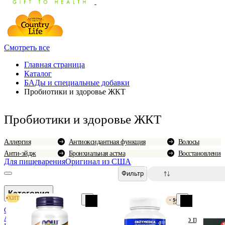
Смотреть все
Главная страница
Каталог
БАДы и специальные добавки
Пробиотики и здоровье ЖКТ
Пробиотики и здоровье ЖКТ
Аллергия
Антиоксидантная функция
Волосы
Анти-эйдж
Бронхиальная астма
Восстановление
Для пищеварения
Оригинал из США
0
Фильтр
Категория
ХИТ
CBD
Анти-эйдж
По популярн