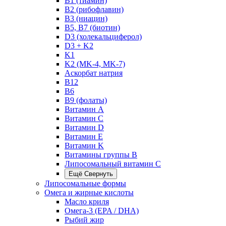
B1 (тиамин)
B2 (рибофлавин)
B3 (ниацин)
B5, B7 (биотин)
D3 (холекальциферол)
D3 + K2
K1
K2 (MK-4, MK-7)
Аскорбат натрия
В12
В6
В9 (фолаты)
Витамин A
Витамин C
Витамин D
Витамин E
Витамин K
Витамины группы B
Липосомальный витамин C
Ещё
Свернуть
Липосомальные формы
Омега и жирные кислоты
Масло криля
Омега-3 (EPA / DHA)
Рыбий жир