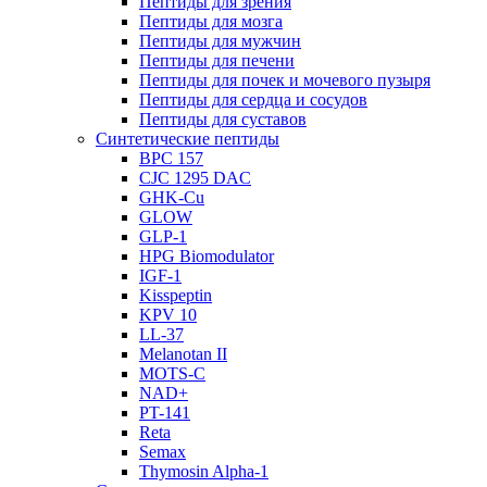
Пептиды для зрения
Пептиды для мозга
Пептиды для мужчин
Пептиды для печени
Пептиды для почек и мочевого пузыря
Пептиды для сердца и сосудов
Пептиды для суставов
Синтетические пептиды
BPC 157
CJC 1295 DAC
GHK-Cu
GLOW
GLP-1
HPG Biomodulator
IGF-1
Kisspeptin
KPV 10
LL-37
Melanotan II
MOTS-C
NAD+
PT-141
Reta
Semax
Thymosin Alpha-1