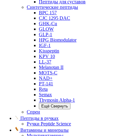
Пептиды для суставов
Синтетические пептиды
BPC 157
CJC 1295 DAC
GHK-Cu
GLOW
GLP-1
HPG Biomodulator
IGF-1
Kisspeptin
KPV 10
LL-37
Melanotan II
MOTS-C
NAD+
PT-141
Reta
Semax
Thymosin Alpha-1
Ещё
Свернуть
Спреи
Пептиды в ручках
Ручки Peptide Science
Витамины и минералы
Мультивитамины