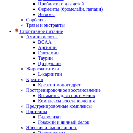
Пробиотики для детей
Ферменты (бромелайн, папаин)
Энзимы
Сорбенты
Травы и экстракты
Спортивное питание
Аминокислоты
BCAA
Аргинин
Глютамин
Таурин
Цитруллин
Жиросжигатели
L-карнитин
Креатин
Креатин моногидрат
Посттренировочное восстановление
Витамины для спортсменов
Комплексы восстановления
Предтренировочные комплексы
Протеины
Гидролизат
Говяжий и яичный белок
Энергия и выносливость
Электролиты