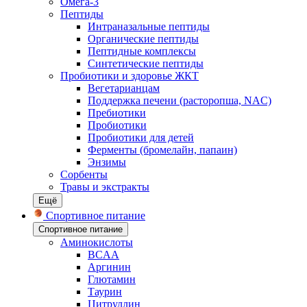
Омега-3
Пептиды
Интраназальные пептиды
Органические пептиды
Пептидные комплексы
Синтетические пептиды
Пробиотики и здоровье ЖКТ
Вегетарианцам
Поддержка печени (расторопша, NAC)
Пребиотики
Пробиотики
Пробиотики для детей
Ферменты (бромелайн, папаин)
Энзимы
Сорбенты
Травы и экстракты
Ещё
Спортивное питание
Спортивное питание
Аминокислоты
BCAA
Аргинин
Глютамин
Таурин
Цитруллин