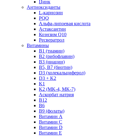
Цинк
Антиоксиданты
L-карнозин
PQQ
Альфа-липоевая кислота
Астаксантин
Коэнзим Q10
Ресвератрол
Витамины
B1 (тиамин)
B2 (рибофлавин)
B3 (ниацин)
B5, B7 (биотин)
D3 (холекальциферол)
D3 + K2
K1
K2 (MK-4, MK-7)
Аскорбат натрия
В12
В6
В9 (фолаты)
Витамин A
Витамин C
Витамин D
Витамин E