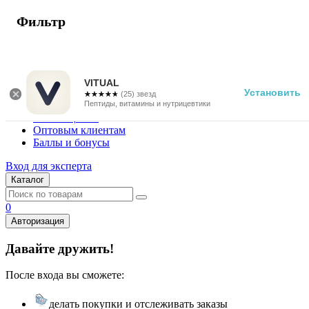
Фильтр
г. Москва
Vitual Peptide
+7 (800) 101-13-25
VITUAL
Установить
☆☆☆☆☆
★★★★★
(25) звезд
Специалистам
Пептиды, витамины и нутрицевтики
Поставщикам
Оптовым клиентам
Баллы и бонусы
Вход для эксперта
Каталог
0
Авторизация
Давайте дружить!
После входа вы сможете:
делать покупки и отслеживать заказы