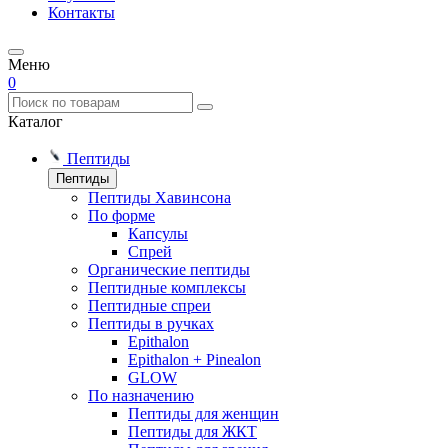
Контакты
Меню
0
Каталог
Пептиды
Пептиды
Пептиды Хавинсона
По форме
Капсулы
Спрей
Органические пептиды
Пептидные комплексы
Пептидные спреи
Пептиды в ручках
Epithalon
Epithalon + Pinealon
GLOW
По назначению
Пептиды для женщин
Пептиды для ЖКТ