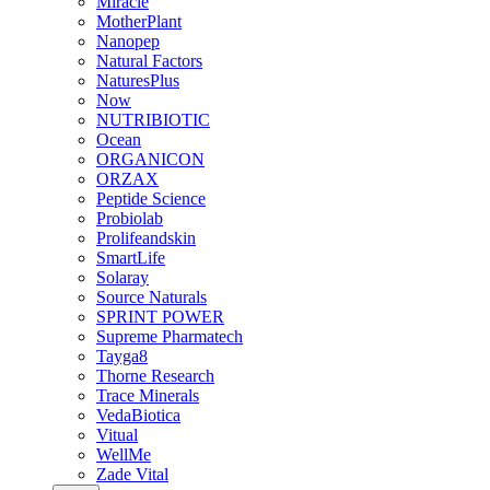
Miracle
MotherPlant
Nanopep
Natural Factors
NaturesPlus
Now
NUTRIBIOTIC
Ocean
ORGANICON
ORZAX
Peptide Science
Probiolab
Prolifeandskin
SmartLife
Solaray
Source Naturals
SPRINT POWER
Supreme Pharmatech
Tayga8
Thorne Research
Trace Minerals
VedaBiotica
Vitual
WellMe
Zade Vital