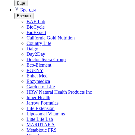
Ещё
Бренды
Бренды
BAE Lab
BioCycle
BioExpert
California Gold Nutrition
Country Life
Daigo
Day2Day
Doctor Jivera Group
Eco-Element
EGENY
Enhel Med
Enzymedica
Garden of Life
HRW Natural Health Products Inc
Inner Health
Jarrow Formulas
Life Extension
Liposomal Vitamins
Litte Life Lab
MARUTAKA
Metabiotic FRS