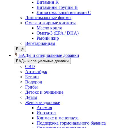
Витамин K
Витамины группы B
Липосомальный витамин C
Липосомальные формы
Омега и жирные кислоты
Масло криля
Омега-3 (EPA / DHA)
Рыбий жир
Вегетарианцам
Ещё
БАДы и специальные добавки
БАДы и специальные добавки
CBD
Анти-эйдж
Бетаин
Водород
Грибы
Детокс и очищение
Детям
Женское здоровье
Анемия
Инозитол
Климакс и менопауза
Поддержка гормонального баланса