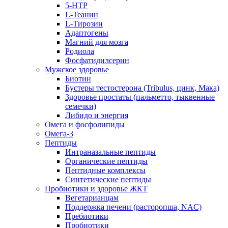
5-HTP
L-Теанин
L-Тирозин
Адаптогены
Магний для мозга
Родиола
Фосфатидилсерин
Мужское здоровье
Биотин
Бустеры тестостерона (Tribulus, цинк, Мака)
Здоровье простаты (пальметто, тыквенные
семечки)
Либидо и энергия
Омега и фосфолипиды
Омега-3
Пептиды
Интраназальные пептиды
Органические пептиды
Пептидные комплексы
Синтетические пептиды
Пробиотики и здоровье ЖКТ
Вегетарианцам
Поддержка печени (расторопша, NAC)
Пребиотики
Пробиотики