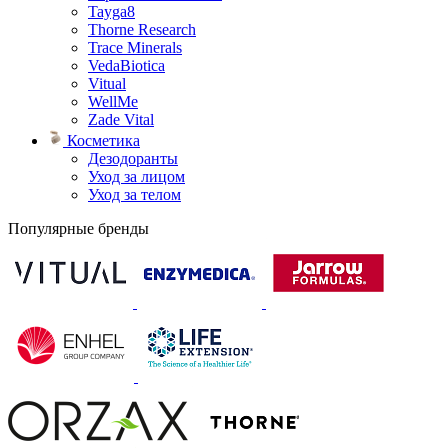
Tayga8
Thorne Research
Trace Minerals
VedaBiotica
Vitual
WellMe
Zade Vital
Косметика
Дезодоранты
Уход за лицом
Уход за телом
Популярные бренды