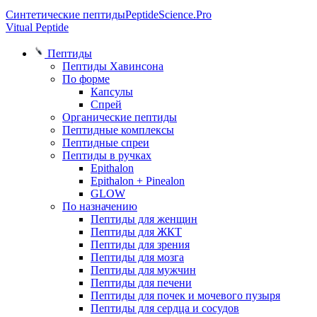
Синтетические пептиды
PeptideScience.Pro
Vitual Peptide
Пептиды
Пептиды Хавинсона
По форме
Капсулы
Спрей
Органические пептиды
Пептидные комплексы
Пептидные спреи
Пептиды в ручках
Epithalon
Epithalon + Pinealon
GLOW
По назначению
Пептиды для женщин
Пептиды для ЖКТ
Пептиды для зрения
Пептиды для мозга
Пептиды для мужчин
Пептиды для печени
Пептиды для почек и мочевого пузыря
Пептиды для сердца и сосудов