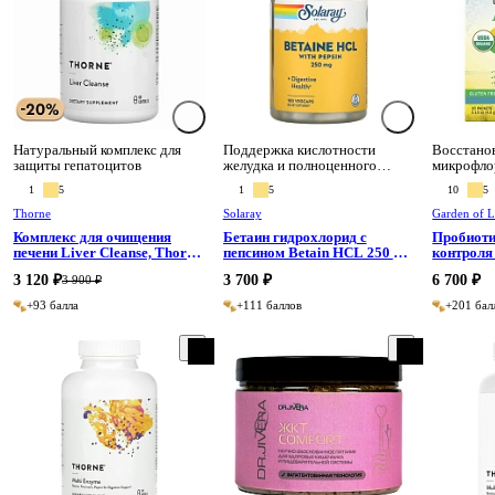
Натуральный комплекс для
Поддержка кислотности
Восстано
защиты гепатоцитов
желудка и полноценного
микрофлор
пищеварения
1
5
1
5
10
5
Thorne
Solaray
Garden of L
Комплекс для очищения
Бетаин гидрохлорид с
Пробиотик
печени Liver Cleanse, Thorne
пепсином Betain HCL 250 мг,
контроля
60 капсул
Solaray 180 капсул
20 пакето
3 120 ₽
3 700 ₽
6 700 ₽
3 900 ₽
Life
+93 балла
+111 баллов
+201 бал