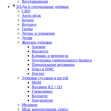
Вегетарианцам
БАДы и специальные добавки
CBD
Анти-эйдж
Бетаин
Водород
Грибы
Детокс и очищение
Детям
Женское здоровье
Анемия
Инозитол
Климакс и менопауза
Поддержка гормонального баланса
Пренатальные витамины
Цикл и ПМС
Цистит
Здоровье суставов и костей
MSM
Витамин K2 + D3
Глюкозамин
Коллаген
Хондроитин
Меланин
Мозг, концентрация, стресс