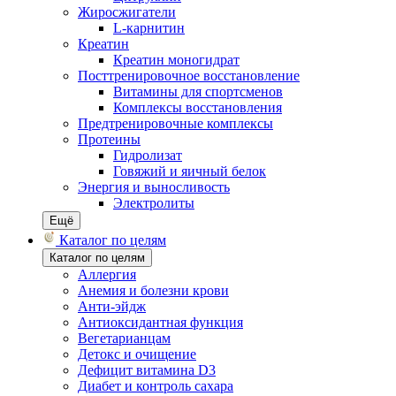
Жиросжигатели
L-карнитин
Креатин
Креатин моногидрат
Посттренировочное восстановление
Витамины для спортсменов
Комплексы восстановления
Предтренировочные комплексы
Протеины
Гидролизат
Говяжий и яичный белок
Энергия и выносливость
Электролиты
Ещё
Каталог по целям
Каталог по целям
Аллергия
Анемия и болезни крови
Анти-эйдж
Антиоксидантная функция
Вегетарианцам
Детокс и очищение
Дефицит витамина D3
Диабет и контроль сахара