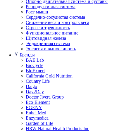
Опорно-двигательная система и суставы
Репродуктивная система
Рост мышц
Сердечно-сосудистая система
Снижение веса и контроль веса
Стресс и тревожность
Функциональное питание
Щитовидная железа
Эндокринная система
Энергия и выносливость
Бренды
BAE Lab
BioCycle
BioExpert
California Gold Nutrition
Country Life
Daigo
Day2Day
Doctor Jivera Group
Eco-Element
EGENY
Enhel Med
Enzymedica
Garden of Life
HRW Natural Health Products Inc