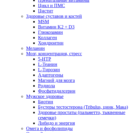
Пренатальные витамины
Цикл и ПМС
Цистит
Здоровье суставов и костей
MSM
Витамин K2 + D3
Глюкозамин
Коллаген
Хондроитин
Меланин
Мозг, концентрация, стресс
5-HTP
L-Теанин
L-Тирозин
Адаптогены
Магний для мозга
Родиола
Фосфатидилсерин
Мужское здоровье
Биотин
Бустеры тестостерона (Tribulus, цинк, Мака)
Здоровье простаты (пальметто, тыквенные
семечки)
Либидо и энергия
Омега и фосфолипиды