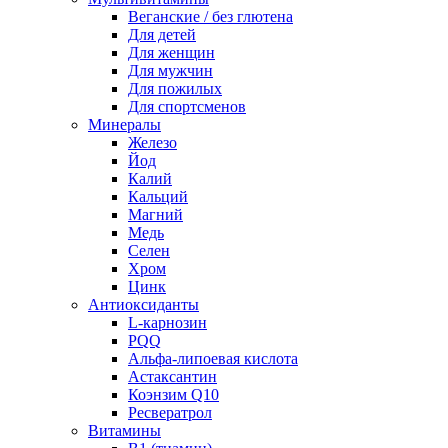
Веганские / без глютена
Для детей
Для женщин
Для мужчин
Для пожилых
Для спортсменов
Минералы
Железо
Йод
Калий
Кальций
Магний
Медь
Селен
Хром
Цинк
Антиоксиданты
L-карнозин
PQQ
Альфа-липоевая кислота
Астаксантин
Коэнзим Q10
Ресвератрол
Витамины