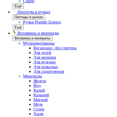
Спреи
Ещё
Пептиды в ручках
Пептиды в ручках
Ручки Peptide Science
Ещё
Витамины и минералы
Витамины и минералы
Мультивитамины
Веганские / без глютена
Для детей
Для женщин
Для мужчин
Для пожилых
Для спортсменов
Минералы
Железо
Йод
Калий
Кальций
Магний
Медь
Селен
Хром