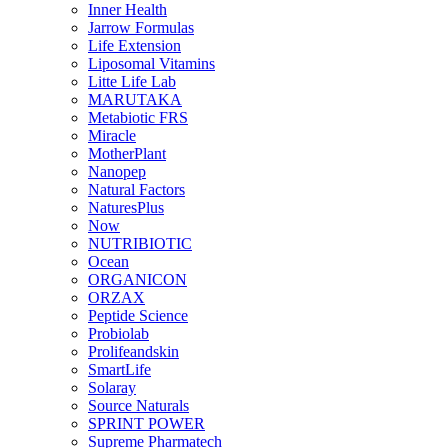
Inner Health
Jarrow Formulas
Life Extension
Liposomal Vitamins
Litte Life Lab
MARUTAKA
Metabiotic FRS
Miracle
MotherPlant
Nanopep
Natural Factors
NaturesPlus
Now
NUTRIBIOTIC
Ocean
ORGANICON
ORZAX
Peptide Science
Probiolab
Prolifeandskin
SmartLife
Solaray
Source Naturals
SPRINT POWER
Supreme Pharmatech