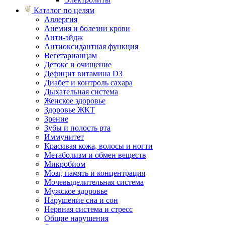
Каталог по целям
Аллергия
Анемия и болезни крови
Анти-эйдж
Антиоксидантная функция
Вегетарианцам
Детокс и очищение
Дефицит витамина D3
Диабет и контроль сахара
Дыхательная система
Женское здоровье
Здоровье ЖКТ
Зрение
Зубы и полость рта
Иммунитет
Красивая кожа, волосы и ногти
Метаболизм и обмен веществ
Микробиом
Мозг, память и концентрация
Мочевыделительная система
Мужское здоровье
Нарушение сна и сон
Нервная система и стресс
Общие нарушения