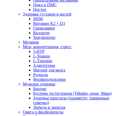
Пренатальные витамины
Цикл и ПМС
Цистит
Здоровье суставов и костей
MSM
Витамин K2 + D3
Глюкозамин
Коллаген
Хондроитин
Меланин
Мозг, концентрация, стресс
5-HTP
L-Теанин
L-Тирозин
Адаптогены
Магний для мозга
Родиола
Фосфатидилсерин
Мужское здоровье
Биотин
Бустеры тестостерона (Tribulus, цинк, Мака)
Здоровье простаты (пальметто, тыквенные
семечки)
Либидо и энергия
Омега и фосфолипиды