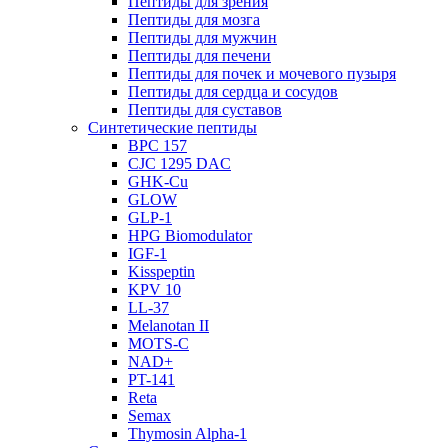
Пептиды для зрения
Пептиды для мозга
Пептиды для мужчин
Пептиды для печени
Пептиды для почек и мочевого пузыря
Пептиды для сердца и сосудов
Пептиды для суставов
Синтетические пептиды
BPC 157
CJC 1295 DAC
GHK-Cu
GLOW
GLP-1
HPG Biomodulator
IGF-1
Kisspeptin
KPV 10
LL-37
Melanotan II
MOTS-C
NAD+
PT-141
Reta
Semax
Thymosin Alpha-1