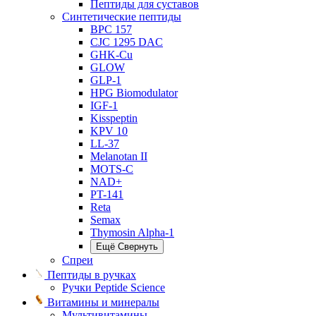
Пептиды для суставов
Синтетические пептиды
BPC 157
CJC 1295 DAC
GHK-Cu
GLOW
GLP-1
HPG Biomodulator
IGF-1
Kisspeptin
KPV 10
LL-37
Melanotan II
MOTS-C
NAD+
PT-141
Reta
Semax
Thymosin Alpha-1
Ещё
Свернуть
Спреи
Пептиды в ручках
Ручки Peptide Science
Витамины и минералы
Мультивитамины