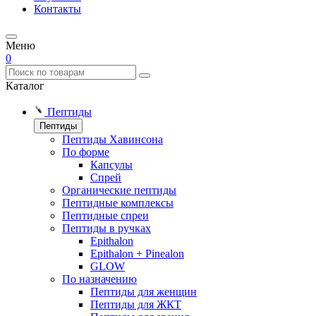
Контакты
Меню
0
Каталог
Пептиды
Пептиды
Пептиды Хавинсона
По форме
Капсулы
Спрей
Органические пептиды
Пептидные комплексы
Пептидные спреи
Пептиды в ручках
Epithalon
Epithalon + Pinealon
GLOW
По назначению
Пептиды для женщин
Пептиды для ЖКТ