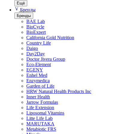
Ещё
Бренды
Бренды
BAE Lab
BioCycle
BioExpert
California Gold Nutrition
Country Life
Daigo
Day2Day
Doctor Jivera Group
Eco-Element
EGENY
Enhel Med
Enzymedica
Garden of Life
HRW Natural Health Products Inc
Inner Health
Jarrow Formulas
Life Extension
Liposomal Vitamins
Litte Life Lab
MARUTAKA
Metabiotic FRS