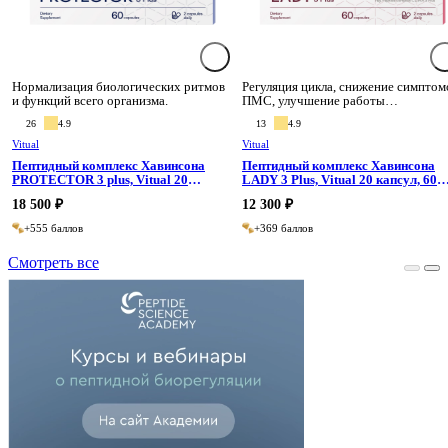
Нормализация биологических ритмов
Регуляция цикла, снижение симптом
и функций всего организма.
ПМС, улучшение работы
репродуктивной системы.
26
4.9
13
4.9
Vitual
Vitual
Пептидный комплекс Хавинсона
Пептидный комплекс Хавинсона
PROTECTOR 3 plus, Vitual 20
LADY 3 Plus, Vitual 20 капсул, 60
капсул, 60 капсул
капсул
18 500 ₽
12 300 ₽
+555 баллов
+369 баллов
Смотреть все