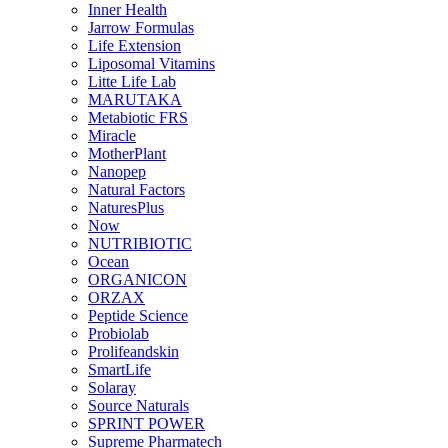
Inner Health
Jarrow Formulas
Life Extension
Liposomal Vitamins
Litte Life Lab
MARUTAKA
Metabiotic FRS
Miracle
MotherPlant
Nanopep
Natural Factors
NaturesPlus
Now
NUTRIBIOTIC
Ocean
ORGANICON
ORZAX
Peptide Science
Probiolab
Prolifeandskin
SmartLife
Solaray
Source Naturals
SPRINT POWER
Supreme Pharmatech