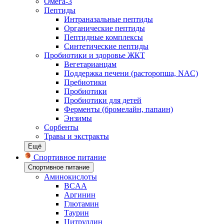
Омега-3
Пептиды
Интраназальные пептиды
Органические пептиды
Пептидные комплексы
Синтетические пептиды
Пробиотики и здоровье ЖКТ
Вегетарианцам
Поддержка печени (расторопша, NAC)
Пребиотики
Пробиотики
Пробиотики для детей
Ферменты (бромелайн, папаин)
Энзимы
Сорбенты
Травы и экстракты
Ещё
Спортивное питание
Спортивное питание
Аминокислоты
BCAA
Аргинин
Глютамин
Таурин
Цитруллин