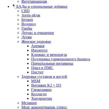
Вегетарианцам
БАДы и специальные добавки
CBD
Анти-эйдж
Бетаин
Водород
Грибы
Детокс и очищение
Детям
Женское здоровье
Анемия
Инозитол
Климакс и менопауза
Поддержка гормонального баланса
Пренатальные витамины
Цикл и ПМС
Цистит
Здоровье суставов и костей
MSM
Витамин K2 + D3
Глюкозамин
Коллаген
Хондроитин
Меланин
Мозг, концентрация, стресс