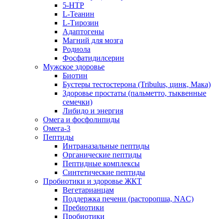
5-HTP
L-Теанин
L-Тирозин
Адаптогены
Магний для мозга
Родиола
Фосфатидилсерин
Мужское здоровье
Биотин
Бустеры тестостерона (Tribulus, цинк, Мака)
Здоровье простаты (пальметто, тыквенные
семечки)
Либидо и энергия
Омега и фосфолипиды
Омега-3
Пептиды
Интраназальные пептиды
Органические пептиды
Пептидные комплексы
Синтетические пептиды
Пробиотики и здоровье ЖКТ
Вегетарианцам
Поддержка печени (расторопша, NAC)
Пребиотики
Пробиотики