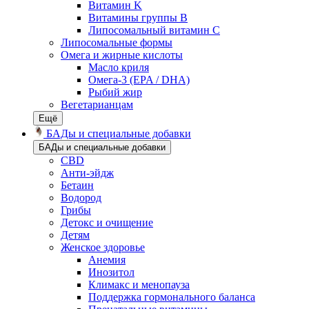
Витамин K
Витамины группы B
Липосомальный витамин C
Липосомальные формы
Омега и жирные кислоты
Масло криля
Омега-3 (EPA / DHA)
Рыбий жир
Вегетарианцам
Ещё
БАДы и специальные добавки
БАДы и специальные добавки
CBD
Анти-эйдж
Бетаин
Водород
Грибы
Детокс и очищение
Детям
Женское здоровье
Анемия
Инозитол
Климакс и менопауза
Поддержка гормонального баланса