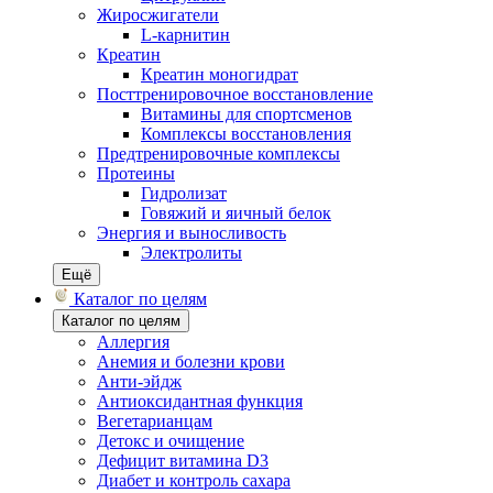
Жиросжигатели
L-карнитин
Креатин
Креатин моногидрат
Посттренировочное восстановление
Витамины для спортсменов
Комплексы восстановления
Предтренировочные комплексы
Протеины
Гидролизат
Говяжий и яичный белок
Энергия и выносливость
Электролиты
Ещё
Каталог по целям
Каталог по целям
Аллергия
Анемия и болезни крови
Анти-эйдж
Антиоксидантная функция
Вегетарианцам
Детокс и очищение
Дефицит витамина D3
Диабет и контроль сахара