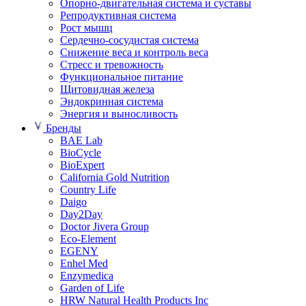
Опорно-двигательная система и суставы
Репродуктивная система
Рост мышц
Сердечно-сосудистая система
Снижение веса и контроль веса
Стресс и тревожность
Функциональное питание
Щитовидная железа
Эндокринная система
Энергия и выносливость
Бренды
BAE Lab
BioCycle
BioExpert
California Gold Nutrition
Country Life
Daigo
Day2Day
Doctor Jivera Group
Eco-Element
EGENY
Enhel Med
Enzymedica
Garden of Life
HRW Natural Health Products Inc