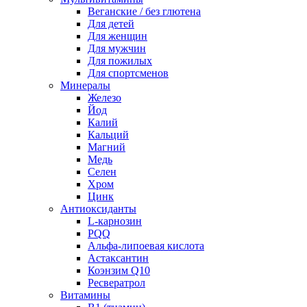
Веганские / без глютена
Для детей
Для женщин
Для мужчин
Для пожилых
Для спортсменов
Минералы
Железо
Йод
Калий
Кальций
Магний
Медь
Селен
Хром
Цинк
Антиоксиданты
L-карнозин
PQQ
Альфа-липоевая кислота
Астаксантин
Коэнзим Q10
Ресвератрол
Витамины