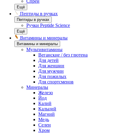
Спреи
Ещё
Пептиды в ручках
Пептиды в ручках
Ручки Peptide Science
Ещё
Витамины и минералы
Витамины и минералы
Мультивитамины
Веганские / без глютена
Для детей
Для женщин
Для мужчин
Для пожилых
Для спортсменов
Минералы
Железо
Йод
Калий
Кальций
Магний
Медь
Селен
Хром