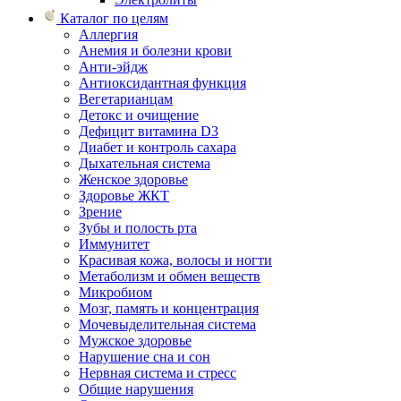
Каталог по целям
Аллергия
Анемия и болезни крови
Анти-эйдж
Антиоксидантная функция
Вегетарианцам
Детокс и очищение
Дефицит витамина D3
Диабет и контроль сахара
Дыхательная система
Женское здоровье
Здоровье ЖКТ
Зрение
Зубы и полость рта
Иммунитет
Красивая кожа, волосы и ногти
Метаболизм и обмен веществ
Микробиом
Мозг, память и концентрация
Мочевыделительная система
Мужское здоровье
Нарушение сна и сон
Нервная система и стресс
Общие нарушения