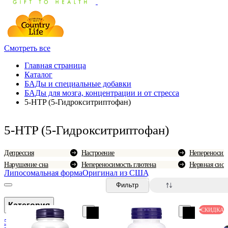
Смотреть все
Главная страница
Каталог
БАДы и специальные добавки
БАДы для мозга, концентрации и от стресса
5-HTP (5-Гидрокситриптофан)
5-HTP (5-Гидрокситриптофан)
Депрессия
Настроение
Непереносим
Нарушение сна
Непереносимость глютена
Нервная сист
Липосомальная форма
Оригинал из США
0
Фильтр
Категория
СКИДКА
5-HTP