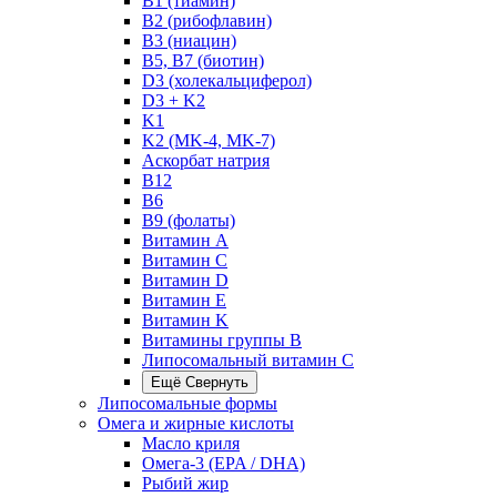
B1 (тиамин)
B2 (рибофлавин)
B3 (ниацин)
B5, B7 (биотин)
D3 (холекальциферол)
D3 + K2
K1
K2 (MK-4, MK-7)
Аскорбат натрия
В12
В6
В9 (фолаты)
Витамин A
Витамин C
Витамин D
Витамин E
Витамин K
Витамины группы B
Липосомальный витамин C
Ещё
Свернуть
Липосомальные формы
Омега и жирные кислоты
Масло криля
Омега-3 (EPA / DHA)
Рыбий жир