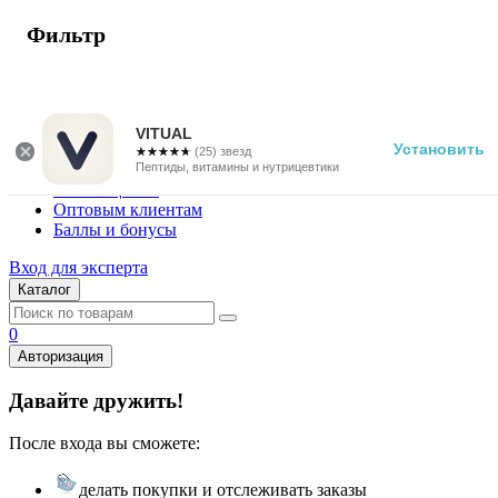
Фильтр
г. Москва
Vitual Peptide
+7 (800) 101-13-25
VITUAL
Установить
☆☆☆☆☆
★★★★★
(25) звезд
Специалистам
Пептиды, витамины и нутрицевтики
Поставщикам
Оптовым клиентам
Баллы и бонусы
Вход для эксперта
Каталог
0
Авторизация
Давайте дружить!
После входа вы сможете:
делать покупки и отслеживать заказы