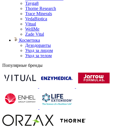
Tayga8
Thorne Research
Trace Minerals
VedaBiotica
Vitual
WellMe
Zade Vital
Косметика
Дезодоранты
Уход за лицом
Уход за телом
Популярные бренды