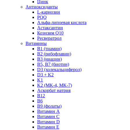
Цинк
Антиоксиданты
L-карнозин
PQQ
Альфа-липоевая кислота
Астаксантин
Коэнзим Q10
Ресвератрол
Витамины
B1 (тиамин)
B2 (рибофлавин)
B3 (ниацин)
B5, B7 (биотин)
D3 (холекальциферол)
D3 + K2
K1
K2 (MK-4, MK-7)
Аскорбат натрия
В12
В6
В9 (фолаты)
Витамин A
Витамин C
Витамин D
Витамин E