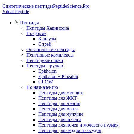
Синтетические пептиды
PeptideScience.Pro
Vitual Peptide
Пептиды
Пептиды Хавинсона
По форме
Капсулы
Спрей
Органические пептиды
Пептидные комплексы
Пептидные спреи
Пептиды в ручках
Epithalon
Epithalon + Pinealon
GLOW
По назначению
Пептиды для женщин
Пептиды для ЖКТ
Пептиды для зрения
Пептиды для мозга
Пептиды для мужчин
Пептиды для печени
Пептиды для почек и мочевого пузыря
Пептиды для сердца и сосудов