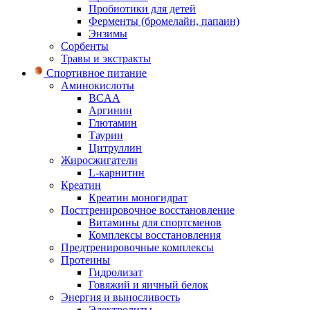
Пробиотики для детей
Ферменты (бромелайн, папаин)
Энзимы
Сорбенты
Травы и экстракты
Спортивное питание
Аминокислоты
BCAA
Аргинин
Глютамин
Таурин
Цитруллин
Жиросжигатели
L-карнитин
Креатин
Креатин моногидрат
Посттренировочное восстановление
Витамины для спортсменов
Комплексы восстановления
Предтренировочные комплексы
Протеины
Гидролизат
Говяжий и яичный белок
Энергия и выносливость
Электролиты