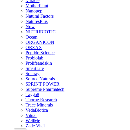
Miracle
MotherPlant
Nanopep
Natural Factors
NaturesPlus
Now
NUTRIBIOTIC
Ocean
ORGANICON
ORZAX
Peptide Science
Probiolab
Prolifeandskin
SmartLife
Solaray
Source Naturals
SPRINT POWER
Supreme Pharmatech
Tayga8
Thorne Research
Trace Minerals
VedaBiotica
Vitual
WellMe
Zade Vital