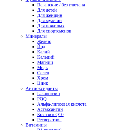
Веганские / без глютена
Для детей
Для женщин
Для мужчин
Для пожилых
Для спортсменов
Минералы
Железо
Йод
Калий
Кальций
Магний
Медь
Селен
Хром
Цинк
Антиоксиданты
L-карнозин
PQQ
Альфа-липоевая кислота
Астаксантин
Коэнзим Q10
Ресвератрол
Витамины