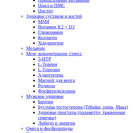
Пренатальные витамины
Цикл и ПМС
Цистит
Здоровье суставов и костей
MSM
Витамин K2 + D3
Глюкозамин
Коллаген
Хондроитин
Меланин
Мозг, концентрация, стресс
5-HTP
L-Теанин
L-Тирозин
Адаптогены
Магний для мозга
Родиола
Фосфатидилсерин
Мужское здоровье
Биотин
Бустеры тестостерона (Tribulus, цинк, Мака)
Здоровье простаты (пальметто, тыквенные
семечки)
Либидо и энергия
Омега и фосфолипиды