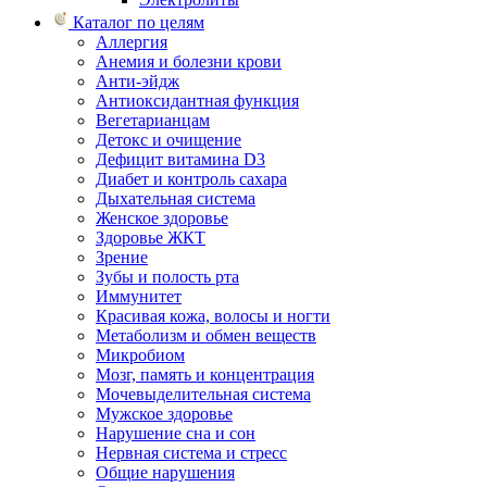
Каталог по целям
Аллергия
Анемия и болезни крови
Анти-эйдж
Антиоксидантная функция
Вегетарианцам
Детокс и очищение
Дефицит витамина D3
Диабет и контроль сахара
Дыхательная система
Женское здоровье
Здоровье ЖКТ
Зрение
Зубы и полость рта
Иммунитет
Красивая кожа, волосы и ногти
Метаболизм и обмен веществ
Микробиом
Мозг, память и концентрация
Мочевыделительная система
Мужское здоровье
Нарушение сна и сон
Нервная система и стресс
Общие нарушения