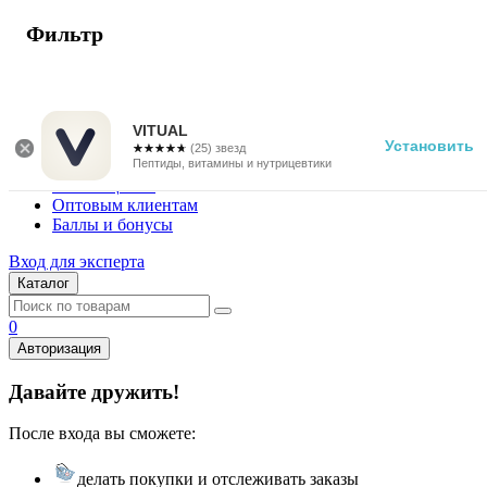
Фильтр
г. Москва
Vitual Peptide
+7 (800) 101-13-25
VITUAL
Установить
☆☆☆☆☆
★★★★★
(25) звезд
Специалистам
Пептиды, витамины и нутрицевтики
Поставщикам
Оптовым клиентам
Баллы и бонусы
Вход для эксперта
Каталог
0
Авторизация
Давайте дружить!
После входа вы сможете:
делать покупки и отслеживать заказы