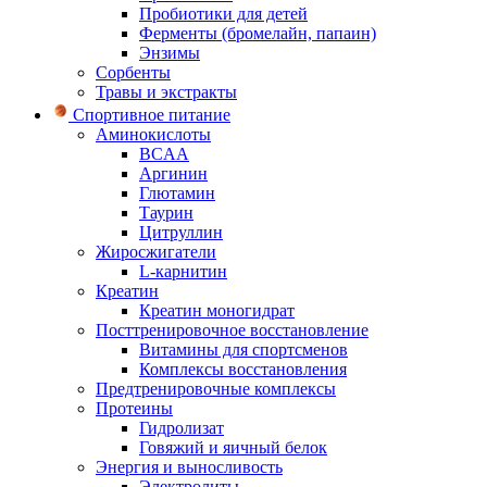
Пробиотики для детей
Ферменты (бромелайн, папаин)
Энзимы
Сорбенты
Травы и экстракты
Спортивное питание
Аминокислоты
BCAA
Аргинин
Глютамин
Таурин
Цитруллин
Жиросжигатели
L-карнитин
Креатин
Креатин моногидрат
Посттренировочное восстановление
Витамины для спортсменов
Комплексы восстановления
Предтренировочные комплексы
Протеины
Гидролизат
Говяжий и яичный белок
Энергия и выносливость
Электролиты