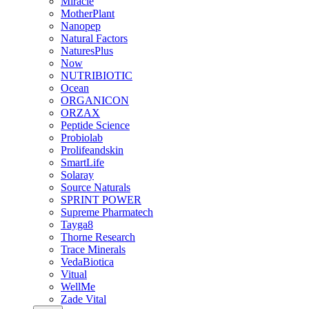
Miracle
MotherPlant
Nanopep
Natural Factors
NaturesPlus
Now
NUTRIBIOTIC
Ocean
ORGANICON
ORZAX
Peptide Science
Probiolab
Prolifeandskin
SmartLife
Solaray
Source Naturals
SPRINT POWER
Supreme Pharmatech
Tayga8
Thorne Research
Trace Minerals
VedaBiotica
Vitual
WellMe
Zade Vital