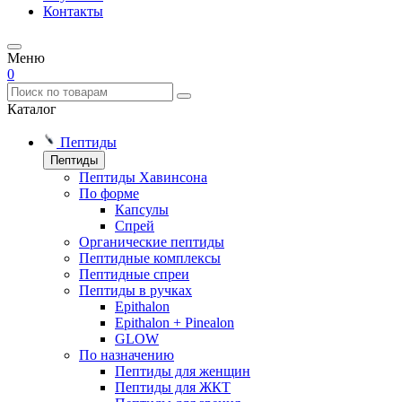
Контакты
Меню
0
Каталог
Пептиды
Пептиды
Пептиды Хавинсона
По форме
Капсулы
Спрей
Органические пептиды
Пептидные комплексы
Пептидные спреи
Пептиды в ручках
Epithalon
Epithalon + Pinealon
GLOW
По назначению
Пептиды для женщин
Пептиды для ЖКТ