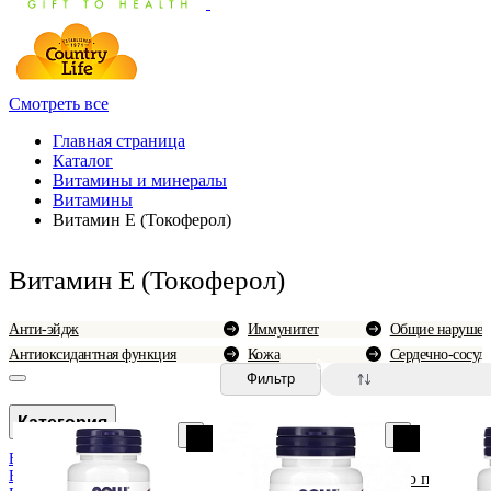
Смотреть все
Главная страница
Каталог
Витамины и минералы
Витамины
Витамин E (Токоферол)
Витамин E (Токоферол)
Анти-эйдж
Иммунитет
Общие нарушен
Антиоксидантная функция
Кожа
Сердечно-сосуди
0
Фильтр
Категория
B1 (тиамин)
B2 (рибофлавин)
По популярн