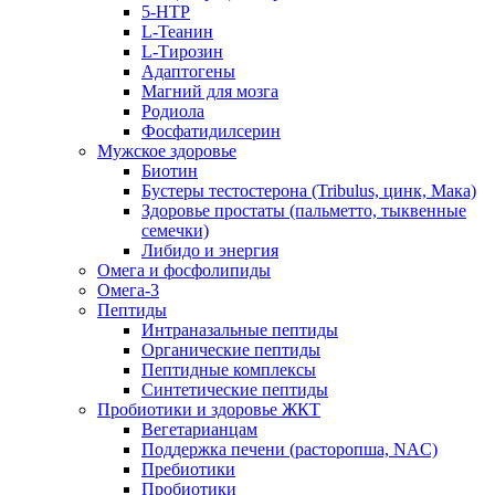
5-HTP
L-Теанин
L-Тирозин
Адаптогены
Магний для мозга
Родиола
Фосфатидилсерин
Мужское здоровье
Биотин
Бустеры тестостерона (Tribulus, цинк, Мака)
Здоровье простаты (пальметто, тыквенные
семечки)
Либидо и энергия
Омега и фосфолипиды
Омега-3
Пептиды
Интраназальные пептиды
Органические пептиды
Пептидные комплексы
Синтетические пептиды
Пробиотики и здоровье ЖКТ
Вегетарианцам
Поддержка печени (расторопша, NAC)
Пребиотики
Пробиотики