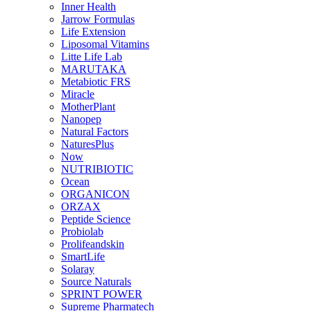
Inner Health
Jarrow Formulas
Life Extension
Liposomal Vitamins
Litte Life Lab
MARUTAKA
Metabiotic FRS
Miracle
MotherPlant
Nanopep
Natural Factors
NaturesPlus
Now
NUTRIBIOTIC
Ocean
ORGANICON
ORZAX
Peptide Science
Probiolab
Prolifeandskin
SmartLife
Solaray
Source Naturals
SPRINT POWER
Supreme Pharmatech