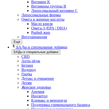
Витамин K
Витамины группы B
Липосомальный витамин C
Липосомальные формы
Омега и жирные кислоты
Масло криля
Омега-3 (EPA / DHA)
Рыбий жир
Вегетарианцам
Ещё
БАДы и специальные добавки
БАДы и специальные добавки
CBD
Анти-эйдж
Бетаин
Водород
Грибы
Детокс и очищение
Детям
Женское здоровье
Анемия
Инозитол
Климакс и менопауза
Поддержка гормонального баланса