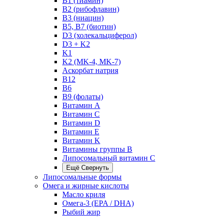
B1 (тиамин)
B2 (рибофлавин)
B3 (ниацин)
B5, B7 (биотин)
D3 (холекальциферол)
D3 + K2
K1
K2 (MK-4, MK-7)
Аскорбат натрия
В12
В6
В9 (фолаты)
Витамин A
Витамин C
Витамин D
Витамин E
Витамин K
Витамины группы B
Липосомальный витамин C
Ещё
Свернуть
Липосомальные формы
Омега и жирные кислоты
Масло криля
Омега-3 (EPA / DHA)
Рыбий жир