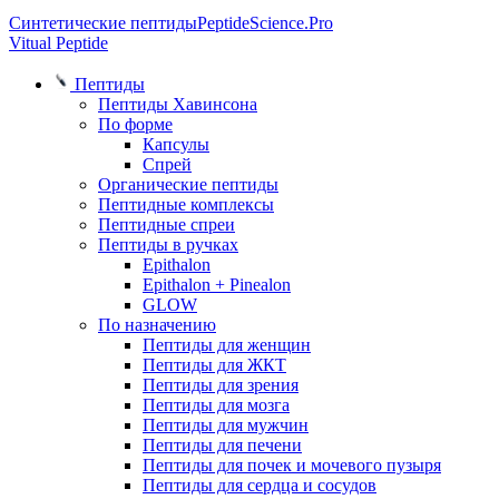
Синтетические пептиды
PeptideScience.Pro
Vitual Peptide
Пептиды
Пептиды Хавинсона
По форме
Капсулы
Спрей
Органические пептиды
Пептидные комплексы
Пептидные спреи
Пептиды в ручках
Epithalon
Epithalon + Pinealon
GLOW
По назначению
Пептиды для женщин
Пептиды для ЖКТ
Пептиды для зрения
Пептиды для мозга
Пептиды для мужчин
Пептиды для печени
Пептиды для почек и мочевого пузыря
Пептиды для сердца и сосудов