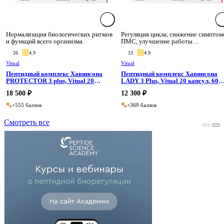
Нормализация биологических ритмов
Регуляция цикла, снижение симптом
и функций всего организма.
ПМС, улучшение работы
репродуктивной системы.
26
4.9
13
4.9
Vitual
Vitual
Пептидный комплекс Хавинсона
Пептидный комплекс Хавинсона
PROTECTOR 3 plus, Vitual 20
LADY 3 Plus, Vitual 20 капсул, 60
капсул, 60 капсул
капсул
18 500 ₽
12 300 ₽
+555 баллов
+369 баллов
Смотреть все