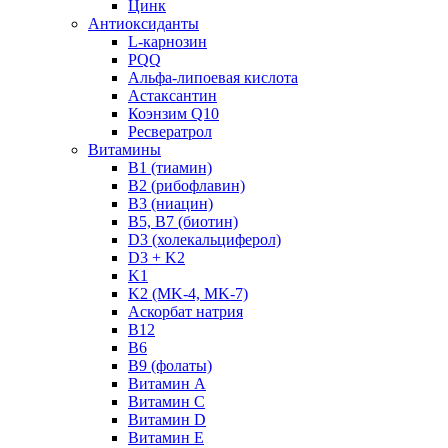
Цинк
Антиоксиданты
L-карнозин
PQQ
Альфа-липоевая кислота
Астаксантин
Коэнзим Q10
Ресвератрол
Витамины
B1 (тиамин)
B2 (рибофлавин)
B3 (ниацин)
B5, B7 (биотин)
D3 (холекальциферол)
D3 + K2
K1
K2 (MK-4, MK-7)
Аскорбат натрия
В12
В6
В9 (фолаты)
Витамин A
Витамин C
Витамин D
Витамин E