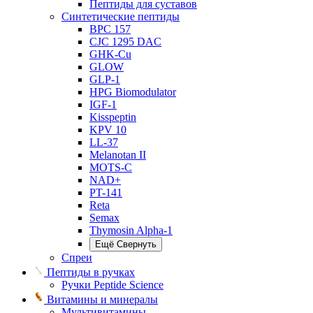
Пептиды для суставов
Синтетические пептиды
BPC 157
CJC 1295 DAC
GHK-Cu
GLOW
GLP-1
HPG Biomodulator
IGF-1
Kisspeptin
KPV 10
LL-37
Melanotan II
MOTS-C
NAD+
PT-141
Reta
Semax
Thymosin Alpha-1
Ещё
Свернуть
Спреи
Пептиды в ручках
Ручки Peptide Science
Витамины и минералы
Мультивитамины