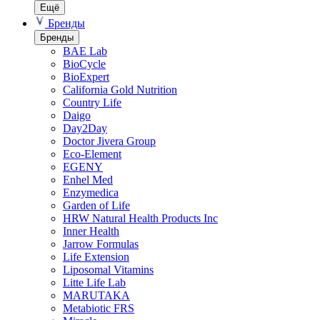
Ещё
Бренды
Бренды
BAE Lab
BioCycle
BioExpert
California Gold Nutrition
Country Life
Daigo
Day2Day
Doctor Jivera Group
Eco-Element
EGENY
Enhel Med
Enzymedica
Garden of Life
HRW Natural Health Products Inc
Inner Health
Jarrow Formulas
Life Extension
Liposomal Vitamins
Litte Life Lab
MARUTAKA
Metabiotic FRS