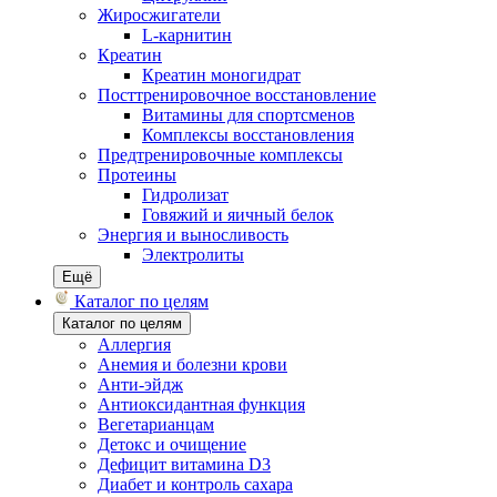
Жиросжигатели
L-карнитин
Креатин
Креатин моногидрат
Посттренировочное восстановление
Витамины для спортсменов
Комплексы восстановления
Предтренировочные комплексы
Протеины
Гидролизат
Говяжий и яичный белок
Энергия и выносливость
Электролиты
Ещё
Каталог по целям
Каталог по целям
Аллергия
Анемия и болезни крови
Анти-эйдж
Антиоксидантная функция
Вегетарианцам
Детокс и очищение
Дефицит витамина D3
Диабет и контроль сахара