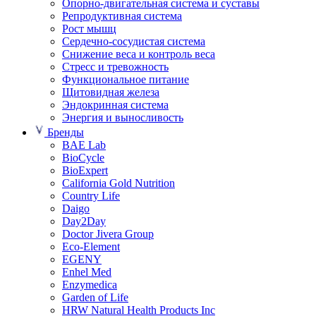
Опорно-двигательная система и суставы
Репродуктивная система
Рост мышц
Сердечно-сосудистая система
Снижение веса и контроль веса
Стресс и тревожность
Функциональное питание
Щитовидная железа
Эндокринная система
Энергия и выносливость
Бренды
BAE Lab
BioCycle
BioExpert
California Gold Nutrition
Country Life
Daigo
Day2Day
Doctor Jivera Group
Eco-Element
EGENY
Enhel Med
Enzymedica
Garden of Life
HRW Natural Health Products Inc