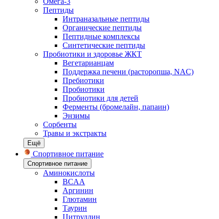
Омега-3
Пептиды
Интраназальные пептиды
Органические пептиды
Пептидные комплексы
Синтетические пептиды
Пробиотики и здоровье ЖКТ
Вегетарианцам
Поддержка печени (расторопша, NAC)
Пребиотики
Пробиотики
Пробиотики для детей
Ферменты (бромелайн, папаин)
Энзимы
Сорбенты
Травы и экстракты
Ещё
Спортивное питание
Спортивное питание
Аминокислоты
BCAA
Аргинин
Глютамин
Таурин
Цитруллин