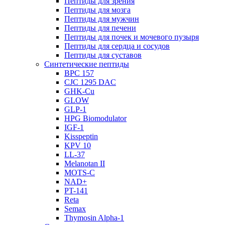
Пептиды для зрения
Пептиды для мозга
Пептиды для мужчин
Пептиды для печени
Пептиды для почек и мочевого пузыря
Пептиды для сердца и сосудов
Пептиды для суставов
Синтетические пептиды
BPC 157
CJC 1295 DAC
GHK-Cu
GLOW
GLP-1
HPG Biomodulator
IGF-1
Kisspeptin
KPV 10
LL-37
Melanotan II
MOTS-C
NAD+
PT-141
Reta
Semax
Thymosin Alpha-1