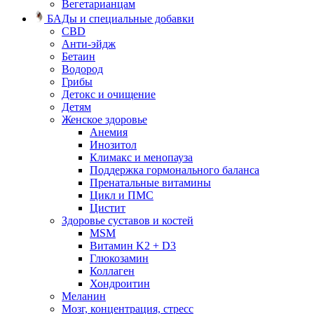
Вегетарианцам
БАДы и специальные добавки
CBD
Анти-эйдж
Бетаин
Водород
Грибы
Детокс и очищение
Детям
Женское здоровье
Анемия
Инозитол
Климакс и менопауза
Поддержка гормонального баланса
Пренатальные витамины
Цикл и ПМС
Цистит
Здоровье суставов и костей
MSM
Витамин K2 + D3
Глюкозамин
Коллаген
Хондроитин
Меланин
Мозг, концентрация, стресс