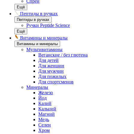
Спреи
Ещё
Пептиды в ручках
Пептиды в ручках
Ручки Peptide Science
Ещё
Витамины и минералы
Витамины и минералы
Мультивитамины
Веганские / без глютена
Для детей
Для женщин
Для мужчин
Для пожилых
Для спортсменов
Минералы
Железо
Йод
Калий
Кальций
Магний
Медь
Селен
Хром