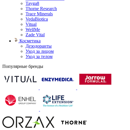
Tayga8
Thorne Research
Trace Minerals
VedaBiotica
Vitual
WellMe
Zade Vital
Косметика
Дезодоранты
Уход за лицом
Уход за телом
Популярные бренды