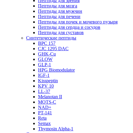
Пептиды для зрения
Пептиды для мозга
Пептиды для мужчин
Пептиды для печени
Пептиды для почек и мочевого пузыря
Пептиды для сердца и сосудов
Пептиды для суставов
Синтетические пептиды
BPC 157
CJC 1295 DAC
GHK-Cu
GLOW
GLP-1
HPG Biomodulator
IGF-1
Kisspeptin
KPV 10
LL-37
Melanotan II
MOTS-C
NAD+
PT-141
Reta
Semax
Thymosin Alpha-1