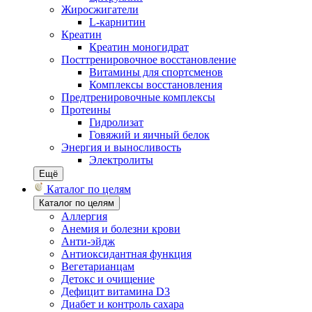
Жиросжигатели
L-карнитин
Креатин
Креатин моногидрат
Посттренировочное восстановление
Витамины для спортсменов
Комплексы восстановления
Предтренировочные комплексы
Протеины
Гидролизат
Говяжий и яичный белок
Энергия и выносливость
Электролиты
Ещё
Каталог по целям
Каталог по целям
Аллергия
Анемия и болезни крови
Анти-эйдж
Антиоксидантная функция
Вегетарианцам
Детокс и очищение
Дефицит витамина D3
Диабет и контроль сахара