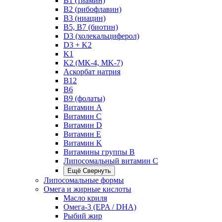
B1 (тиамин)
B2 (рибофлавин)
B3 (ниацин)
B5, B7 (биотин)
D3 (холекальциферол)
D3 + K2
K1
K2 (MK-4, MK-7)
Аскорбат натрия
В12
В6
В9 (фолаты)
Витамин A
Витамин C
Витамин D
Витамин E
Витамин K
Витамины группы B
Липосомальный витамин C
Ещё
Свернуть
Липосомальные формы
Омега и жирные кислоты
Масло криля
Омега-3 (EPA / DHA)
Рыбий жир