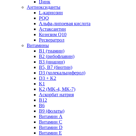
Цинк
Антиоксиданты
L-карнозин
PQQ
Альфа-липоевая кислота
Астаксантин
Коэнзим Q10
Ресвератрол
Витамины
B1 (тиамин)
B2 (рибофлавин)
B3 (ниацин)
B5, B7 (биотин)
D3 (холекальциферол)
D3 + K2
K1
K2 (MK-4, MK-7)
Аскорбат натрия
В12
В6
В9 (фолаты)
Витамин A
Витамин C
Витамин D
Витамин E