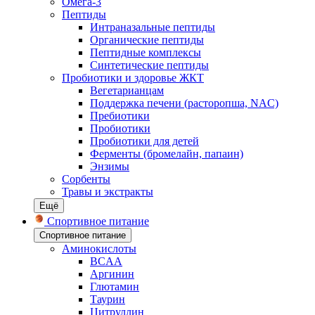
Омега-3
Пептиды
Интраназальные пептиды
Органические пептиды
Пептидные комплексы
Синтетические пептиды
Пробиотики и здоровье ЖКТ
Вегетарианцам
Поддержка печени (расторопша, NAC)
Пребиотики
Пробиотики
Пробиотики для детей
Ферменты (бромелайн, папаин)
Энзимы
Сорбенты
Травы и экстракты
Ещё
Спортивное питание
Спортивное питание
Аминокислоты
BCAA
Аргинин
Глютамин
Таурин
Цитруллин