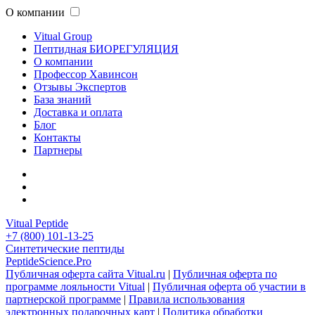
О компании
Vitual Group
Пептидная БИОРЕГУЛЯЦИЯ
О компании
Профессор Хавинсон
Отзывы Экспертов
База знаний
Доставка и оплата
Блог
Контакты
Партнеры
Vitual Peptide
+7 (800) 101-13-25
Синтетические пептиды
PeptideScience.Pro
Публичная оферта сайта Vitual.ru
|
Публичная оферта по
программе лояльности Vitual
|
Публичная оферта об участии в
партнерской программе
|
Правила использования
электронных подарочных карт
|
Политика обработки