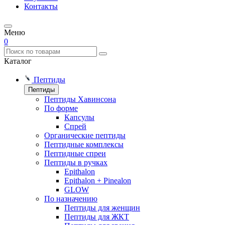
Контакты
Меню
0
Каталог
Пептиды
Пептиды
Пептиды Хавинсона
По форме
Капсулы
Спрей
Органические пептиды
Пептидные комплексы
Пептидные спреи
Пептиды в ручках
Epithalon
Epithalon + Pinealon
GLOW
По назначению
Пептиды для женщин
Пептиды для ЖКТ