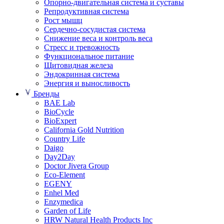
Опорно-двигательная система и суставы
Репродуктивная система
Рост мышц
Сердечно-сосудистая система
Снижение веса и контроль веса
Стресс и тревожность
Функциональное питание
Щитовидная железа
Эндокринная система
Энергия и выносливость
Бренды
BAE Lab
BioCycle
BioExpert
California Gold Nutrition
Country Life
Daigo
Day2Day
Doctor Jivera Group
Eco-Element
EGENY
Enhel Med
Enzymedica
Garden of Life
HRW Natural Health Products Inc