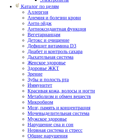
Каталог по целям
Аллергия
Анемия и болезни крови
Анти-эйдж
Антиоксидантная функция
Вегетарианцам
Детокс и очищение
Дефицит витамина D3
Диабет и контроль сахара
Дыхательная система
Женское здоровье
Здоровье ЖКТ
Зрение
Зубы и полость рта
Иммунитет
Красивая кожа, волосы и ногти
Метаболизм и обмен веществ
Микробиом
Мозг, память и концентрация
Мочевыделительная система
Мужское здоровье
Нарушение сна и сон
Нервная система и стресс
Общие нарушения