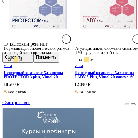
Неважно
Бренд
Страна
Для детей
Активное вещество
Форма выпуска
Сделано в России
Высокий рейтинг
Нормализация биологических ритмов
Регуляция цикла, снижение симптом
и функций всего организма.
ПМС, улучшение работы
репродуктивной системы.
Сбросить
Применить
26
4.9
13
4.9
Vitual
Vitual
Пептидный комплекс Хавинсона
Пептидный комплекс Хавинсона
PROTECTOR 3 plus, Vitual 20
LADY 3 Plus, Vitual 20 капсул, 60
капсул, 60 капсул
капсул
18 500 ₽
12 300 ₽
+555 баллов
+369 баллов
Смотреть все