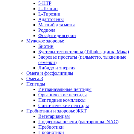
5-HTP
L-Теанин
L-Тирозин
Адаптогены
Магний для мозга
Родиола
Фосфатидилсерин
Мужское здоровье
Биотин
Бустеры тестостерона (Tribulus, цинк, Мака)
Здоровье простаты (пальметто, тыквенные
семечки)
Либидо и энергия
Омега и фосфолипиды
Омега-3
Пептиды
Интраназальные пептиды
Органические пептиды
Пептидные комплексы
Синтетические пептиды
Пробиотики и здоровье ЖКТ
Вегетарианцам
Поддержка печени (расторопша, NAC)
Пребиотики
Пробиотики