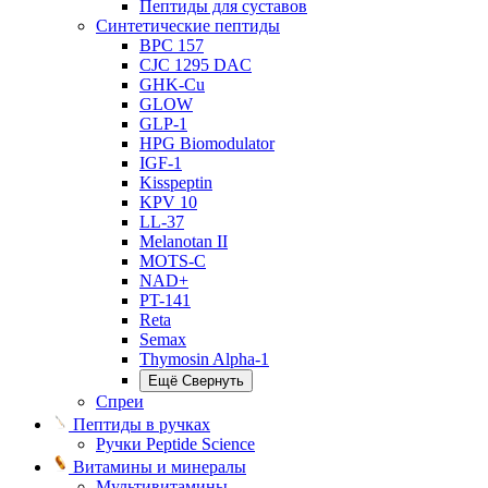
Пептиды для суставов
Синтетические пептиды
BPC 157
CJC 1295 DAC
GHK-Cu
GLOW
GLP-1
HPG Biomodulator
IGF-1
Kisspeptin
KPV 10
LL-37
Melanotan II
MOTS-C
NAD+
PT-141
Reta
Semax
Thymosin Alpha-1
Ещё
Свернуть
Спреи
Пептиды в ручках
Ручки Peptide Science
Витамины и минералы
Мультивитамины