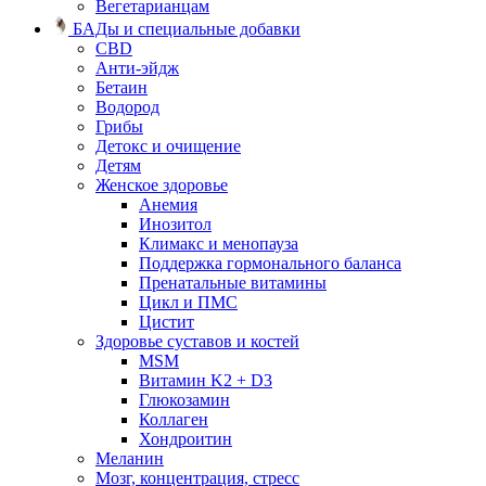
Вегетарианцам
БАДы и специальные добавки
CBD
Анти-эйдж
Бетаин
Водород
Грибы
Детокс и очищение
Детям
Женское здоровье
Анемия
Инозитол
Климакс и менопауза
Поддержка гормонального баланса
Пренатальные витамины
Цикл и ПМС
Цистит
Здоровье суставов и костей
MSM
Витамин K2 + D3
Глюкозамин
Коллаген
Хондроитин
Меланин
Мозг, концентрация, стресс