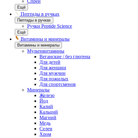
Спреи
Ещё
Пептиды в ручках
Пептиды в ручках
Ручки Peptide Science
Ещё
Витамины и минералы
Витамины и минералы
Мультивитамины
Веганские / без глютена
Для детей
Для женщин
Для мужчин
Для пожилых
Для спортсменов
Минералы
Железо
Йод
Калий
Кальций
Магний
Медь
Селен
Хром