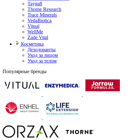
Tayga8
Thorne Research
Trace Minerals
VedaBiotica
Vitual
WellMe
Zade Vital
Косметика
Дезодоранты
Уход за лицом
Уход за телом
Популярные бренды