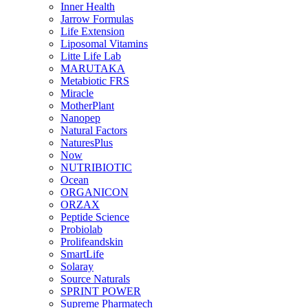
Inner Health
Jarrow Formulas
Life Extension
Liposomal Vitamins
Litte Life Lab
MARUTAKA
Metabiotic FRS
Miracle
MotherPlant
Nanopep
Natural Factors
NaturesPlus
Now
NUTRIBIOTIC
Ocean
ORGANICON
ORZAX
Peptide Science
Probiolab
Prolifeandskin
SmartLife
Solaray
Source Naturals
SPRINT POWER
Supreme Pharmatech