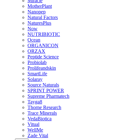
Miracle
MotherPlant
Nanopep
Natural Factors
NaturesPlus
Now
NUTRIBIOTIC
Ocean
ORGANICON
ORZAX
Peptide Science
Probiolab
Prolifeandskin
SmartLife
Solaray
Source Naturals
SPRINT POWER
Supreme Pharmatech
Tayga8
Thorne Research
Trace Minerals
VedaBiotica
Vitual
WellMe
Zade Vital