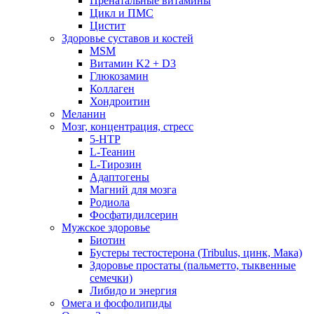
Пренатальные витамины
Цикл и ПМС
Цистит
Здоровье суставов и костей
MSM
Витамин K2 + D3
Глюкозамин
Коллаген
Хондроитин
Меланин
Мозг, концентрация, стресс
5-HTP
L-Теанин
L-Тирозин
Адаптогены
Магний для мозга
Родиола
Фосфатидилсерин
Мужское здоровье
Биотин
Бустеры тестостерона (Tribulus, цинк, Мака)
Здоровье простаты (пальметто, тыквенные
семечки)
Либидо и энергия
Омега и фосфолипиды