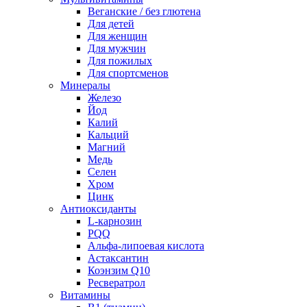
Веганские / без глютена
Для детей
Для женщин
Для мужчин
Для пожилых
Для спортсменов
Минералы
Железо
Йод
Калий
Кальций
Магний
Медь
Селен
Хром
Цинк
Антиоксиданты
L-карнозин
PQQ
Альфа-липоевая кислота
Астаксантин
Коэнзим Q10
Ресвератрол
Витамины