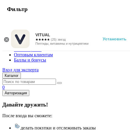
Фильтр
г. Москва
Vitual Peptide
+7 (800) 101-13-25
VITUAL
Установить
☆☆☆☆☆
★★★★★
(25) звезд
Специалистам
Пептиды, витамины и нутрицевтики
Поставщикам
Оптовым клиентам
Баллы и бонусы
Вход для эксперта
Каталог
0
Авторизация
Давайте дружить!
После входа вы сможете:
делать покупки и отслеживать заказы