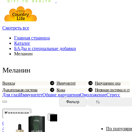
Смотреть все
Главная страница
Каталог
БАДы и специальные добавки
Меланин
Меланин
Волосы
Иммунитет
Нарушение сна
Дыхательная система
Кожа
Нервная система и стр
Для глаз
Иммунитет
Общие нарушения
Омоложение
Стресс
0
Фильтр
Категория
CBD
Анти-эйдж
По популярн