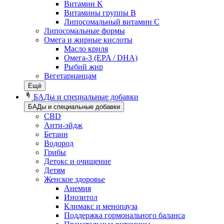
Витамин K
Витамины группы B
Липосомальный витамин C
Липосомальные формы
Омега и жирные кислоты
Масло криля
Омега-3 (EPA / DHA)
Рыбий жир
Вегетарианцам
Ещё
БАДы и специальные добавки
БАДы и специальные добавки
CBD
Анти-эйдж
Бетаин
Водород
Грибы
Детокс и очищение
Детям
Женское здоровье
Анемия
Инозитол
Климакс и менопауза
Поддержка гормонального баланса