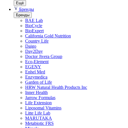
Ещё
Бренды
Бренды
BAE Lab
BioCycle
BioExpert
California Gold Nutrition
Country Life
Daigo
Day2Day
Doctor Jivera Group
Eco-Element
EGENY
Enhel Med
Enzymedica
Garden of Life
HRW Natural Health Products Inc
Inner Health
Jarrow Formulas
Life Extension
Liposomal Vitamins
Litte Life Lab
MARUTAKA
Metabiotic FRS