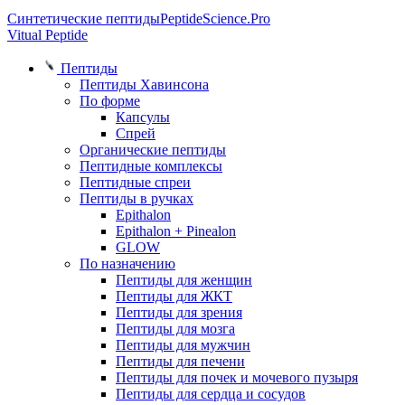
Синтетические пептиды
PeptideScience.Pro
Vitual Peptide
Пептиды
Пептиды Хавинсона
По форме
Капсулы
Спрей
Органические пептиды
Пептидные комплексы
Пептидные спреи
Пептиды в ручках
Epithalon
Epithalon + Pinealon
GLOW
По назначению
Пептиды для женщин
Пептиды для ЖКТ
Пептиды для зрения
Пептиды для мозга
Пептиды для мужчин
Пептиды для печени
Пептиды для почек и мочевого пузыря
Пептиды для сердца и сосудов