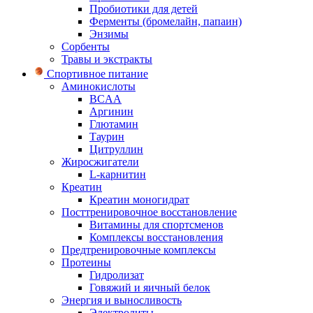
Пробиотики для детей
Ферменты (бромелайн, папаин)
Энзимы
Сорбенты
Травы и экстракты
Спортивное питание
Аминокислоты
BCAA
Аргинин
Глютамин
Таурин
Цитруллин
Жиросжигатели
L-карнитин
Креатин
Креатин моногидрат
Посттренировочное восстановление
Витамины для спортсменов
Комплексы восстановления
Предтренировочные комплексы
Протеины
Гидролизат
Говяжий и яичный белок
Энергия и выносливость
Электролиты