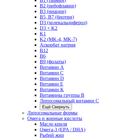
B1 (тиамин)
B2 (рибофлавин)
B3 (ниацин)
B5, B7 (биотин)
D3 (холекальциферол)
D3 + K2
K1
K2 (MK-4, MK-7)
Аскорбат натрия
В12
В6
В9 (фолаты)
Витамин A
Витамин C
Витамин D
Витамин E
Витамин K
Витамины группы B
Липосомальный витамин C
Ещё
Свернуть
Липосомальные формы
Омега и жирные кислоты
Масло криля
Омега-3 (EPA / DHA)
Рыбий жир