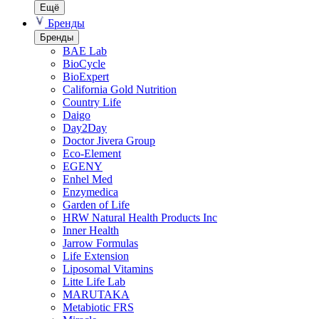
Ещё
Бренды
Бренды
BAE Lab
BioCycle
BioExpert
California Gold Nutrition
Country Life
Daigo
Day2Day
Doctor Jivera Group
Eco-Element
EGENY
Enhel Med
Enzymedica
Garden of Life
HRW Natural Health Products Inc
Inner Health
Jarrow Formulas
Life Extension
Liposomal Vitamins
Litte Life Lab
MARUTAKA
Metabiotic FRS