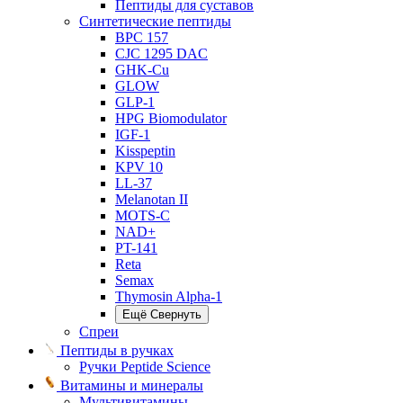
Пептиды для суставов
Синтетические пептиды
BPC 157
CJC 1295 DAC
GHK-Cu
GLOW
GLP-1
HPG Biomodulator
IGF-1
Kisspeptin
KPV 10
LL-37
Melanotan II
MOTS-C
NAD+
PT-141
Reta
Semax
Thymosin Alpha-1
Ещё
Свернуть
Спреи
Пептиды в ручках
Ручки Peptide Science
Витамины и минералы
Мультивитамины