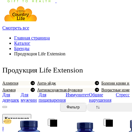
Смотреть все
Главная страница
Каталог
Бренды
Продукция Life Extension
Продукция Life Extension
Аллергия
Анти-эйдж
Болезни крови и 
Анемия
Антиоксидантная функция
Возрастные измен
Для
Для
Для
Иммунитет
Общие
Стресс
девушек
мужчин
пищеварения
нарушения
0
Фильтр
Категория
ХИТ
BAE Lab