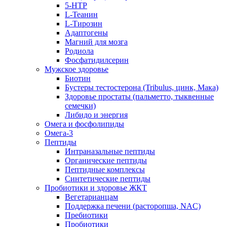
5-HTP
L-Теанин
L-Тирозин
Адаптогены
Магний для мозга
Родиола
Фосфатидилсерин
Мужское здоровье
Биотин
Бустеры тестостерона (Tribulus, цинк, Мака)
Здоровье простаты (пальметто, тыквенные
семечки)
Либидо и энергия
Омега и фосфолипиды
Омега-3
Пептиды
Интраназальные пептиды
Органические пептиды
Пептидные комплексы
Синтетические пептиды
Пробиотики и здоровье ЖКТ
Вегетарианцам
Поддержка печени (расторопша, NAC)
Пребиотики
Пробиотики