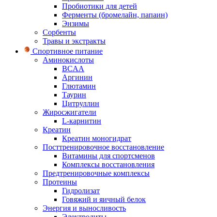
Пробиотики для детей
Ферменты (бромелайн, папаин)
Энзимы
Сорбенты
Травы и экстракты
Спортивное питание
Аминокислоты
BCAA
Аргинин
Глютамин
Таурин
Цитруллин
Жиросжигатели
L-карнитин
Креатин
Креатин моногидрат
Посттренировочное восстановление
Витамины для спортсменов
Комплексы восстановления
Предтренировочные комплексы
Протеины
Гидролизат
Говяжий и яичный белок
Энергия и выносливость
Электролиты