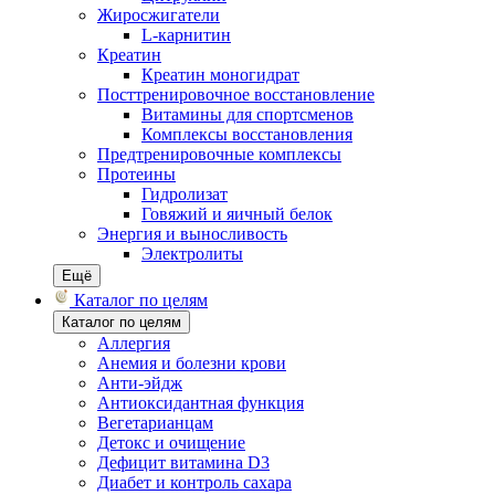
Жиросжигатели
L-карнитин
Креатин
Креатин моногидрат
Посттренировочное восстановление
Витамины для спортсменов
Комплексы восстановления
Предтренировочные комплексы
Протеины
Гидролизат
Говяжий и яичный белок
Энергия и выносливость
Электролиты
Ещё
Каталог по целям
Каталог по целям
Аллергия
Анемия и болезни крови
Анти-эйдж
Антиоксидантная функция
Вегетарианцам
Детокс и очищение
Дефицит витамина D3
Диабет и контроль сахара