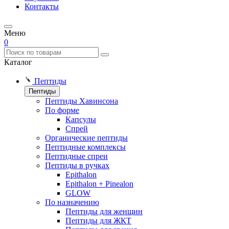
Контакты
Меню
0
Каталог
Пептиды
Пептиды
Пептиды Хавинсона
По форме
Капсулы
Спрей
Органические пептиды
Пептидные комплексы
Пептидные спреи
Пептиды в ручках
Epithalon
Epithalon + Pinealon
GLOW
По назначению
Пептиды для женщин
Пептиды для ЖКТ