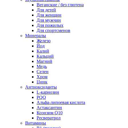
Веганские / без глютена
Для детей
Для женщин
Для мужчин
Для пожилых
Для спортсменов
Минералы
Железо
Йод
Калий
Кальций
Магний
Медь
Селен
Хром
Цинк
Антиоксиданты
L-карнозин
PQQ
Альфа-липоевая кислота
Астаксантин
Коэнзим Q10
Ресвератрол
Витамины