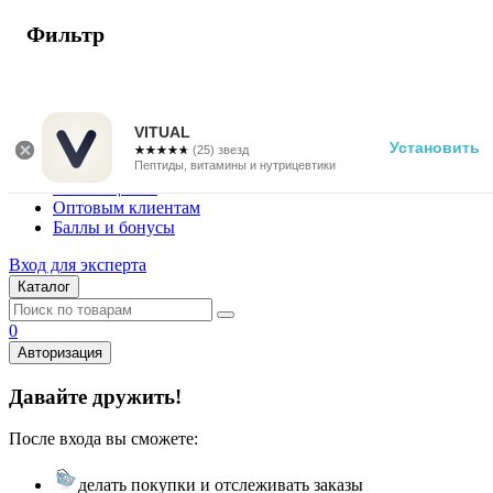
Фильтр
г. Москва
Vitual Peptide
+7 (800) 101-13-25
VITUAL
Установить
☆☆☆☆☆
★★★★★
(25) звезд
Специалистам
Пептиды, витамины и нутрицевтики
Поставщикам
Оптовым клиентам
Баллы и бонусы
Вход для эксперта
Каталог
0
Авторизация
Давайте дружить!
После входа вы сможете:
делать покупки и отслеживать заказы