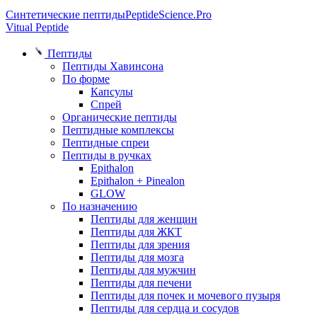
Синтетические пептиды
PeptideScience.Pro
Vitual Peptide
Пептиды
Пептиды Хавинсона
По форме
Капсулы
Спрей
Органические пептиды
Пептидные комплексы
Пептидные спреи
Пептиды в ручках
Epithalon
Epithalon + Pinealon
GLOW
По назначению
Пептиды для женщин
Пептиды для ЖКТ
Пептиды для зрения
Пептиды для мозга
Пептиды для мужчин
Пептиды для печени
Пептиды для почек и мочевого пузыря
Пептиды для сердца и сосудов