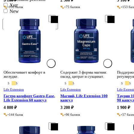
5 100 ₽
2 500 ₽
5 100 ₽
Омега 3
Хит
+153 балла
+75 баллов
+153 бал
Пажитник
New
Родиола
Селен
Таурин
Сбросить
Применить
Цинк
Цистин
Обеспечивает комфорт в
Содержит 3 формы магния:
Поддержи
желудке.
оксид, цитрат и сукцинат.
регулируя
натрия и 
5
5
5
5
5
5
Life Extension
Life Extension
Life Extens
Гастро-комфорт Gastro-Ease,
Магний, Life Extension 100
Таурин 10
Life Extension 60 капсул
капсул
90 капсу
4 800 ₽
3 200 ₽
1 900 ₽
+144 балла
+96 баллов
+57 балл