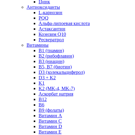
Цинк
Антиоксиданты
L-карнозин
PQQ
Альфа-липоевая кислота
Астаксантин
Коэнзим Q10
Ресвератрол
Витамины
B1 (тиамин)
B2 (рибофлавин)
B3 (ниацин)
B5, B7 (биотин)
D3 (холекальциферол)
D3 + K2
K1
K2 (MK-4, MK-7)
Аскорбат натрия
В12
В6
В9 (фолаты)
Витамин A
Витамин C
Витамин D
Витамин E