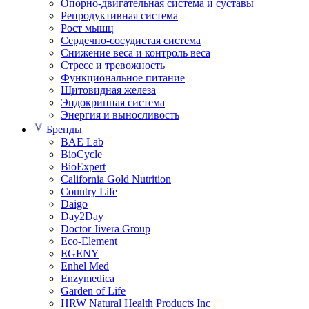
Опорно-двигательная система и суставы
Репродуктивная система
Рост мышц
Сердечно-сосудистая система
Снижение веса и контроль веса
Стресс и тревожность
Функциональное питание
Щитовидная железа
Эндокринная система
Энергия и выносливость
Бренды
BAE Lab
BioCycle
BioExpert
California Gold Nutrition
Country Life
Daigo
Day2Day
Doctor Jivera Group
Eco-Element
EGENY
Enhel Med
Enzymedica
Garden of Life
HRW Natural Health Products Inc