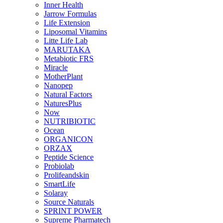
Inner Health
Jarrow Formulas
Life Extension
Liposomal Vitamins
Litte Life Lab
MARUTAKA
Metabiotic FRS
Miracle
MotherPlant
Nanopep
Natural Factors
NaturesPlus
Now
NUTRIBIOTIC
Ocean
ORGANICON
ORZAX
Peptide Science
Probiolab
Prolifeandskin
SmartLife
Solaray
Source Naturals
SPRINT POWER
Supreme Pharmatech