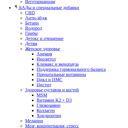
Вегетарианцам
БАДы и специальные добавки
CBD
Анти-эйдж
Бетаин
Водород
Грибы
Детокс и очищение
Детям
Женское здоровье
Анемия
Инозитол
Климакс и менопауза
Поддержка гормонального баланса
Пренатальные витамины
Цикл и ПМС
Цистит
Здоровье суставов и костей
MSM
Витамин K2 + D3
Глюкозамин
Коллаген
Хондроитин
Меланин
Мозг, концентрация, стресс