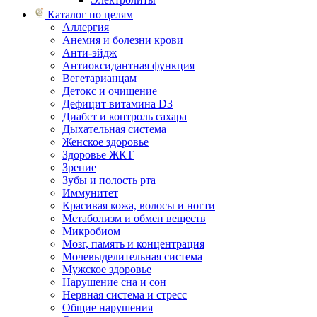
Каталог по целям
Аллергия
Анемия и болезни крови
Анти-эйдж
Антиоксидантная функция
Вегетарианцам
Детокс и очищение
Дефицит витамина D3
Диабет и контроль сахара
Дыхательная система
Женское здоровье
Здоровье ЖКТ
Зрение
Зубы и полость рта
Иммунитет
Красивая кожа, волосы и ногти
Метаболизм и обмен веществ
Микробиом
Мозг, память и концентрация
Мочевыделительная система
Мужское здоровье
Нарушение сна и сон
Нервная система и стресс
Общие нарушения