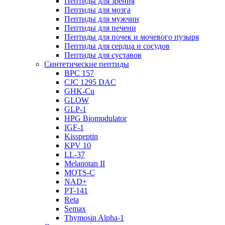
Пептиды для зрения
Пептиды для мозга
Пептиды для мужчин
Пептиды для печени
Пептиды для почек и мочевого пузыря
Пептиды для сердца и сосудов
Пептиды для суставов
Синтетические пептиды
BPC 157
CJC 1295 DAC
GHK-Cu
GLOW
GLP-1
HPG Biomodulator
IGF-1
Kisspeptin
KPV 10
LL-37
Melanotan II
MOTS-C
NAD+
PT-141
Reta
Semax
Thymosin Alpha-1