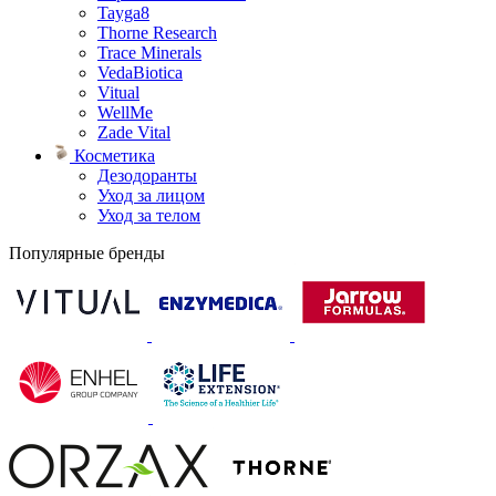
Tayga8
Thorne Research
Trace Minerals
VedaBiotica
Vitual
WellMe
Zade Vital
Косметика
Дезодоранты
Уход за лицом
Уход за телом
Популярные бренды