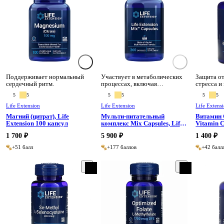
Поддерживает нормальный
Участвует в метаболических
Защита от
сердечный ритм.
процессах, включая
стресса и
преобразование пищи в
5
5
5
5
5
5
энергию
Life Extension
Life Extension
Life Extens
Магний (цитрат), Life
Мульти-питательный
Витамин 
Extension 100 капсул
комплекс Mix Capsules, Life
Vitamin C
Extension 360 капсул
Quercetin®
1 700 ₽
5 900 ₽
1 400 ₽
таблеток
+51 балл
+177 баллов
+42 балл