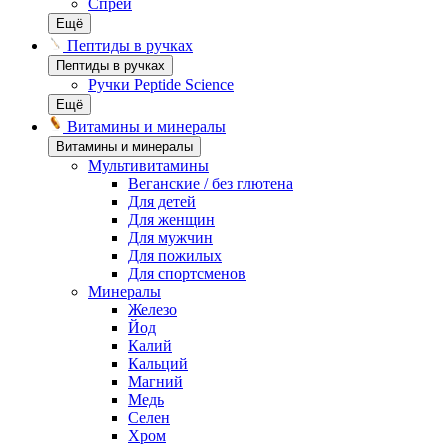
Спреи
Ещё
Пептиды в ручках
Пептиды в ручках
Ручки Peptide Science
Ещё
Витамины и минералы
Витамины и минералы
Мультивитамины
Веганские / без глютена
Для детей
Для женщин
Для мужчин
Для пожилых
Для спортсменов
Минералы
Железо
Йод
Калий
Кальций
Магний
Медь
Селен
Хром