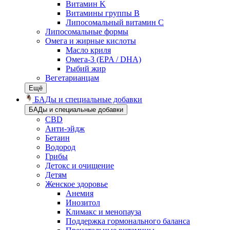
Витамин K
Витамины группы B
Липосомальный витамин C
Липосомальные формы
Омега и жирные кислоты
Масло криля
Омега-3 (EPA / DHA)
Рыбий жир
Вегетарианцам
Ещё
БАДы и специальные добавки
БАДы и специальные добавки
CBD
Анти-эйдж
Бетаин
Водород
Грибы
Детокс и очищение
Детям
Женское здоровье
Анемия
Инозитол
Климакс и менопауза
Поддержка гормонального баланса