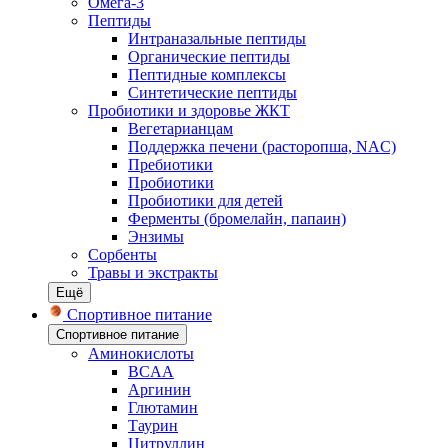
Омега-3
Пептиды
Интраназальные пептиды
Органические пептиды
Пептидные комплексы
Синтетические пептиды
Пробиотики и здоровье ЖКТ
Вегетарианцам
Поддержка печени (расторопша, NAC)
Пребиотики
Пробиотики
Пробиотики для детей
Ферменты (бромелайн, папаин)
Энзимы
Сорбенты
Травы и экстракты
Ещё
Спортивное питание
Спортивное питание
Аминокислоты
BCAA
Аргинин
Глютамин
Таурин
Цитруллин