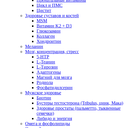
Пренатальные витамины
Цикл и ПМС
Цистит
Здоровье суставов и костей
MSM
Витамин K2 + D3
Глюкозамин
Коллаген
Хондроитин
Меланин
Мозг, концентрация, стресс
5-HTP
L-Теанин
L-Тирозин
Адаптогены
Магний для мозга
Родиола
Фосфатидилсерин
Мужское здоровье
Биотин
Бустеры тестостерона (Tribulus, цинк, Мака)
Здоровье простаты (пальметто, тыквенные
семечки)
Либидо и энергия
Омега и фосфолипиды