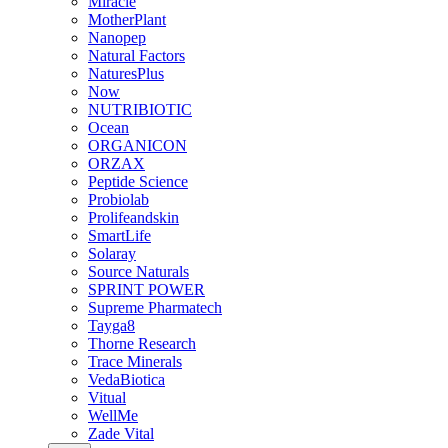
Miracle
MotherPlant
Nanopep
Natural Factors
NaturesPlus
Now
NUTRIBIOTIC
Ocean
ORGANICON
ORZAX
Peptide Science
Probiolab
Prolifeandskin
SmartLife
Solaray
Source Naturals
SPRINT POWER
Supreme Pharmatech
Tayga8
Thorne Research
Trace Minerals
VedaBiotica
Vitual
WellMe
Zade Vital