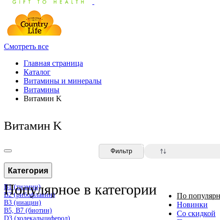
Смотреть все
Главная страница
Каталог
Витамины и минералы
Витамины
Витамин K
Витамин K
0
Фильтр
Категория
Популярное в категории
B1 (тиамин)
B2 (рибофлавин)
По популярн
B3 (ниацин)
Новинки
B5, B7 (биотин)
Со скидкой
D3 (холекальциферол)