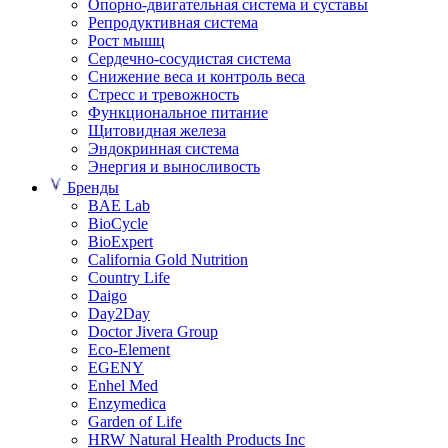
Опорно-двигательная система и суставы
Репродуктивная система
Рост мышц
Сердечно-сосудистая система
Снижение веса и контроль веса
Стресс и тревожность
Функциональное питание
Щитовидная железа
Эндокринная система
Энергия и выносливость
Бренды
BAE Lab
BioCycle
BioExpert
California Gold Nutrition
Country Life
Daigo
Day2Day
Doctor Jivera Group
Eco-Element
EGENY
Enhel Med
Enzymedica
Garden of Life
HRW Natural Health Products Inc