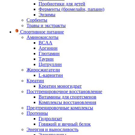
Пробиотики для детей
Ферменты (бромелайн, папаин)
Энзимы
Сорбенты
Травы и экстракты
Спортивное питание
Аминокислоты
BCAA
Аргинин
Глютамин
Таурин
Цитруллин
Жиросжигатели
L-карнитин
Креатин
Креатин моногидрат
Посттренировочное восстановление
Витамины для спортсменов
Комплексы восстановления
Предтренировочные комплексы
Протеины
Гидролизат
Говяжий и яичный белок
Энергия и выносливость
Электролиты