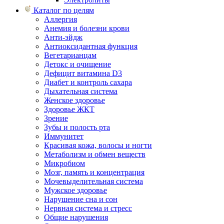
Каталог по целям
Аллергия
Анемия и болезни крови
Анти-эйдж
Антиоксидантная функция
Вегетарианцам
Детокс и очищение
Дефицит витамина D3
Диабет и контроль сахара
Дыхательная система
Женское здоровье
Здоровье ЖКТ
Зрение
Зубы и полость рта
Иммунитет
Красивая кожа, волосы и ногти
Метаболизм и обмен веществ
Микробиом
Мозг, память и концентрация
Мочевыделительная система
Мужское здоровье
Нарушение сна и сон
Нервная система и стресс
Общие нарушения