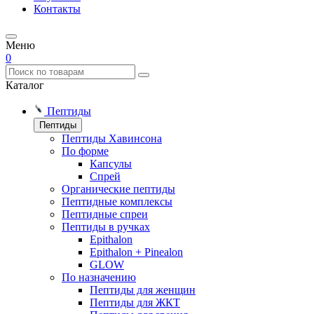
Контакты
Меню
0
Каталог
Пептиды
Пептиды
Пептиды Хавинсона
По форме
Капсулы
Спрей
Органические пептиды
Пептидные комплексы
Пептидные спреи
Пептиды в ручках
Epithalon
Epithalon + Pinealon
GLOW
По назначению
Пептиды для женщин
Пептиды для ЖКТ