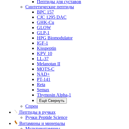
Пептиды для суставов
Синтетические пептиды
BPC 157
CJC 1295 DAC
GHK-Cu
GLOW
GLP-1
HPG Biomodulator
IGF-1
Kisspeptin
KPV 10
LL-37
Melanotan II
MOTS-C
NAD+
PT-141
Reta
Semax
Thymosin Alpha-1
Ещё
Свернуть
Спреи
Пептиды в ручках
Ручки Peptide Science
Витамины и минералы
Мультивитамины