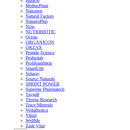
Miracle
MotherPlant
Nanopep
Natural Factors
NaturesPlus
Now
NUTRIBIOTIC
Ocean
ORGANICON
ORZAX
Peptide Science
Probiolab
Prolifeandskin
SmartLife
Solaray
Source Naturals
SPRINT POWER
Supreme Pharmatech
Tayga8
Thorne Research
Trace Minerals
VedaBiotica
Vitual
WellMe
Zade Vital