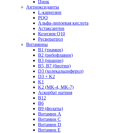
Цинк
Антиоксиданты
L-карнозин
PQQ
Альфа-липоевая кислота
Астаксантин
Коэнзим Q10
Ресвератрол
Витамины
B1 (тиамин)
B2 (рибофлавин)
B3 (ниацин)
B5, B7 (биотин)
D3 (холекальциферол)
D3 + K2
K1
K2 (MK-4, MK-7)
Аскорбат натрия
В12
В6
В9 (фолаты)
Витамин A
Витамин C
Витамин D
Витамин E