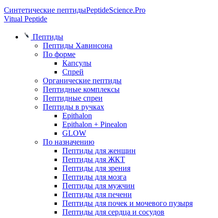
Синтетические пептиды
PeptideScience.Pro
Vitual Peptide
Пептиды
Пептиды Хавинсона
По форме
Капсулы
Спрей
Органические пептиды
Пептидные комплексы
Пептидные спреи
Пептиды в ручках
Epithalon
Epithalon + Pinealon
GLOW
По назначению
Пептиды для женщин
Пептиды для ЖКТ
Пептиды для зрения
Пептиды для мозга
Пептиды для мужчин
Пептиды для печени
Пептиды для почек и мочевого пузыря
Пептиды для сердца и сосудов