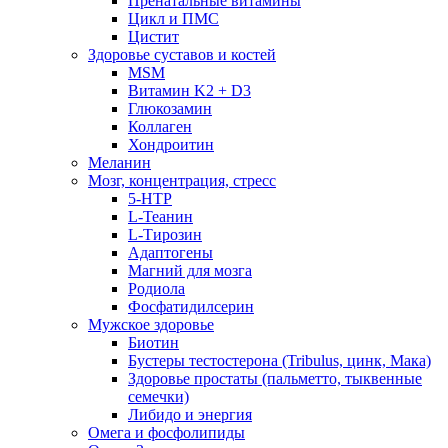
Пренатальные витамины
Цикл и ПМС
Цистит
Здоровье суставов и костей
MSM
Витамин K2 + D3
Глюкозамин
Коллаген
Хондроитин
Меланин
Мозг, концентрация, стресс
5-HTP
L-Теанин
L-Тирозин
Адаптогены
Магний для мозга
Родиола
Фосфатидилсерин
Мужское здоровье
Биотин
Бустеры тестостерона (Tribulus, цинк, Мака)
Здоровье простаты (пальметто, тыквенные
семечки)
Либидо и энергия
Омега и фосфолипиды