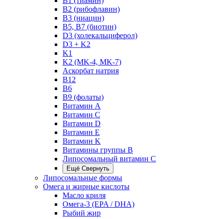
B1 (тиамин)
B2 (рибофлавин)
B3 (ниацин)
B5, B7 (биотин)
D3 (холекальциферол)
D3 + K2
K1
K2 (MK-4, MK-7)
Аскорбат натрия
В12
В6
В9 (фолаты)
Витамин A
Витамин C
Витамин D
Витамин E
Витамин K
Витамины группы B
Липосомальный витамин C
Ещё
Свернуть
Липосомальные формы
Омега и жирные кислоты
Масло криля
Омега-3 (EPA / DHA)
Рыбий жир