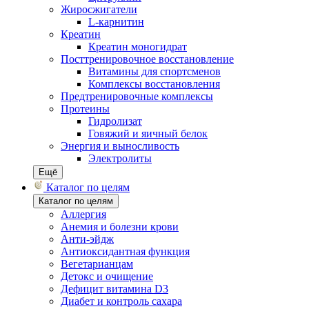
Жиросжигатели
L-карнитин
Креатин
Креатин моногидрат
Посттренировочное восстановление
Витамины для спортсменов
Комплексы восстановления
Предтренировочные комплексы
Протеины
Гидролизат
Говяжий и яичный белок
Энергия и выносливость
Электролиты
Ещё
Каталог по целям
Каталог по целям
Аллергия
Анемия и болезни крови
Анти-эйдж
Антиоксидантная функция
Вегетарианцам
Детокс и очищение
Дефицит витамина D3
Диабет и контроль сахара