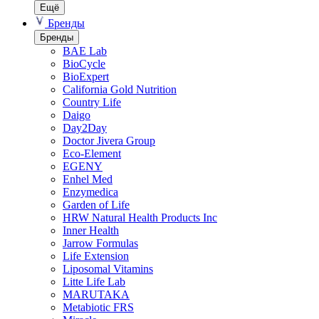
Ещё
Бренды
Бренды
BAE Lab
BioCycle
BioExpert
California Gold Nutrition
Country Life
Daigo
Day2Day
Doctor Jivera Group
Eco-Element
EGENY
Enhel Med
Enzymedica
Garden of Life
HRW Natural Health Products Inc
Inner Health
Jarrow Formulas
Life Extension
Liposomal Vitamins
Litte Life Lab
MARUTAKA
Metabiotic FRS