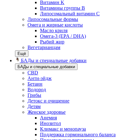
Витамин K
Витамины группы B
Липосомальный витамин C
Липосомальные формы
Омега и жирные кислоты
Масло криля
Омега-3 (EPA / DHA)
Рыбий жир
Вегетарианцам
Ещё
БАДы и специальные добавки
БАДы и специальные добавки
CBD
Анти-эйдж
Бетаин
Водород
Грибы
Детокс и очищение
Детям
Женское здоровье
Анемия
Инозитол
Климакс и менопауза
Поддержка гормонального баланса