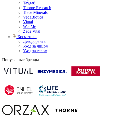
Tayga8
Thorne Research
Trace Minerals
VedaBiotica
Vitual
WellMe
Zade Vital
Косметика
Дезодоранты
Уход за лицом
Уход за телом
Популярные бренды