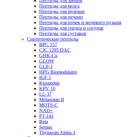
Пептиды для зрения
Пептиды для мозга
Пептиды для мужчин
Пептиды для печени
Пептиды для почек и мочевого пузыря
Пептиды для сердца и сосудов
Пептиды для суставов
Синтетические пептиды
BPC 157
CJC 1295 DAC
GHK-Cu
GLOW
GLP-1
HPG Biomodulator
IGF-1
Kisspeptin
KPV 10
LL-37
Melanotan II
MOTS-C
NAD+
PT-141
Reta
Semax
Thymosin Alpha-1