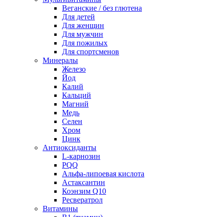
Веганские / без глютена
Для детей
Для женщин
Для мужчин
Для пожилых
Для спортсменов
Минералы
Железо
Йод
Калий
Кальций
Магний
Медь
Селен
Хром
Цинк
Антиоксиданты
L-карнозин
PQQ
Альфа-липоевая кислота
Астаксантин
Коэнзим Q10
Ресвератрол
Витамины