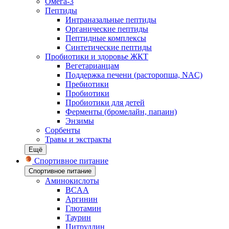
Омега-3
Пептиды
Интраназальные пептиды
Органические пептиды
Пептидные комплексы
Синтетические пептиды
Пробиотики и здоровье ЖКТ
Вегетарианцам
Поддержка печени (расторопша, NAC)
Пребиотики
Пробиотики
Пробиотики для детей
Ферменты (бромелайн, папаин)
Энзимы
Сорбенты
Травы и экстракты
Ещё
Спортивное питание
Спортивное питание
Аминокислоты
BCAA
Аргинин
Глютамин
Таурин
Цитруллин