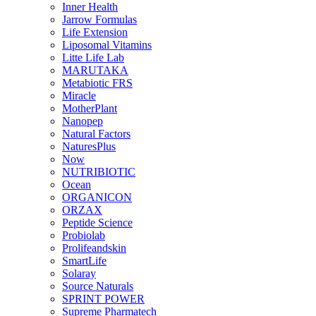
Inner Health
Jarrow Formulas
Life Extension
Liposomal Vitamins
Litte Life Lab
MARUTAKA
Metabiotic FRS
Miracle
MotherPlant
Nanopep
Natural Factors
NaturesPlus
Now
NUTRIBIOTIC
Ocean
ORGANICON
ORZAX
Peptide Science
Probiolab
Prolifeandskin
SmartLife
Solaray
Source Naturals
SPRINT POWER
Supreme Pharmatech