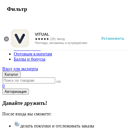
Фильтр
г. Москва
Vitual Peptide
+7 (800) 101-13-25
VITUAL
Установить
☆☆☆☆☆
★★★★★
(25) звезд
Специалистам
Пептиды, витамины и нутрицевтики
Поставщикам
Оптовым клиентам
Баллы и бонусы
Вход для эксперта
Каталог
0
Авторизация
Давайте дружить!
После входа вы сможете:
делать покупки и отслеживать заказы