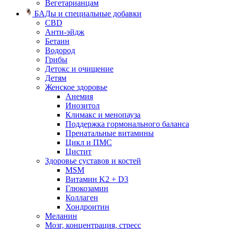
Вегетарианцам
БАДы и специальные добавки
CBD
Анти-эйдж
Бетаин
Водород
Грибы
Детокс и очищение
Детям
Женское здоровье
Анемия
Инозитол
Климакс и менопауза
Поддержка гормонального баланса
Пренатальные витамины
Цикл и ПМС
Цистит
Здоровье суставов и костей
MSM
Витамин K2 + D3
Глюкозамин
Коллаген
Хондроитин
Меланин
Мозг, концентрация, стресс