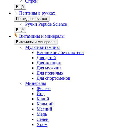
Спреи
Ещё
Пептиды в ручках
Пептиды в ручках
Ручки Peptide Science
Ещё
Витамины и минералы
Витамины и минералы
Мультивитамины
Веганские / без глютена
Для детей
Для женщин
Для мужчин
Для пожилых
Для спортсменов
Минералы
Железо
Йод
Калий
Кальций
Магний
Медь
Селен
Хром