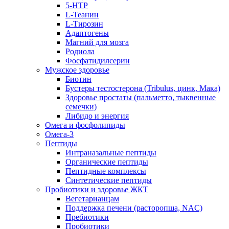
5-HTP
L-Теанин
L-Тирозин
Адаптогены
Магний для мозга
Родиола
Фосфатидилсерин
Мужское здоровье
Биотин
Бустеры тестостерона (Tribulus, цинк, Мака)
Здоровье простаты (пальметто, тыквенные
семечки)
Либидо и энергия
Омега и фосфолипиды
Омега-3
Пептиды
Интраназальные пептиды
Органические пептиды
Пептидные комплексы
Синтетические пептиды
Пробиотики и здоровье ЖКТ
Вегетарианцам
Поддержка печени (расторопша, NAC)
Пребиотики
Пробиотики