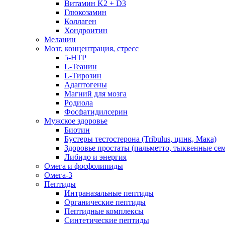
Витамин K2 + D3
Глюкозамин
Коллаген
Хондроитин
Меланин
Мозг, концентрация, стресс
5-HTP
L-Теанин
L-Тирозин
Адаптогены
Магний для мозга
Родиола
Фосфатидилсерин
Мужское здоровье
Биотин
Бустеры тестостерона (Tribulus, цинк, Мака)
Здоровье простаты (пальметто, тыквенные се
Либидо и энергия
Омега и фосфолипиды
Омега-3
Пептиды
Интраназальные пептиды
Органические пептиды
Пептидные комплексы
Синтетические пептиды