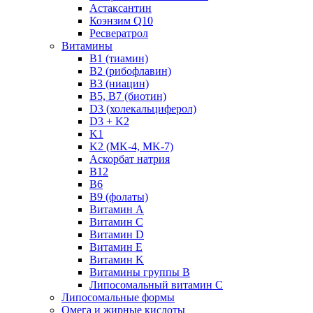
Астаксантин
Коэнзим Q10
Ресвератрол
Витамины
B1 (тиамин)
B2 (рибофлавин)
B3 (ниацин)
B5, B7 (биотин)
D3 (холекальциферол)
D3 + K2
K1
K2 (MK-4, MK-7)
Аскорбат натрия
В12
В6
В9 (фолаты)
Витамин A
Витамин C
Витамин D
Витамин E
Витамин K
Витамины группы B
Липосомальный витамин C
Липосомальные формы
Омега и жирные кислоты