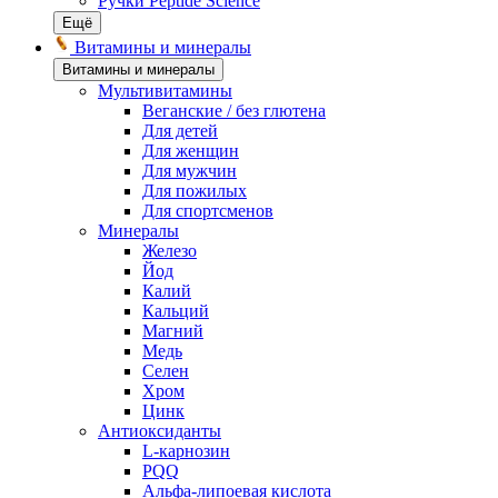
Ручки Peptide Science
Ещё
Витамины и минералы
Витамины и минералы
Мультивитамины
Веганские / без глютена
Для детей
Для женщин
Для мужчин
Для пожилых
Для спортсменов
Минералы
Железо
Йод
Калий
Кальций
Магний
Медь
Селен
Хром
Цинк
Антиоксиданты
L-карнозин
PQQ
Альфа-липоевая кислота