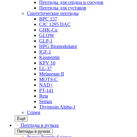
Пептиды для сердца и сосудов
Пептиды для суставов
Синтетические пептиды
BPC 157
CJC 1295 DAC
GHK-Cu
GLOW
GLP-1
HPG Biomodulator
IGF-1
Kisspeptin
KPV 10
LL-37
Melanotan II
MOTS-C
NAD+
PT-141
Reta
Semax
Thymosin Alpha-1
Спреи
Ещё
Пептиды в ручках
Пептиды в ручках