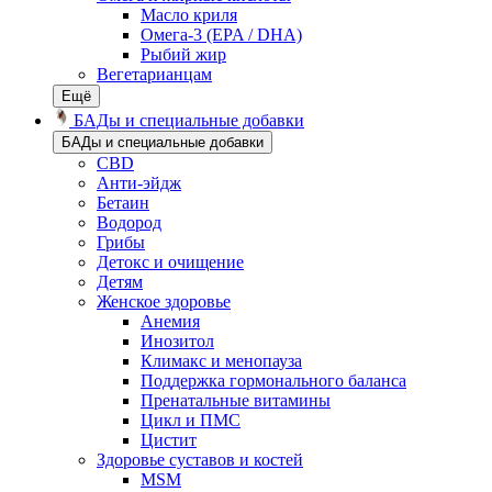
Масло криля
Омега-3 (EPA / DHA)
Рыбий жир
Вегетарианцам
Ещё
БАДы и специальные добавки
БАДы и специальные добавки
CBD
Анти-эйдж
Бетаин
Водород
Грибы
Детокс и очищение
Детям
Женское здоровье
Анемия
Инозитол
Климакс и менопауза
Поддержка гормонального баланса
Пренатальные витамины
Цикл и ПМС
Цистит
Здоровье суставов и костей
MSM