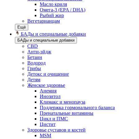
Масло криля
Омега-3 (EPA / DHA)
Рыбий жир
Вегетарианцам
Ещё
БАДы и специальные добавки
БАДы и специальные добавки
CBD
Анти-эйдж
Бетаин
Водород
Грибы
Детокс и очищение
Детям
Женское здоровье
Анемия
Инозитол
Климакс и менопауза
Поддержка гормонального баланса
Пренатальные витамины
Цикл и ПМС
Цистит
Здоровье суставов и костей
MSM