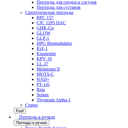
Пептиды для сердца и сосудов
Пептиды для суставов
Синтетические пептиды
BPC 157
CJC 1295 DAC
GHK-Cu
GLOW
GLP-1
HPG Biomodulator
IGF-1
Kisspeptin
KPV 10
LL-37
Melanotan II
MOTS-C
NAD+
PT-141
Reta
Semax
Thymosin Alpha-1
Спреи
Ещё
Пептиды в ручках
Пептиды в ручках