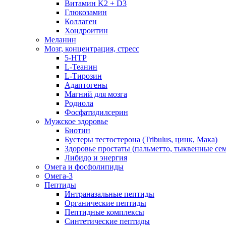
Витамин K2 + D3
Глюкозамин
Коллаген
Хондроитин
Меланин
Мозг, концентрация, стресс
5-HTP
L-Теанин
L-Тирозин
Адаптогены
Магний для мозга
Родиола
Фосфатидилсерин
Мужское здоровье
Биотин
Бустеры тестостерона (Tribulus, цинк, Мака)
Здоровье простаты (пальметто, тыквенные се
Либидо и энергия
Омега и фосфолипиды
Омега-3
Пептиды
Интраназальные пептиды
Органические пептиды
Пептидные комплексы
Синтетические пептиды