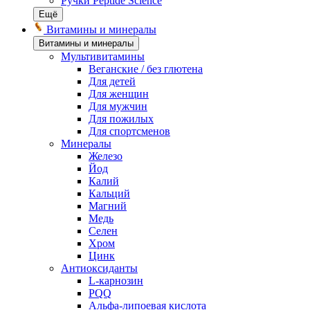
Ручки Peptide Science
Ещё
Витамины и минералы
Витамины и минералы
Мультивитамины
Веганские / без глютена
Для детей
Для женщин
Для мужчин
Для пожилых
Для спортсменов
Минералы
Железо
Йод
Калий
Кальций
Магний
Медь
Селен
Хром
Цинк
Антиоксиданты
L-карнозин
PQQ
Альфа-липоевая кислота