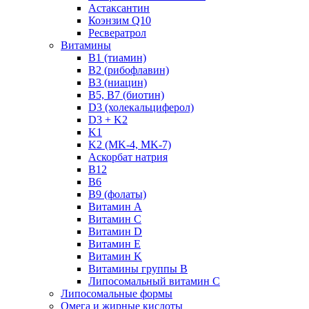
Астаксантин
Коэнзим Q10
Ресвератрол
Витамины
B1 (тиамин)
B2 (рибофлавин)
B3 (ниацин)
B5, B7 (биотин)
D3 (холекальциферол)
D3 + K2
K1
K2 (MK-4, MK-7)
Аскорбат натрия
В12
В6
В9 (фолаты)
Витамин A
Витамин C
Витамин D
Витамин E
Витамин K
Витамины группы B
Липосомальный витамин C
Липосомальные формы
Омега и жирные кислоты