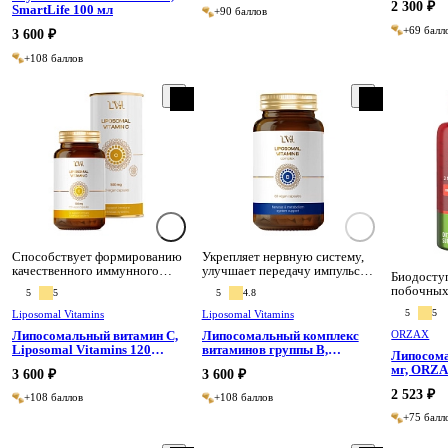
2 300 ₽
SmartLife 100 мл
+90 баллов
+69 балл
3 600 ₽
+108 баллов
Способствует формированию
Укрепляет нервную систему,
качественного иммунного
улучшает передачу импульсов
Биодоступ
ответа.
и синтез нейротрансмиттеров.
побочных
5
5
5
4.8
5
5
Liposomal Vitamins
Liposomal Vitamins
Липосомальный витамин С,
Липосомальный комплекс
ORZAX
Liposomal Vitamins 120
витаминов группы B,
Липосома
капсул
Liposomal Vitamins 60
мг, ORZA
3 600 ₽
3 600 ₽
капсул
2 523 ₽
+108 баллов
+108 баллов
+75 балл