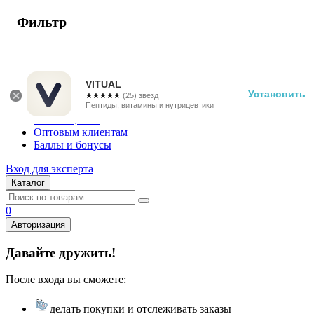
Фильтр
г. Москва
Vitual Peptide
+7 (800) 101-13-25
VITUAL
Установить
☆☆☆☆☆
★★★★★
(25) звезд
Специалистам
Пептиды, витамины и нутрицевтики
Поставщикам
Оптовым клиентам
Баллы и бонусы
Вход для эксперта
Каталог
0
Авторизация
Давайте дружить!
После входа вы сможете:
делать покупки и отслеживать заказы