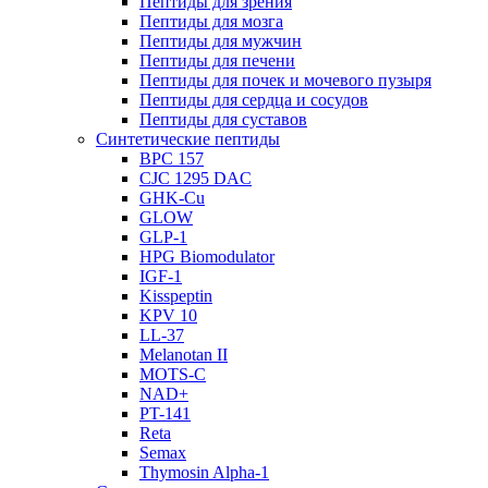
Пептиды для зрения
Пептиды для мозга
Пептиды для мужчин
Пептиды для печени
Пептиды для почек и мочевого пузыря
Пептиды для сердца и сосудов
Пептиды для суставов
Синтетические пептиды
BPC 157
CJC 1295 DAC
GHK-Cu
GLOW
GLP-1
HPG Biomodulator
IGF-1
Kisspeptin
KPV 10
LL-37
Melanotan II
MOTS-C
NAD+
PT-141
Reta
Semax
Thymosin Alpha-1