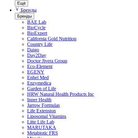
Ещё
Бренды
Бренды
BAE Lab
BioCycle
BioExpert
California Gold Nutrition
Country Life
Daigo
Day2Day
Doctor Jivera Group
Eco-Element
EGENY
Enhel Med
Enzymedica
Garden of Life
HRW Natural Health Products Inc
Inner Health
Jarrow Formulas
Life Extension
Liposomal Vitamins
Litte Life Lab
MARUTAKA
Metabiotic FRS