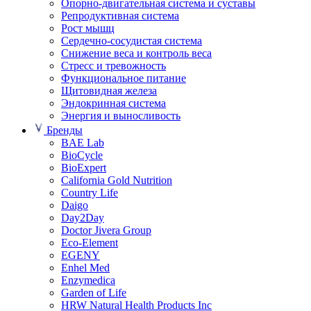
Опорно-двигательная система и суставы
Репродуктивная система
Рост мышц
Сердечно-сосудистая система
Снижение веса и контроль веса
Стресс и тревожность
Функциональное питание
Щитовидная железа
Эндокринная система
Энергия и выносливость
Бренды
BAE Lab
BioCycle
BioExpert
California Gold Nutrition
Country Life
Daigo
Day2Day
Doctor Jivera Group
Eco-Element
EGENY
Enhel Med
Enzymedica
Garden of Life
HRW Natural Health Products Inc