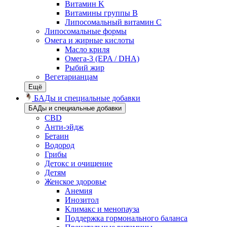
Витамин K
Витамины группы B
Липосомальный витамин C
Липосомальные формы
Омега и жирные кислоты
Масло криля
Омега-3 (EPA / DHA)
Рыбий жир
Вегетарианцам
Ещё
БАДы и специальные добавки
БАДы и специальные добавки
CBD
Анти-эйдж
Бетаин
Водород
Грибы
Детокс и очищение
Детям
Женское здоровье
Анемия
Инозитол
Климакс и менопауза
Поддержка гормонального баланса