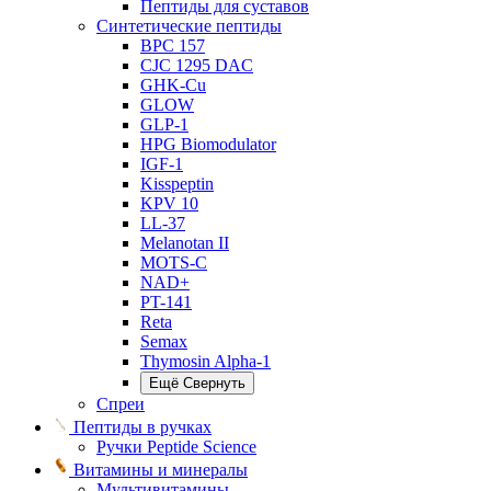
Пептиды для суставов
Синтетические пептиды
BPC 157
CJC 1295 DAC
GHK-Cu
GLOW
GLP-1
HPG Biomodulator
IGF-1
Kisspeptin
KPV 10
LL-37
Melanotan II
MOTS-C
NAD+
PT-141
Reta
Semax
Thymosin Alpha-1
Ещё
Свернуть
Спреи
Пептиды в ручках
Ручки Peptide Science
Витамины и минералы
Мультивитамины