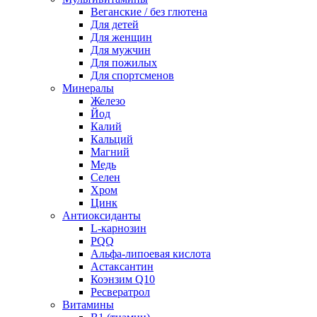
Веганские / без глютена
Для детей
Для женщин
Для мужчин
Для пожилых
Для спортсменов
Минералы
Железо
Йод
Калий
Кальций
Магний
Медь
Селен
Хром
Цинк
Антиоксиданты
L-карнозин
PQQ
Альфа-липоевая кислота
Астаксантин
Коэнзим Q10
Ресвератрол
Витамины