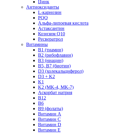
Цинк
Антиоксиданты
L-карнозин
PQQ
Альфа-липоевая кислота
Астаксантин
Коэнзим Q10
Ресвератрол
Витамины
B1 (тиамин)
B2 (рибофлавин)
B3 (ниацин)
B5, B7 (биотин)
D3 (холекальциферол)
D3 + K2
K1
K2 (MK-4, MK-7)
Аскорбат натрия
В12
В6
В9 (фолаты)
Витамин A
Витамин C
Витамин D
Витамин E