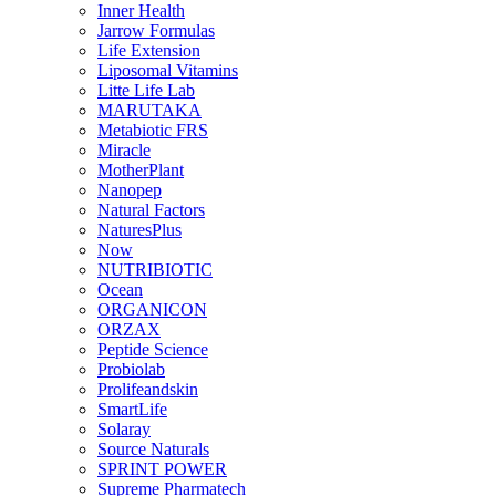
Inner Health
Jarrow Formulas
Life Extension
Liposomal Vitamins
Litte Life Lab
MARUTAKA
Metabiotic FRS
Miracle
MotherPlant
Nanopep
Natural Factors
NaturesPlus
Now
NUTRIBIOTIC
Ocean
ORGANICON
ORZAX
Peptide Science
Probiolab
Prolifeandskin
SmartLife
Solaray
Source Naturals
SPRINT POWER
Supreme Pharmatech