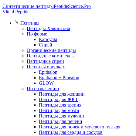
Синтетические пептиды
PeptideScience.Pro
Vitual Peptide
Пептиды
Пептиды Хавинсона
По форме
Капсулы
Спрей
Органические пептиды
Пептидные комплексы
Пептидные спреи
Пептиды в ручках
Epithalon
Epithalon + Pinealon
GLOW
По назначению
Пептиды для женщин
Пептиды для ЖКТ
Пептиды для зрения
Пептиды для мозга
Пептиды для мужчин
Пептиды для печени
Пептиды для почек и мочевого пузыря
Пептиды для сердца и сосудов