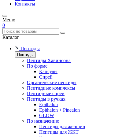
Контакты
Меню
0
Каталог
Пептиды
Пептиды
Пептиды Хавинсона
По форме
Капсулы
Спрей
Органические пептиды
Пептидные комплексы
Пептидные спреи
Пептиды в ручках
Epithalon
Epithalon + Pinealon
GLOW
По назначению
Пептиды для женщин
Пептиды для ЖКТ