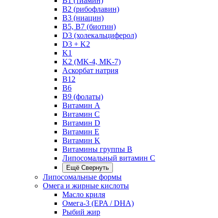
B1 (тиамин)
B2 (рибофлавин)
B3 (ниацин)
B5, B7 (биотин)
D3 (холекальциферол)
D3 + K2
K1
K2 (MK-4, MK-7)
Аскорбат натрия
В12
В6
В9 (фолаты)
Витамин A
Витамин C
Витамин D
Витамин E
Витамин K
Витамины группы B
Липосомальный витамин C
Ещё
Свернуть
Липосомальные формы
Омега и жирные кислоты
Масло криля
Омега-3 (EPA / DHA)
Рыбий жир