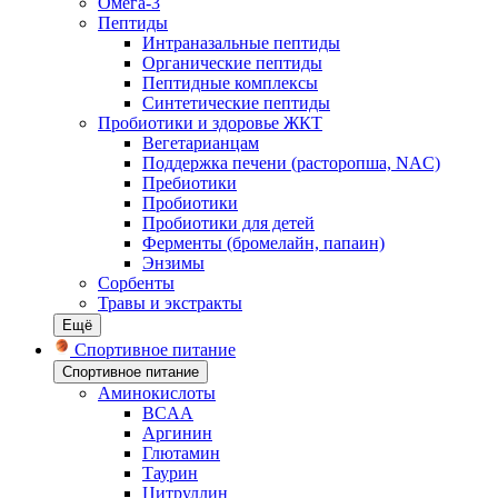
Омега-3
Пептиды
Интраназальные пептиды
Органические пептиды
Пептидные комплексы
Синтетические пептиды
Пробиотики и здоровье ЖКТ
Вегетарианцам
Поддержка печени (расторопша, NAC)
Пребиотики
Пробиотики
Пробиотики для детей
Ферменты (бромелайн, папаин)
Энзимы
Сорбенты
Травы и экстракты
Ещё
Спортивное питание
Спортивное питание
Аминокислоты
BCAA
Аргинин
Глютамин
Таурин
Цитруллин