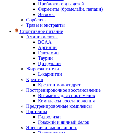
Пробиотики для детей
Ферменты (бромелайн, папаин)
Энзимы
Сорбенты
Травы и экстракты
Спортивное питание
Аминокислоты
BCAA
Аргинин
Глютамин
Таурин
Цитруллин
Жиросжигатели
L-карнитин
Креатин
Креатин моногидрат
Посттренировочное восстановление
Витамины для спортсменов
Комплексы восстановления
Предтренировочные комплексы
Протеины
Гидролизат
Говяжий и яичный белок
Энергия и выносливость
Электролиты