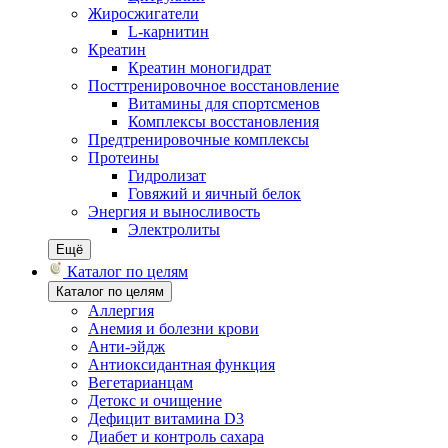
Жиросжигатели
L-карнитин
Креатин
Креатин моногидрат
Посттренировочное восстановление
Витамины для спортсменов
Комплексы восстановления
Предтренировочные комплексы
Протеины
Гидролизат
Говяжий и яичный белок
Энергия и выносливость
Электролиты
Ещё
Каталог по целям
Каталог по целям
Аллергия
Анемия и болезни крови
Анти-эйдж
Антиоксидантная функция
Вегетарианцам
Детокс и очищение
Дефицит витамина D3
Диабет и контроль сахара