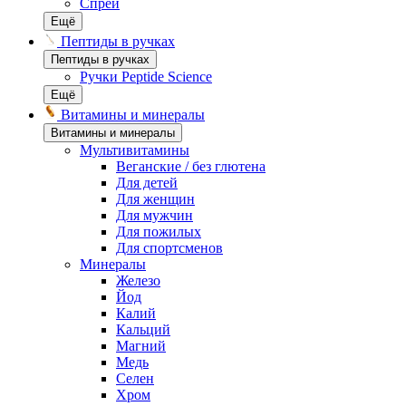
Спреи
Ещё
Пептиды в ручках
Пептиды в ручках
Ручки Peptide Science
Ещё
Витамины и минералы
Витамины и минералы
Мультивитамины
Веганские / без глютена
Для детей
Для женщин
Для мужчин
Для пожилых
Для спортсменов
Минералы
Железо
Йод
Калий
Кальций
Магний
Медь
Селен
Хром