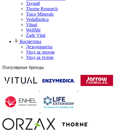
Tayga8
Thorne Research
Trace Minerals
VedaBiotica
Vitual
WellMe
Zade Vital
Косметика
Дезодоранты
Уход за лицом
Уход за телом
Популярные бренды