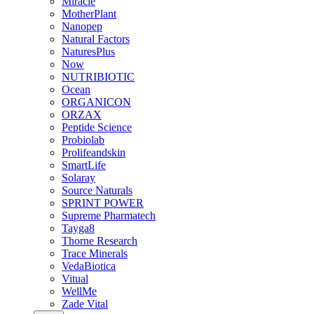
Miracle
MotherPlant
Nanopep
Natural Factors
NaturesPlus
Now
NUTRIBIOTIC
Ocean
ORGANICON
ORZAX
Peptide Science
Probiolab
Prolifeandskin
SmartLife
Solaray
Source Naturals
SPRINT POWER
Supreme Pharmatech
Tayga8
Thorne Research
Trace Minerals
VedaBiotica
Vitual
WellMe
Zade Vital