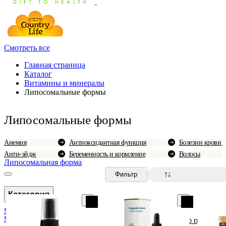
Смотреть все
Главная страница
Каталог
Витамины и минералы
Липосомальные формы
Липосомальные формы
Анемия
Антиоксидантная функция
Болезни крови 
Анти-эйдж
Беременность и кормление
Волосы
Липосомальная форма
0
Фильтр
Категория
Мультивитамины
Минералы
По популярн