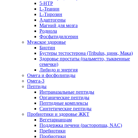
5-HTP
L-Теанин
L-Тирозин
Адаптогены
Магний для мозга
Родиола
Фосфатидилсерин
Мужское здоровье
Биотин
Бустеры тестостерона (Tribulus, цинк, Мака)
Здоровье простаты (пальметто, тыквенные
семечки)
Либидо и энергия
Омега и фосфолипиды
Омега-3
Пептиды
Интраназальные пептиды
Органические пептиды
Пептидные комплексы
Синтетические пептиды
Пробиотики и здоровье ЖКТ
Вегетарианцам
Поддержка печени (расторопша, NAC)
Пребиотики
Пробиотики