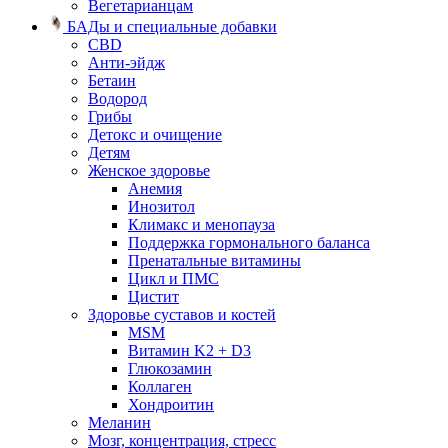
Вегетарианцам
БАДы и специальные добавки
CBD
Анти-эйдж
Бетаин
Водород
Грибы
Детокс и очищение
Детям
Женское здоровье
Анемия
Инозитол
Климакс и менопауза
Поддержка гормонального баланса
Пренатальные витамины
Цикл и ПМС
Цистит
Здоровье суставов и костей
MSM
Витамин K2 + D3
Глюкозамин
Коллаген
Хондроитин
Меланин
Мозг, концентрация, стресс