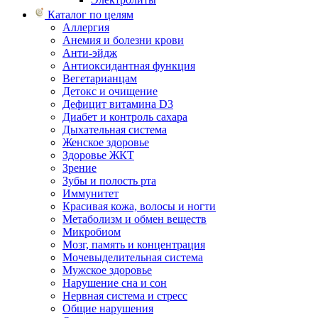
Каталог по целям
Аллергия
Анемия и болезни крови
Анти-эйдж
Антиоксидантная функция
Вегетарианцам
Детокс и очищение
Дефицит витамина D3
Диабет и контроль сахара
Дыхательная система
Женское здоровье
Здоровье ЖКТ
Зрение
Зубы и полость рта
Иммунитет
Красивая кожа, волосы и ногти
Метаболизм и обмен веществ
Микробиом
Мозг, память и концентрация
Мочевыделительная система
Мужское здоровье
Нарушение сна и сон
Нервная система и стресс
Общие нарушения