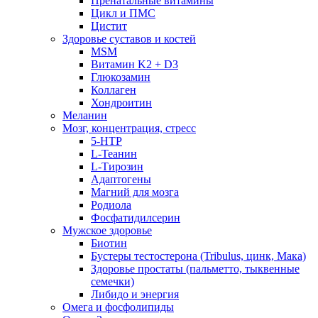
Пренатальные витамины
Цикл и ПМС
Цистит
Здоровье суставов и костей
MSM
Витамин K2 + D3
Глюкозамин
Коллаген
Хондроитин
Меланин
Мозг, концентрация, стресс
5-HTP
L-Теанин
L-Тирозин
Адаптогены
Магний для мозга
Родиола
Фосфатидилсерин
Мужское здоровье
Биотин
Бустеры тестостерона (Tribulus, цинк, Мака)
Здоровье простаты (пальметто, тыквенные
семечки)
Либидо и энергия
Омега и фосфолипиды