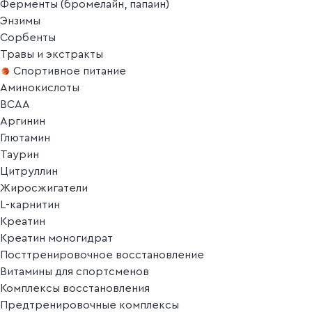
Ферменты (бромелайн, папаин)
Энзимы
Сорбенты
Травы и экстракты
Спортивное питание
Аминокислоты
BCAA
Аргинин
Глютамин
Таурин
Цитруллин
Жиросжигатели
L-карнитин
Креатин
Креатин моногидрат
Посттренировочное восстановление
Витамины для спортсменов
Комплексы восстановления
Предтренировочные комплексы