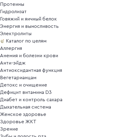
Протеины
Гидролизат
Говяжий и яичный белок
Энергия и выносливость
Электролиты
Каталог по целям
Аллергия
Анемия и болезни крови
Анти-эйдж
Антиоксидантная функция
Вегетарианцам
Детокс и очищение
Дефицит витамина D3
Диабет и контроль сахара
Дыхательная система
Женское здоровье
Здоровье ЖКТ
Зрение
Зубы и полость рта