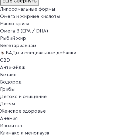
Ещё
Свернуть
Липосомальные формы
Омега и жирные кислоты
Масло криля
Омега-3 (EPA / DHA)
Рыбий жир
Вегетарианцам
БАДы и специальные добавки
CBD
Анти-эйдж
Бетаин
Водород
Грибы
Детокс и очищение
Детям
Женское здоровье
Анемия
Инозитол
Климакс и менопауза