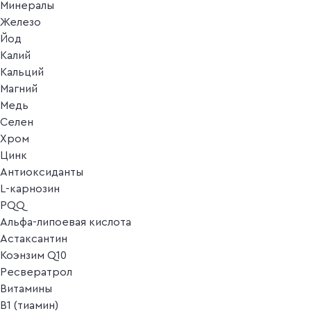
Минералы
Железо
Йод
Калий
Кальций
Магний
Медь
Селен
Хром
Цинк
Антиоксиданты
L-карнозин
PQQ
Альфа-липоевая кислота
Астаксантин
Коэнзим Q10
Ресвератрол
Витамины
B1 (тиамин)