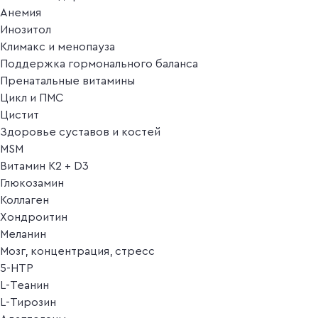
Анемия
Инозитол
Климакс и менопауза
Поддержка гормонального баланса
Пренатальные витамины
Цикл и ПМС
Цистит
Здоровье суставов и костей
MSM
Витамин K2 + D3
Глюкозамин
Коллаген
Хондроитин
Меланин
Мозг, концентрация, стресс
5-HTP
L-Теанин
L-Тирозин