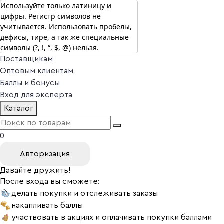
Используйте только латиницу и
цифры. Регистр символов не
г. Москва
учитывается. Использовать пробелы,
Vitual Peptide
+7 (800) 101-13-25
дефисы, тире, а так же специальные
Специалистам
символы (?, !, “, $, @) нельзя.
Поставщикам
Оптовым клиентам
Баллы и бонусы
Вход для эксперта
Каталог
0
Авторизация
Давайте дружить!
После входа вы сможете:
делать покупки и отслеживать заказы
накапливать баллы
участвовать в акциях и оплачивать покупки баллами