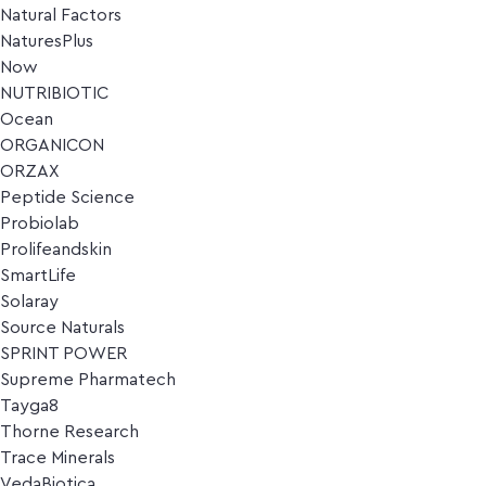
Natural Factors
NaturesPlus
Now
NUTRIBIOTIC
Ocean
ORGANICON
ORZAX
Peptide Science
Probiolab
Prolifeandskin
SmartLife
Solaray
Source Naturals
SPRINT POWER
Supreme Pharmatech
Tayga8
Thorne Research
Trace Minerals
VedaBiotica