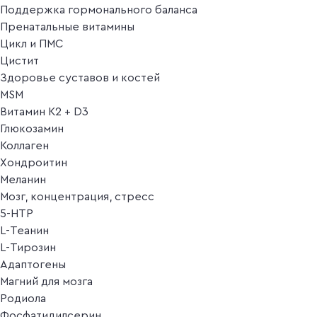
Поддержка гормонального баланса
Пренатальные витамины
Цикл и ПМС
Цистит
Здоровье суставов и костей
MSM
Витамин K2 + D3
Глюкозамин
Коллаген
Хондроитин
Меланин
Мозг, концентрация, стресс
5-HTP
L-Теанин
L-Тирозин
Адаптогены
Магний для мозга
Родиола
Фосфатидилсерин