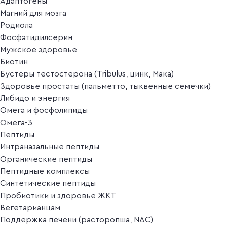
Адаптогены
Магний для мозга
Родиола
Фосфатидилсерин
Мужское здоровье
Биотин
Бустеры тестостерона (Tribulus, цинк, Мака)
Здоровье простаты (пальметто, тыквенные семечки)
Либидо и энергия
Омега и фосфолипиды
Омега-3
Пептиды
Интраназальные пептиды
Органические пептиды
Пептидные комплексы
Синтетические пептиды
Пробиотики и здоровье ЖКТ
Вегетарианцам
Поддержка печени (расторопша, NAC)