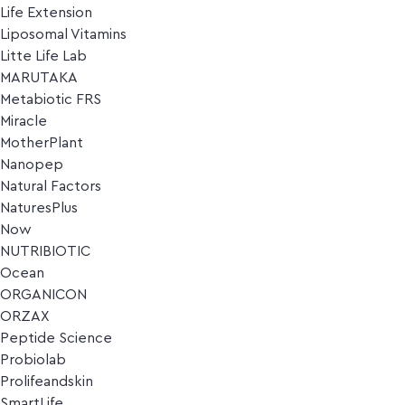
Life Extension
Liposomal Vitamins
Litte Life Lab
MARUTAKA
Metabiotic FRS
Miracle
MotherPlant
Nanopep
Natural Factors
NaturesPlus
Now
NUTRIBIOTIC
Ocean
ORGANICON
ORZAX
Peptide Science
Probiolab
Prolifeandskin
SmartLife