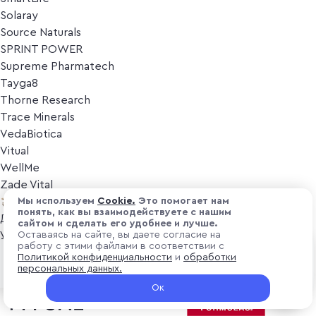
Solaray
Source Naturals
SPRINT POWER
Supreme Pharmatech
Tayga8
Thorne Research
Trace Minerals
VedaBiotica
Vitual
WellMe
Zade Vital
Косметика
Мы используем
Cоokіе.
Это помогает нам
понять, как вы взаимодействуете с нашим
Дезодоранты
сайтом и сделать его удобнее и лучше.
Уход за лицом
Оставаясь на сайте, вы даете согласие на
работу с этими файлами в соответствии с
Уход за телом
₽ 2 200
Политикой конфиденциальности
и
обработки
В корзину
Популярные бренды
персональных данных.
+ 66 ₽ витуальками
Ок