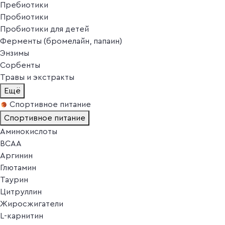
Пребиотики
Пробиотики
Пробиотики для детей
Ферменты (бромелайн, папаин)
Энзимы
Сорбенты
Травы и экстракты
Ещё
Спортивное питание
Спортивное питание
Аминокислоты
BCAA
Аргинин
Глютамин
Таурин
Цитруллин
Жиросжигатели
L-карнитин