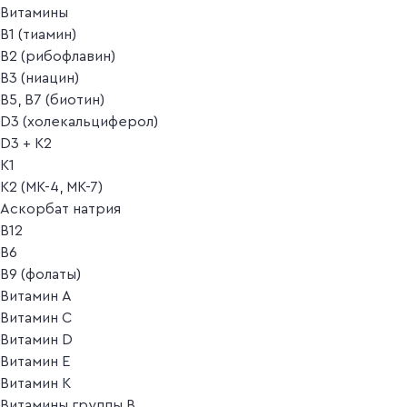
Витамины
B1 (тиамин)
B2 (рибофлавин)
B3 (ниацин)
B5, B7 (биотин)
D3 (холекальциферол)
D3 + K2
K1
K2 (MK-4, MK-7)
Аскорбат натрия
В12
В6
В9 (фолаты)
Витамин A
Витамин C
Витамин D
Витамин E
Витамин K
Витамины группы B