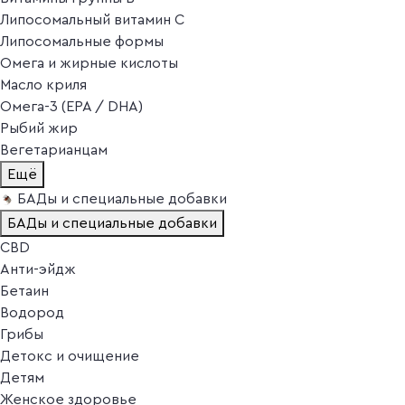
Липосомальный витамин C
Липосомальные формы
Омега и жирные кислоты
Масло криля
Омега-3 (EPA / DHA)
Рыбий жир
Вегетарианцам
Ещё
БАДы и специальные добавки
БАДы и специальные добавки
CBD
Анти-эйдж
Бетаин
Водород
Грибы
Детокс и очищение
Детям
Женское здоровье