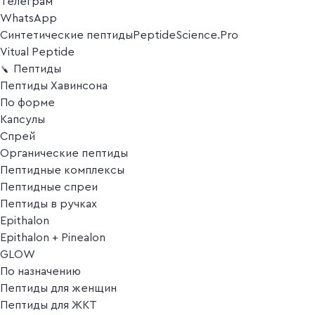
Телеграм
WhatsApp
Синтетические пептиды
PeptideScience.Pro
Vitual Peptide
Пептиды
Пептиды Хавинсона
По форме
Капсулы
Спрей
Органические пептиды
Пептидные комплексы
Пептидные спреи
Пептиды в ручках
Epithalon
Epithalon + Pinealon
GLOW
По назначению
Пептиды для женщин
Пептиды для ЖКТ