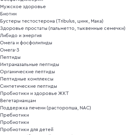
Мужское здоровье
Биотин
Бустеры тестостерона (Tribulus, цинк, Мака)
Здоровье простаты (пальметто, тыквенные семечки)
Либидо и энергия
Омега и фосфолипиды
Омега-3
Пептиды
Интраназальные пептиды
Органические пептиды
Пептидные комплексы
Синтетические пептиды
Пробиотики и здоровье ЖКТ
Вегетарианцам
Поддержка печени (расторопша, NAC)
Пребиотики
Пробиотики
Пробиотики для детей