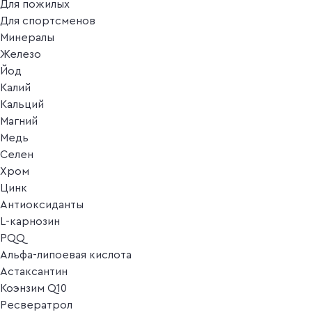
Для пожилых
Для спортсменов
Минералы
Железо
Йод
Калий
Кальций
Магний
Медь
Селен
Хром
Цинк
Антиоксиданты
L-карнозин
PQQ
Альфа-липоевая кислота
Астаксантин
Коэнзим Q10
Ресвератрол