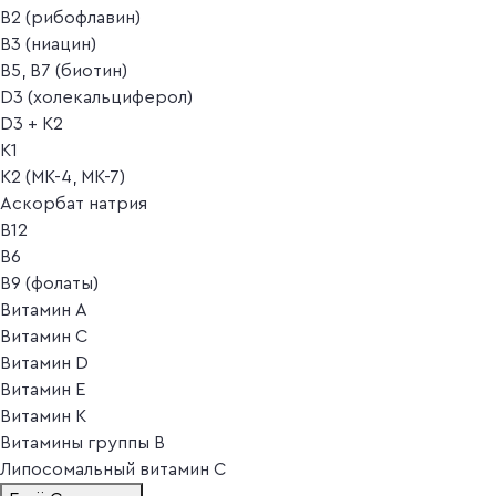
B2 (рибофлавин)
B3 (ниацин)
B5, B7 (биотин)
D3 (холекальциферол)
D3 + K2
K1
K2 (MK-4, MK-7)
Аскорбат натрия
В12
В6
В9 (фолаты)
Витамин A
Витамин C
Витамин D
Витамин E
Витамин K
Витамины группы B
Липосомальный витамин C