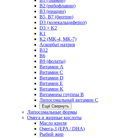
B1 (тиамин)
B2 (рибофлавин)
B3 (ниацин)
B5, B7 (биотин)
D3 (холекальциферол)
D3 + K2
K1
K2 (MK-4, MK-7)
Аскорбат натрия
В12
В6
В9 (фолаты)
Витамин A
Витамин C
Витамин D
Витамин E
Витамин K
Витамины группы B
Липосомальный витамин C
Ещё
Свернуть
Липосомальные формы
Омега и жирные кислоты
Масло криля
Омега-3 (EPA / DHA)
Рыбий жир