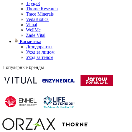
Tayga8
Thorne Research
Trace Minerals
VedaBiotica
Vitual
WellMe
Zade Vital
Косметика
Дезодоранты
Уход за лицом
Уход за телом
Популярные бренды