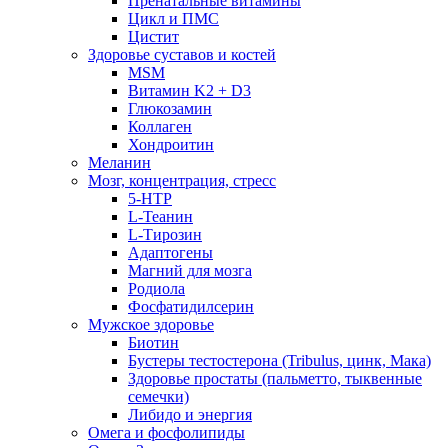
Пренатальные витамины
Цикл и ПМС
Цистит
Здоровье суставов и костей
MSM
Витамин K2 + D3
Глюкозамин
Коллаген
Хондроитин
Меланин
Мозг, концентрация, стресс
5-HTP
L-Теанин
L-Тирозин
Адаптогены
Магний для мозга
Родиола
Фосфатидилсерин
Мужское здоровье
Биотин
Бустеры тестостерона (Tribulus, цинк, Мака)
Здоровье простаты (пальметто, тыквенные
семечки)
Либидо и энергия
Омега и фосфолипиды