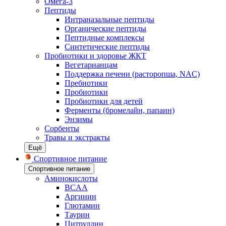
Омега-3
Пептиды
Интраназальные пептиды
Органические пептиды
Пептидные комплексы
Синтетические пептиды
Пробиотики и здоровье ЖКТ
Вегетарианцам
Поддержка печени (расторопша, NAC)
Пребиотики
Пробиотики
Пробиотики для детей
Ферменты (бромелайн, папаин)
Энзимы
Сорбенты
Травы и экстракты
Ещё
Спортивное питание
Спортивное питание
Аминокислоты
BCAA
Аргинин
Глютамин
Таурин
Цитруллин