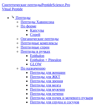
Синтетические пептиды
PeptideScience.Pro
Vitual Peptide
Пептиды
Пептиды Хавинсона
По форме
Капсулы
Спрей
Органические пептиды
Пептидные комплексы
Пептидные спреи
Пептиды в ручках
Epithalon
Epithalon + Pinealon
GLOW
По назначению
Пептиды для женщин
Пептиды для ЖКТ
Пептиды для зрения
Пептиды для мозга
Пептиды для мужчин
Пептиды для печени
Пептиды для почек и мочевого пузыря
Пептиды для сердца и сосудов