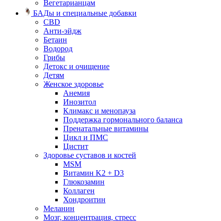
Вегетарианцам
БАДы и специальные добавки
CBD
Анти-эйдж
Бетаин
Водород
Грибы
Детокс и очищение
Детям
Женское здоровье
Анемия
Инозитол
Климакс и менопауза
Поддержка гормонального баланса
Пренатальные витамины
Цикл и ПМС
Цистит
Здоровье суставов и костей
MSM
Витамин K2 + D3
Глюкозамин
Коллаген
Хондроитин
Меланин
Мозг, концентрация, стресс