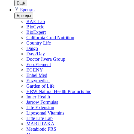
Ещё
Бренды
Бренды
BAE Lab
BioCycle
BioExpert
California Gold Nutrition
Country Life
Daigo
Day2Day
Doctor Jivera Group
Eco-Element
EGENY
Enhel Med
Enzymedica
Garden of Life
HRW Natural Health Products Inc
Inner Health
Jarrow Formulas
Life Extension
Liposomal Vitamins
Litte Life Lab
MARUTAKA
Metabiotic FRS