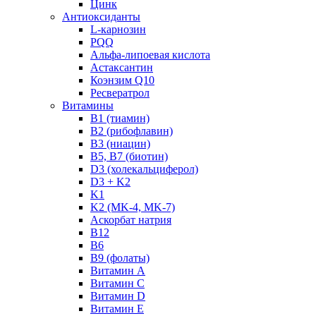
Цинк
Антиоксиданты
L-карнозин
PQQ
Альфа-липоевая кислота
Астаксантин
Коэнзим Q10
Ресвератрол
Витамины
B1 (тиамин)
B2 (рибофлавин)
B3 (ниацин)
B5, B7 (биотин)
D3 (холекальциферол)
D3 + K2
K1
K2 (MK-4, MK-7)
Аскорбат натрия
В12
В6
В9 (фолаты)
Витамин A
Витамин C
Витамин D
Витамин E