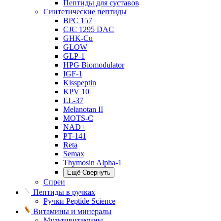
Пептиды для суставов
Синтетические пептиды
BPC 157
CJC 1295 DAC
GHK-Cu
GLOW
GLP-1
HPG Biomodulator
IGF-1
Kisspeptin
KPV 10
LL-37
Melanotan II
MOTS-C
NAD+
PT-141
Reta
Semax
Thymosin Alpha-1
Ещё
Свернуть
Спреи
Пептиды в ручках
Ручки Peptide Science
Витамины и минералы
Мультивитамины