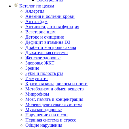
Каталог по целям
Аллергия
Анемия и болезни крови
Анти-эйдж
Антиоксидантная функция
Вегетарианцам
Детокс и очищение
Дефицит витамина D3
Диабет и контроль сахара
Дыхательная система
Женское здоровье
Здоровье ЖКТ
Зрение
Зубы и полость рта
Иммунитет
Красивая кожа, волосы и ногти
Метаболизм и обмен веществ
Микробиом
Мозг, память и концентрация
Мочевыделительная система
Мужское здоровье
Нарушение сна и сон
Нервная система и стресс
Общие нарушения