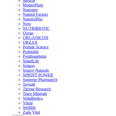
Miracle
MotherPlant
Nanopep
Natural Factors
NaturesPlus
Now
NUTRIBIOTIC
Ocean
ORGANICON
ORZAX
Peptide Science
Probiolab
Prolifeandskin
SmartLife
Solaray
Source Naturals
SPRINT POWER
Supreme Pharmatech
Tayga8
Thorne Research
Trace Minerals
VedaBiotica
Vitual
WellMe
Zade Vital