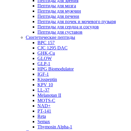
Пептиды для зрения
Пептиды для мозга
Пептиды для мужчин
Пептиды для печени
Пептиды для почек и мочевого пузыря
Пептиды для сердца и сосудов
Пептиды для суставов
Синтетические пептиды
BPC 157
CJC 1295 DAC
GHK-Cu
GLOW
GLP-1
HPG Biomodulator
IGF-1
Kisspeptin
KPV 10
LL-37
Melanotan II
MOTS-C
NAD+
PT-141
Reta
Semax
Thymosin Alpha-1