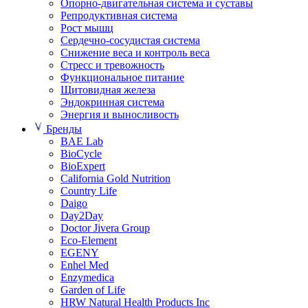
Опорно-двигательная система и суставы
Репродуктивная система
Рост мышц
Сердечно-сосудистая система
Снижение веса и контроль веса
Стресс и тревожность
Функциональное питание
Щитовидная железа
Эндокринная система
Энергия и выносливость
Бренды
BAE Lab
BioCycle
BioExpert
California Gold Nutrition
Country Life
Daigo
Day2Day
Doctor Jivera Group
Eco-Element
EGENY
Enhel Med
Enzymedica
Garden of Life
HRW Natural Health Products Inc