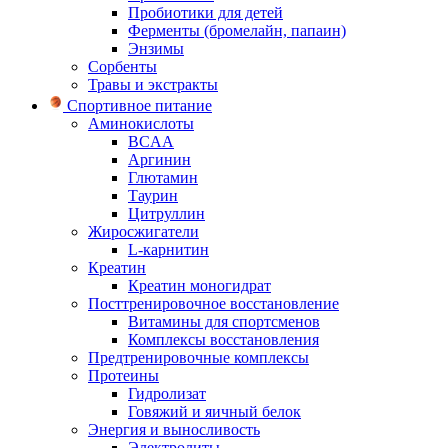
Пробиотики для детей
Ферменты (бромелайн, папаин)
Энзимы
Сорбенты
Травы и экстракты
Спортивное питание
Аминокислоты
BCAA
Аргинин
Глютамин
Таурин
Цитруллин
Жиросжигатели
L-карнитин
Креатин
Креатин моногидрат
Посттренировочное восстановление
Витамины для спортсменов
Комплексы восстановления
Предтренировочные комплексы
Протеины
Гидролизат
Говяжий и яичный белок
Энергия и выносливость
Электролиты