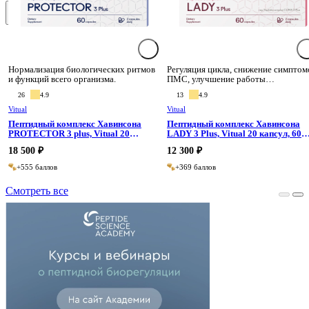
Сбросить
Применить
Нормализация биологических ритмов
Регуляция цикла, снижение симптом
и функций всего организма.
ПМС, улучшение работы
репродуктивной системы.
26
4.9
13
4.9
Vitual
Vitual
Пептидный комплекс Хавинсона
Пептидный комплекс Хавинсона
PROTECTOR 3 plus, Vitual 20
LADY 3 Plus, Vitual 20 капсул, 60
капсул, 60 капсул
капсул
18 500 ₽
12 300 ₽
+555 баллов
+369 баллов
Смотреть все