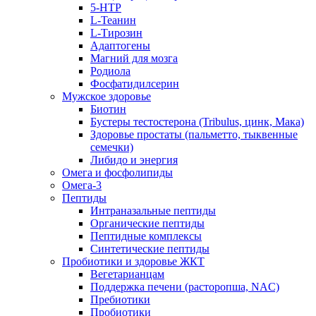
5-HTP
L-Теанин
L-Тирозин
Адаптогены
Магний для мозга
Родиола
Фосфатидилсерин
Мужское здоровье
Биотин
Бустеры тестостерона (Tribulus, цинк, Мака)
Здоровье простаты (пальметто, тыквенные
семечки)
Либидо и энергия
Омега и фосфолипиды
Омега-3
Пептиды
Интраназальные пептиды
Органические пептиды
Пептидные комплексы
Синтетические пептиды
Пробиотики и здоровье ЖКТ
Вегетарианцам
Поддержка печени (расторопша, NAC)
Пребиотики
Пробиотики