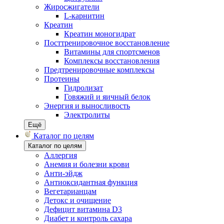
Жиросжигатели
L-карнитин
Креатин
Креатин моногидрат
Посттренировочное восстановление
Витамины для спортсменов
Комплексы восстановления
Предтренировочные комплексы
Протеины
Гидролизат
Говяжий и яичный белок
Энергия и выносливость
Электролиты
Ещё
Каталог по целям
Каталог по целям
Аллергия
Анемия и болезни крови
Анти-эйдж
Антиоксидантная функция
Вегетарианцам
Детокс и очищение
Дефицит витамина D3
Диабет и контроль сахара