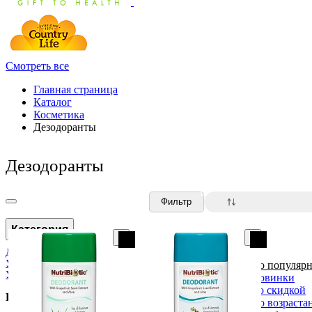
Смотреть все
Главная страница
Каталог
Косметика
Дезодоранты
Дезодоранты
0
Фильтр
Категория
Дезодоранты
Уход за лицом
По популярн
Уход за телом
Новинки
Со скидкой
Розничная цена
По возраста