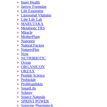
Inner Health
Jarrow Formulas
Life Extension
Liposomal Vitamins
Litte Life Lab
MARUTAKA
Metabiotic FRS
Miracle
MotherPlant
Nanopep
Natural Factors
NaturesPlus
Now
NUTRIBIOTIC
Ocean
ORGANICON
ORZAX
Peptide Science
Probiolab
Prolifeandskin
SmartLife
Solaray
Source Naturals
SPRINT POWER
Supreme Pharmatech