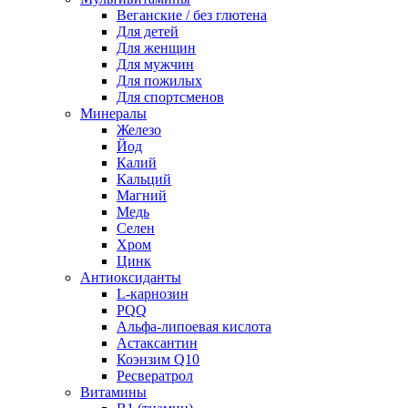
Веганские / без глютена
Для детей
Для женщин
Для мужчин
Для пожилых
Для спортсменов
Минералы
Железо
Йод
Калий
Кальций
Магний
Медь
Селен
Хром
Цинк
Антиоксиданты
L-карнозин
PQQ
Альфа-липоевая кислота
Астаксантин
Коэнзим Q10
Ресвератрол
Витамины