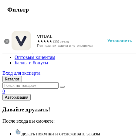
Фильтр
г. Москва
Vitual Peptide
+7 (800) 101-13-25
VITUAL
Установить
☆☆☆☆☆
★★★★★
(25) звезд
Специалистам
Пептиды, витамины и нутрицевтики
Поставщикам
Оптовым клиентам
Баллы и бонусы
Вход для эксперта
Каталог
0
Авторизация
Давайте дружить!
После входа вы сможете:
делать покупки и отслеживать заказы