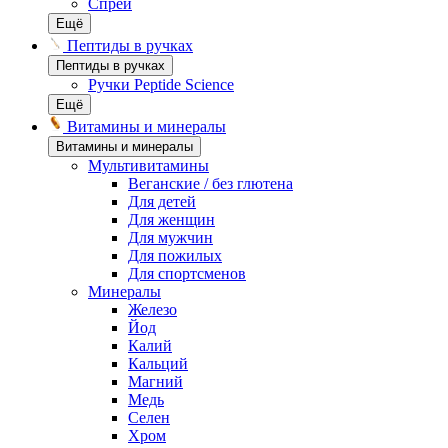
Спреи
Ещё
Пептиды в ручках
Пептиды в ручках
Ручки Peptide Science
Ещё
Витамины и минералы
Витамины и минералы
Мультивитамины
Веганские / без глютена
Для детей
Для женщин
Для мужчин
Для пожилых
Для спортсменов
Минералы
Железо
Йод
Калий
Кальций
Магний
Медь
Селен
Хром