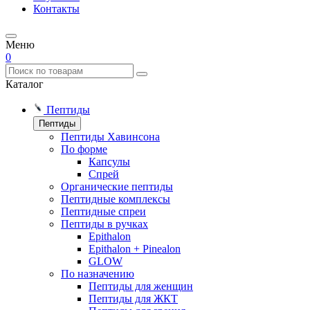
Контакты
Меню
0
Каталог
Пептиды
Пептиды
Пептиды Хавинсона
По форме
Капсулы
Спрей
Органические пептиды
Пептидные комплексы
Пептидные спреи
Пептиды в ручках
Epithalon
Epithalon + Pinealon
GLOW
По назначению
Пептиды для женщин
Пептиды для ЖКТ