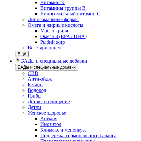
Витамин K
Витамины группы B
Липосомальный витамин C
Липосомальные формы
Омега и жирные кислоты
Масло криля
Омега-3 (EPA / DHA)
Рыбий жир
Вегетарианцам
Ещё
БАДы и специальные добавки
БАДы и специальные добавки
CBD
Анти-эйдж
Бетаин
Водород
Грибы
Детокс и очищение
Детям
Женское здоровье
Анемия
Инозитол
Климакс и менопауза
Поддержка гормонального баланса