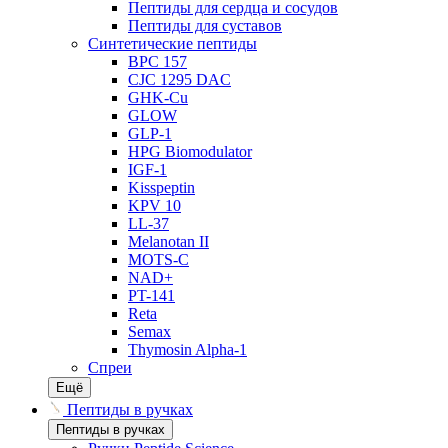
Пептиды для сердца и сосудов
Пептиды для суставов
Синтетические пептиды
BPC 157
CJC 1295 DAC
GHK-Cu
GLOW
GLP-1
HPG Biomodulator
IGF-1
Kisspeptin
KPV 10
LL-37
Melanotan II
MOTS-C
NAD+
PT-141
Reta
Semax
Thymosin Alpha-1
Спреи
Ещё
Пептиды в ручках
Пептиды в ручках