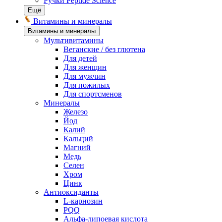
Ручки Peptide Science
Ещё
Витамины и минералы
Витамины и минералы
Мультивитамины
Веганские / без глютена
Для детей
Для женщин
Для мужчин
Для пожилых
Для спортсменов
Минералы
Железо
Йод
Калий
Кальций
Магний
Медь
Селен
Хром
Цинк
Антиоксиданты
L-карнозин
PQQ
Альфа-липоевая кислота