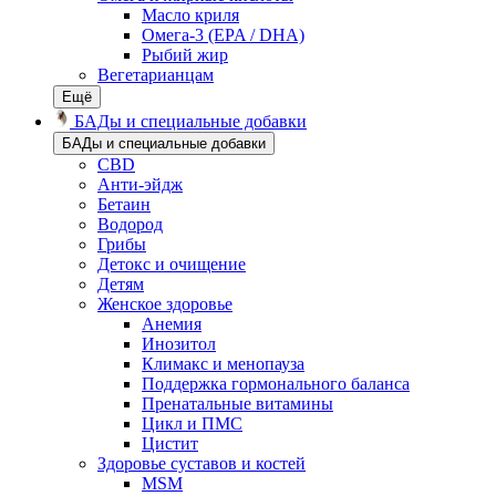
Масло криля
Омега-3 (EPA / DHA)
Рыбий жир
Вегетарианцам
Ещё
БАДы и специальные добавки
БАДы и специальные добавки
CBD
Анти-эйдж
Бетаин
Водород
Грибы
Детокс и очищение
Детям
Женское здоровье
Анемия
Инозитол
Климакс и менопауза
Поддержка гормонального баланса
Пренатальные витамины
Цикл и ПМС
Цистит
Здоровье суставов и костей
MSM