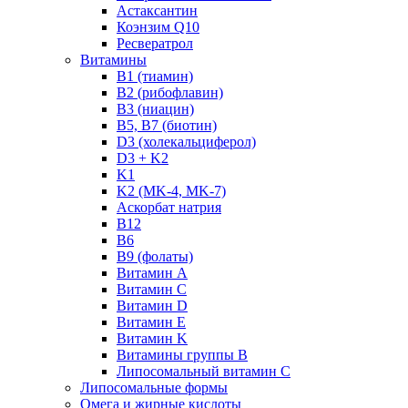
Астаксантин
Коэнзим Q10
Ресвератрол
Витамины
B1 (тиамин)
B2 (рибофлавин)
B3 (ниацин)
B5, B7 (биотин)
D3 (холекальциферол)
D3 + K2
K1
K2 (MK-4, MK-7)
Аскорбат натрия
В12
В6
В9 (фолаты)
Витамин A
Витамин C
Витамин D
Витамин E
Витамин K
Витамины группы B
Липосомальный витамин C
Липосомальные формы
Омега и жирные кислоты