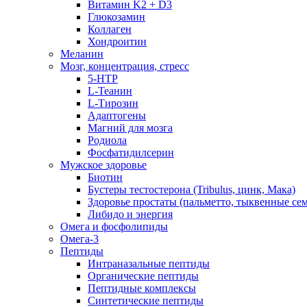
Витамин K2 + D3
Глюкозамин
Коллаген
Хондроитин
Меланин
Мозг, концентрация, стресс
5-HTP
L-Теанин
L-Тирозин
Адаптогены
Магний для мозга
Родиола
Фосфатидилсерин
Мужское здоровье
Биотин
Бустеры тестостерона (Tribulus, цинк, Мака)
Здоровье простаты (пальметто, тыквенные се
Либидо и энергия
Омега и фосфолипиды
Омега-3
Пептиды
Интраназальные пептиды
Органические пептиды
Пептидные комплексы
Синтетические пептиды