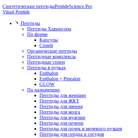
Синтетические пептиды
PeptideScience.Pro
Vitual Peptide
Пептиды
Пептиды Хавинсона
По форме
Капсулы
Спрей
Органические пептиды
Пептидные комплексы
Пептидные спреи
Пептиды в ручках
Epithalon
Epithalon + Pinealon
GLOW
По назначению
Пептиды для женщин
Пептиды для ЖКТ
Пептиды для зрения
Пептиды для мозга
Пептиды для мужчин
Пептиды для печени
Пептиды для почек и мочевого пузыря
Пептиды для сердца и сосудов