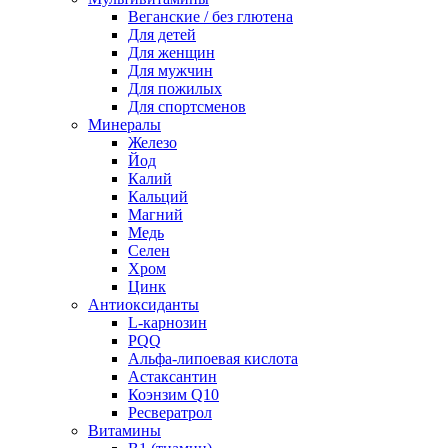
Веганские / без глютена
Для детей
Для женщин
Для мужчин
Для пожилых
Для спортсменов
Минералы
Железо
Йод
Калий
Кальций
Магний
Медь
Селен
Хром
Цинк
Антиоксиданты
L-карнозин
PQQ
Альфа-липоевая кислота
Астаксантин
Коэнзим Q10
Ресвератрол
Витамины