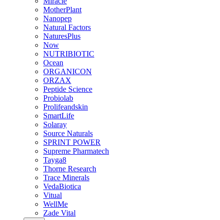
Miracle
MotherPlant
Nanopep
Natural Factors
NaturesPlus
Now
NUTRIBIOTIC
Ocean
ORGANICON
ORZAX
Peptide Science
Probiolab
Prolifeandskin
SmartLife
Solaray
Source Naturals
SPRINT POWER
Supreme Pharmatech
Tayga8
Thorne Research
Trace Minerals
VedaBiotica
Vitual
WellMe
Zade Vital