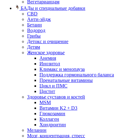
Вегетарианцам
БАДы и специальные добавки
CBD
Анти-эйдж
Бетаин
Водород
Грибы
Детокс и очищение
Детям
Женское здоровье
Анемия
Инозитол
Климакс и менопауза
Поддержка гормонального баланса
Пренатальные витамины
Цикл и ПМС
Цистит
Здоровье суставов и костей
MSM
Витамин K2 + D3
Глюкозамин
Коллаген
Хондроитин
Меланин
Мозг, концентрация, стресс