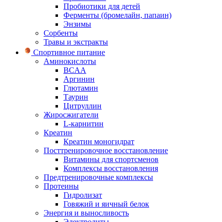
Пробиотики для детей
Ферменты (бромелайн, папаин)
Энзимы
Сорбенты
Травы и экстракты
Спортивное питание
Аминокислоты
BCAA
Аргинин
Глютамин
Таурин
Цитруллин
Жиросжигатели
L-карнитин
Креатин
Креатин моногидрат
Посттренировочное восстановление
Витамины для спортсменов
Комплексы восстановления
Предтренировочные комплексы
Протеины
Гидролизат
Говяжий и яичный белок
Энергия и выносливость
Электролиты