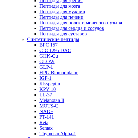
Пептиды для зрения
Пептиды для мозга
Пептиды для мужчин
Пептиды для печени
Пептиды для почек и мочевого пузыря
Пептиды для сердца и сосудов
Пептиды для суставов
Синтетические пептиды
BPC 157
CJC 1295 DAC
GHK-Cu
GLOW
GLP-1
HPG Biomodulator
IGF-1
Kisspeptin
KPV 10
LL-37
Melanotan II
MOTS-C
NAD+
PT-141
Reta
Semax
Thymosin Alpha-1