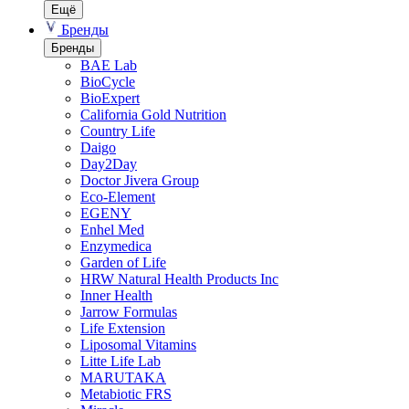
Ещё
Бренды
Бренды
BAE Lab
BioCycle
BioExpert
California Gold Nutrition
Country Life
Daigo
Day2Day
Doctor Jivera Group
Eco-Element
EGENY
Enhel Med
Enzymedica
Garden of Life
HRW Natural Health Products Inc
Inner Health
Jarrow Formulas
Life Extension
Liposomal Vitamins
Litte Life Lab
MARUTAKA
Metabiotic FRS