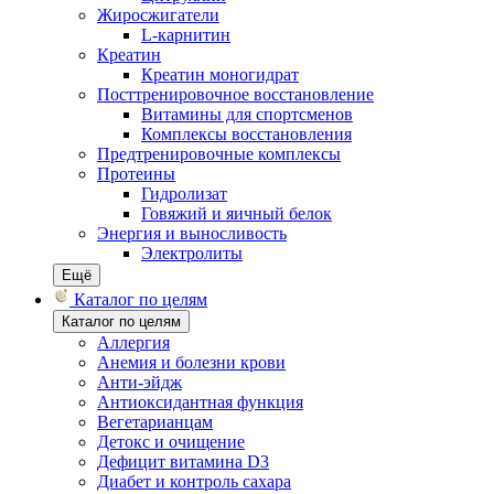
Жиросжигатели
L-карнитин
Креатин
Креатин моногидрат
Посттренировочное восстановление
Витамины для спортсменов
Комплексы восстановления
Предтренировочные комплексы
Протеины
Гидролизат
Говяжий и яичный белок
Энергия и выносливость
Электролиты
Ещё
Каталог по целям
Каталог по целям
Аллергия
Анемия и болезни крови
Анти-эйдж
Антиоксидантная функция
Вегетарианцам
Детокс и очищение
Дефицит витамина D3
Диабет и контроль сахара