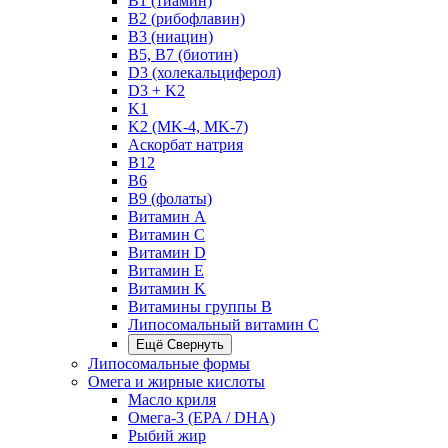
B1 (тиамин)
B2 (рибофлавин)
B3 (ниацин)
B5, B7 (биотин)
D3 (холекальциферол)
D3 + K2
K1
K2 (MK-4, MK-7)
Аскорбат натрия
В12
В6
В9 (фолаты)
Витамин A
Витамин C
Витамин D
Витамин E
Витамин K
Витамины группы B
Липосомальный витамин C
Ещё
Свернуть
Липосомальные формы
Омега и жирные кислоты
Масло криля
Омега-3 (EPA / DHA)
Рыбий жир