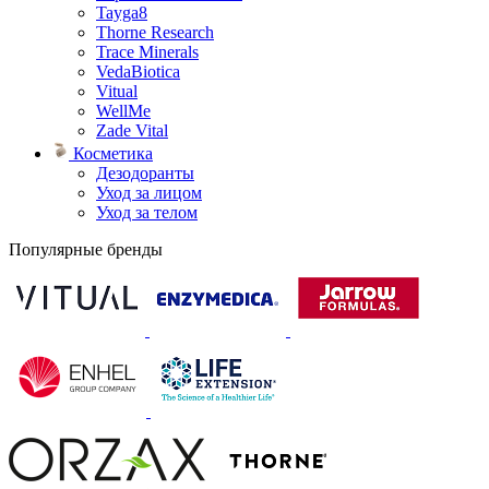
Tayga8
Thorne Research
Trace Minerals
VedaBiotica
Vitual
WellMe
Zade Vital
Косметика
Дезодоранты
Уход за лицом
Уход за телом
Популярные бренды