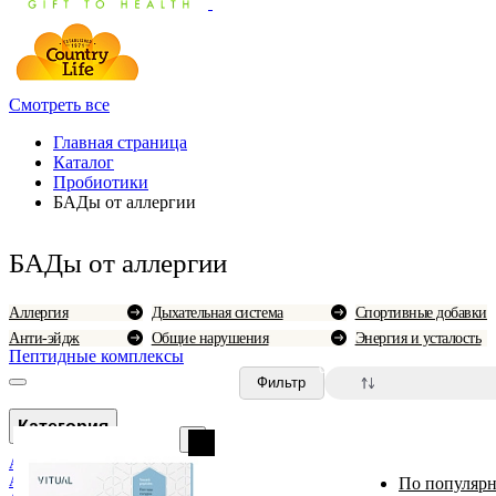
Смотреть все
Главная страница
Каталог
Пробиотики
БАДы от аллергии
БАДы от аллергии
Аллергия
Дыхательная система
Спортивные добавки
Анти-эйдж
Общие нарушения
Энергия и усталость
Пептидные комплексы
0
Фильтр
Категория
Аллергия
Анемия и болезни крови
По популярн