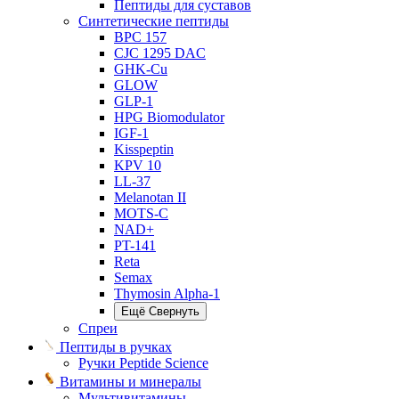
Пептиды для суставов
Синтетические пептиды
BPC 157
CJC 1295 DAC
GHK-Cu
GLOW
GLP-1
HPG Biomodulator
IGF-1
Kisspeptin
KPV 10
LL-37
Melanotan II
MOTS-C
NAD+
PT-141
Reta
Semax
Thymosin Alpha-1
Ещё
Свернуть
Спреи
Пептиды в ручках
Ручки Peptide Science
Витамины и минералы
Мультивитамины