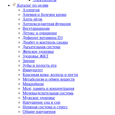
Каталог по целям
Аллергия
Анемия и болезни крови
Анти-эйдж
Антиоксидантная функция
Вегетарианцам
Детокс и очищение
Дефицит витамина D3
Диабет и контроль сахара
Дыхательная система
Женское здоровье
Здоровье ЖКТ
Зрение
Зубы и полость рта
Иммунитет
Красивая кожа, волосы и ногти
Метаболизм и обмен веществ
Микробиом
Мозг, память и концентрация
Мочевыделительная система
Мужское здоровье
Нарушение сна и сон
Нервная система и стресс
Общие нарушения