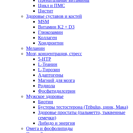
Пренатальные витамины
Цикл и ПМС
Цистит
Здоровье суставов и костей
MSM
Витамин K2 + D3
Глюкозамин
Коллаген
Хондроитин
Меланин
Мозг, концентрация, стресс
5-HTP
L-Теанин
L-Тирозин
Адаптогены
Магний для мозга
Родиола
Фосфатидилсерин
Мужское здоровье
Биотин
Бустеры тестостерона (Tribulus, цинк, Мака)
Здоровье простаты (пальметто, тыквенные
семечки)
Либидо и энергия
Омега и фосфолипиды