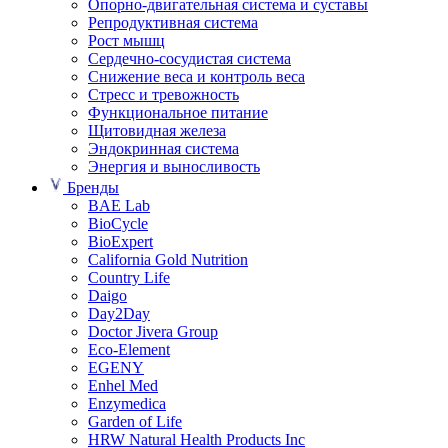
Опорно-двигательная система и суставы
Репродуктивная система
Рост мышц
Сердечно-сосудистая система
Снижение веса и контроль веса
Стресс и тревожность
Функциональное питание
Щитовидная железа
Эндокринная система
Энергия и выносливость
Бренды
BAE Lab
BioCycle
BioExpert
California Gold Nutrition
Country Life
Daigo
Day2Day
Doctor Jivera Group
Eco-Element
EGENY
Enhel Med
Enzymedica
Garden of Life
HRW Natural Health Products Inc