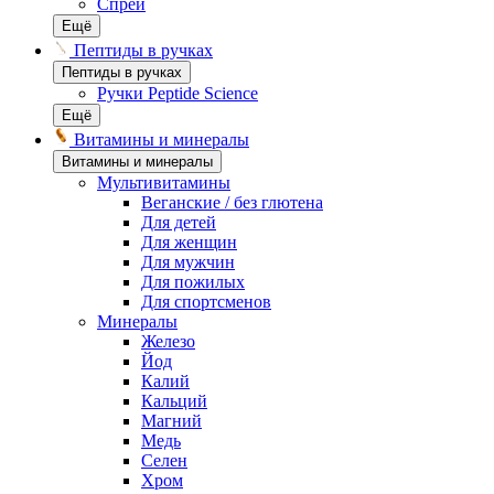
Спреи
Ещё
Пептиды в ручках
Пептиды в ручках
Ручки Peptide Science
Ещё
Витамины и минералы
Витамины и минералы
Мультивитамины
Веганские / без глютена
Для детей
Для женщин
Для мужчин
Для пожилых
Для спортсменов
Минералы
Железо
Йод
Калий
Кальций
Магний
Медь
Селен
Хром