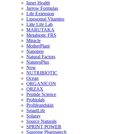
Inner Health
Jarrow Formulas
Life Extension
Liposomal Vitamins
Litte Life Lab
MARUTAKA
Metabiotic FRS
Miracle
MotherPlant
Nanopep
Natural Factors
NaturesPlus
Now
NUTRIBIOTIC
Ocean
ORGANICON
ORZAX
Peptide Science
Probiolab
Prolifeandskin
SmartLife
Solaray
Source Naturals
SPRINT POWER
Supreme Pharmatech