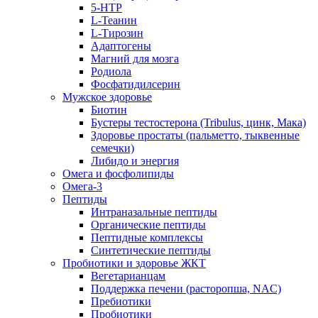
5-HTP
L-Теанин
L-Тирозин
Адаптогены
Магний для мозга
Родиола
Фосфатидилсерин
Мужское здоровье
Биотин
Бустеры тестостерона (Tribulus, цинк, Мака)
Здоровье простаты (пальметто, тыквенные
семечки)
Либидо и энергия
Омега и фосфолипиды
Омега-3
Пептиды
Интраназальные пептиды
Органические пептиды
Пептидные комплексы
Синтетические пептиды
Пробиотики и здоровье ЖКТ
Вегетарианцам
Поддержка печени (расторопша, NAC)
Пребиотики
Пробиотики