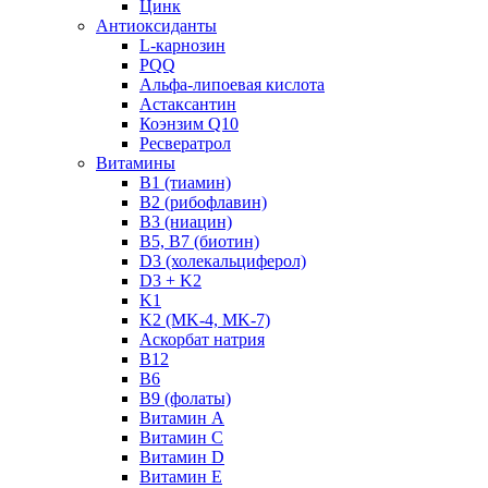
Цинк
Антиоксиданты
L-карнозин
PQQ
Альфа-липоевая кислота
Астаксантин
Коэнзим Q10
Ресвератрол
Витамины
B1 (тиамин)
B2 (рибофлавин)
B3 (ниацин)
B5, B7 (биотин)
D3 (холекальциферол)
D3 + K2
K1
K2 (MK-4, MK-7)
Аскорбат натрия
В12
В6
В9 (фолаты)
Витамин A
Витамин C
Витамин D
Витамин E