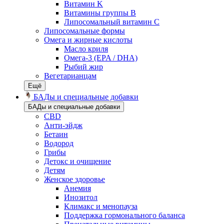
Витамин K
Витамины группы B
Липосомальный витамин C
Липосомальные формы
Омега и жирные кислоты
Масло криля
Омега-3 (EPA / DHA)
Рыбий жир
Вегетарианцам
Ещё
БАДы и специальные добавки
БАДы и специальные добавки
CBD
Анти-эйдж
Бетаин
Водород
Грибы
Детокс и очищение
Детям
Женское здоровье
Анемия
Инозитол
Климакс и менопауза
Поддержка гормонального баланса