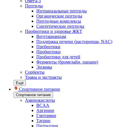
Омега-3
Пептиды
Интраназальные пептиды
Органические пептиды
Пептидные комплексы
Синтетические пептиды
Пробиотики и здоровье ЖКТ
Вегетарианцам
Поддержка печени (расторопша, NAC)
Пребиотики
Пробиотики
Пробиотики для детей
Ферменты (бромелайн, папаин)
Энзимы
Сорбенты
Травы и экстракты
Ещё
Спортивное питание
Спортивное питание
Аминокислоты
BCAA
Аргинин
Глютамин
Таурин
Цитруллин