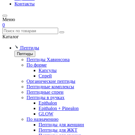
Контакты
Меню
0
Каталог
Пептиды
Пептиды
Пептиды Хавинсона
По форме
Капсулы
Спрей
Органические пептиды
Пептидные комплексы
Пептидные спреи
Пептиды в ручках
Epithalon
Epithalon + Pinealon
GLOW
По назначению
Пептиды для женщин
Пептиды для ЖКТ