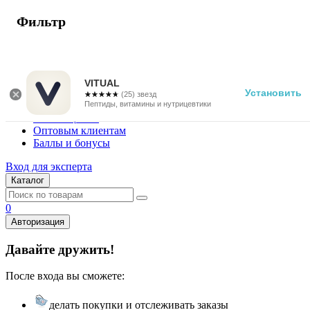
Фильтр
г. Москва
Vitual Peptide
+7 (800) 101-13-25
VITUAL
Установить
☆☆☆☆☆
★★★★★
(25) звезд
Специалистам
Пептиды, витамины и нутрицевтики
Поставщикам
Оптовым клиентам
Баллы и бонусы
Вход для эксперта
Каталог
0
Авторизация
Давайте дружить!
После входа вы сможете:
делать покупки и отслеживать заказы