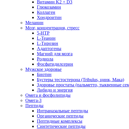
Витамин K2 + D3
Глюкозамин
Коллаген
Хондроитин
Меланин
Мозг, концентрация, стресс
5-HTP
L-Теанин
L-Тирозин
Адаптогены
Магний для мозга
Родиола
Фосфатидилсерин
Мужское здоровье
Биотин
Бустеры тестостерона (Tribulus, цинк, Мака)
Здоровье простаты (пальметто, тыквенные се
Либидо и энергия
Омега и фосфолипиды
Омега-3
Пептиды
Интраназальные пептиды
Органические пептиды
Пептидные комплексы
Синтетические пептиды