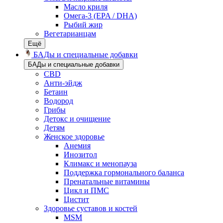
Масло криля
Омега-3 (EPA / DHA)
Рыбий жир
Вегетарианцам
Ещё
БАДы и специальные добавки
БАДы и специальные добавки
CBD
Анти-эйдж
Бетаин
Водород
Грибы
Детокс и очищение
Детям
Женское здоровье
Анемия
Инозитол
Климакс и менопауза
Поддержка гормонального баланса
Пренатальные витамины
Цикл и ПМС
Цистит
Здоровье суставов и костей
MSM