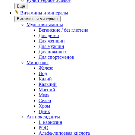
Ручки Peptide Science
Ещё
Витамины и минералы
Витамины и минералы
Мультивитамины
Веганские / без глютена
Для детей
Для женщин
Для мужчин
Для пожилых
Для спортсменов
Минералы
Железо
Йод
Калий
Кальций
Магний
Медь
Селен
Хром
Цинк
Антиоксиданты
L-карнозин
PQQ
Альфа-липоевая кислота