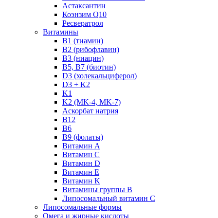
Астаксантин
Коэнзим Q10
Ресвератрол
Витамины
B1 (тиамин)
B2 (рибофлавин)
B3 (ниацин)
B5, B7 (биотин)
D3 (холекальциферол)
D3 + K2
K1
K2 (MK-4, MK-7)
Аскорбат натрия
В12
В6
В9 (фолаты)
Витамин A
Витамин C
Витамин D
Витамин E
Витамин K
Витамины группы B
Липосомальный витамин C
Липосомальные формы
Омега и жирные кислоты