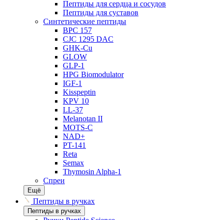
Пептиды для сердца и сосудов
Пептиды для суставов
Синтетические пептиды
BPC 157
CJC 1295 DAC
GHK-Cu
GLOW
GLP-1
HPG Biomodulator
IGF-1
Kisspeptin
KPV 10
LL-37
Melanotan II
MOTS-C
NAD+
PT-141
Reta
Semax
Thymosin Alpha-1
Спреи
Ещё
Пептиды в ручках
Пептиды в ручках