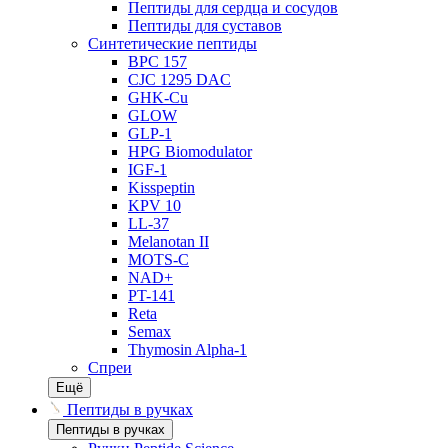
Пептиды для сердца и сосудов
Пептиды для суставов
Синтетические пептиды
BPC 157
CJC 1295 DAC
GHK-Cu
GLOW
GLP-1
HPG Biomodulator
IGF-1
Kisspeptin
KPV 10
LL-37
Melanotan II
MOTS-C
NAD+
PT-141
Reta
Semax
Thymosin Alpha-1
Спреи
Ещё
Пептиды в ручках
Пептиды в ручках