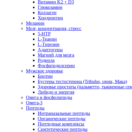
Витамин K2 + D3
Глюкозамин
Коллаген
Хондроитин
Меланин
Мозг, концентрация, стресс
5-HTP
L-Теанин
L-Тирозин
Адаптогены
Магний для мозга
Родиола
Фосфатидилсерин
Мужское здоровье
Биотин
Бустеры тестостерона (Tribulus, цинк, Мака)
Здоровье простаты (пальметто, тыквенные се
Либидо и энергия
Омега и фосфолипиды
Омега-3
Пептиды
Интраназальные пептиды
Органические пептиды
Пептидные комплексы
Синтетические пептиды