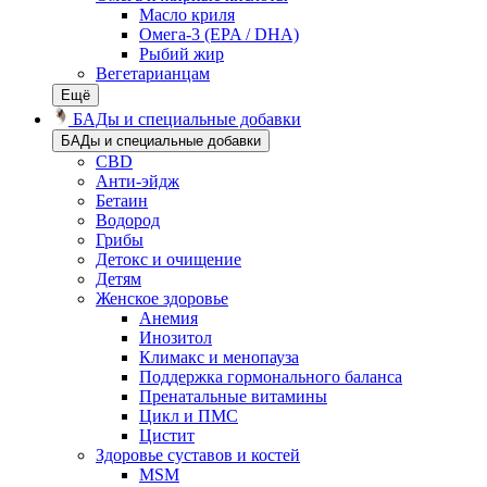
Масло криля
Омега-3 (EPA / DHA)
Рыбий жир
Вегетарианцам
Ещё
БАДы и специальные добавки
БАДы и специальные добавки
CBD
Анти-эйдж
Бетаин
Водород
Грибы
Детокс и очищение
Детям
Женское здоровье
Анемия
Инозитол
Климакс и менопауза
Поддержка гормонального баланса
Пренатальные витамины
Цикл и ПМС
Цистит
Здоровье суставов и костей
MSM