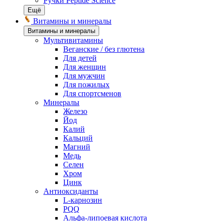
Ручки Peptide Science
Ещё
Витамины и минералы
Витамины и минералы
Мультивитамины
Веганские / без глютена
Для детей
Для женщин
Для мужчин
Для пожилых
Для спортсменов
Минералы
Железо
Йод
Калий
Кальций
Магний
Медь
Селен
Хром
Цинк
Антиоксиданты
L-карнозин
PQQ
Альфа-липоевая кислота