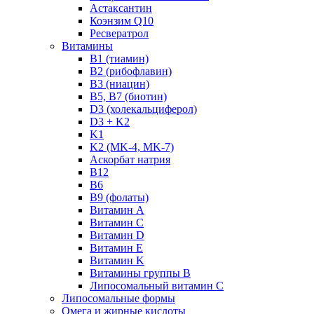
Астаксантин
Коэнзим Q10
Ресвератрол
Витамины
B1 (тиамин)
B2 (рибофлавин)
B3 (ниацин)
B5, B7 (биотин)
D3 (холекальциферол)
D3 + K2
K1
K2 (MK-4, MK-7)
Аскорбат натрия
В12
В6
В9 (фолаты)
Витамин A
Витамин C
Витамин D
Витамин E
Витамин K
Витамины группы B
Липосомальный витамин C
Липосомальные формы
Омега и жирные кислоты