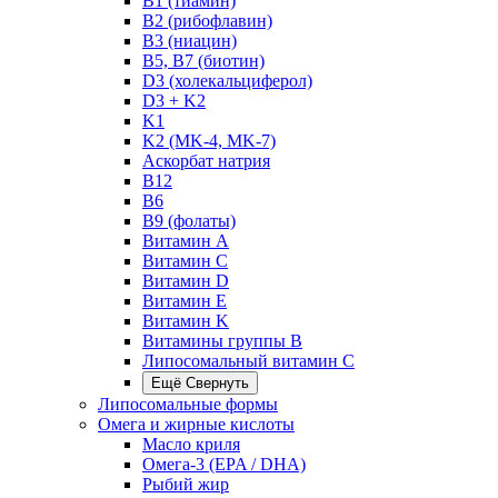
B1 (тиамин)
B2 (рибофлавин)
B3 (ниацин)
B5, B7 (биотин)
D3 (холекальциферол)
D3 + K2
K1
K2 (MK-4, MK-7)
Аскорбат натрия
В12
В6
В9 (фолаты)
Витамин A
Витамин C
Витамин D
Витамин E
Витамин K
Витамины группы B
Липосомальный витамин C
Ещё
Свернуть
Липосомальные формы
Омега и жирные кислоты
Масло криля
Омега-3 (EPA / DHA)
Рыбий жир