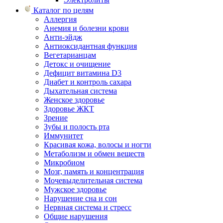
Каталог по целям
Аллергия
Анемия и болезни крови
Анти-эйдж
Антиоксидантная функция
Вегетарианцам
Детокс и очищение
Дефицит витамина D3
Диабет и контроль сахара
Дыхательная система
Женское здоровье
Здоровье ЖКТ
Зрение
Зубы и полость рта
Иммунитет
Красивая кожа, волосы и ногти
Метаболизм и обмен веществ
Микробиом
Мозг, память и концентрация
Мочевыделительная система
Мужское здоровье
Нарушение сна и сон
Нервная система и стресс
Общие нарушения