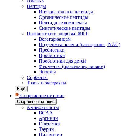
Омега-3
Пептиды
Интраназальные пептиды
Органические пептиды
Пептидные комплексы
Синтетические пептиды
Пробиотики и здоровье ЖКТ
Вегетарианцам
Поддержка печени (расторопша, NAC)
Пребиотики
Пробиотики
Пробиотики для детей
Ферменты (бромелайн, папаин)
Энзимы
Сорбенты
Травы и экстракты
Ещё
Спортивное питание
Спортивное питание
Аминокислоты
BCAA
Аргинин
Глютамин
Таурин
Цитруллин