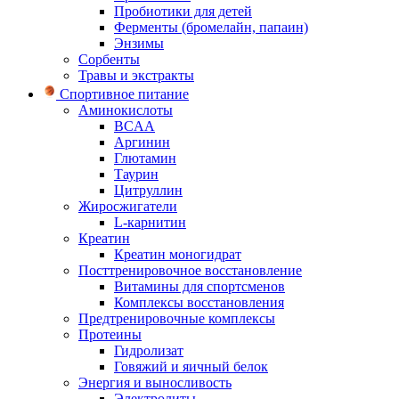
Пробиотики для детей
Ферменты (бромелайн, папаин)
Энзимы
Сорбенты
Травы и экстракты
Спортивное питание
Аминокислоты
BCAA
Аргинин
Глютамин
Таурин
Цитруллин
Жиросжигатели
L-карнитин
Креатин
Креатин моногидрат
Посттренировочное восстановление
Витамины для спортсменов
Комплексы восстановления
Предтренировочные комплексы
Протеины
Гидролизат
Говяжий и яичный белок
Энергия и выносливость
Электролиты