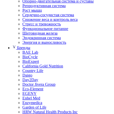
Опорно-двигательная система и суставы
Репродуктивная система
Рост мышц
Сердечно-сосудистая система
Снижение веса и контроль веса
Стресс и тревожность
Функциональное питание
Щитовидная железа
Эндокринная система
Энергия и выносливость
Бренды
BAE Lab
BioCycle
BioExpert
California Gold Nutrition
Country Life
Daigo
Day2Day
Doctor Jivera Group
Eco-Element
EGENY
Enhel Med
Enzymedica
Garden of Life
HRW Natural Health Products Inc