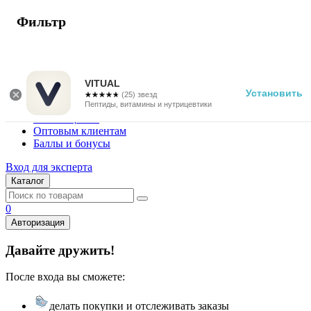
Фильтр
г. Москва
Vitual Peptide
+7 (800) 101-13-25
VITUAL
Установить
☆☆☆☆☆
★★★★★
(25) звезд
Специалистам
Пептиды, витамины и нутрицевтики
Поставщикам
Оптовым клиентам
Баллы и бонусы
Вход для эксперта
Каталог
0
Авторизация
Давайте дружить!
После входа вы сможете:
делать покупки и отслеживать заказы