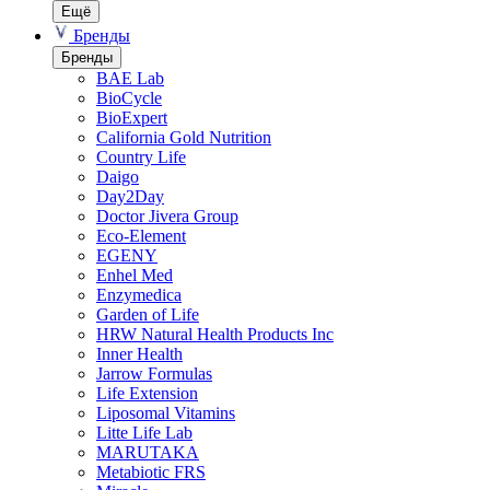
Ещё
Бренды
Бренды
BAE Lab
BioCycle
BioExpert
California Gold Nutrition
Country Life
Daigo
Day2Day
Doctor Jivera Group
Eco-Element
EGENY
Enhel Med
Enzymedica
Garden of Life
HRW Natural Health Products Inc
Inner Health
Jarrow Formulas
Life Extension
Liposomal Vitamins
Litte Life Lab
MARUTAKA
Metabiotic FRS