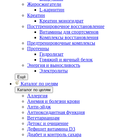
Жиросжигатели
L-карнитин
Креатин
Креатин моногидрат
Посттренировочное восстановление
Витамины для спортсменов
Комплексы восстановления
Предтренировочные комплексы
Протеины
Гидролизат
Говяжий и яичный белок
Энергия и выносливость
Электролиты
Ещё
Каталог по целям
Каталог по целям
Аллергия
Анемия и болезни крови
Анти-эйдж
Антиоксидантная функция
Вегетарианцам
Детокс и очищение
Дефицит витамина D3
Диабет и контроль сахара