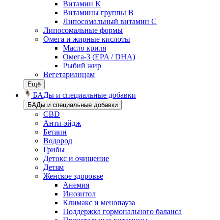
Витамин K
Витамины группы B
Липосомальный витамин C
Липосомальные формы
Омега и жирные кислоты
Масло криля
Омега-3 (EPA / DHA)
Рыбий жир
Вегетарианцам
Ещё
БАДы и специальные добавки
БАДы и специальные добавки
CBD
Анти-эйдж
Бетаин
Водород
Грибы
Детокс и очищение
Детям
Женское здоровье
Анемия
Инозитол
Климакс и менопауза
Поддержка гормонального баланса