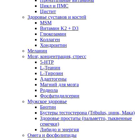
Пренатальные витамины
Цикл и ПМС
Цистит
Здоровье суставов и костей
MSM
Витамин K2 + D3
Глюкозамин
Коллаген
Хондроитин
Меланин
Мозг, концентрация, стресс
5-HTP
L-Теанин
L-Тирозин
Адаптогены
Магний для мозга
Родиола
Фосфатидилсерин
Мужское здоровье
Биотин
Бустеры тестостерона (Tribulus, цинк, Мака)
Здоровье простаты (пальметто, тыквенные
семечки)
Либидо и энергия
Омега и фосфолипиды