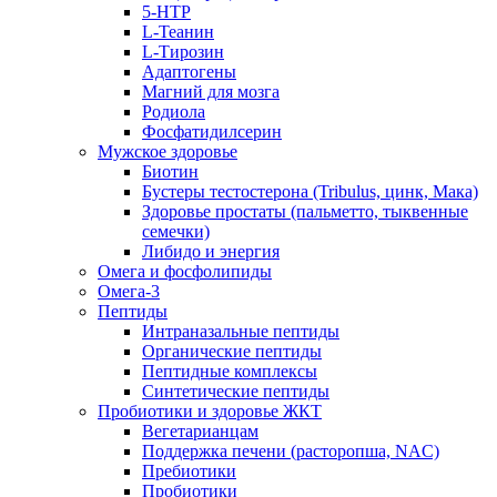
5-HTP
L-Теанин
L-Тирозин
Адаптогены
Магний для мозга
Родиола
Фосфатидилсерин
Мужское здоровье
Биотин
Бустеры тестостерона (Tribulus, цинк, Мака)
Здоровье простаты (пальметто, тыквенные
семечки)
Либидо и энергия
Омега и фосфолипиды
Омега-3
Пептиды
Интраназальные пептиды
Органические пептиды
Пептидные комплексы
Синтетические пептиды
Пробиотики и здоровье ЖКТ
Вегетарианцам
Поддержка печени (расторопша, NAC)
Пребиотики
Пробиотики