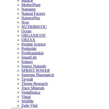
Miracle
MotherPlant
Nanopep
Natural Factors
NaturesPlus
Now
NUTRIBIOTIC
Ocean
ORGANICON
ORZAX
Peptide Science
Probiolab
Prolifeandskin
SmartLife
Solaray
Source Naturals
SPRINT POWER
Supreme Pharmatech
Tayga8
Thorne Research
Trace Minerals
VedaBiotica
Vitual
WellMe
Zade Vital