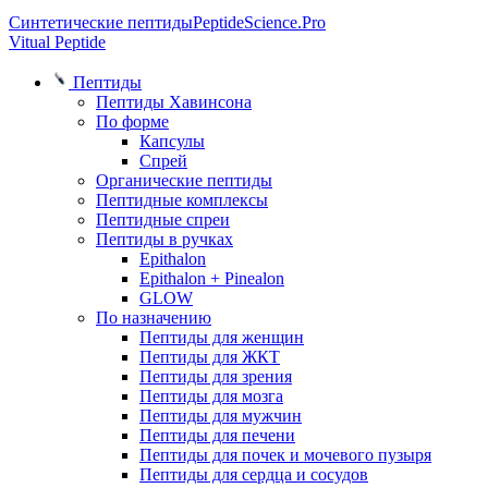
Синтетические пептиды
PeptideScience.Pro
Vitual Peptide
Пептиды
Пептиды Хавинсона
По форме
Капсулы
Спрей
Органические пептиды
Пептидные комплексы
Пептидные спреи
Пептиды в ручках
Epithalon
Epithalon + Pinealon
GLOW
По назначению
Пептиды для женщин
Пептиды для ЖКТ
Пептиды для зрения
Пептиды для мозга
Пептиды для мужчин
Пептиды для печени
Пептиды для почек и мочевого пузыря
Пептиды для сердца и сосудов