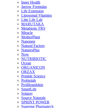
Inner Health
Jarrow Formulas
Life Extension
Liposomal Vitamins
Litte Life Lab
MARUTAKA
Metabiotic FRS
Miracle
MotherPlant
Nanopep
Natural Factors
NaturesPlus
Now
NUTRIBIOTIC
Ocean
ORGANICON
ORZAX
Peptide Science
Probiolab
Prolifeandskin
SmartLife
Solaray
Source Naturals
SPRINT POWER
Supreme Pharmatech