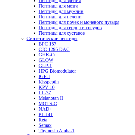
Пептиды для зрения
Пептиды для мозга
Пептиды для мужчин
Пептиды для печени
Пептиды для почек и мочевого пузыря
Пептиды для сердца и сосудов
Пептиды для суставов
Синтетические пептиды
BPC 157
CJC 1295 DAC
GHK-Cu
GLOW
GLP-1
HPG Biomodulator
IGF-1
Kisspeptin
KPV 10
LL-37
Melanotan II
MOTS-C
NAD+
PT-141
Reta
Semax
Thymosin Alpha-1