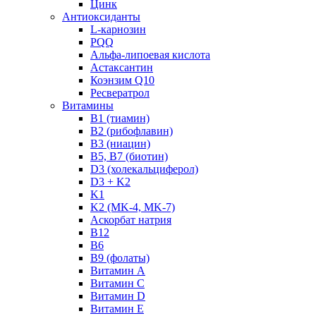
Цинк
Антиоксиданты
L-карнозин
PQQ
Альфа-липоевая кислота
Астаксантин
Коэнзим Q10
Ресвератрол
Витамины
B1 (тиамин)
B2 (рибофлавин)
B3 (ниацин)
B5, B7 (биотин)
D3 (холекальциферол)
D3 + K2
K1
K2 (MK-4, MK-7)
Аскорбат натрия
В12
В6
В9 (фолаты)
Витамин A
Витамин C
Витамин D
Витамин E