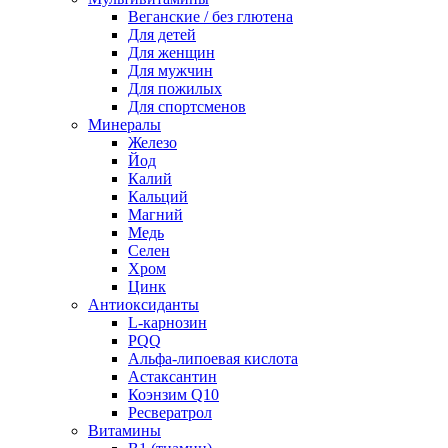
Веганские / без глютена
Для детей
Для женщин
Для мужчин
Для пожилых
Для спортсменов
Минералы
Железо
Йод
Калий
Кальций
Магний
Медь
Селен
Хром
Цинк
Антиоксиданты
L-карнозин
PQQ
Альфа-липоевая кислота
Астаксантин
Коэнзим Q10
Ресвератрол
Витамины