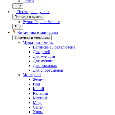
Спреи
Ещё
Пептиды в ручках
Пептиды в ручках
Ручки Peptide Science
Ещё
Витамины и минералы
Витамины и минералы
Мультивитамины
Веганские / без глютена
Для детей
Для женщин
Для мужчин
Для пожилых
Для спортсменов
Минералы
Железо
Йод
Калий
Кальций
Магний
Медь
Селен
Хром