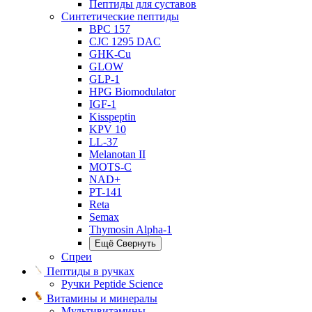
Пептиды для суставов
Синтетические пептиды
BPC 157
CJC 1295 DAC
GHK-Cu
GLOW
GLP-1
HPG Biomodulator
IGF-1
Kisspeptin
KPV 10
LL-37
Melanotan II
MOTS-C
NAD+
PT-141
Reta
Semax
Thymosin Alpha-1
Ещё
Свернуть
Спреи
Пептиды в ручках
Ручки Peptide Science
Витамины и минералы
Мультивитамины