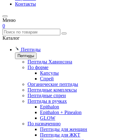
Контакты
Меню
0
Каталог
Пептиды
Пептиды
Пептиды Хавинсона
По форме
Капсулы
Спрей
Органические пептиды
Пептидные комплексы
Пептидные спреи
Пептиды в ручках
Epithalon
Epithalon + Pinealon
GLOW
По назначению
Пептиды для женщин
Пептиды для ЖКТ