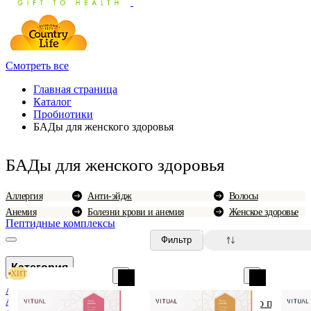
Смотреть все
Главная страница
Каталог
Пробиотики
БАДы для женского здоровья
БАДы для женского здоровья
Аллергия
Анти-эйдж
Волосы
Анемия
Болезни крови и анемия
Женское здоровье
Пептидные комплексы
0
Фильтр
Категория
ХИТ
Аллергия
Анемия и болезни крови
По популярн