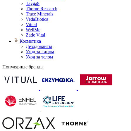
Tayga8
Thorne Research
Trace Minerals
VedaBiotica
Vitual
WellMe
Zade Vital
Косметика
Дезодоранты
Уход за лицом
Уход за телом
Популярные бренды