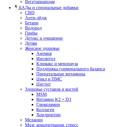
Вегетарианцам
БАДы и специальные добавки
CBD
Анти-эйдж
Бетаин
Водород
Грибы
Детокс и очищение
Детям
Женское здоровье
Анемия
Инозитол
Климакс и менопауза
Поддержка гормонального баланса
Пренатальные витамины
Цикл и ПМС
Цистит
Здоровье суставов и костей
MSM
Витамин K2 + D3
Глюкозамин
Коллаген
Хондроитин
Меланин
Мозг, концентрация, стресс