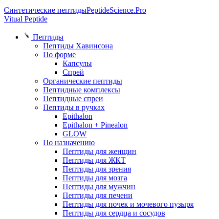
Синтетические пептиды
PeptideScience.Pro
Vitual Peptide
Пептиды
Пептиды Хавинсона
По форме
Капсулы
Спрей
Органические пептиды
Пептидные комплексы
Пептидные спреи
Пептиды в ручках
Epithalon
Epithalon + Pinealon
GLOW
По назначению
Пептиды для женщин
Пептиды для ЖКТ
Пептиды для зрения
Пептиды для мозга
Пептиды для мужчин
Пептиды для печени
Пептиды для почек и мочевого пузыря
Пептиды для сердца и сосудов