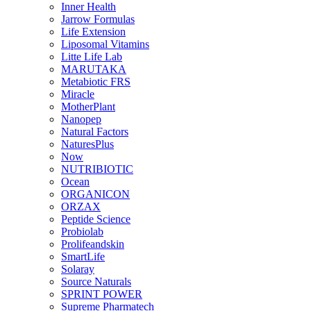
Inner Health
Jarrow Formulas
Life Extension
Liposomal Vitamins
Litte Life Lab
MARUTAKA
Metabiotic FRS
Miracle
MotherPlant
Nanopep
Natural Factors
NaturesPlus
Now
NUTRIBIOTIC
Ocean
ORGANICON
ORZAX
Peptide Science
Probiolab
Prolifeandskin
SmartLife
Solaray
Source Naturals
SPRINT POWER
Supreme Pharmatech