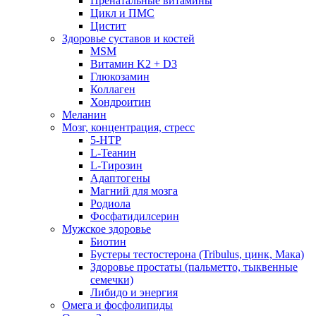
Пренатальные витамины
Цикл и ПМС
Цистит
Здоровье суставов и костей
MSM
Витамин K2 + D3
Глюкозамин
Коллаген
Хондроитин
Меланин
Мозг, концентрация, стресс
5-HTP
L-Теанин
L-Тирозин
Адаптогены
Магний для мозга
Родиола
Фосфатидилсерин
Мужское здоровье
Биотин
Бустеры тестостерона (Tribulus, цинк, Мака)
Здоровье простаты (пальметто, тыквенные
семечки)
Либидо и энергия
Омега и фосфолипиды