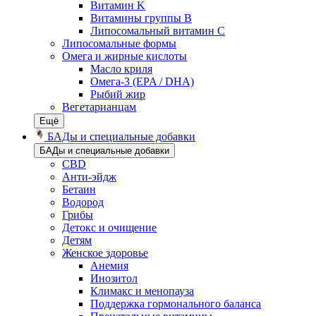
Витамин K
Витамины группы B
Липосомальный витамин C
Липосомальные формы
Омега и жирные кислоты
Масло криля
Омега-3 (EPA / DHA)
Рыбий жир
Вегетарианцам
Ещё
БАДы и специальные добавки
БАДы и специальные добавки
CBD
Анти-эйдж
Бетаин
Водород
Грибы
Детокс и очищение
Детям
Женское здоровье
Анемия
Инозитол
Климакс и менопауза
Поддержка гормонального баланса