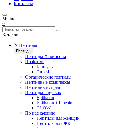
Контакты
Меню
0
Каталог
Пептиды
Пептиды
Пептиды Хавинсона
По форме
Капсулы
Спрей
Органические пептиды
Пептидные комплексы
Пептидные спреи
Пептиды в ручках
Epithalon
Epithalon + Pinealon
GLOW
По назначению
Пептиды для женщин
Пептиды для ЖКТ