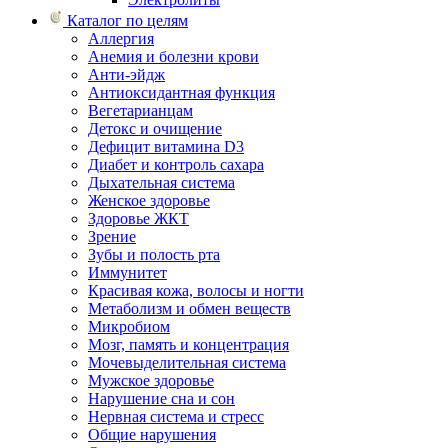
Каталог по целям
Аллергия
Анемия и болезни крови
Анти-эйдж
Антиоксидантная функция
Вегетарианцам
Детокс и очищение
Дефицит витамина D3
Диабет и контроль сахара
Дыхательная система
Женское здоровье
Здоровье ЖКТ
Зрение
Зубы и полость рта
Иммунитет
Красивая кожа, волосы и ногти
Метаболизм и обмен веществ
Микробиом
Мозг, память и концентрация
Мочевыделительная система
Мужское здоровье
Нарушение сна и сон
Нервная система и стресс
Общие нарушения