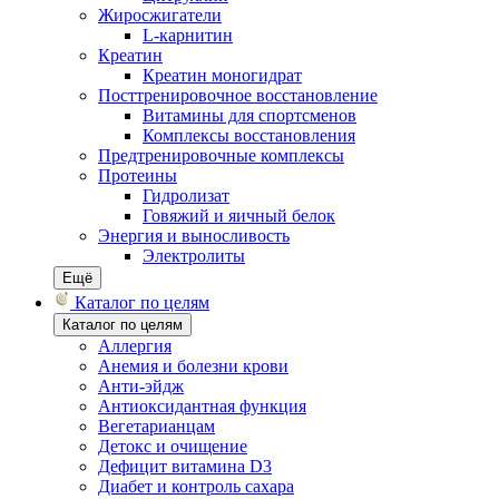
Жиросжигатели
L-карнитин
Креатин
Креатин моногидрат
Посттренировочное восстановление
Витамины для спортсменов
Комплексы восстановления
Предтренировочные комплексы
Протеины
Гидролизат
Говяжий и яичный белок
Энергия и выносливость
Электролиты
Ещё
Каталог по целям
Каталог по целям
Аллергия
Анемия и болезни крови
Анти-эйдж
Антиоксидантная функция
Вегетарианцам
Детокс и очищение
Дефицит витамина D3
Диабет и контроль сахара