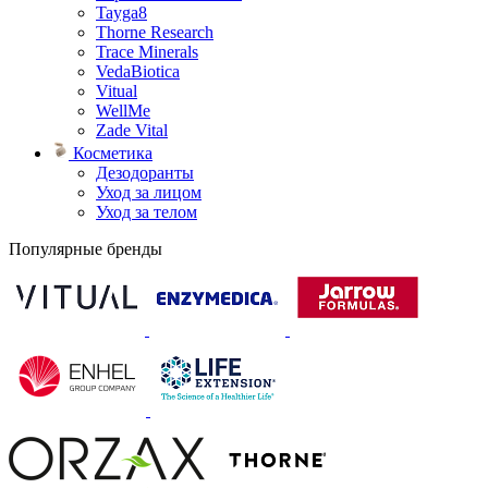
Tayga8
Thorne Research
Trace Minerals
VedaBiotica
Vitual
WellMe
Zade Vital
Косметика
Дезодоранты
Уход за лицом
Уход за телом
Популярные бренды