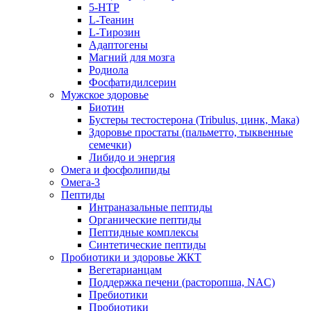
5-HTP
L-Теанин
L-Тирозин
Адаптогены
Магний для мозга
Родиола
Фосфатидилсерин
Мужское здоровье
Биотин
Бустеры тестостерона (Tribulus, цинк, Мака)
Здоровье простаты (пальметто, тыквенные
семечки)
Либидо и энергия
Омега и фосфолипиды
Омега-3
Пептиды
Интраназальные пептиды
Органические пептиды
Пептидные комплексы
Синтетические пептиды
Пробиотики и здоровье ЖКТ
Вегетарианцам
Поддержка печени (расторопша, NAC)
Пребиотики
Пробиотики