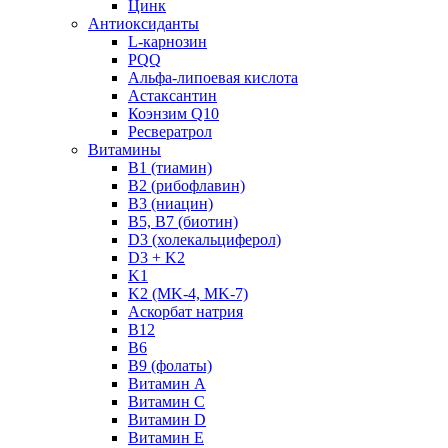
Цинк
Антиоксиданты
L-карнозин
PQQ
Альфа-липоевая кислота
Астаксантин
Коэнзим Q10
Ресвератрол
Витамины
B1 (тиамин)
B2 (рибофлавин)
B3 (ниацин)
B5, B7 (биотин)
D3 (холекальциферол)
D3 + K2
K1
K2 (MK-4, MK-7)
Аскорбат натрия
В12
В6
В9 (фолаты)
Витамин A
Витамин C
Витамин D
Витамин E