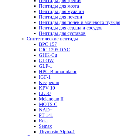
Пептиды для зрения
Пептиды для мозга
Пептиды для мужчин
Пептиды для печени
Пептиды для почек и мочевого пузыря
Пептиды для сердца и сосудов
Пептиды для суставов
Синтетические пептиды
BPC 157
CJC 1295 DAC
GHK-Cu
GLOW
GLP-1
HPG Biomodulator
IGF-1
Kisspeptin
KPV 10
LL-37
Melanotan II
MOTS-C
NAD+
PT-141
Reta
Semax
Thymosin Alpha-1