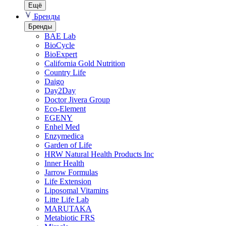
Ещё
Бренды
Бренды
BAE Lab
BioCycle
BioExpert
California Gold Nutrition
Country Life
Daigo
Day2Day
Doctor Jivera Group
Eco-Element
EGENY
Enhel Med
Enzymedica
Garden of Life
HRW Natural Health Products Inc
Inner Health
Jarrow Formulas
Life Extension
Liposomal Vitamins
Litte Life Lab
MARUTAKA
Metabiotic FRS