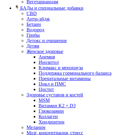
Вегетарианцам
БАДы и специальные добавки
CBD
Анти-эйдж
Бетаин
Водород
Грибы
Детокс и очищение
Детям
Женское здоровье
Анемия
Инозитол
Климакс и менопауза
Поддержка гормонального баланса
Пренатальные витамины
Цикл и ПМС
Цистит
Здоровье суставов и костей
MSM
Витамин K2 + D3
Глюкозамин
Коллаген
Хондроитин
Меланин
Мозг, концентрация, стресс