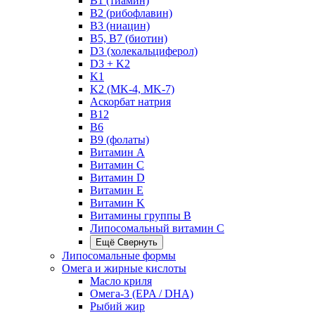
B1 (тиамин)
B2 (рибофлавин)
B3 (ниацин)
B5, B7 (биотин)
D3 (холекальциферол)
D3 + K2
K1
K2 (MK-4, MK-7)
Аскорбат натрия
В12
В6
В9 (фолаты)
Витамин A
Витамин C
Витамин D
Витамин E
Витамин K
Витамины группы B
Липосомальный витамин C
Ещё
Свернуть
Липосомальные формы
Омега и жирные кислоты
Масло криля
Омега-3 (EPA / DHA)
Рыбий жир