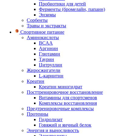
Пробиотики для детей
Ферменты (бромелайн, папаин)
Энзимы
Сорбенты
Травы и экстракты
Спортивное питание
Аминокислоты
BCAA
Аргинин
Глютамин
Таурин
Цитруллин
Жиросжигатели
L-карнитин
Креатин
Креатин моногидрат
Посттренировочное восстановление
Витамины для спортсменов
Комплексы восстановления
Предтренировочные комплексы
Протеины
Гидролизат
Говяжий и яичный белок
Энергия и выносливость
Электролиты