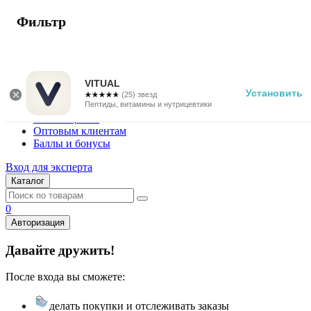
Фильтр
г. Москва
Vitual Peptide
+7 (800) 101-13-25
VITUAL
Установить
☆☆☆☆☆
★★★★★
(25) звезд
Специалистам
Пептиды, витамины и нутрицевтики
Поставщикам
Оптовым клиентам
Баллы и бонусы
Вход для эксперта
Каталог
0
Авторизация
Давайте дружить!
После входа вы сможете:
делать покупки и отслеживать заказы