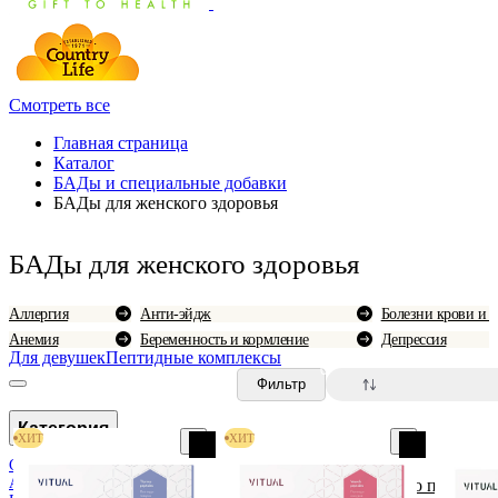
Смотреть все
Главная страница
Каталог
БАДы и специальные добавки
БАДы для женского здоровья
БАДы для женского здоровья
Аллергия
Анти-эйдж
Болезни крови и 
Анемия
Беременность и кормление
Депрессия
Для девушек
Пептидные комплексы
0
Фильтр
Категория
ХИТ
ХИТ
CBD
Анти-эйдж
По популярн