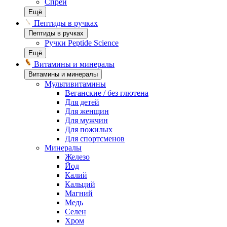
Спреи
Ещё
Пептиды в ручках
Пептиды в ручках
Ручки Peptide Science
Ещё
Витамины и минералы
Витамины и минералы
Мультивитамины
Веганские / без глютена
Для детей
Для женщин
Для мужчин
Для пожилых
Для спортсменов
Минералы
Железо
Йод
Калий
Кальций
Магний
Медь
Селен
Хром