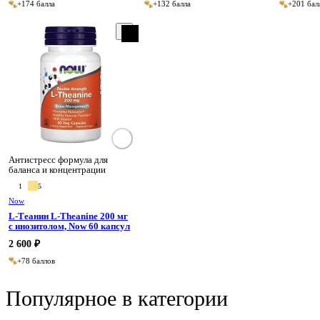
+174 балла
+132 балла
+201 бал
Антистресс формула для
баланса и концентрации
1
5
Now
L-Теанин L-Theanine 200 мг
с инозитолом, Now 60 капсул
2 600 ₽
+78 баллов
Популярное в категории