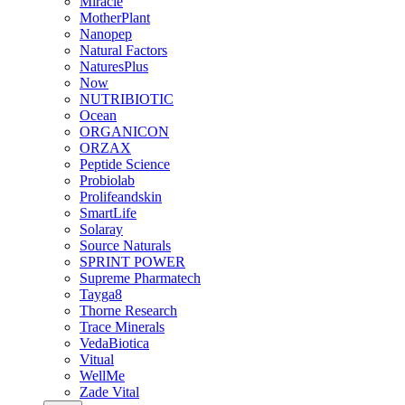
Miracle
MotherPlant
Nanopep
Natural Factors
NaturesPlus
Now
NUTRIBIOTIC
Ocean
ORGANICON
ORZAX
Peptide Science
Probiolab
Prolifeandskin
SmartLife
Solaray
Source Naturals
SPRINT POWER
Supreme Pharmatech
Tayga8
Thorne Research
Trace Minerals
VedaBiotica
Vitual
WellMe
Zade Vital