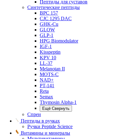
Пептиды для суставов
Синтетические пептиды
BPC 157
CJC 1295 DAC
GHK-Cu
GLOW
GLP-1
HPG Biomodulator
IGF-1
Kisspeptin
KPV 10
LL-37
Melanotan II
MOTS-C
NAD+
PT-141
Reta
Semax
Thymosin Alpha-1
Ещё
Свернуть
Спреи
Пептиды в ручках
Ручки Peptide Science
Витамины и минералы
Мультивитамины