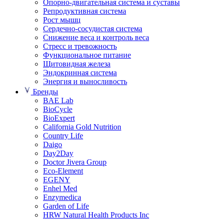
Опорно-двигательная система и суставы
Репродуктивная система
Рост мышц
Сердечно-сосудистая система
Снижение веса и контроль веса
Стресс и тревожность
Функциональное питание
Щитовидная железа
Эндокринная система
Энергия и выносливость
Бренды
BAE Lab
BioCycle
BioExpert
California Gold Nutrition
Country Life
Daigo
Day2Day
Doctor Jivera Group
Eco-Element
EGENY
Enhel Med
Enzymedica
Garden of Life
HRW Natural Health Products Inc