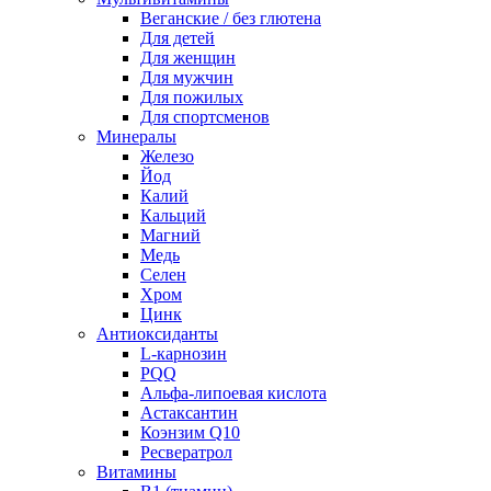
Веганские / без глютена
Для детей
Для женщин
Для мужчин
Для пожилых
Для спортсменов
Минералы
Железо
Йод
Калий
Кальций
Магний
Медь
Селен
Хром
Цинк
Антиоксиданты
L-карнозин
PQQ
Альфа-липоевая кислота
Астаксантин
Коэнзим Q10
Ресвератрол
Витамины