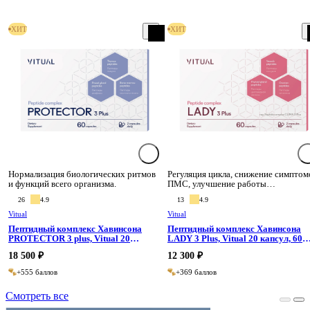
ХИТ
ХИТ
Нормализация биологических ритмов
Регуляция цикла, снижение симптом
и функций всего организма.
ПМС, улучшение работы
репродуктивной системы.
26
4.9
13
4.9
Vitual
Vitual
Пептидный комплекс Хавинсона
Пептидный комплекс Хавинсона
PROTECTOR 3 plus, Vitual 20
LADY 3 Plus, Vitual 20 капсул, 60
капсул, 60 капсул
капсул
18 500 ₽
12 300 ₽
+555 баллов
+369 баллов
Смотреть все