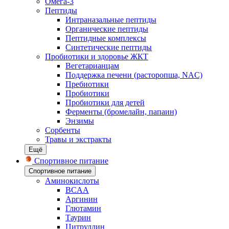
Омега-3
Пептиды
Интраназальные пептиды
Органические пептиды
Пептидные комплексы
Синтетические пептиды
Пробиотики и здоровье ЖКТ
Вегетарианцам
Поддержка печени (расторопша, NAC)
Пребиотики
Пробиотики
Пробиотики для детей
Ферменты (бромелайн, папаин)
Энзимы
Сорбенты
Травы и экстракты
Ещё
Спортивное питание
Спортивное питание
Аминокислоты
BCAA
Аргинин
Глютамин
Таурин
Цитруллин