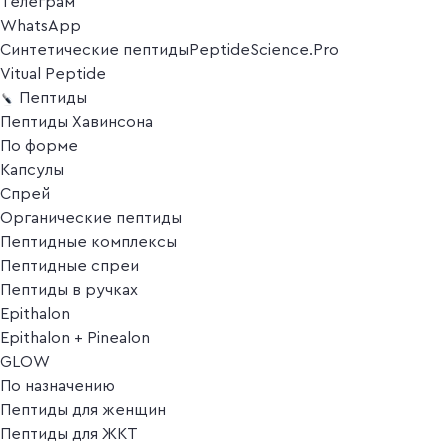
Телеграм
WhatsApp
Синтетические пептиды
PeptideScience.Pro
Vitual Peptide
Пептиды
Пептиды Хавинсона
По форме
Капсулы
Спрей
Органические пептиды
Пептидные комплексы
Пептидные спреи
Пептиды в ручках
Epithalon
Epithalon + Pinealon
GLOW
По назначению
Пептиды для женщин
Пептиды для ЖКТ