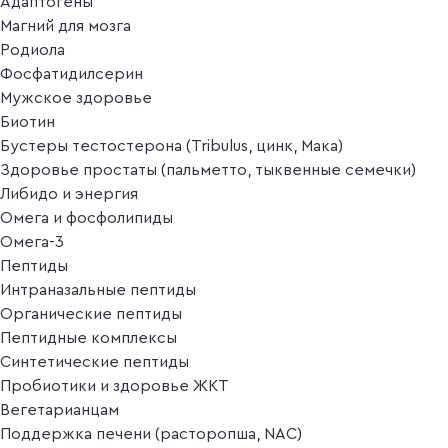
Адаптогены
Магний для мозга
Родиола
Фосфатидилсерин
Мужское здоровье
Биотин
Бустеры тестостерона (Tribulus, цинк, Мака)
Здоровье простаты (пальметто, тыквенные семечки)
Либидо и энергия
Омега и фосфолипиды
Омега-3
Пептиды
Интраназальные пептиды
Органические пептиды
Пептидные комплексы
Синтетические пептиды
Пробиотики и здоровье ЖКТ
Вегетарианцам
Поддержка печени (расторопша, NAC)