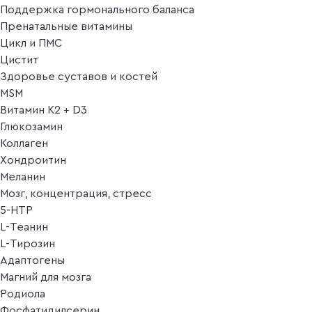
Поддержка гормонального баланса
Пренатальные витамины
Цикл и ПМС
Цистит
Здоровье суставов и костей
MSM
Витамин K2 + D3
Глюкозамин
Коллаген
Хондроитин
Меланин
Мозг, концентрация, стресс
5-HTP
L-Теанин
L-Тирозин
Адаптогены
Магний для мозга
Родиола
Фосфатидилсерин