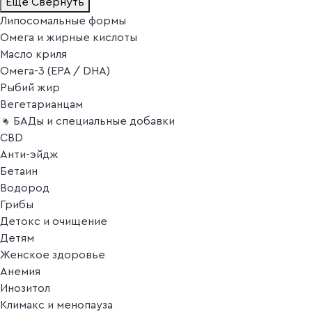
Ещё
Свернуть
Липосомальные формы
Омега и жирные кислоты
Масло криля
Омега-3 (EPA / DHA)
Рыбий жир
Вегетарианцам
БАДы и специальные добавки
CBD
Анти-эйдж
Бетаин
Водород
Грибы
Детокс и очищение
Детям
Женское здоровье
Анемия
Инозитол
Климакс и менопауза