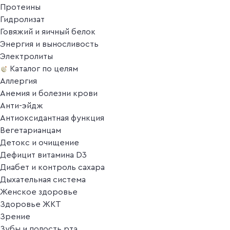
Протеины
Гидролизат
Говяжий и яичный белок
Энергия и выносливость
Электролиты
Каталог по целям
Аллергия
Анемия и болезни крови
Анти-эйдж
Антиоксидантная функция
Вегетарианцам
Детокс и очищение
Дефицит витамина D3
Диабет и контроль сахара
Дыхательная система
Женское здоровье
Здоровье ЖКТ
Зрение
Зубы и полость рта