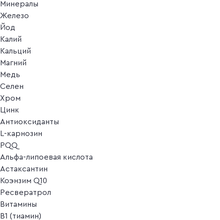
Минералы
Железо
Йод
Калий
Кальций
Магний
Медь
Селен
Хром
Цинк
Антиоксиданты
L-карнозин
PQQ
Альфа-липоевая кислота
Астаксантин
Коэнзим Q10
Ресвератрол
Витамины
B1 (тиамин)