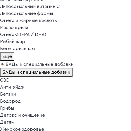
Липосомальный витамин C
Липосомальные формы
Омега и жирные кислоты
Масло криля
Омега-3 (EPA / DHA)
Рыбий жир
Вегетарианцам
Ещё
БАДы и специальные добавки
БАДы и специальные добавки
CBD
Анти-эйдж
Бетаин
Водород
Грибы
Детокс и очищение
Детям
Женское здоровье