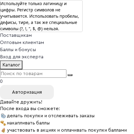
Используйте только латиницу и
цифры. Регистр символов не
г. Москва
учитывается. Использовать пробелы,
Vitual Peptide
+7 (800) 101-13-25
дефисы, тире, а так же специальные
Специалистам
символы (?, !, “, $, @) нельзя.
Поставщикам
Оптовым клиентам
Баллы и бонусы
Вход для эксперта
Каталог
0
Авторизация
Давайте дружить!
После входа вы сможете:
делать покупки и отслеживать заказы
накапливать баллы
участвовать в акциях и оплачивать покупки баллами