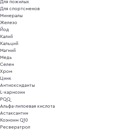
Для пожилых
Для спортсменов
Минералы
Железо
Йод
Калий
Кальций
Магний
Медь
Селен
Хром
Цинк
Антиоксиданты
L-карнозин
PQQ
Альфа-липоевая кислота
Астаксантин
Коэнзим Q10
Ресвератрол