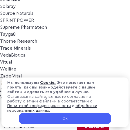
Solaray
Source Naturals
SPRINT POWER
Supreme Pharmatech
Tayga8
Thorne Research
Trace Minerals
VedaBiotica
Vitual
WellMe
Zade Vital
Косметика
Мы используем
Cоokіе.
Это помогает нам
понять, как вы взаимодействуете с нашим
Дезодоранты
сайтом и сделать его удобнее и лучше.
Уход за лицом
Оставаясь на сайте, вы даете согласие на
работу с этими файлами в соответствии с
Уход за телом
₽ 6 000
Политикой конфиденциальности
и
обработки
В корзину
Популярные бренды
персональных данных.
+ 180 ₽ витуальками
Ок