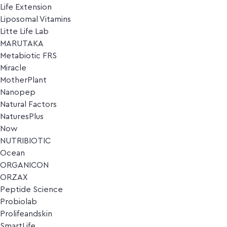
Life Extension
Liposomal Vitamins
Litte Life Lab
MARUTAKA
Metabiotic FRS
Miracle
MotherPlant
Nanopep
Natural Factors
NaturesPlus
Now
NUTRIBIOTIC
Ocean
ORGANICON
ORZAX
Peptide Science
Probiolab
Prolifeandskin
SmartLife