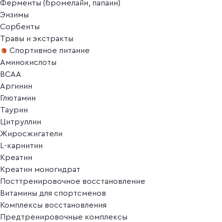
Ферменты (бромелайн, папаин)
Энзимы
Сорбенты
Травы и экстракты
Спортивное питание
Аминокислоты
BCAA
Аргинин
Глютамин
Таурин
Цитруллин
Жиросжигатели
L-карнитин
Креатин
Креатин моногидрат
Посттренировочное восстановление
Витамины для спортсменов
Комплексы восстановления
Предтренировочные комплексы