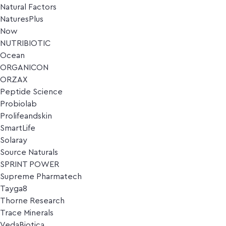
Natural Factors
NaturesPlus
Now
NUTRIBIOTIC
Ocean
ORGANICON
ORZAX
Peptide Science
Probiolab
Prolifeandskin
SmartLife
Solaray
Source Naturals
SPRINT POWER
Supreme Pharmatech
Tayga8
Thorne Research
Trace Minerals
VedaBiotica