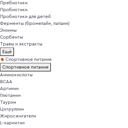
Пребиотики
Пробиотики
Пробиотики для детей
Ферменты (бромелайн, папаин)
Энзимы
Сорбенты
Травы и экстракты
Ещё
Спортивное питание
Спортивное питание
Аминокислоты
BCAA
Аргинин
Глютамин
Таурин
Цитруллин
Жиросжигатели
L-карнитин