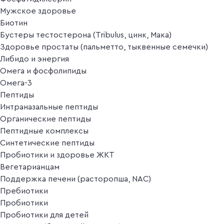
Мужское здоровье
Биотин
Бустеры тестостерона (Tribulus, цинк, Мака)
Здоровье простаты (пальметто, тыквенные семечки)
Либидо и энергия
Омега и фосфолипиды
Омега-3
Пептиды
Интраназальные пептиды
Органические пептиды
Пептидные комплексы
Синтетические пептиды
Пробиотики и здоровье ЖКТ
Вегетарианцам
Поддержка печени (расторопша, NAC)
Пребиотики
Пробиотики
Пробиотики для детей