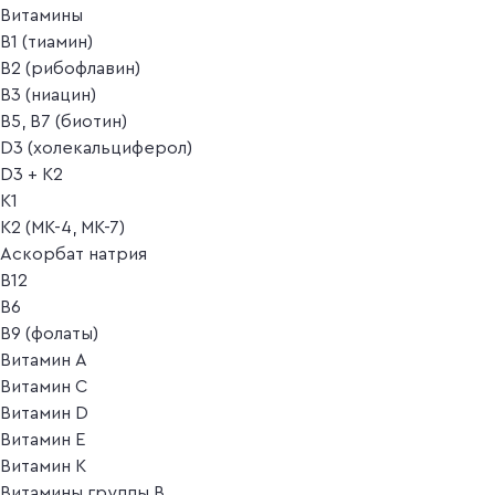
Витамины
B1 (тиамин)
B2 (рибофлавин)
B3 (ниацин)
B5, B7 (биотин)
D3 (холекальциферол)
D3 + K2
K1
K2 (MK-4, MK-7)
Аскорбат натрия
В12
В6
В9 (фолаты)
Витамин A
Витамин C
Витамин D
Витамин E
Витамин K
Витамины группы B