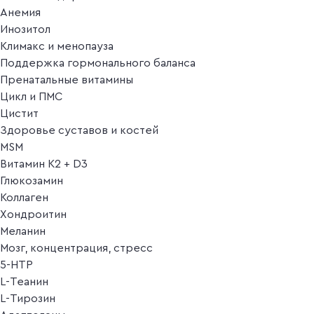
Анемия
Инозитол
Климакс и менопауза
Поддержка гормонального баланса
Пренатальные витамины
Цикл и ПМС
Цистит
Здоровье суставов и костей
MSM
Витамин K2 + D3
Глюкозамин
Коллаген
Хондроитин
Меланин
Мозг, концентрация, стресс
5-HTP
L-Теанин
L-Тирозин