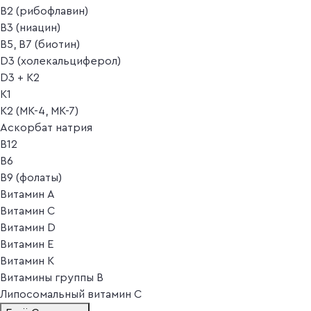
B2 (рибофлавин)
B3 (ниацин)
B5, B7 (биотин)
D3 (холекальциферол)
D3 + K2
K1
K2 (MK-4, MK-7)
Аскорбат натрия
В12
В6
В9 (фолаты)
Витамин A
Витамин C
Витамин D
Витамин E
Витамин K
Витамины группы B
Липосомальный витамин C