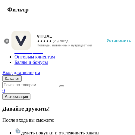
Фильтр
г. Москва
Vitual Peptide
+7 (800) 101-13-25
VITUAL
Установить
☆☆☆☆☆
★★★★★
(25) звезд
Специалистам
Пептиды, витамины и нутрицевтики
Поставщикам
Оптовым клиентам
Баллы и бонусы
Вход для эксперта
Каталог
0
Авторизация
Давайте дружить!
После входа вы сможете:
делать покупки и отслеживать заказы