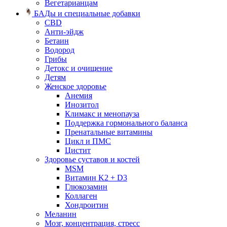
Вегетарианцам
БАДы и специальные добавки
CBD
Анти-эйдж
Бетаин
Водород
Грибы
Детокс и очищение
Детям
Женское здоровье
Анемия
Инозитол
Климакс и менопауза
Поддержка гормонального баланса
Пренатальные витамины
Цикл и ПМС
Цистит
Здоровье суставов и костей
MSM
Витамин K2 + D3
Глюкозамин
Коллаген
Хондроитин
Меланин
Мозг, концентрация, стресс