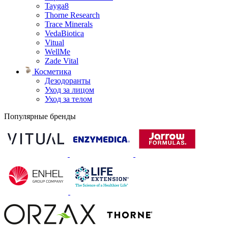
Tayga8
Thorne Research
Trace Minerals
VedaBiotica
Vitual
WellMe
Zade Vital
Косметика
Дезодоранты
Уход за лицом
Уход за телом
Популярные бренды