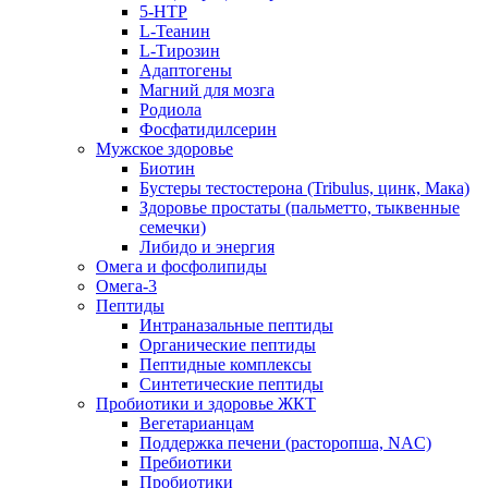
5-HTP
L-Теанин
L-Тирозин
Адаптогены
Магний для мозга
Родиола
Фосфатидилсерин
Мужское здоровье
Биотин
Бустеры тестостерона (Tribulus, цинк, Мака)
Здоровье простаты (пальметто, тыквенные
семечки)
Либидо и энергия
Омега и фосфолипиды
Омега-3
Пептиды
Интраназальные пептиды
Органические пептиды
Пептидные комплексы
Синтетические пептиды
Пробиотики и здоровье ЖКТ
Вегетарианцам
Поддержка печени (расторопша, NAC)
Пребиотики
Пробиотики