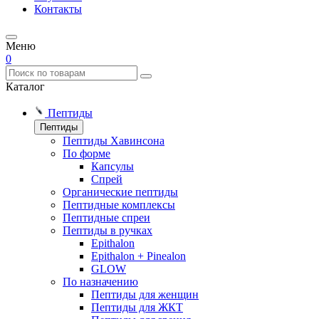
Контакты
Меню
0
Каталог
Пептиды
Пептиды
Пептиды Хавинсона
По форме
Капсулы
Спрей
Органические пептиды
Пептидные комплексы
Пептидные спреи
Пептиды в ручках
Epithalon
Epithalon + Pinealon
GLOW
По назначению
Пептиды для женщин
Пептиды для ЖКТ