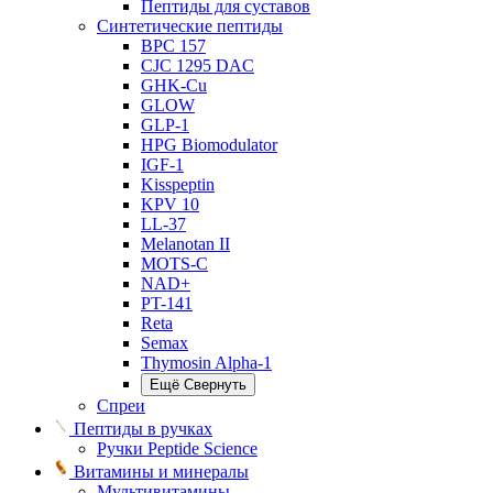
Пептиды для суставов
Синтетические пептиды
BPC 157
CJC 1295 DAC
GHK-Cu
GLOW
GLP-1
HPG Biomodulator
IGF-1
Kisspeptin
KPV 10
LL-37
Melanotan II
MOTS-C
NAD+
PT-141
Reta
Semax
Thymosin Alpha-1
Ещё
Свернуть
Спреи
Пептиды в ручках
Ручки Peptide Science
Витамины и минералы
Мультивитамины