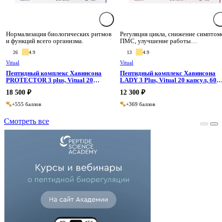
Нормализация биологических ритмов
Регуляция цикла, снижение симптом
и функций всего организма.
ПМС, улучшение работы
репродуктивной системы.
26
4.9
13
4.9
Vitual
Vitual
Пептидный комплекс Хавинсона
Пептидный комплекс Хавинсона
PROTECTOR 3 plus, Vitual 20
LADY 3 Plus, Vitual 20 капсул, 60
капсул, 60 капсул
капсул
18 500 ₽
12 300 ₽
+555 баллов
+369 баллов
Смотреть все