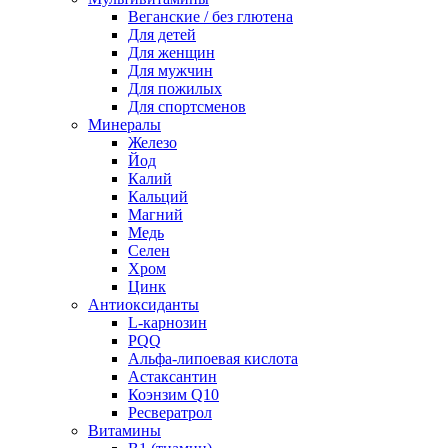
Веганские / без глютена
Для детей
Для женщин
Для мужчин
Для пожилых
Для спортсменов
Минералы
Железо
Йод
Калий
Кальций
Магний
Медь
Селен
Хром
Цинк
Антиоксиданты
L-карнозин
PQQ
Альфа-липоевая кислота
Астаксантин
Коэнзим Q10
Ресвератрол
Витамины