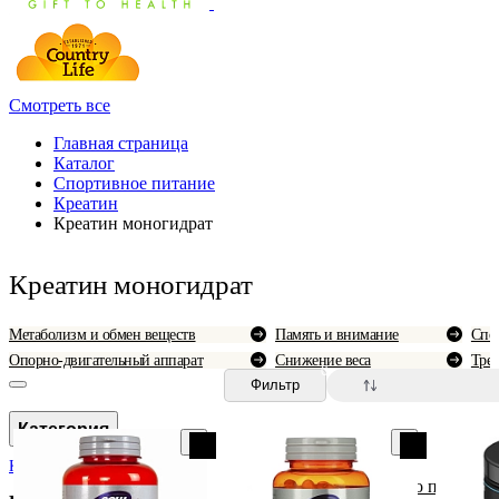
Смотреть все
Главная страница
Каталог
Спортивное питание
Креатин
Креатин моногидрат
Креатин моногидрат
Метаболизм и обмен веществ
Память и внимание
Спо
Опорно-двигательный аппарат
Снижение веса
Тре
0
Фильтр
Категория
Креатин моногидрат
По популярн