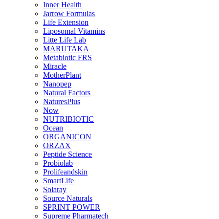
Inner Health
Jarrow Formulas
Life Extension
Liposomal Vitamins
Litte Life Lab
MARUTAKA
Metabiotic FRS
Miracle
MotherPlant
Nanopep
Natural Factors
NaturesPlus
Now
NUTRIBIOTIC
Ocean
ORGANICON
ORZAX
Peptide Science
Probiolab
Prolifeandskin
SmartLife
Solaray
Source Naturals
SPRINT POWER
Supreme Pharmatech