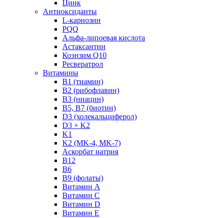
Цинк
Антиоксиданты
L-карнозин
PQQ
Альфа-липоевая кислота
Астаксантин
Коэнзим Q10
Ресвератрол
Витамины
B1 (тиамин)
B2 (рибофлавин)
B3 (ниацин)
B5, B7 (биотин)
D3 (холекальциферол)
D3 + K2
K1
K2 (MK-4, MK-7)
Аскорбат натрия
В12
В6
В9 (фолаты)
Витамин A
Витамин C
Витамин D
Витамин E