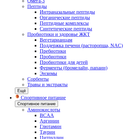
Омега-3
Пептиды
Интраназальные пептиды
Органические пептиды
Пептидные комплексы
Синтетические пептиды
Пробиотики и здоровье ЖКТ
Вегетарианцам
Поддержка печени (расторопша, NAC)
Пребиотики
Пробиотики
Пробиотики для детей
Ферменты (бромелайн, папаин)
Энзимы
Сорбенты
Травы и экстракты
Ещё
Спортивное питание
Спортивное питание
Аминокислоты
BCAA
Аргинин
Глютамин
Таурин
Цитруллин