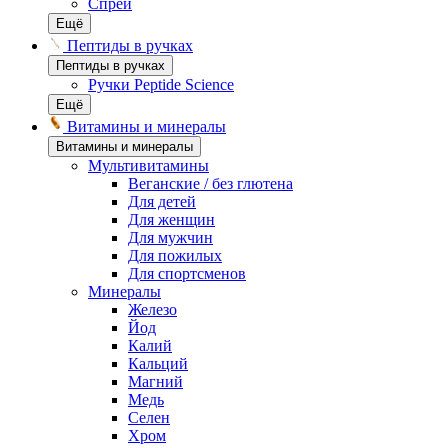
Спреи
Ещё
Пептиды в ручках
Пептиды в ручках
Ручки Peptide Science
Ещё
Витамины и минералы
Витамины и минералы
Мультивитамины
Веганские / без глютена
Для детей
Для женщин
Для мужчин
Для пожилых
Для спортсменов
Минералы
Железо
Йод
Калий
Кальций
Магний
Медь
Селен
Хром