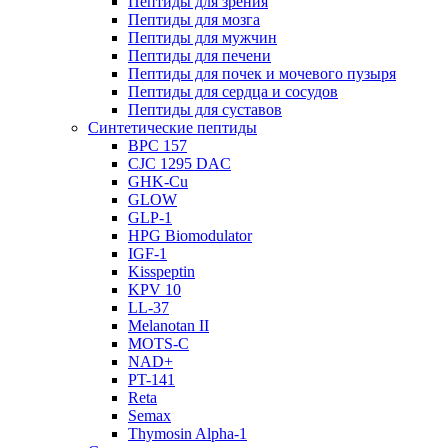
Пептиды для зрения
Пептиды для мозга
Пептиды для мужчин
Пептиды для печени
Пептиды для почек и мочевого пузыря
Пептиды для сердца и сосудов
Пептиды для суставов
Синтетические пептиды
BPC 157
CJC 1295 DAC
GHK-Cu
GLOW
GLP-1
HPG Biomodulator
IGF-1
Kisspeptin
KPV 10
LL-37
Melanotan II
MOTS-C
NAD+
PT-141
Reta
Semax
Thymosin Alpha-1