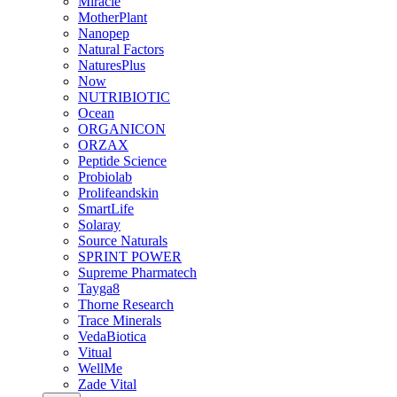
Miracle
MotherPlant
Nanopep
Natural Factors
NaturesPlus
Now
NUTRIBIOTIC
Ocean
ORGANICON
ORZAX
Peptide Science
Probiolab
Prolifeandskin
SmartLife
Solaray
Source Naturals
SPRINT POWER
Supreme Pharmatech
Tayga8
Thorne Research
Trace Minerals
VedaBiotica
Vitual
WellMe
Zade Vital