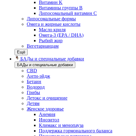
Витамин K
Витамины группы B
Липосомальный витамин C
Липосомальные формы
Омега и жирные кислоты
Масло криля
Омега-3 (EPA / DHA)
Рыбий жир
Вегетарианцам
Ещё
БАДы и специальные добавки
БАДы и специальные добавки
CBD
Анти-эйдж
Бетаин
Водород
Грибы
Детокс и очищение
Детям
Женское здоровье
Анемия
Инозитол
Климакс и менопауза
Поддержка гормонального баланса