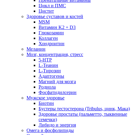
Пренатальные витамины
Цикл и ПМС
Цистит
Здоровье суставов и костей
MSM
Витамин K2 + D3
Глюкозамин
Коллаген
Хондроитин
Меланин
Мозг, концентрация, стресс
5-HTP
L-Теанин
L-Тирозин
Адаптогены
Магний для мозга
Родиола
Фосфатидилсерин
Мужское здоровье
Биотин
Бустеры тестостерона (Tribulus, цинк, Мака)
Здоровье простаты (пальметто, тыквенные
семечки)
Либидо и энергия
Омега и фосфолипиды