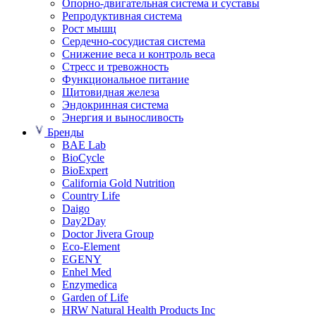
Опорно-двигательная система и суставы
Репродуктивная система
Рост мышц
Сердечно-сосудистая система
Снижение веса и контроль веса
Стресс и тревожность
Функциональное питание
Щитовидная железа
Эндокринная система
Энергия и выносливость
Бренды
BAE Lab
BioCycle
BioExpert
California Gold Nutrition
Country Life
Daigo
Day2Day
Doctor Jivera Group
Eco-Element
EGENY
Enhel Med
Enzymedica
Garden of Life
HRW Natural Health Products Inc