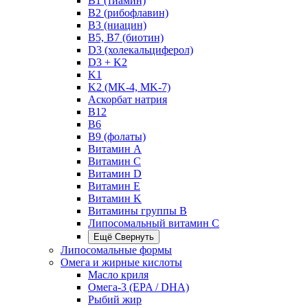
B1 (тиамин)
B2 (рибофлавин)
B3 (ниацин)
B5, B7 (биотин)
D3 (холекальциферол)
D3 + K2
K1
K2 (MK-4, MK-7)
Аскорбат натрия
В12
В6
В9 (фолаты)
Витамин A
Витамин C
Витамин D
Витамин E
Витамин K
Витамины группы B
Липосомальный витамин C
Ещё
Свернуть
Липосомальные формы
Омега и жирные кислоты
Масло криля
Омега-3 (EPA / DHA)
Рыбий жир