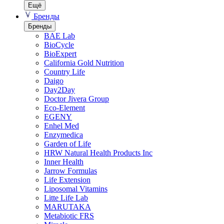
Ещё
Бренды
Бренды
BAE Lab
BioCycle
BioExpert
California Gold Nutrition
Country Life
Daigo
Day2Day
Doctor Jivera Group
Eco-Element
EGENY
Enhel Med
Enzymedica
Garden of Life
HRW Natural Health Products Inc
Inner Health
Jarrow Formulas
Life Extension
Liposomal Vitamins
Litte Life Lab
MARUTAKA
Metabiotic FRS