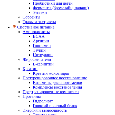
Пробиотики для детей
Ферменты (бромелайн, папаин)
Энзимы
Сорбенты
Травы и экстракты
Спортивное питание
Аминокислоты
BCAA
Аргинин
Глютамин
Таурин
Цитруллин
Жиросжигатели
L-карнитин
Креатин
Креатин моногидрат
Посттренировочное восстановление
Витамины для спортсменов
Комплексы восстановления
Предтренировочные комплексы
Протеины
Гидролизат
Говяжий и яичный белок
Энергия и выносливость
Электролиты