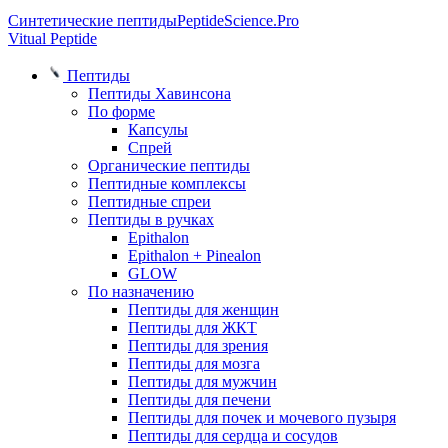
Синтетические пептиды
PeptideScience.Pro
Vitual Peptide
Пептиды
Пептиды Хавинсона
По форме
Капсулы
Спрей
Органические пептиды
Пептидные комплексы
Пептидные спреи
Пептиды в ручках
Epithalon
Epithalon + Pinealon
GLOW
По назначению
Пептиды для женщин
Пептиды для ЖКТ
Пептиды для зрения
Пептиды для мозга
Пептиды для мужчин
Пептиды для печени
Пептиды для почек и мочевого пузыря
Пептиды для сердца и сосудов