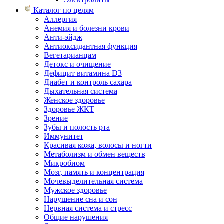
Каталог по целям
Аллергия
Анемия и болезни крови
Анти-эйдж
Антиоксидантная функция
Вегетарианцам
Детокс и очищение
Дефицит витамина D3
Диабет и контроль сахара
Дыхательная система
Женское здоровье
Здоровье ЖКТ
Зрение
Зубы и полость рта
Иммунитет
Красивая кожа, волосы и ногти
Метаболизм и обмен веществ
Микробиом
Мозг, память и концентрация
Мочевыделительная система
Мужское здоровье
Нарушение сна и сон
Нервная система и стресс
Общие нарушения