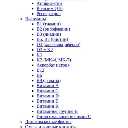
Астаксантин
Коэнзим Q10
Ресвератрол
Витамины
B1 (тиамин)
B2 (рибофлавин)
B3 (ниацин)
B5, B7 (биотин)
D3 (холекальциферол)
D3 + K2
K1
K2 (MK-4, MK-7)
Аскорбат натрия
В12
В6
В9 (фолаты)
Витамин A
Витамин C
Витамин D
Витамин E
Витамин K
Витамины группы B
Липосомальный витамин C
Липосомальные формы
Омега и жирные кислоты