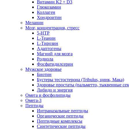
Витамин K2 + D3
Глюкозамин
Коллаген
Хондроитин
Меланин
Мозг, концентрация, стресс
5-HTP
L-Теанин
L-Тирозин
Адаптогены
Магний для мозга
Родиола
Фосфатидилсерин
Мужское здоровье
Биотин
Бустеры тестостерона (Tribulus, цинк, Мака)
Здоровье простаты (пальметто, тыквенные се
Либидо и энергия
Омега и фосфолипиды
Омега-3
Пептиды
Интраназальные пептиды
Органические пептиды
Пептидные комплексы
Синтетические пептиды