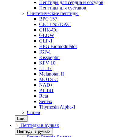
Пептиды для сердца и сосудов
Пептиды для суставов
Синтетические пептиды
BPC 157
CJC 1295 DAC
GHK-Cu
GLOW
GLP-1
HPG Biomodulator
IGF-1
Kisspeptin
KPV 10
LL-37
Melanotan II
MOTS-C
NAD+
PT-141
Reta
Semax
Thymosin Alpha-1
Спреи
Ещё
Пептиды в ручках
Пептиды в ручках