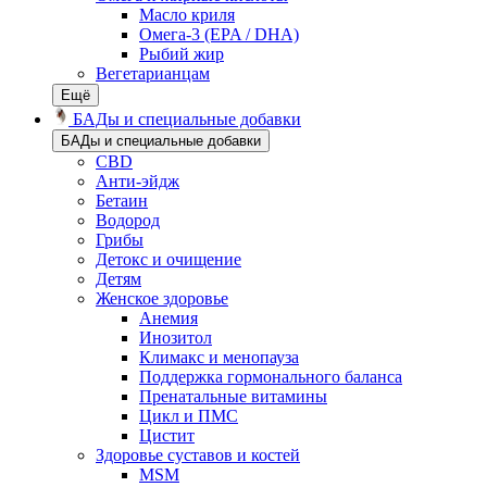
Масло криля
Омега-3 (EPA / DHA)
Рыбий жир
Вегетарианцам
Ещё
БАДы и специальные добавки
БАДы и специальные добавки
CBD
Анти-эйдж
Бетаин
Водород
Грибы
Детокс и очищение
Детям
Женское здоровье
Анемия
Инозитол
Климакс и менопауза
Поддержка гормонального баланса
Пренатальные витамины
Цикл и ПМС
Цистит
Здоровье суставов и костей
MSM