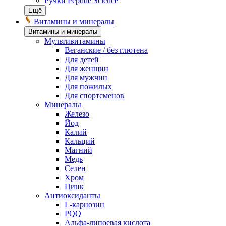
Ручки Peptide Science
Ещё
Витамины и минералы
Витамины и минералы
Мультивитамины
Веганские / без глютена
Для детей
Для женщин
Для мужчин
Для пожилых
Для спортсменов
Минералы
Железо
Йод
Калий
Кальций
Магний
Медь
Селен
Хром
Цинк
Антиоксиданты
L-карнозин
PQQ
Альфа-липоевая кислота