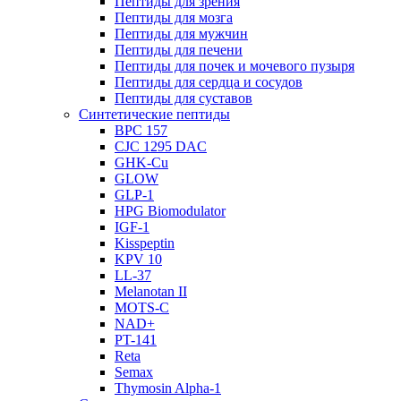
Пептиды для зрения
Пептиды для мозга
Пептиды для мужчин
Пептиды для печени
Пептиды для почек и мочевого пузыря
Пептиды для сердца и сосудов
Пептиды для суставов
Синтетические пептиды
BPC 157
CJC 1295 DAC
GHK-Cu
GLOW
GLP-1
HPG Biomodulator
IGF-1
Kisspeptin
KPV 10
LL-37
Melanotan II
MOTS-C
NAD+
PT-141
Reta
Semax
Thymosin Alpha-1