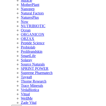
Miracle
MotherPlant
Nanopep
Natural Factors
NaturesPlus
Now
NUTRIBIOTIC
Ocean
ORGANICON
ORZAX
Peptide Science
Probiolab
Prolifeandskin
SmartLife
Solaray
Source Naturals
SPRINT POWER
Supreme Pharmatech
Tayga8
Thorne Research
Trace Minerals
VedaBiotica
Vitual
WellMe
Zade Vital