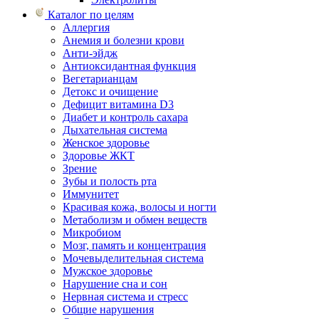
Каталог по целям
Аллергия
Анемия и болезни крови
Анти-эйдж
Антиоксидантная функция
Вегетарианцам
Детокс и очищение
Дефицит витамина D3
Диабет и контроль сахара
Дыхательная система
Женское здоровье
Здоровье ЖКТ
Зрение
Зубы и полость рта
Иммунитет
Красивая кожа, волосы и ногти
Метаболизм и обмен веществ
Микробиом
Мозг, память и концентрация
Мочевыделительная система
Мужское здоровье
Нарушение сна и сон
Нервная система и стресс
Общие нарушения