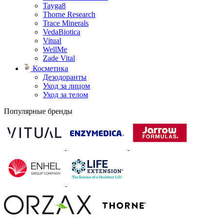
Tayga8
Thorne Research
Trace Minerals
VedaBiotica
Vitual
WellMe
Zade Vital
Косметика
Дезодоранты
Уход за лицом
Уход за телом
Популярные бренды