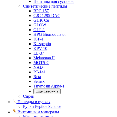
Пептиды для суставов
Синтетические пептиды
BPC 157
CJC 1295 DAC
GHK-Cu
GLOW
GLP-1
HPG Biomodulator
IGF-1
Kisspeptin
KPV 10
LL-37
Melanotan II
MOTS-C
NAD+
PT-141
Reta
Semax
Thymosin Alpha-1
Ещё
Свернуть
Спреи
Пептиды в ручках
Ручки Peptide Science
Витамины и минералы
Мультивитамины