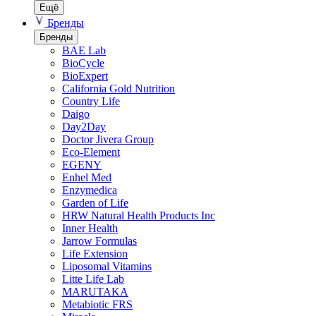
Ещё
Бренды
Бренды
BAE Lab
BioCycle
BioExpert
California Gold Nutrition
Country Life
Daigo
Day2Day
Doctor Jivera Group
Eco-Element
EGENY
Enhel Med
Enzymedica
Garden of Life
HRW Natural Health Products Inc
Inner Health
Jarrow Formulas
Life Extension
Liposomal Vitamins
Litte Life Lab
MARUTAKA
Metabiotic FRS