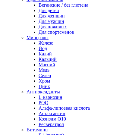
Веганские / без глютена
Для детей
Для женщин
Для мужчин
Для пожилых
Для спортсменов
Минералы
Железо
Йод
Калий
Кальций
Магний
Медь
Селен
Хром
Цинк
Антиоксиданты
L-карнозин
PQQ
Альфа-липоевая кислота
Астаксантин
Коэнзим Q10
Ресвератрол
Витамины