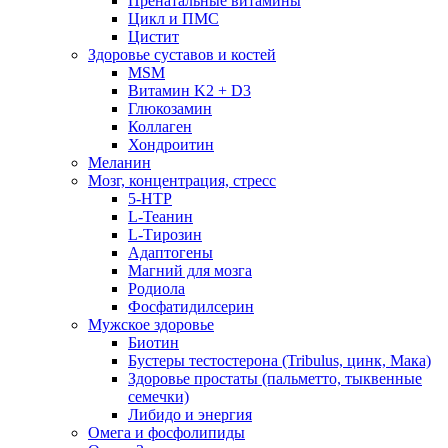
Пренатальные витамины
Цикл и ПМС
Цистит
Здоровье суставов и костей
MSM
Витамин K2 + D3
Глюкозамин
Коллаген
Хондроитин
Меланин
Мозг, концентрация, стресс
5-HTP
L-Теанин
L-Тирозин
Адаптогены
Магний для мозга
Родиола
Фосфатидилсерин
Мужское здоровье
Биотин
Бустеры тестостерона (Tribulus, цинк, Мака)
Здоровье простаты (пальметто, тыквенные
семечки)
Либидо и энергия
Омега и фосфолипиды