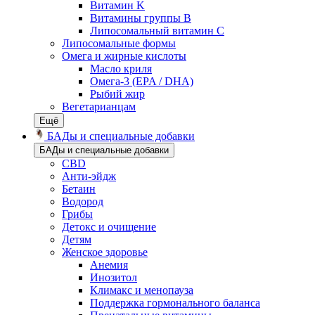
Витамин K
Витамины группы B
Липосомальный витамин C
Липосомальные формы
Омега и жирные кислоты
Масло криля
Омега-3 (EPA / DHA)
Рыбий жир
Вегетарианцам
Ещё
БАДы и специальные добавки
БАДы и специальные добавки
CBD
Анти-эйдж
Бетаин
Водород
Грибы
Детокс и очищение
Детям
Женское здоровье
Анемия
Инозитол
Климакс и менопауза
Поддержка гормонального баланса