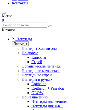
Контакты
Меню
0
Каталог
Пептиды
Пептиды
Пептиды Хавинсона
По форме
Капсулы
Спрей
Органические пептиды
Пептидные комплексы
Пептидные спреи
Пептиды в ручках
Epithalon
Epithalon + Pinealon
GLOW
По назначению
Пептиды для женщин
Пептиды для ЖКТ