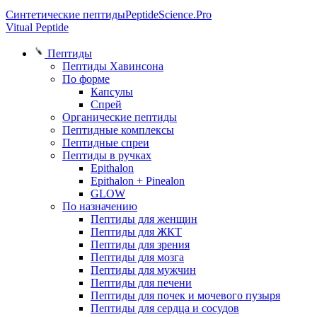
Синтетические пептиды
PeptideScience.Pro
Vitual Peptide
Пептиды
Пептиды Хавинсона
По форме
Капсулы
Спрей
Органические пептиды
Пептидные комплексы
Пептидные спреи
Пептиды в ручках
Epithalon
Epithalon + Pinealon
GLOW
По назначению
Пептиды для женщин
Пептиды для ЖКТ
Пептиды для зрения
Пептиды для мозга
Пептиды для мужчин
Пептиды для печени
Пептиды для почек и мочевого пузыря
Пептиды для сердца и сосудов