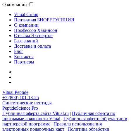
О компании
Vitual Group
Пептидная БИОРЕГУЛЯЦИЯ
О компании
Профессор Хавинсон
Отзывы Экспертов
База знаний
Доставка и оплата
Блог
Контакты
Партнеры
Vitual Peptide
+7 (800) 101-13-25
Синтетические пептиды
PeptideScience.Pro
Публичная оферта сайта Vitual.ru
|
Публичная оферта по
программе лояльности Vitual
|
Публичная оферта об участии в
партнерской программе
|
Правила использования
электронных подарочных карт
|
Политика обработки