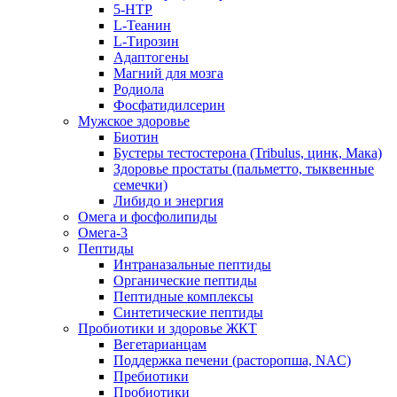
5-HTP
L-Теанин
L-Тирозин
Адаптогены
Магний для мозга
Родиола
Фосфатидилсерин
Мужское здоровье
Биотин
Бустеры тестостерона (Tribulus, цинк, Мака)
Здоровье простаты (пальметто, тыквенные
семечки)
Либидо и энергия
Омега и фосфолипиды
Омега-3
Пептиды
Интраназальные пептиды
Органические пептиды
Пептидные комплексы
Синтетические пептиды
Пробиотики и здоровье ЖКТ
Вегетарианцам
Поддержка печени (расторопша, NAC)
Пребиотики
Пробиотики