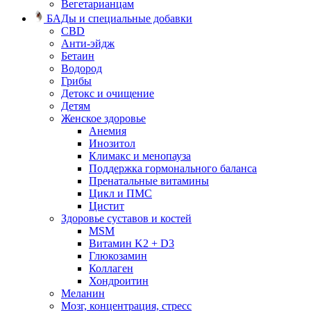
Вегетарианцам
БАДы и специальные добавки
CBD
Анти-эйдж
Бетаин
Водород
Грибы
Детокс и очищение
Детям
Женское здоровье
Анемия
Инозитол
Климакс и менопауза
Поддержка гормонального баланса
Пренатальные витамины
Цикл и ПМС
Цистит
Здоровье суставов и костей
MSM
Витамин K2 + D3
Глюкозамин
Коллаген
Хондроитин
Меланин
Мозг, концентрация, стресс