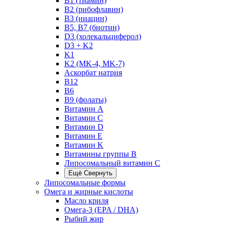
B1 (тиамин)
B2 (рибофлавин)
B3 (ниацин)
B5, B7 (биотин)
D3 (холекальциферол)
D3 + K2
K1
K2 (MK-4, MK-7)
Аскорбат натрия
В12
В6
В9 (фолаты)
Витамин A
Витамин C
Витамин D
Витамин E
Витамин K
Витамины группы B
Липосомальный витамин C
Ещё
Свернуть
Липосомальные формы
Омега и жирные кислоты
Масло криля
Омега-3 (EPA / DHA)
Рыбий жир