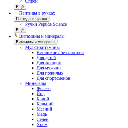
Спреи
Ещё
Пептиды в ручках
Пептиды в ручках
Ручки Peptide Science
Ещё
Витамины и минералы
Витамины и минералы
Мультивитамины
Веганские / без глютена
Для детей
Для женщин
Для мужчин
Для пожилых
Для спортсменов
Минералы
Железо
Йод
Калий
Кальций
Магний
Медь
Селен
Хром