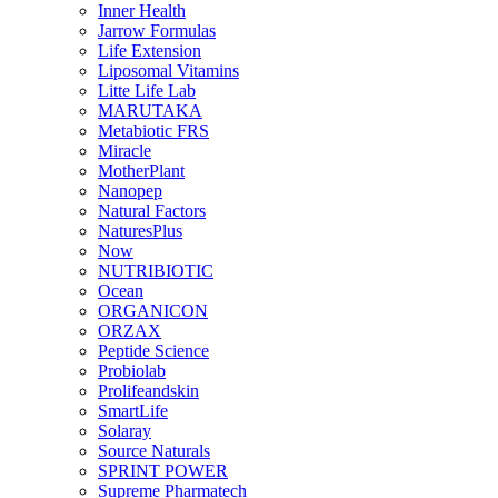
Inner Health
Jarrow Formulas
Life Extension
Liposomal Vitamins
Litte Life Lab
MARUTAKA
Metabiotic FRS
Miracle
MotherPlant
Nanopep
Natural Factors
NaturesPlus
Now
NUTRIBIOTIC
Ocean
ORGANICON
ORZAX
Peptide Science
Probiolab
Prolifeandskin
SmartLife
Solaray
Source Naturals
SPRINT POWER
Supreme Pharmatech