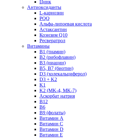
Цинк
Антиоксиданты
L-карнозин
PQQ
Альфа-липоевая кислота
Астаксантин
Коэнзим Q10
Ресвератрол
Витамины
B1 (тиамин)
B2 (рибофлавин)
B3 (ниацин)
B5, B7 (биотин)
D3 (холекальциферол)
D3 + K2
K1
K2 (MK-4, MK-7)
Аскорбат натрия
В12
В6
В9 (фолаты)
Витамин A
Витамин C
Витамин D
Витамин E