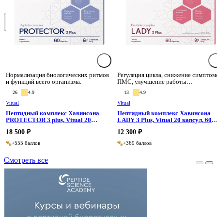
Высокий рейтинг
Сбросить
Применить
Нормализация биологических ритмов
Регуляция цикла, снижение симптом
и функций всего организма.
ПМС, улучшение работы
репродуктивной системы.
26
4.9
13
4.9
Vitual
Vitual
Пептидный комплекс Хавинсона
Пептидный комплекс Хавинсона
PROTECTOR 3 plus, Vitual 20
LADY 3 Plus, Vitual 20 капсул, 60
капсул, 60 капсул
капсул
18 500 ₽
12 300 ₽
+555 баллов
+369 баллов
Смотреть все