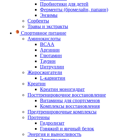
Пробиотики для детей
Ферменты (бромелайн, папаин)
Энзимы
Сорбенты
Травы и экстракты
Спортивное питание
Аминокислоты
BCAA
Аргинин
Глютамин
Таурин
Цитруллин
Жиросжигатели
L-карнитин
Креатин
Креатин моногидрат
Посттренировочное восстановление
Витамины для спортсменов
Комплексы восстановления
Предтренировочные комплексы
Протеины
Гидролизат
Говяжий и яичный белок
Энергия и выносливость
Электролиты