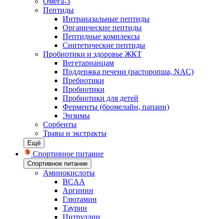
Омега-3
Пептиды
Интраназальные пептиды
Органические пептиды
Пептидные комплексы
Синтетические пептиды
Пробиотики и здоровье ЖКТ
Вегетарианцам
Поддержка печени (расторопша, NAC)
Пребиотики
Пробиотики
Пробиотики для детей
Ферменты (бромелайн, папаин)
Энзимы
Сорбенты
Травы и экстракты
Ещё
Спортивное питание
Спортивное питание
Аминокислоты
BCAA
Аргинин
Глютамин
Таурин
Цитруллин