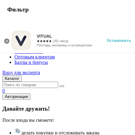
Фильтр
г. Москва
Vitual Peptide
+7 (800) 101-13-25
VITUAL
Установить
☆☆☆☆☆
★★★★★
(25) звезд
Специалистам
Пептиды, витамины и нутрицевтики
Поставщикам
Оптовым клиентам
Баллы и бонусы
Вход для эксперта
Каталог
0
Авторизация
Давайте дружить!
После входа вы сможете:
делать покупки и отслеживать заказы