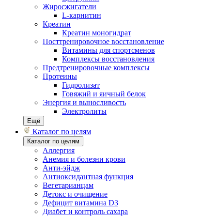
Жиросжигатели
L-карнитин
Креатин
Креатин моногидрат
Посттренировочное восстановление
Витамины для спортсменов
Комплексы восстановления
Предтренировочные комплексы
Протеины
Гидролизат
Говяжий и яичный белок
Энергия и выносливость
Электролиты
Ещё
Каталог по целям
Каталог по целям
Аллергия
Анемия и болезни крови
Анти-эйдж
Антиоксидантная функция
Вегетарианцам
Детокс и очищение
Дефицит витамина D3
Диабет и контроль сахара