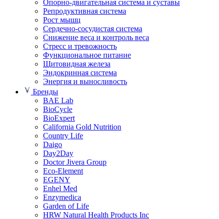
Опорно-двигательная система и суставы
Репродуктивная система
Рост мышц
Сердечно-сосудистая система
Снижение веса и контроль веса
Стресс и тревожность
Функциональное питание
Щитовидная железа
Эндокринная система
Энергия и выносливость
Бренды
BAE Lab
BioCycle
BioExpert
California Gold Nutrition
Country Life
Daigo
Day2Day
Doctor Jivera Group
Eco-Element
EGENY
Enhel Med
Enzymedica
Garden of Life
HRW Natural Health Products Inc