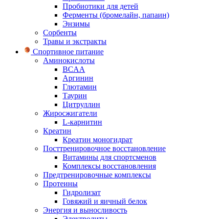
Пробиотики для детей
Ферменты (бромелайн, папаин)
Энзимы
Сорбенты
Травы и экстракты
Спортивное питание
Аминокислоты
BCAA
Аргинин
Глютамин
Таурин
Цитруллин
Жиросжигатели
L-карнитин
Креатин
Креатин моногидрат
Посттренировочное восстановление
Витамины для спортсменов
Комплексы восстановления
Предтренировочные комплексы
Протеины
Гидролизат
Говяжий и яичный белок
Энергия и выносливость
Электролиты