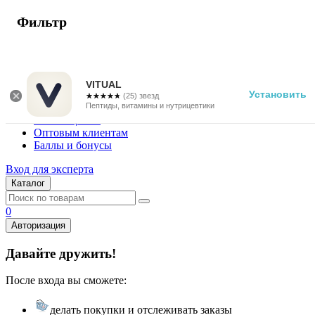
Фильтр
г. Москва
Vitual Peptide
+7 (800) 101-13-25
VITUAL
Установить
☆☆☆☆☆
★★★★★
(25) звезд
Специалистам
Пептиды, витамины и нутрицевтики
Поставщикам
Оптовым клиентам
Баллы и бонусы
Вход для эксперта
Каталог
0
Авторизация
Давайте дружить!
После входа вы сможете:
делать покупки и отслеживать заказы