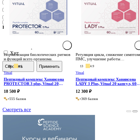
Пептиды тимуса
Пептиды щитовидной
железы
Пептиды эпифиза
Пептиды яичников
Форма выпуска
Сделано в России
Высокий рейтинг
Хит
Нормализация биологических ритмов
Регуляция цикла, снижение симптом
и функций всего организма.
ПМС, улучшение работы
репродуктивной системы.
Сбросить
Применить
26
4.9
13
4.9
Vitual
Vitual
Пептидный комплекс Хавинсона
Пептидный комплекс Хавинсона
PROTECTOR 3 plus, Vitual 20
LADY 3 Plus, Vitual 20 капсул, 60
капсул, 60 капсул
капсул
18 500 ₽
12 300 ₽
+555 баллов
+369 баллов
Смотреть все