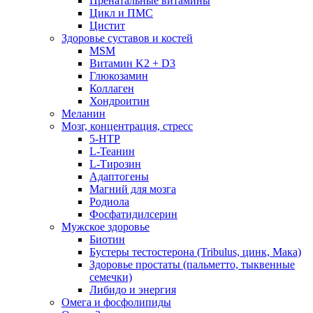
Пренатальные витамины
Цикл и ПМС
Цистит
Здоровье суставов и костей
MSM
Витамин K2 + D3
Глюкозамин
Коллаген
Хондроитин
Меланин
Мозг, концентрация, стресс
5-HTP
L-Теанин
L-Тирозин
Адаптогены
Магний для мозга
Родиола
Фосфатидилсерин
Мужское здоровье
Биотин
Бустеры тестостерона (Tribulus, цинк, Мака)
Здоровье простаты (пальметто, тыквенные
семечки)
Либидо и энергия
Омега и фосфолипиды