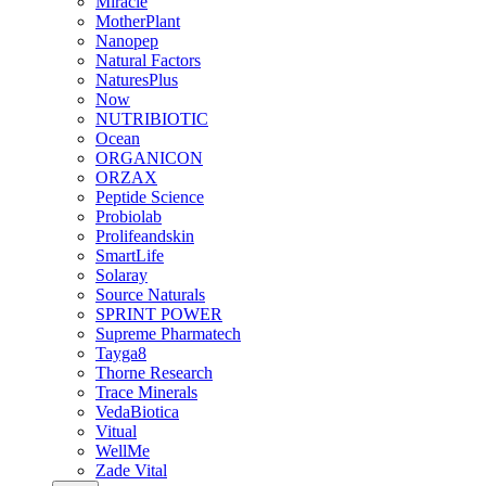
Miracle
MotherPlant
Nanopep
Natural Factors
NaturesPlus
Now
NUTRIBIOTIC
Ocean
ORGANICON
ORZAX
Peptide Science
Probiolab
Prolifeandskin
SmartLife
Solaray
Source Naturals
SPRINT POWER
Supreme Pharmatech
Tayga8
Thorne Research
Trace Minerals
VedaBiotica
Vitual
WellMe
Zade Vital