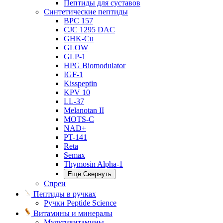
Пептиды для суставов
Синтетические пептиды
BPC 157
CJC 1295 DAC
GHK-Cu
GLOW
GLP-1
HPG Biomodulator
IGF-1
Kisspeptin
KPV 10
LL-37
Melanotan II
MOTS-C
NAD+
PT-141
Reta
Semax
Thymosin Alpha-1
Ещё
Свернуть
Спреи
Пептиды в ручках
Ручки Peptide Science
Витамины и минералы
Мультивитамины