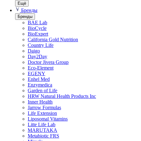
Ещё
Бренды
Бренды
BAE Lab
BioCycle
BioExpert
California Gold Nutrition
Country Life
Daigo
Day2Day
Doctor Jivera Group
Eco-Element
EGENY
Enhel Med
Enzymedica
Garden of Life
HRW Natural Health Products Inc
Inner Health
Jarrow Formulas
Life Extension
Liposomal Vitamins
Litte Life Lab
MARUTAKA
Metabiotic FRS