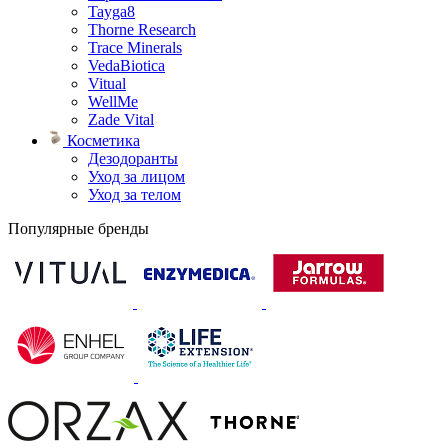
Tayga8
Thorne Research
Trace Minerals
VedaBiotica
Vitual
WellMe
Zade Vital
Косметика
Дезодоранты
Уход за лицом
Уход за телом
Популярные бренды