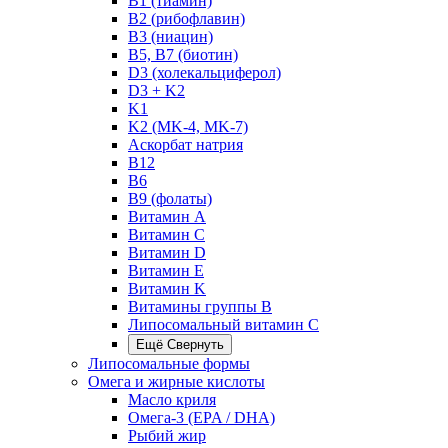
B1 (тиамин)
B2 (рибофлавин)
B3 (ниацин)
B5, B7 (биотин)
D3 (холекальциферол)
D3 + K2
K1
K2 (MK-4, MK-7)
Аскорбат натрия
В12
В6
В9 (фолаты)
Витамин A
Витамин C
Витамин D
Витамин E
Витамин K
Витамины группы B
Липосомальный витамин C
Ещё
Свернуть
Липосомальные формы
Омега и жирные кислоты
Масло криля
Омега-3 (EPA / DHA)
Рыбий жир