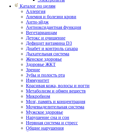
Каталог по целям
Аллергия
Анемия и болезни крови
Анти-эйдж
Антиоксидантная функция
Вегетарианцам
Детокс и очищение
Дефицит витамина D3
Диабет и контроль сахара
Дыхательная система
Женское здоровье
Здоровье ЖКТ
Зрение
Зубы и полость рта
Иммунитет
Красивая кожа, волосы и ногти
Метаболизм и обмен веществ
Микробиом
Мозг, память и концентрация
Мочевыделительная система
Мужское здоровье
Нарушение сна и сон
Нервная система и стресс
Общие нарушения