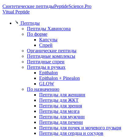
Синтетические пептиды
PeptideScience.Pro
Vitual Peptide
Пептиды
Пептиды Хавинсона
По форме
Капсулы
Спрей
Органические пептиды
Пептидные комплексы
Пептидные спреи
Пептиды в ручках
Epithalon
Epithalon + Pinealon
GLOW
По назначению
Пептиды для женщин
Пептиды для ЖКТ
Пептиды для зрения
Пептиды для мозга
Пептиды для мужчин
Пептиды для печени
Пептиды для почек и мочевого пузыря
Пептиды для сердца и сосудов