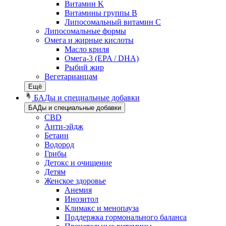
Витамин K
Витамины группы B
Липосомальный витамин C
Липосомальные формы
Омега и жирные кислоты
Масло криля
Омега-3 (EPA / DHA)
Рыбий жир
Вегетарианцам
Ещё
БАДы и специальные добавки
БАДы и специальные добавки
CBD
Анти-эйдж
Бетаин
Водород
Грибы
Детокс и очищение
Детям
Женское здоровье
Анемия
Инозитол
Климакс и менопауза
Поддержка гормонального баланса