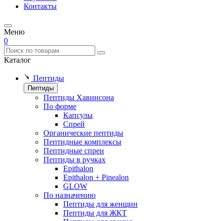
Контакты
Меню
0
Каталог
Пептиды
Пептиды
Пептиды Хавинсона
По форме
Капсулы
Спрей
Органические пептиды
Пептидные комплексы
Пептидные спреи
Пептиды в ручках
Epithalon
Epithalon + Pinealon
GLOW
По назначению
Пептиды для женщин
Пептиды для ЖКТ