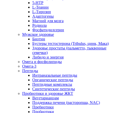
5-HTP
L-Теанин
L-Тирозин
Адаптогены
Магний для мозга
Родиола
Фосфатидилсерин
Мужское здоровье
Биотин
Бустеры тестостерона (Tribulus, цинк, Мака)
Здоровье простаты (пальметто, тыквенные
семечки)
Либидо и энергия
Омега и фосфолипиды
Омега-3
Пептиды
Интраназальные пептиды
Органические пептиды
Пептидные комплексы
Синтетические пептиды
Пробиотики и здоровье ЖКТ
Вегетарианцам
Поддержка печени (расторопша, NAC)
Пребиотики
Пробиотики