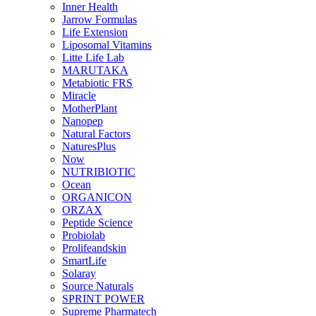
Inner Health
Jarrow Formulas
Life Extension
Liposomal Vitamins
Litte Life Lab
MARUTAKA
Metabiotic FRS
Miracle
MotherPlant
Nanopep
Natural Factors
NaturesPlus
Now
NUTRIBIOTIC
Ocean
ORGANICON
ORZAX
Peptide Science
Probiolab
Prolifeandskin
SmartLife
Solaray
Source Naturals
SPRINT POWER
Supreme Pharmatech