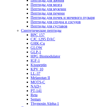
Пептиды для зрения
Пептиды для мозга
Пептиды для мужчин
Пептиды для печени
Пептиды для почек и мочевого пузыря
Пептиды для сердца и сосудов
Пептиды для суставов
Синтетические пептиды
BPC 157
CJC 1295 DAC
GHK-Cu
GLOW
GLP-1
HPG Biomodulator
IGF-1
Kisspeptin
KPV 10
LL-37
Melanotan II
MOTS-C
NAD+
PT-141
Reta
Semax
Thymosin Alpha-1