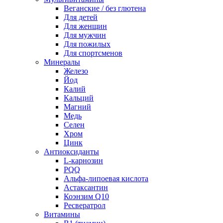
Веганские / без глютена
Для детей
Для женщин
Для мужчин
Для пожилых
Для спортсменов
Минералы
Железо
Йод
Калий
Кальций
Магний
Медь
Селен
Хром
Цинк
Антиоксиданты
L-карнозин
PQQ
Альфа-липоевая кислота
Астаксантин
Коэнзим Q10
Ресвератрол
Витамины