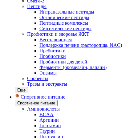
Омега-3
Пептиды
Интраназальные пептиды
Органические пептиды
Пептидные комплексы
Синтетические пептиды
Пробиотики и здоровье ЖКТ
Вегетарианцам
Поддержка печени (расторопша, NAC)
Пребиотики
Пробиотики
Пробиотики для детей
Ферменты (бромелайн, папаин)
Энзимы
Сорбенты
Травы и экстракты
Ещё
Спортивное питание
Спортивное питание
Аминокислоты
BCAA
Аргинин
Глютамин
Таурин
Цитруллин