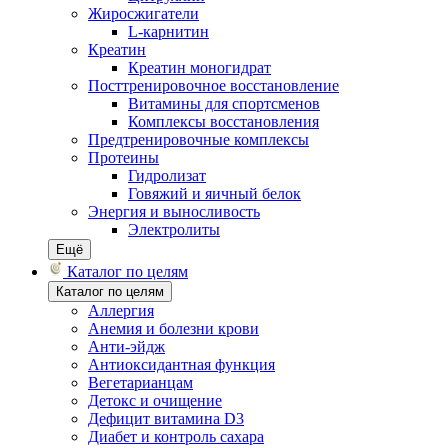
Жиросжигатели
L-карнитин
Креатин
Креатин моногидрат
Посттренировочное восстановление
Витамины для спортсменов
Комплексы восстановления
Предтренировочные комплексы
Протеины
Гидролизат
Говяжий и яичный белок
Энергия и выносливость
Электролиты
Ещё
Каталог по целям
Каталог по целям
Аллергия
Анемия и болезни крови
Анти-эйдж
Антиоксидантная функция
Вегетарианцам
Детокс и очищение
Дефицит витамина D3
Диабет и контроль сахара