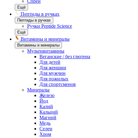
Спреи
Ещё
Пептиды в ручках
Пептиды в ручках
Ручки Peptide Science
Ещё
Витамины и минералы
Витамины и минералы
Мультивитамины
Веганские / без глютена
Для детей
Для женщин
Для мужчин
Для пожилых
Для спортсменов
Минералы
Железо
Йод
Калий
Кальций
Магний
Медь
Селен
Хром