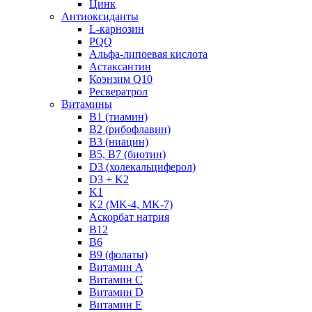
Цинк
Антиоксиданты
L-карнозин
PQQ
Альфа-липоевая кислота
Астаксантин
Коэнзим Q10
Ресвератрол
Витамины
B1 (тиамин)
B2 (рибофлавин)
B3 (ниацин)
B5, B7 (биотин)
D3 (холекальциферол)
D3 + K2
K1
K2 (MK-4, MK-7)
Аскорбат натрия
В12
В6
В9 (фолаты)
Витамин A
Витамин C
Витамин D
Витамин E