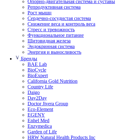
Опорно-двигательная система и суставы
Репродуктивная система
Рост мышц
Сердечно-сосудистая система
Снижение веса и контроль веса
Стресс и тревожность
Функциональное питание
Щитовидная железа
Эндокринная система
Энергия и выносливость
Бренды
BAE Lab
BioCycle
BioExpert
California Gold Nutrition
Country Life
Daigo
Day2Day
Doctor Jivera Group
Eco-Element
EGENY
Enhel Med
Enzymedica
Garden of Life
HRW Natural Health Products Inc