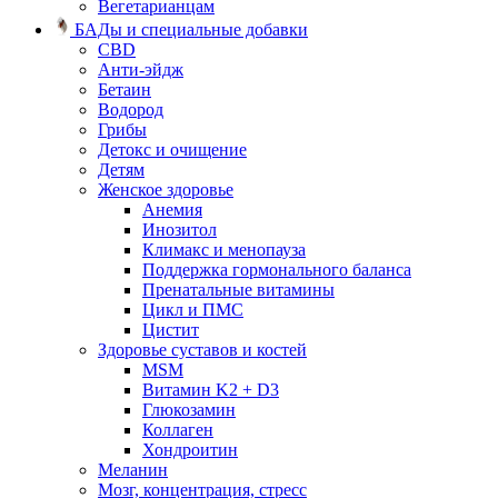
Вегетарианцам
БАДы и специальные добавки
CBD
Анти-эйдж
Бетаин
Водород
Грибы
Детокс и очищение
Детям
Женское здоровье
Анемия
Инозитол
Климакс и менопауза
Поддержка гормонального баланса
Пренатальные витамины
Цикл и ПМС
Цистит
Здоровье суставов и костей
MSM
Витамин K2 + D3
Глюкозамин
Коллаген
Хондроитин
Меланин
Мозг, концентрация, стресс