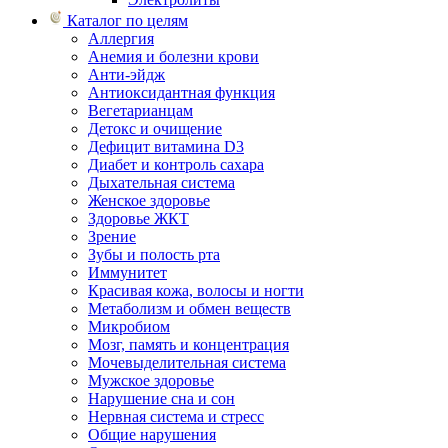
Каталог по целям
Аллергия
Анемия и болезни крови
Анти-эйдж
Антиоксидантная функция
Вегетарианцам
Детокс и очищение
Дефицит витамина D3
Диабет и контроль сахара
Дыхательная система
Женское здоровье
Здоровье ЖКТ
Зрение
Зубы и полость рта
Иммунитет
Красивая кожа, волосы и ногти
Метаболизм и обмен веществ
Микробиом
Мозг, память и концентрация
Мочевыделительная система
Мужское здоровье
Нарушение сна и сон
Нервная система и стресс
Общие нарушения