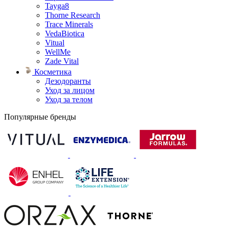
Tayga8
Thorne Research
Trace Minerals
VedaBiotica
Vitual
WellMe
Zade Vital
Косметика
Дезодоранты
Уход за лицом
Уход за телом
Популярные бренды