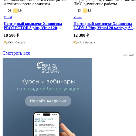
и функций всего организма.
ПМС, улучшение работы
репродуктивной системы.
26
4.9
13
4.9
Vitual
Vitual
Пептидный комплекс Хавинсона
Пептидный комплекс Хавинсона
PROTECTOR 3 plus, Vitual 20
LADY 3 Plus, Vitual 20 капсул, 60
капсул, 60 капсул
капсул
18 500 ₽
12 300 ₽
+555 баллов
+369 баллов
Смотреть все