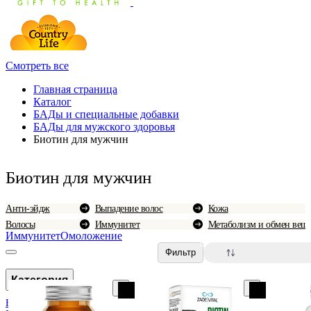
Смотреть все
Главная страница
Каталог
БАДы и специальные добавки
БАДы для мужского здоровья
Биотин для мужчин
Биотин для мужчин
Анти-эйдж
Выпадение волос
Кожа
Волосы
Иммунитет
Метаболизм и обмен веще
Иммунитет
Омоложение
0
Фильтр
Категория
Биотин