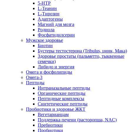
5-HTP
L-Теанин
L-Тирозин
Адаптогены
Магний для мозга
Родиола
Фосфатидилсерин
Мужское здоровье
Биотин
Бустеры тестостерона (Tribulus, цинк, Мака)
Здоровье простаты (пальметто, тыквенные
семечки)
Либидо и энергия
Омега и фосфолипиды
Омега-3
Пептиды
Интраназальные пептиды
Органические пептиды
Пептидные комплексы
Синтетические пептиды
Пробиотики и здоровье ЖКТ
Вегетарианцам
Поддержка печени (расторопша, NAC)
Пребиотики
Пробиотики