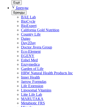
Ещё
Бренды
Бренды
BAE Lab
BioCycle
BioExpert
California Gold Nutrition
Country Life
Daigo
Day2Day
Doctor Jivera Group
Eco-Element
EGENY
Enhel Med
Enzymedica
Garden of Life
HRW Natural Health Products Inc
Inner Health
Jarrow Formulas
Life Extension
Liposomal Vitamins
Litte Life Lab
MARUTAKA
Metabiotic FRS