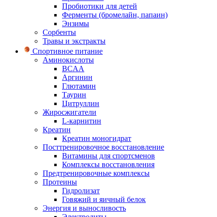
Пробиотики для детей
Ферменты (бромелайн, папаин)
Энзимы
Сорбенты
Травы и экстракты
Спортивное питание
Аминокислоты
BCAA
Аргинин
Глютамин
Таурин
Цитруллин
Жиросжигатели
L-карнитин
Креатин
Креатин моногидрат
Посттренировочное восстановление
Витамины для спортсменов
Комплексы восстановления
Предтренировочные комплексы
Протеины
Гидролизат
Говяжий и яичный белок
Энергия и выносливость
Электролиты