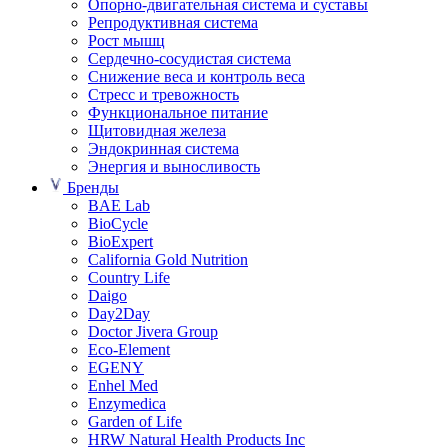
Опорно-двигательная система и суставы
Репродуктивная система
Рост мышц
Сердечно-сосудистая система
Снижение веса и контроль веса
Стресс и тревожность
Функциональное питание
Щитовидная железа
Эндокринная система
Энергия и выносливость
Бренды
BAE Lab
BioCycle
BioExpert
California Gold Nutrition
Country Life
Daigo
Day2Day
Doctor Jivera Group
Eco-Element
EGENY
Enhel Med
Enzymedica
Garden of Life
HRW Natural Health Products Inc