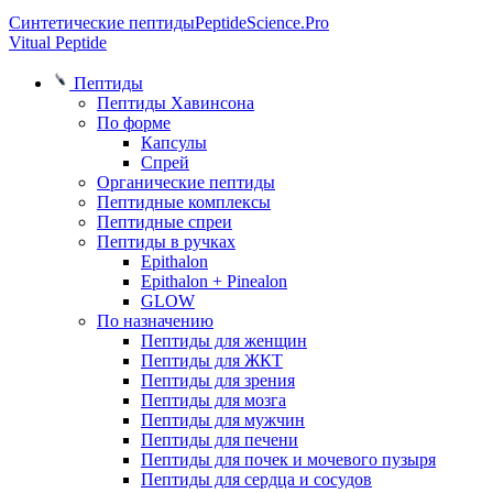
Синтетические пептиды
PeptideScience.Pro
Vitual Peptide
Пептиды
Пептиды Хавинсона
По форме
Капсулы
Спрей
Органические пептиды
Пептидные комплексы
Пептидные спреи
Пептиды в ручках
Epithalon
Epithalon + Pinealon
GLOW
По назначению
Пептиды для женщин
Пептиды для ЖКТ
Пептиды для зрения
Пептиды для мозга
Пептиды для мужчин
Пептиды для печени
Пептиды для почек и мочевого пузыря
Пептиды для сердца и сосудов