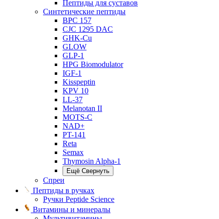
Пептиды для суставов
Синтетические пептиды
BPC 157
CJC 1295 DAC
GHK-Cu
GLOW
GLP-1
HPG Biomodulator
IGF-1
Kisspeptin
KPV 10
LL-37
Melanotan II
MOTS-C
NAD+
PT-141
Reta
Semax
Thymosin Alpha-1
Ещё
Свернуть
Спреи
Пептиды в ручках
Ручки Peptide Science
Витамины и минералы
Мультивитамины