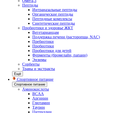
Омега-3
Пептиды
Интраназальные пептиды
Органические пептиды
Пептидные комплексы
Синтетические пептиды
Пробиотики и здоровье ЖКТ
Вегетарианцам
Поддержка печени (расторопша, NAC)
Пребиотики
Пробиотики
Пробиотики для детей
Ферменты (бромелайн, папаин)
Энзимы
Сорбенты
Травы и экстракты
Ещё
Спортивное питание
Спортивное питание
Аминокислоты
BCAA
Аргинин
Глютамин
Таурин
Цитруллин