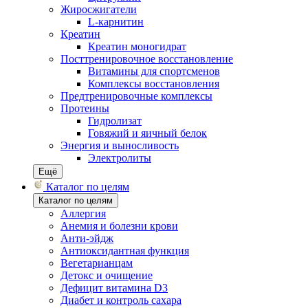
Жиросжигатели
L-карнитин
Креатин
Креатин моногидрат
Посттренировочное восстановление
Витамины для спортсменов
Комплексы восстановления
Предтренировочные комплексы
Протеины
Гидролизат
Говяжий и яичный белок
Энергия и выносливость
Электролиты
Ещё
Каталог по целям
Каталог по целям
Аллергия
Анемия и болезни крови
Анти-эйдж
Антиоксидантная функция
Вегетарианцам
Детокс и очищение
Дефицит витамина D3
Диабет и контроль сахара