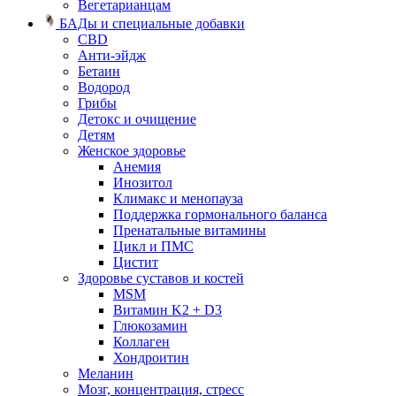
Вегетарианцам
БАДы и специальные добавки
CBD
Анти-эйдж
Бетаин
Водород
Грибы
Детокс и очищение
Детям
Женское здоровье
Анемия
Инозитол
Климакс и менопауза
Поддержка гормонального баланса
Пренатальные витамины
Цикл и ПМС
Цистит
Здоровье суставов и костей
MSM
Витамин K2 + D3
Глюкозамин
Коллаген
Хондроитин
Меланин
Мозг, концентрация, стресс