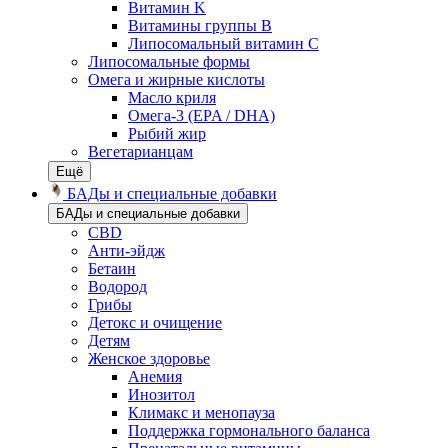
Витамин K
Витамины группы B
Липосомальный витамин C
Липосомальные формы
Омега и жирные кислоты
Масло криля
Омега-3 (EPA / DHA)
Рыбий жир
Вегетарианцам
Ещё
БАДы и специальные добавки
БАДы и специальные добавки
CBD
Анти-эйдж
Бетаин
Водород
Грибы
Детокс и очищение
Детям
Женское здоровье
Анемия
Инозитол
Климакс и менопауза
Поддержка гормонального баланса