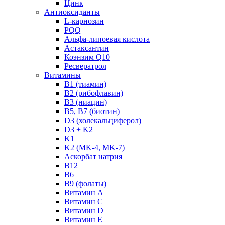
Цинк
Антиоксиданты
L-карнозин
PQQ
Альфа-липоевая кислота
Астаксантин
Коэнзим Q10
Ресвератрол
Витамины
B1 (тиамин)
B2 (рибофлавин)
B3 (ниацин)
B5, B7 (биотин)
D3 (холекальциферол)
D3 + K2
K1
K2 (MK-4, MK-7)
Аскорбат натрия
В12
В6
В9 (фолаты)
Витамин A
Витамин C
Витамин D
Витамин E