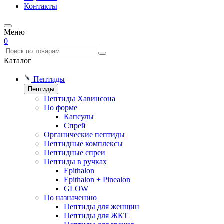
Контакты
Меню
0
Каталог
Пептиды
Пептиды
Пептиды Хавинсона
По форме
Капсулы
Спрей
Органические пептиды
Пептидные комплексы
Пептидные спреи
Пептиды в ручках
Epithalon
Epithalon + Pinealon
GLOW
По назначению
Пептиды для женщин
Пептиды для ЖКТ