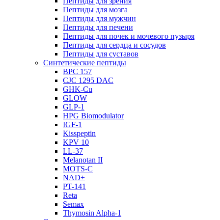
Пептиды для зрения
Пептиды для мозга
Пептиды для мужчин
Пептиды для печени
Пептиды для почек и мочевого пузыря
Пептиды для сердца и сосудов
Пептиды для суставов
Синтетические пептиды
BPC 157
CJC 1295 DAC
GHK-Cu
GLOW
GLP-1
HPG Biomodulator
IGF-1
Kisspeptin
KPV 10
LL-37
Melanotan II
MOTS-C
NAD+
PT-141
Reta
Semax
Thymosin Alpha-1