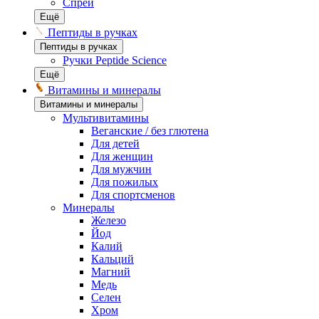
Спреи
Ещё
Пептиды в ручках
Пептиды в ручках
Ручки Peptide Science
Ещё
Витамины и минералы
Витамины и минералы
Мультивитамины
Веганские / без глютена
Для детей
Для женщин
Для мужчин
Для пожилых
Для спортсменов
Минералы
Железо
Йод
Калий
Кальций
Магний
Медь
Селен
Хром