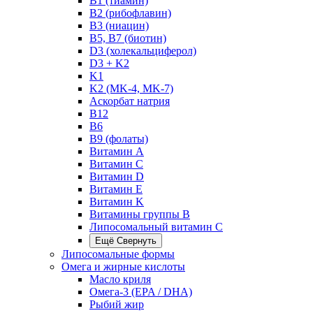
B1 (тиамин)
B2 (рибофлавин)
B3 (ниацин)
B5, B7 (биотин)
D3 (холекальциферол)
D3 + K2
K1
K2 (MK-4, MK-7)
Аскорбат натрия
В12
В6
В9 (фолаты)
Витамин A
Витамин C
Витамин D
Витамин E
Витамин K
Витамины группы B
Липосомальный витамин C
Ещё
Свернуть
Липосомальные формы
Омега и жирные кислоты
Масло криля
Омега-3 (EPA / DHA)
Рыбий жир