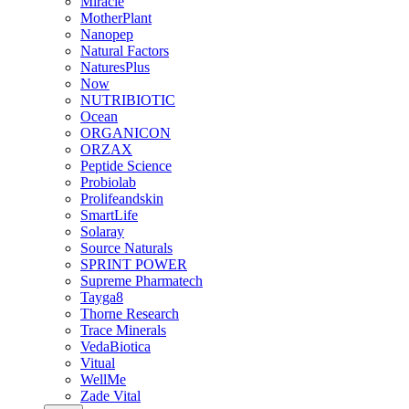
Miracle
MotherPlant
Nanopep
Natural Factors
NaturesPlus
Now
NUTRIBIOTIC
Ocean
ORGANICON
ORZAX
Peptide Science
Probiolab
Prolifeandskin
SmartLife
Solaray
Source Naturals
SPRINT POWER
Supreme Pharmatech
Tayga8
Thorne Research
Trace Minerals
VedaBiotica
Vitual
WellMe
Zade Vital