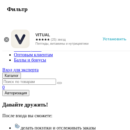
Фильтр
г. Москва
Vitual Peptide
+7 (800) 101-13-25
VITUAL
Установить
☆☆☆☆☆
★★★★★
(25) звезд
Специалистам
Пептиды, витамины и нутрицевтики
Поставщикам
Оптовым клиентам
Баллы и бонусы
Вход для эксперта
Каталог
0
Авторизация
Давайте дружить!
После входа вы сможете:
делать покупки и отслеживать заказы