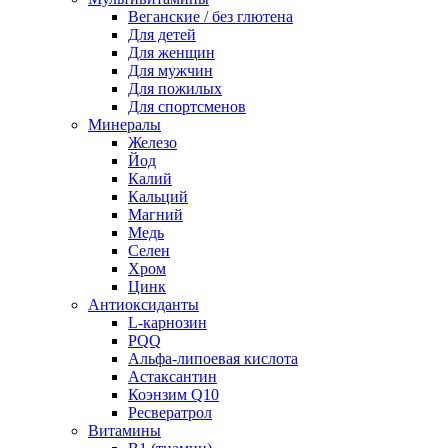
Веганские / без глютена
Для детей
Для женщин
Для мужчин
Для пожилых
Для спортсменов
Минералы
Железо
Йод
Калий
Кальций
Магний
Медь
Селен
Хром
Цинк
Антиоксиданты
L-карнозин
PQQ
Альфа-липоевая кислота
Астаксантин
Коэнзим Q10
Ресвератрол
Витамины