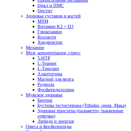
Пренатальные витамины
Цикл и ПМС
Цистит
Здоровье суставов и костей
MSM
Витамин K2 + D3
Глюкозамин
Коллаген
Хондроитин
Меланин
Мозг, концентрация, стресс
5-HTP
L-Теанин
L-Тирозин
Адаптогены
Магний для мозга
Родиола
Фосфатидилсерин
Мужское здоровье
Биотин
Бустеры тестостерона (Tribulus, цинк, Мака)
Здоровье простаты (пальметто, тыквенные
семечки)
Либидо и энергия
Омега и фосфолипиды