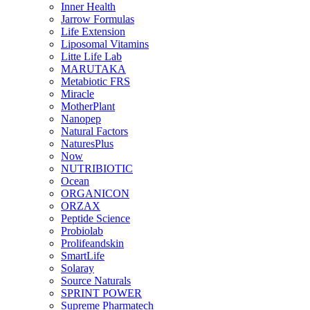
Inner Health
Jarrow Formulas
Life Extension
Liposomal Vitamins
Litte Life Lab
MARUTAKA
Metabiotic FRS
Miracle
MotherPlant
Nanopep
Natural Factors
NaturesPlus
Now
NUTRIBIOTIC
Ocean
ORGANICON
ORZAX
Peptide Science
Probiolab
Prolifeandskin
SmartLife
Solaray
Source Naturals
SPRINT POWER
Supreme Pharmatech