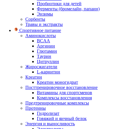
Пробиотики для детей
Ферменты (бромелайн, папаин)
Энзимы
Сорбенты
Травы и экстракты
Спортивное питание
Аминокислоты
BCAA
Аргинин
Глютамин
Таурин
Цитруллин
Жиросжигатели
L-карнитин
Креатин
Креатин моногидрат
Посттренировочное восстановление
Витамины для спортсменов
Комплексы восстановления
Предтренировочные комплексы
Протеины
Гидролизат
Говяжий и яичный белок
Энергия и выносливость
Электролиты