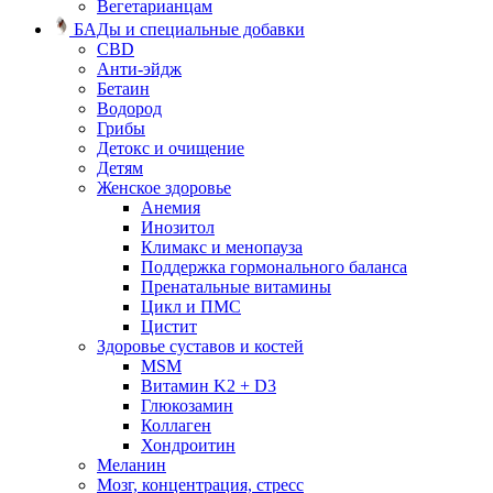
Вегетарианцам
БАДы и специальные добавки
CBD
Анти-эйдж
Бетаин
Водород
Грибы
Детокс и очищение
Детям
Женское здоровье
Анемия
Инозитол
Климакс и менопауза
Поддержка гормонального баланса
Пренатальные витамины
Цикл и ПМС
Цистит
Здоровье суставов и костей
MSM
Витамин K2 + D3
Глюкозамин
Коллаген
Хондроитин
Меланин
Мозг, концентрация, стресс