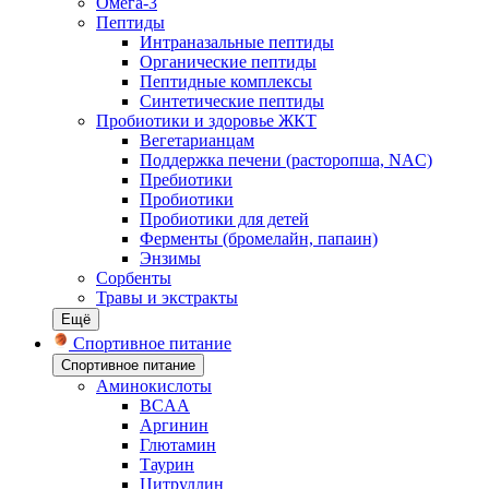
Омега-3
Пептиды
Интраназальные пептиды
Органические пептиды
Пептидные комплексы
Синтетические пептиды
Пробиотики и здоровье ЖКТ
Вегетарианцам
Поддержка печени (расторопша, NAC)
Пребиотики
Пробиотики
Пробиотики для детей
Ферменты (бромелайн, папаин)
Энзимы
Сорбенты
Травы и экстракты
Ещё
Спортивное питание
Спортивное питание
Аминокислоты
BCAA
Аргинин
Глютамин
Таурин
Цитруллин