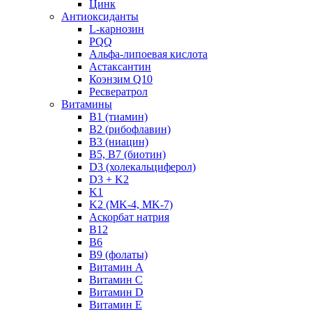
Цинк
Антиоксиданты
L-карнозин
PQQ
Альфа-липоевая кислота
Астаксантин
Коэнзим Q10
Ресвератрол
Витамины
B1 (тиамин)
B2 (рибофлавин)
B3 (ниацин)
B5, B7 (биотин)
D3 (холекальциферол)
D3 + K2
K1
K2 (MK-4, MK-7)
Аскорбат натрия
В12
В6
В9 (фолаты)
Витамин A
Витамин C
Витамин D
Витамин E