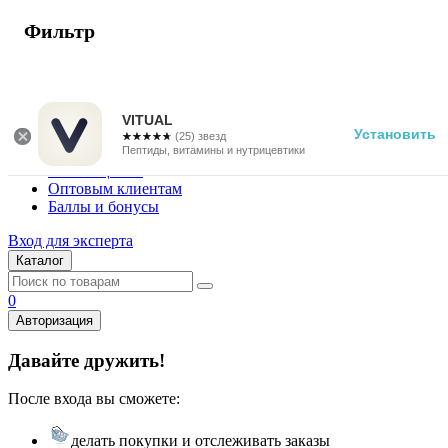
Фильтр
г. Москва
Vitual Peptide
+7 (800) 101-13-25
VITUAL
Установить
☆☆☆☆☆
★★★★★
(25) звезд
Специалистам
Пептиды, витамины и нутрицевтики
Поставщикам
Оптовым клиентам
Баллы и бонусы
Вход для эксперта
Каталог
0
Авторизация
Давайте дружить!
После входа вы сможете:
делать покупки и отслеживать заказы