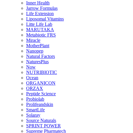
Inner Health
Jarrow Formulas
Life Extension
Liposomal Vitamins
Litte Life Lab
MARUTAKA
Metabiotic FRS
Miracle
MotherPlant
Nanopep
Natural Factors
NaturesPlus
Now
NUTRIBIOTIC
Ocean
ORGANICON
ORZAX
Peptide Science
Probiolab
Prolifeandskin
SmartLife
Solaray
Source Naturals
SPRINT POWER
Supreme Pharmatech