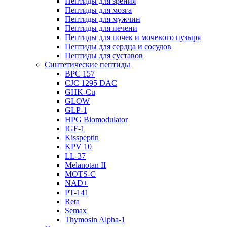
Пептиды для зрения
Пептиды для мозга
Пептиды для мужчин
Пептиды для печени
Пептиды для почек и мочевого пузыря
Пептиды для сердца и сосудов
Пептиды для суставов
Синтетические пептиды
BPC 157
CJC 1295 DAC
GHK-Cu
GLOW
GLP-1
HPG Biomodulator
IGF-1
Kisspeptin
KPV 10
LL-37
Melanotan II
MOTS-C
NAD+
PT-141
Reta
Semax
Thymosin Alpha-1