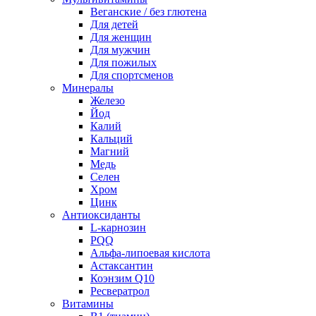
Веганские / без глютена
Для детей
Для женщин
Для мужчин
Для пожилых
Для спортсменов
Минералы
Железо
Йод
Калий
Кальций
Магний
Медь
Селен
Хром
Цинк
Антиоксиданты
L-карнозин
PQQ
Альфа-липоевая кислота
Астаксантин
Коэнзим Q10
Ресвератрол
Витамины