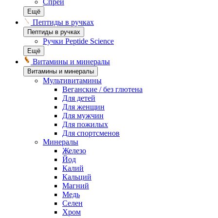
Спреи
Ещё
Пептиды в ручках
Пептиды в ручках
Ручки Peptide Science
Ещё
Витамины и минералы
Витамины и минералы
Мультивитамины
Веганские / без глютена
Для детей
Для женщин
Для мужчин
Для пожилых
Для спортсменов
Минералы
Железо
Йод
Калий
Кальций
Магний
Медь
Селен
Хром