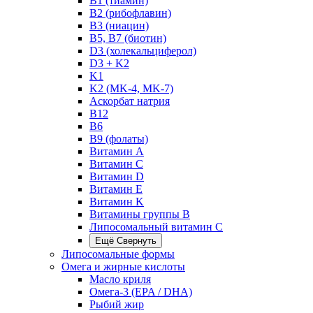
B1 (тиамин)
B2 (рибофлавин)
B3 (ниацин)
B5, B7 (биотин)
D3 (холекальциферол)
D3 + K2
K1
K2 (MK-4, MK-7)
Аскорбат натрия
В12
В6
В9 (фолаты)
Витамин A
Витамин C
Витамин D
Витамин E
Витамин K
Витамины группы B
Липосомальный витамин C
Ещё
Свернуть
Липосомальные формы
Омега и жирные кислоты
Масло криля
Омега-3 (EPA / DHA)
Рыбий жир