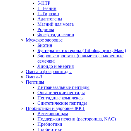
5-HTP
L-Теанин
L-Тирозин
Адаптогены
Магний для мозга
Родиола
Фосфатидилсерин
Мужское здоровье
Биотин
Бустеры тестостерона (Tribulus, цинк, Мака)
Здоровье простаты (пальметто, тыквенные
семечки)
Либидо и энергия
Омега и фосфолипиды
Омега-3
Пептиды
Интраназальные пептиды
Органические пептиды
Пептидные комплексы
Синтетические пептиды
Пробиотики и здоровье ЖКТ
Вегетарианцам
Поддержка печени (расторопша, NAC)
Пребиотики
Пробиотики