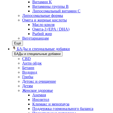
Витамин K
Витамины группы B
Липосомальный витамин C
Липосомальные формы
Омега и жирные кислоты
Масло криля
Омега-3 (EPA / DHA)
Рыбий жир
Вегетарианцам
Ещё
БАДы и специальные добавки
БАДы и специальные добавки
CBD
Анти-эйдж
Бетаин
Водород
Грибы
Детокс и очищение
Детям
Женское здоровье
Анемия
Инозитол
Климакс и менопауза
Поддержка гормонального баланса