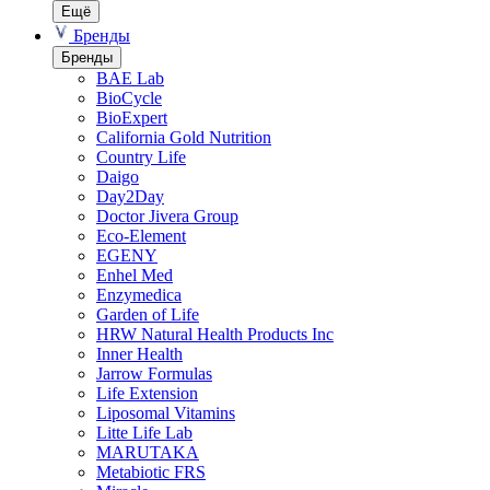
Ещё
Бренды
Бренды
BAE Lab
BioCycle
BioExpert
California Gold Nutrition
Country Life
Daigo
Day2Day
Doctor Jivera Group
Eco-Element
EGENY
Enhel Med
Enzymedica
Garden of Life
HRW Natural Health Products Inc
Inner Health
Jarrow Formulas
Life Extension
Liposomal Vitamins
Litte Life Lab
MARUTAKA
Metabiotic FRS