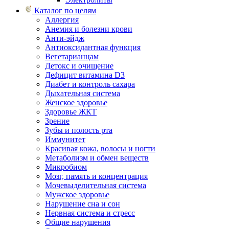
Каталог по целям
Аллергия
Анемия и болезни крови
Анти-эйдж
Антиоксидантная функция
Вегетарианцам
Детокс и очищение
Дефицит витамина D3
Диабет и контроль сахара
Дыхательная система
Женское здоровье
Здоровье ЖКТ
Зрение
Зубы и полость рта
Иммунитет
Красивая кожа, волосы и ногти
Метаболизм и обмен веществ
Микробиом
Мозг, память и концентрация
Мочевыделительная система
Мужское здоровье
Нарушение сна и сон
Нервная система и стресс
Общие нарушения