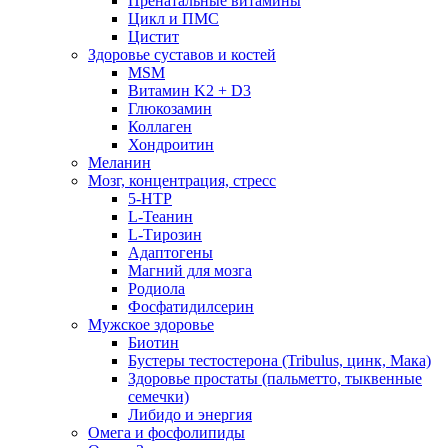
Пренатальные витамины
Цикл и ПМС
Цистит
Здоровье суставов и костей
MSM
Витамин K2 + D3
Глюкозамин
Коллаген
Хондроитин
Меланин
Мозг, концентрация, стресс
5-HTP
L-Теанин
L-Тирозин
Адаптогены
Магний для мозга
Родиола
Фосфатидилсерин
Мужское здоровье
Биотин
Бустеры тестостерона (Tribulus, цинк, Мака)
Здоровье простаты (пальметто, тыквенные
семечки)
Либидо и энергия
Омега и фосфолипиды