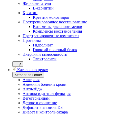
Жиросжигатели
L-карнитин
Креатин
Креатин моногидрат
Посттренировочное восстановление
Витамины для спортсменов
Комплексы восстановления
Предтренировочные комплексы
Протеины
Гидролизат
Говяжий и яичный белок
Энергия и выносливость
Электролиты
Ещё
Каталог по целям
Каталог по целям
Аллергия
Анемия и болезни крови
Анти-эйдж
Антиоксидантная функция
Вегетарианцам
Детокс и очищение
Дефицит витамина D3
Диабет и контроль сахара