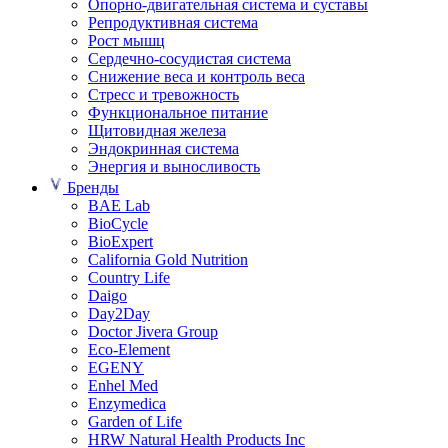
Опорно-двигательная система и суставы
Репродуктивная система
Рост мышц
Сердечно-сосудистая система
Снижение веса и контроль веса
Стресс и тревожность
Функциональное питание
Щитовидная железа
Эндокринная система
Энергия и выносливость
Бренды
BAE Lab
BioCycle
BioExpert
California Gold Nutrition
Country Life
Daigo
Day2Day
Doctor Jivera Group
Eco-Element
EGENY
Enhel Med
Enzymedica
Garden of Life
HRW Natural Health Products Inc