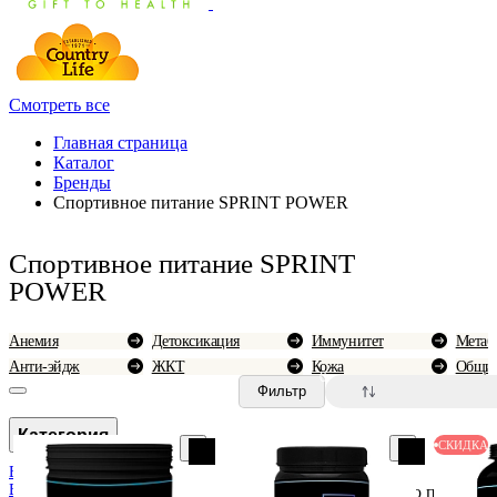
Смотреть все
Главная страница
Каталог
Бренды
Спортивное питание SPRINT POWER
Спортивное питание SPRINT
POWER
Анемия
Детоксикация
Иммунитет
Метаб
Анти-эйдж
ЖКТ
Кожа
Общие
0
Фильтр
Категория
СКИДКА
BAE Lab
BioCycle
По популярн