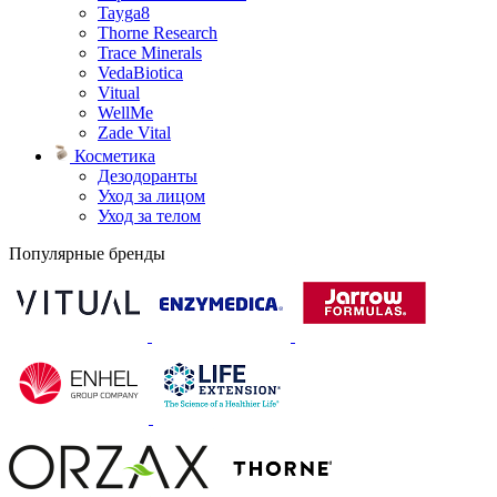
Tayga8
Thorne Research
Trace Minerals
VedaBiotica
Vitual
WellMe
Zade Vital
Косметика
Дезодоранты
Уход за лицом
Уход за телом
Популярные бренды