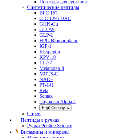
Пептиды для суставов
Синтетические пептиды
BPC 157
CJC 1295 DAC
GHK-Cu
GLOW
GLP-1
HPG Biomodulator
IGF-1
Kisspeptin
KPV 10
LL-37
Melanotan II
MOTS-C
NAD+
PT-141
Reta
Semax
Thymosin Alpha-1
Ещё
Свернуть
Спреи
Пептиды в ручках
Ручки Peptide Science
Витамины и минералы
Мультивитамины