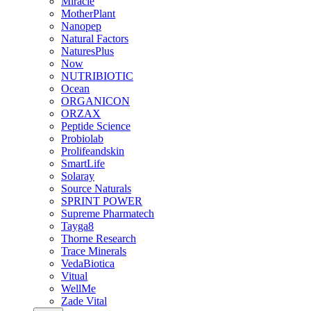
Miracle
MotherPlant
Nanopep
Natural Factors
NaturesPlus
Now
NUTRIBIOTIC
Ocean
ORGANICON
ORZAX
Peptide Science
Probiolab
Prolifeandskin
SmartLife
Solaray
Source Naturals
SPRINT POWER
Supreme Pharmatech
Tayga8
Thorne Research
Trace Minerals
VedaBiotica
Vitual
WellMe
Zade Vital