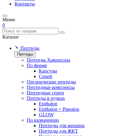
Контакты
Меню
0
Каталог
Пептиды
Пептиды
Пептиды Хавинсона
По форме
Капсулы
Спрей
Органические пептиды
Пептидные комплексы
Пептидные спреи
Пептиды в ручках
Epithalon
Epithalon + Pinealon
GLOW
По назначению
Пептиды для женщин
Пептиды для ЖКТ