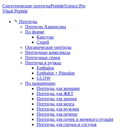
Синтетические пептиды
PeptideScience.Pro
Vitual Peptide
Пептиды
Пептиды Хавинсона
По форме
Капсулы
Спрей
Органические пептиды
Пептидные комплексы
Пептидные спреи
Пептиды в ручках
Epithalon
Epithalon + Pinealon
GLOW
По назначению
Пептиды для женщин
Пептиды для ЖКТ
Пептиды для зрения
Пептиды для мозга
Пептиды для мужчин
Пептиды для печени
Пептиды для почек и мочевого пузыря
Пептиды для сердца и сосудов