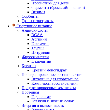
Пробиотики для детей
Ферменты (бромелайн, папаин)
Энзимы
Сорбенты
Травы и экстракты
Спортивное питание
Аминокислоты
BCAA
Аргинин
Глютамин
Таурин
Цитруллин
Жиросжигатели
L-карнитин
Креатин
Креатин моногидрат
Посттренировочное восстановление
Витамины для спортсменов
Комплексы восстановления
Предтренировочные комплексы
Протеины
Гидролизат
Говяжий и яичный белок
Энергия и выносливость
Электролиты