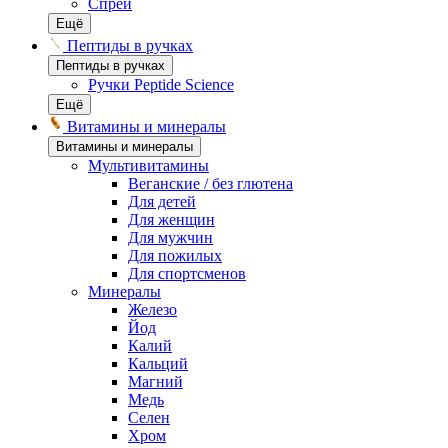
Спреи
Ещё
Пептиды в ручках
Пептиды в ручках
Ручки Peptide Science
Ещё
Витамины и минералы
Витамины и минералы
Мультивитамины
Веганские / без глютена
Для детей
Для женщин
Для мужчин
Для пожилых
Для спортсменов
Минералы
Железо
Йод
Калий
Кальций
Магний
Медь
Селен
Хром