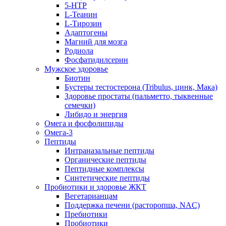
5-HTP
L-Теанин
L-Тирозин
Адаптогены
Магний для мозга
Родиола
Фосфатидилсерин
Мужское здоровье
Биотин
Бустеры тестостерона (Tribulus, цинк, Мака)
Здоровье простаты (пальметто, тыквенные
семечки)
Либидо и энергия
Омега и фосфолипиды
Омега-3
Пептиды
Интраназальные пептиды
Органические пептиды
Пептидные комплексы
Синтетические пептиды
Пробиотики и здоровье ЖКТ
Вегетарианцам
Поддержка печени (расторопша, NAC)
Пребиотики
Пробиотики