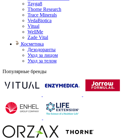
Tayga8
Thorne Research
Trace Minerals
VedaBiotica
Vitual
WellMe
Zade Vital
Косметика
Дезодоранты
Уход за лицом
Уход за телом
Популярные бренды