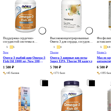
Поддержка сердечно-
Высококонцентрированные
Фосфолип
сосудистой системы и
Омега 3 для сердца, сосудов и
астаксант
липидного профиля.
мозга
биодоступ
5
5
1
4
5
4.8
мозга, су
долголет
Now
Thorne
Fёrster’s
Омега-3 рыбий жир Omega-3
Омега 3 жирные кислоты
Масло кр
Fish Oil 1000 мг, Now 100
Super EPA, Thorne 90 капсул
антарктиче
капсул
капсул
1 500 ₽
5 700 ₽
6 500 ₽
+45 баллов
+171 балл
+195 бал