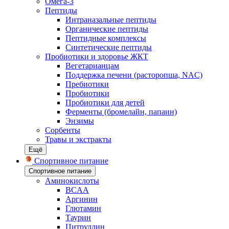
Омега-3
Пептиды
Интраназальные пептиды
Органические пептиды
Пептидные комплексы
Синтетические пептиды
Пробиотики и здоровье ЖКТ
Вегетарианцам
Поддержка печени (расторопша, NAC)
Пребиотики
Пробиотики
Пробиотики для детей
Ферменты (бромелайн, папаин)
Энзимы
Сорбенты
Травы и экстракты
Ещё
Спортивное питание
Спортивное питание
Аминокислоты
BCAA
Аргинин
Глютамин
Таурин
Цитруллин