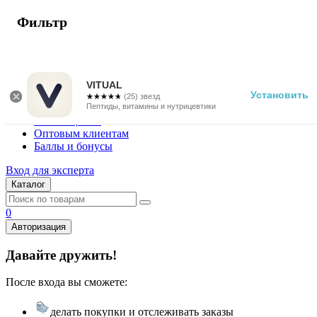
Фильтр
г. Москва
Vitual Peptide
+7 (800) 101-13-25
VITUAL
Установить
☆☆☆☆☆
★★★★★
(25) звезд
Специалистам
Пептиды, витамины и нутрицевтики
Поставщикам
Оптовым клиентам
Баллы и бонусы
Вход для эксперта
Каталог
0
Авторизация
Давайте дружить!
После входа вы сможете:
делать покупки и отслеживать заказы