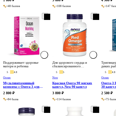
1 600 ₽
3 600 ₽
4 900 ₽
+48 баллов
+108 баллов
+147 бал
Поддерживает здоровье
Для здорового сердца и
Триглице
матери и ребенка
сбалансированного
диких ры
холестерина
5
4.8
5
5
5
4.8
Ocean
Now
Ocean
Мультивитаминный
Красная Омега 90 мягких
Омега-3 
комплекс с Омега 3 для
капсул, Now 90 капсул
беременных и кормящих
2 800 ₽
3 800 ₽
2 500 ₽
женщин 30 капсул, Ocean 30
капсул
+84 балла
+114 баллов
+75 балл