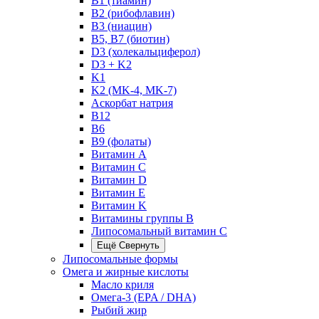
B1 (тиамин)
B2 (рибофлавин)
B3 (ниацин)
B5, B7 (биотин)
D3 (холекальциферол)
D3 + K2
K1
K2 (MK-4, MK-7)
Аскорбат натрия
В12
В6
В9 (фолаты)
Витамин A
Витамин C
Витамин D
Витамин E
Витамин K
Витамины группы B
Липосомальный витамин C
Ещё
Свернуть
Липосомальные формы
Омега и жирные кислоты
Масло криля
Омега-3 (EPA / DHA)
Рыбий жир