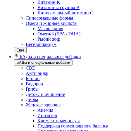
Витамин K
Витамины группы B
Липосомальный витамин C
Липосомальные формы
Омега и жирные кислоты
Масло криля
Омега-3 (EPA / DHA)
Рыбий жир
Вегетарианцам
Ещё
БАДы и специальные добавки
БАДы и специальные добавки
CBD
Анти-эйдж
Бетаин
Водород
Грибы
Детокс и очищение
Детям
Женское здоровье
Анемия
Инозитол
Климакс и менопауза
Поддержка гормонального баланса