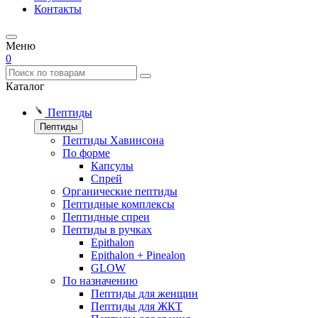
Контакты
Меню
0
Каталог
Пептиды
Пептиды
Пептиды Хавинсона
По форме
Капсулы
Спрей
Органические пептиды
Пептидные комплексы
Пептидные спреи
Пептиды в ручках
Epithalon
Epithalon + Pinealon
GLOW
По назначению
Пептиды для женщин
Пептиды для ЖКТ