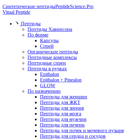
Синтетические пептиды
PeptideScience.Pro
Vitual Peptide
Пептиды
Пептиды Хавинсона
По форме
Капсулы
Спрей
Органические пептиды
Пептидные комплексы
Пептидные спреи
Пептиды в ручках
Epithalon
Epithalon + Pinealon
GLOW
По назначению
Пептиды для женщин
Пептиды для ЖКТ
Пептиды для зрения
Пептиды для мозга
Пептиды для мужчин
Пептиды для печени
Пептиды для почек и мочевого пузыря
Пептиды для сердца и сосудов