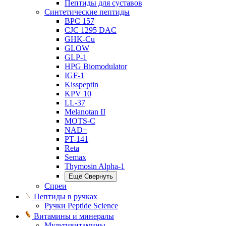
Пептиды для суставов
Синтетические пептиды
BPC 157
CJC 1295 DAC
GHK-Cu
GLOW
GLP-1
HPG Biomodulator
IGF-1
Kisspeptin
KPV 10
LL-37
Melanotan II
MOTS-C
NAD+
PT-141
Reta
Semax
Thymosin Alpha-1
Ещё
Свернуть
Спреи
Пептиды в ручках
Ручки Peptide Science
Витамины и минералы
Мультивитамины