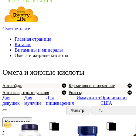
Смотреть все
Главная страница
Каталог
Витамины и минералы
Омега и жирные кислоты
Омега и жирные кислоты
Анти-эйдж
Беременность и кормление
Антиоксидантная функция
Волосы
Для
Для
Для
Иммунитет
Оригинал из
девушек
мужчин
пищеварения
США
0
Фильтр
Категория
ХИТ
Мультивитамины