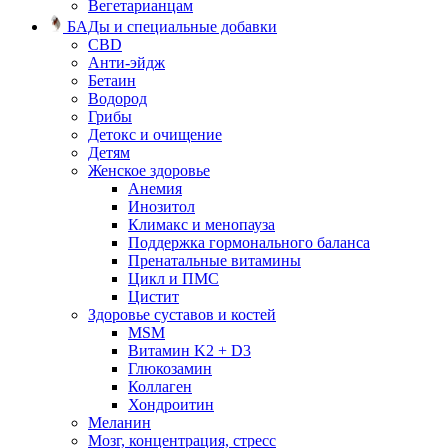
Вегетарианцам
БАДы и специальные добавки
CBD
Анти-эйдж
Бетаин
Водород
Грибы
Детокс и очищение
Детям
Женское здоровье
Анемия
Инозитол
Климакс и менопауза
Поддержка гормонального баланса
Пренатальные витамины
Цикл и ПМС
Цистит
Здоровье суставов и костей
MSM
Витамин K2 + D3
Глюкозамин
Коллаген
Хондроитин
Меланин
Мозг, концентрация, стресс