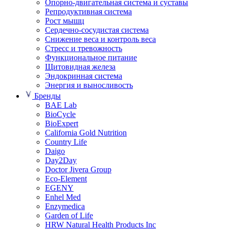
Опорно-двигательная система и суставы
Репродуктивная система
Рост мышц
Сердечно-сосудистая система
Снижение веса и контроль веса
Стресс и тревожность
Функциональное питание
Щитовидная железа
Эндокринная система
Энергия и выносливость
Бренды
BAE Lab
BioCycle
BioExpert
California Gold Nutrition
Country Life
Daigo
Day2Day
Doctor Jivera Group
Eco-Element
EGENY
Enhel Med
Enzymedica
Garden of Life
HRW Natural Health Products Inc