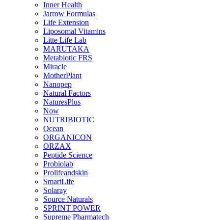
Inner Health
Jarrow Formulas
Life Extension
Liposomal Vitamins
Litte Life Lab
MARUTAKA
Metabiotic FRS
Miracle
MotherPlant
Nanopep
Natural Factors
NaturesPlus
Now
NUTRIBIOTIC
Ocean
ORGANICON
ORZAX
Peptide Science
Probiolab
Prolifeandskin
SmartLife
Solaray
Source Naturals
SPRINT POWER
Supreme Pharmatech