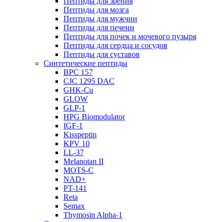
Пептиды для зрения
Пептиды для мозга
Пептиды для мужчин
Пептиды для печени
Пептиды для почек и мочевого пузыря
Пептиды для сердца и сосудов
Пептиды для суставов
Синтетические пептиды
BPC 157
CJC 1295 DAC
GHK-Cu
GLOW
GLP-1
HPG Biomodulator
IGF-1
Kisspeptin
KPV 10
LL-37
Melanotan II
MOTS-C
NAD+
PT-141
Reta
Semax
Thymosin Alpha-1