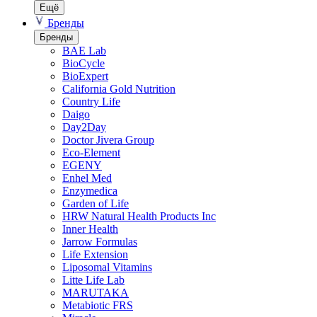
Ещё
Бренды
Бренды
BAE Lab
BioCycle
BioExpert
California Gold Nutrition
Country Life
Daigo
Day2Day
Doctor Jivera Group
Eco-Element
EGENY
Enhel Med
Enzymedica
Garden of Life
HRW Natural Health Products Inc
Inner Health
Jarrow Formulas
Life Extension
Liposomal Vitamins
Litte Life Lab
MARUTAKA
Metabiotic FRS