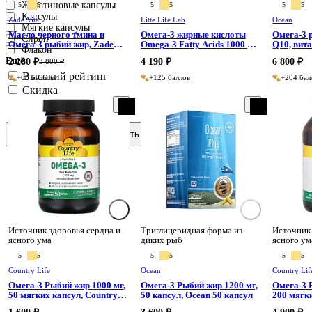
Желатиновые капсулы
Витамин K2 (менахинон-7)
5
5
5
5
5
5
зубов. СРОК ГОДНОСТИ ДО
ДО 05.20
Капсулы
Витамин Е (токоферол)
СЕНТЯБРЯ 2026
Zade Vital
Litte Life Lab
Ocean
Мягкие капсулы
Докозагексаеновая кислота
Масло черного тмина и
Омега-3 жирные кислоты
Омега-3 
Сироп
(ДГК)
Омега-3 рыбий жир, Zade
Omega-3 Fatty Acids 1000 мг,
Q10, вит
Флакон
Железо
Vital 150 мл
Litte Life Lab 60 капсул
2 280 ₽
4 190 ₽
6 800 ₽
Йод
3 800 ₽
Коэнзим Q10
Высокий рейтинг
+68 баллов
+125 баллов
+204 бал
Лецитин
Скидка
Масло криля
Хит
Омега 3
Омега 6
Омега 9
Сбросить
Применить
Омега-3 жирные кислоты
Омега-3 жирные кислоты
(ЭПК, ДГК)
Рыбий жир
Рыбий жир (омега-3 жирные
кислоты)
Селен
Убихинол
Фолиевая кислота
Источник здоровья сердца и
Триглицеридная форма из
Источник 
ясного ума
диких рыб
ясного ум
Фосфолипиды омега-3
комплекса
5
5
5
5
5
5
Цинк
Country Life
Ocean
Country Lif
Эйкозапентаеновая кислота
(ЭПК)
Омега-3 Рыбий жир 1000 мг,
Омега-3 Рыбий жир 1200 мг,
Омега-3 
50 мягких капсул, Country
50 капсул, Ocean 50 капсул
200 мягк
Life 50 капсул
Life 20