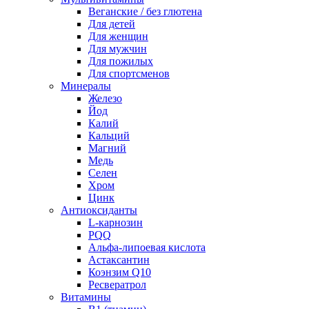
Веганские / без глютена
Для детей
Для женщин
Для мужчин
Для пожилых
Для спортсменов
Минералы
Железо
Йод
Калий
Кальций
Магний
Медь
Селен
Хром
Цинк
Антиоксиданты
L-карнозин
PQQ
Альфа-липоевая кислота
Астаксантин
Коэнзим Q10
Ресвератрол
Витамины