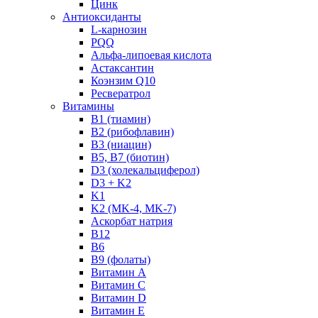
Цинк
Антиоксиданты
L-карнозин
PQQ
Альфа-липоевая кислота
Астаксантин
Коэнзим Q10
Ресвератрол
Витамины
B1 (тиамин)
B2 (рибофлавин)
B3 (ниацин)
B5, B7 (биотин)
D3 (холекальциферол)
D3 + K2
K1
K2 (MK-4, MK-7)
Аскорбат натрия
В12
В6
В9 (фолаты)
Витамин A
Витамин C
Витамин D
Витамин E