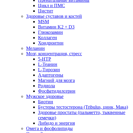
Пренатальные витамины
Цикл и ПМС
Цистит
Здоровье суставов и костей
MSM
Витамин K2 + D3
Глюкозамин
Коллаген
Хондроитин
Меланин
Мозг, концентрация, стресс
5-HTP
L-Теанин
L-Тирозин
Адаптогены
Магний для мозга
Родиола
Фосфатидилсерин
Мужское здоровье
Биотин
Бустеры тестостерона (Tribulus, цинк, Мака)
Здоровье простаты (пальметто, тыквенные
семечки)
Либидо и энергия
Омега и фосфолипиды