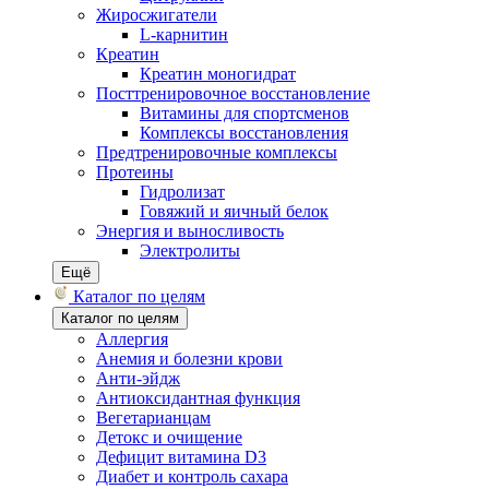
Жиросжигатели
L-карнитин
Креатин
Креатин моногидрат
Посттренировочное восстановление
Витамины для спортсменов
Комплексы восстановления
Предтренировочные комплексы
Протеины
Гидролизат
Говяжий и яичный белок
Энергия и выносливость
Электролиты
Ещё
Каталог по целям
Каталог по целям
Аллергия
Анемия и болезни крови
Анти-эйдж
Антиоксидантная функция
Вегетарианцам
Детокс и очищение
Дефицит витамина D3
Диабет и контроль сахара