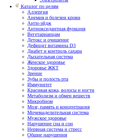
Каталог по целям
Аллергия
Анемия и болезни крови
Анти-эйдж
Антиоксидантная функция
Вегетарианцам
Детокс и очищение
Дефицит витамина D3
Диабет и контроль сахара
Дыхательная система
Женское здоровье
Здоровье ЖКТ
Зрение
Зубы и полость рта
Иммунитет
Красивая кожа, волосы и ногти
Метаболизм и обмен веществ
Микробиом
Мозг, память и концентрация
Мочевыделительная система
Мужское здоровье
Нарушение сна и сон
Нервная система и стресс
Общие нарушения