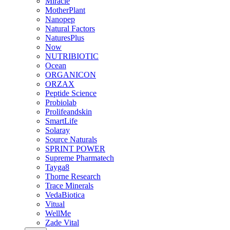
Miracle
MotherPlant
Nanopep
Natural Factors
NaturesPlus
Now
NUTRIBIOTIC
Ocean
ORGANICON
ORZAX
Peptide Science
Probiolab
Prolifeandskin
SmartLife
Solaray
Source Naturals
SPRINT POWER
Supreme Pharmatech
Tayga8
Thorne Research
Trace Minerals
VedaBiotica
Vitual
WellMe
Zade Vital