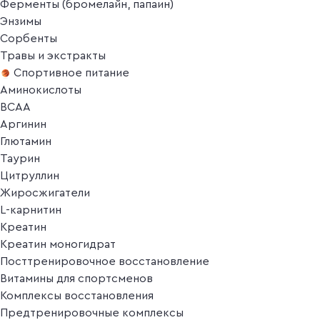
Ферменты (бромелайн, папаин)
Энзимы
Сорбенты
Травы и экстракты
Спортивное питание
Аминокислоты
BCAA
Аргинин
Глютамин
Таурин
Цитруллин
Жиросжигатели
L-карнитин
Креатин
Креатин моногидрат
Посттренировочное восстановление
Витамины для спортсменов
Комплексы восстановления
Предтренировочные комплексы