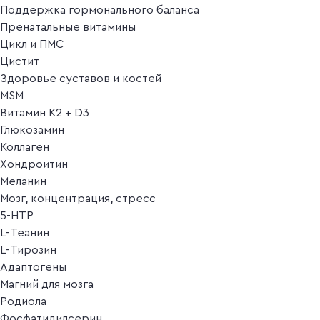
Поддержка гормонального баланса
Пренатальные витамины
Цикл и ПМС
Цистит
Здоровье суставов и костей
MSM
Витамин K2 + D3
Глюкозамин
Коллаген
Хондроитин
Меланин
Мозг, концентрация, стресс
5-HTP
L-Теанин
L-Тирозин
Адаптогены
Магний для мозга
Родиола
Фосфатидилсерин