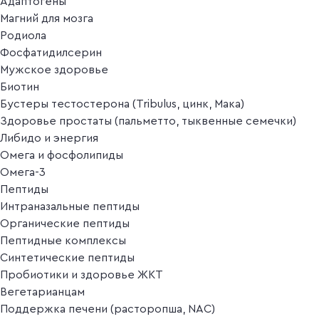
Адаптогены
Магний для мозга
Родиола
Фосфатидилсерин
Мужское здоровье
Биотин
Бустеры тестостерона (Tribulus, цинк, Мака)
Здоровье простаты (пальметто, тыквенные семечки)
Либидо и энергия
Омега и фосфолипиды
Омега-3
Пептиды
Интраназальные пептиды
Органические пептиды
Пептидные комплексы
Синтетические пептиды
Пробиотики и здоровье ЖКТ
Вегетарианцам
Поддержка печени (расторопша, NAC)