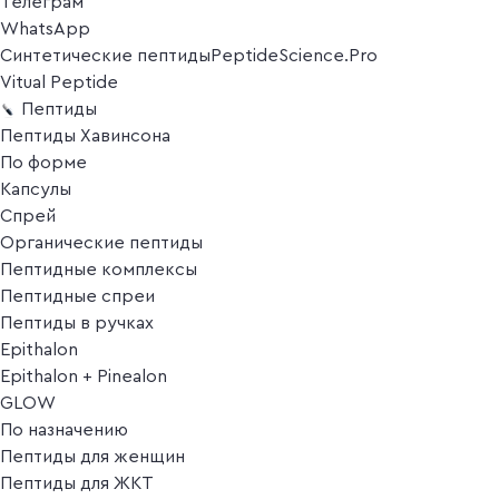
Телеграм
WhatsApp
Синтетические пептиды
PeptideScience.Pro
Vitual Peptide
Пептиды
Пептиды Хавинсона
По форме
Капсулы
Спрей
Органические пептиды
Пептидные комплексы
Пептидные спреи
Пептиды в ручках
Epithalon
Epithalon + Pinealon
GLOW
По назначению
Пептиды для женщин
Пептиды для ЖКТ