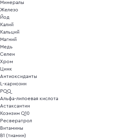
Минералы
Железо
Йод
Калий
Кальций
Магний
Медь
Селен
Хром
Цинк
Антиоксиданты
L-карнозин
PQQ
Альфа-липоевая кислота
Астаксантин
Коэнзим Q10
Ресвератрол
Витамины
B1 (тиамин)