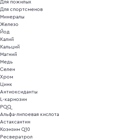
Для пожилых
Для спортсменов
Минералы
Железо
Йод
Калий
Кальций
Магний
Медь
Селен
Хром
Цинк
Антиоксиданты
L-карнозин
PQQ
Альфа-липоевая кислота
Астаксантин
Коэнзим Q10
Ресвератрол