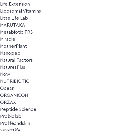
Life Extension
Liposomal Vitamins
Litte Life Lab
MARUTAKA
Metabiotic FRS
Miracle
MotherPlant
Nanopep
Natural Factors
NaturesPlus
Now
NUTRIBIOTIC
Ocean
ORGANICON
ORZAX
Peptide Science
Probiolab
Prolifeandskin
SmartLife