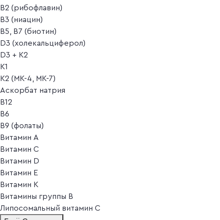
B2 (рибофлавин)
B3 (ниацин)
B5, B7 (биотин)
D3 (холекальциферол)
D3 + K2
K1
K2 (MK-4, MK-7)
Аскорбат натрия
В12
В6
В9 (фолаты)
Витамин A
Витамин C
Витамин D
Витамин E
Витамин K
Витамины группы B
Липосомальный витамин C