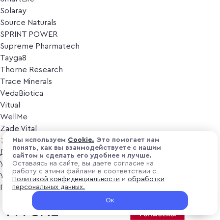
Solaray
Source Naturals
SPRINT POWER
Supreme Pharmatech
Tayga8
Thorne Research
Trace Minerals
VedaBiotica
Vitual
WellMe
Zade Vital
Косметика
Мы используем
Cоokіе.
Это помогает нам
понять, как вы взаимодействуете с нашим
Дезодоранты
сайтом и сделать его удобнее и лучше.
Уход за лицом
Оставаясь на сайте, вы даете согласие на
работу с этими файлами в соответствии с
Уход за телом
Политикой конфиденциальности
и
обработки
Популярные бренды
персональных данных.
Ок