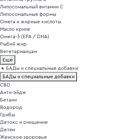
Липосомальный витамин C
Липосомальные формы
Омега и жирные кислоты
Масло криля
Омега-3 (EPA / DHA)
Рыбий жир
Вегетарианцам
Ещё
БАДы и специальные добавки
БАДы и специальные добавки
CBD
Анти-эйдж
Бетаин
Водород
Грибы
Детокс и очищение
Детям
Женское здоровье