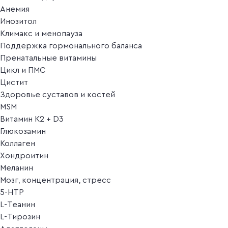
Анемия
Инозитол
Климакс и менопауза
Поддержка гормонального баланса
Пренатальные витамины
Цикл и ПМС
Цистит
Здоровье суставов и костей
MSM
Витамин K2 + D3
Глюкозамин
Коллаген
Хондроитин
Меланин
Мозг, концентрация, стресс
5-HTP
L-Теанин
L-Тирозин