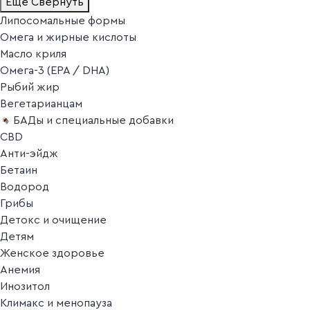
Ещё
Свернуть
Липосомальные формы
Омега и жирные кислоты
Масло криля
Омега-3 (EPA / DHA)
Рыбий жир
Вегетарианцам
БАДы и специальные добавки
CBD
Анти-эйдж
Бетаин
Водород
Грибы
Детокс и очищение
Детям
Женское здоровье
Анемия
Инозитол
Климакс и менопауза