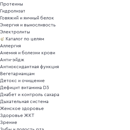
Протеины
Гидролизат
Говяжий и яичный белок
Энергия и выносливость
Электролиты
Каталог по целям
Аллергия
Анемия и болезни крови
Анти-эйдж
Антиоксидантная функция
Вегетарианцам
Детокс и очищение
Дефицит витамина D3
Диабет и контроль сахара
Дыхательная система
Женское здоровье
Здоровье ЖКТ
Зрение
Зубы и полость рта