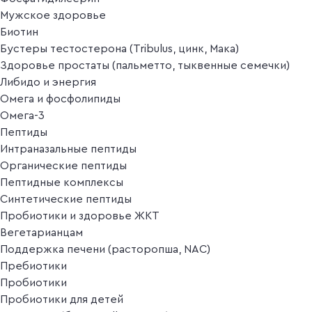
Мужское здоровье
Биотин
Бустеры тестостерона (Tribulus, цинк, Мака)
Здоровье простаты (пальметто, тыквенные семечки)
Либидо и энергия
Омега и фосфолипиды
Омега-3
Пептиды
Интраназальные пептиды
Органические пептиды
Пептидные комплексы
Синтетические пептиды
Пробиотики и здоровье ЖКТ
Вегетарианцам
Поддержка печени (расторопша, NAC)
Пребиотики
Пробиотики
Пробиотики для детей