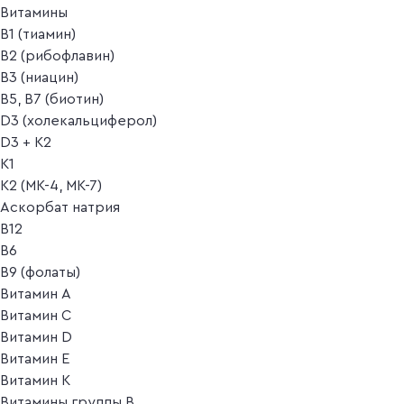
Витамины
B1 (тиамин)
B2 (рибофлавин)
B3 (ниацин)
B5, B7 (биотин)
D3 (холекальциферол)
D3 + K2
K1
K2 (MK-4, MK-7)
Аскорбат натрия
В12
В6
В9 (фолаты)
Витамин A
Витамин C
Витамин D
Витамин E
Витамин K
Витамины группы B