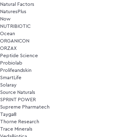
Natural Factors
NaturesPlus
Now
NUTRIBIOTIC
Ocean
ORGANICON
ORZAX
Peptide Science
Probiolab
Prolifeandskin
SmartLife
Solaray
Source Naturals
SPRINT POWER
Supreme Pharmatech
Tayga8
Thorne Research
Trace Minerals
VedaBiotica