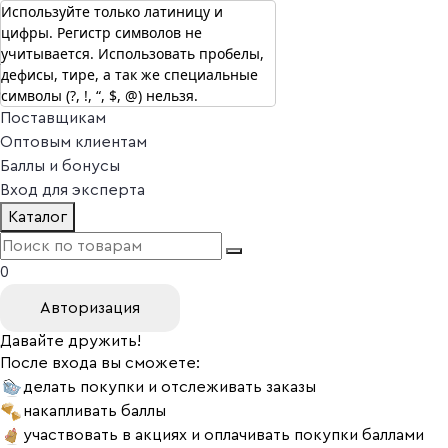
Используйте только латиницу и
цифры. Регистр символов не
г. Москва
учитывается. Использовать пробелы,
Vitual Peptide
+7 (800) 101-13-25
дефисы, тире, а так же специальные
Специалистам
символы (?, !, “, $, @) нельзя.
Поставщикам
Оптовым клиентам
Баллы и бонусы
Вход для эксперта
Каталог
0
Авторизация
Давайте дружить!
После входа вы сможете:
делать покупки и отслеживать заказы
накапливать баллы
участвовать в акциях и оплачивать покупки баллами