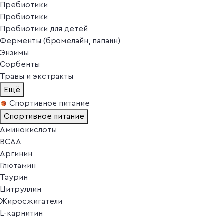
Пребиотики
Пробиотики
Пробиотики для детей
Ферменты (бромелайн, папаин)
Энзимы
Сорбенты
Травы и экстракты
Ещё
Спортивное питание
Спортивное питание
Аминокислоты
BCAA
Аргинин
Глютамин
Таурин
Цитруллин
Жиросжигатели
L-карнитин