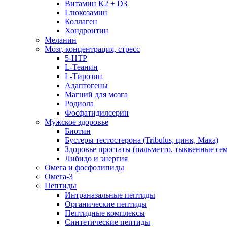
Витамин K2 + D3
Глюкозамин
Коллаген
Хондроитин
Меланин
Мозг, концентрация, стресс
5-HTP
L-Теанин
L-Тирозин
Адаптогены
Магний для мозга
Родиола
Фосфатидилсерин
Мужское здоровье
Биотин
Бустеры тестостерона (Tribulus, цинк, Мака)
Здоровье простаты (пальметто, тыквенные се
Либидо и энергия
Омега и фосфолипиды
Омега-3
Пептиды
Интраназальные пептиды
Органические пептиды
Пептидные комплексы
Синтетические пептиды