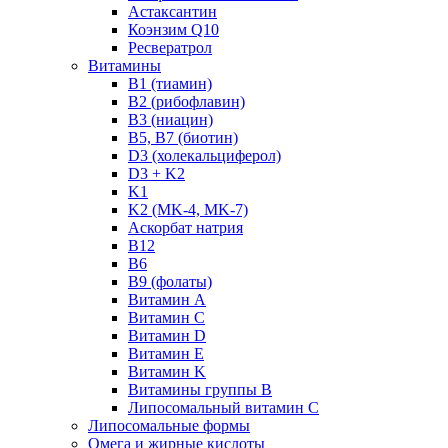
Астаксантин
Коэнзим Q10
Ресвератрол
Витамины
B1 (тиамин)
B2 (рибофлавин)
B3 (ниацин)
B5, B7 (биотин)
D3 (холекальциферол)
D3 + K2
K1
K2 (MK-4, MK-7)
Аскорбат натрия
В12
В6
В9 (фолаты)
Витамин A
Витамин C
Витамин D
Витамин E
Витамин K
Витамины группы B
Липосомальный витамин C
Липосомальные формы
Омега и жирные кислоты