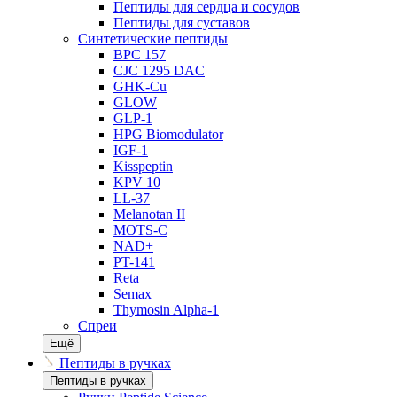
Пептиды для сердца и сосудов
Пептиды для суставов
Синтетические пептиды
BPC 157
CJC 1295 DAC
GHK-Cu
GLOW
GLP-1
HPG Biomodulator
IGF-1
Kisspeptin
KPV 10
LL-37
Melanotan II
MOTS-C
NAD+
PT-141
Reta
Semax
Thymosin Alpha-1
Спреи
Ещё
Пептиды в ручках
Пептиды в ручках