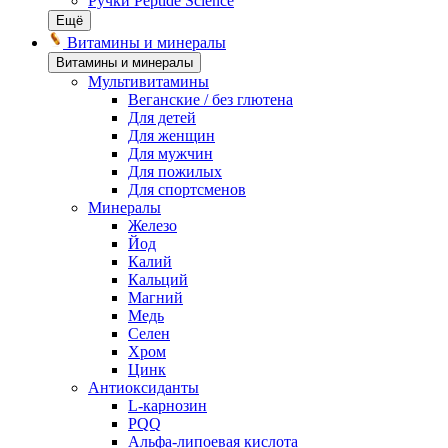
Ручки Peptide Science
Ещё
Витамины и минералы
Витамины и минералы
Мультивитамины
Веганские / без глютена
Для детей
Для женщин
Для мужчин
Для пожилых
Для спортсменов
Минералы
Железо
Йод
Калий
Кальций
Магний
Медь
Селен
Хром
Цинк
Антиоксиданты
L-карнозин
PQQ
Альфа-липоевая кислота