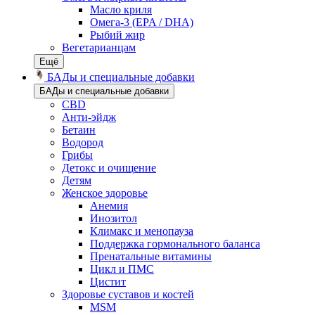
Масло криля
Омега-3 (EPA / DHA)
Рыбий жир
Вегетарианцам
Ещё
БАДы и специальные добавки
БАДы и специальные добавки
CBD
Анти-эйдж
Бетаин
Водород
Грибы
Детокс и очищение
Детям
Женское здоровье
Анемия
Инозитол
Климакс и менопауза
Поддержка гормонального баланса
Пренатальные витамины
Цикл и ПМС
Цистит
Здоровье суставов и костей
MSM