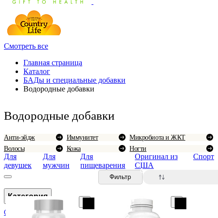
Смотреть все
Главная страница
Каталог
БАДы и специальные добавки
Водородные добавки
Водородные добавки
Анти-эйдж
Иммунитет
Микробиота и ЖКТ
Волосы
Кожа
Ногти
Для
Для
Для
Оригинал из
Спорт
девушек
мужчин
пищеварения
США
0
Фильтр
Категория
CBD