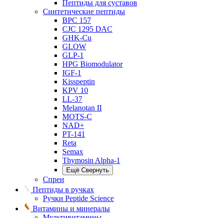
Пептиды для суставов
Синтетические пептиды
BPC 157
CJC 1295 DAC
GHK-Cu
GLOW
GLP-1
HPG Biomodulator
IGF-1
Kisspeptin
KPV 10
LL-37
Melanotan II
MOTS-C
NAD+
PT-141
Reta
Semax
Thymosin Alpha-1
Ещё
Свернуть
Спреи
Пептиды в ручках
Ручки Peptide Science
Витамины и минералы
Мультивитамины