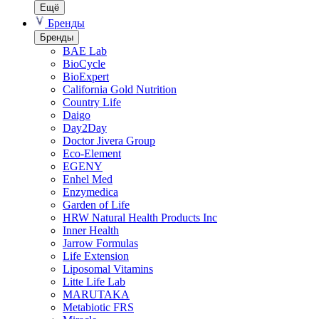
Ещё
Бренды
Бренды
BAE Lab
BioCycle
BioExpert
California Gold Nutrition
Country Life
Daigo
Day2Day
Doctor Jivera Group
Eco-Element
EGENY
Enhel Med
Enzymedica
Garden of Life
HRW Natural Health Products Inc
Inner Health
Jarrow Formulas
Life Extension
Liposomal Vitamins
Litte Life Lab
MARUTAKA
Metabiotic FRS