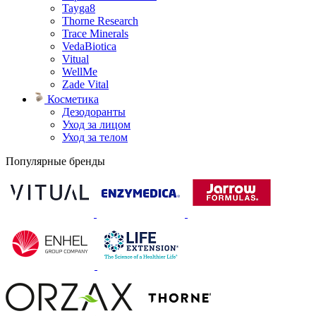
Tayga8
Thorne Research
Trace Minerals
VedaBiotica
Vitual
WellMe
Zade Vital
Косметика
Дезодоранты
Уход за лицом
Уход за телом
Популярные бренды