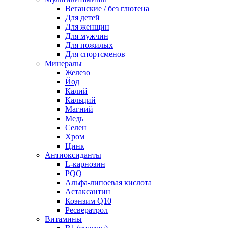
Веганские / без глютена
Для детей
Для женщин
Для мужчин
Для пожилых
Для спортсменов
Минералы
Железо
Йод
Калий
Кальций
Магний
Медь
Селен
Хром
Цинк
Антиоксиданты
L-карнозин
PQQ
Альфа-липоевая кислота
Астаксантин
Коэнзим Q10
Ресвератрол
Витамины