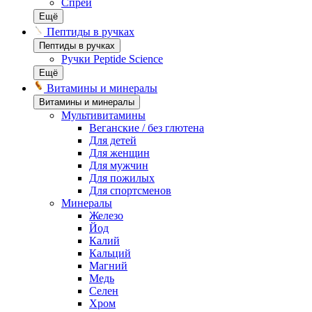
Спреи
Ещё
Пептиды в ручках
Пептиды в ручках
Ручки Peptide Science
Ещё
Витамины и минералы
Витамины и минералы
Мультивитамины
Веганские / без глютена
Для детей
Для женщин
Для мужчин
Для пожилых
Для спортсменов
Минералы
Железо
Йод
Калий
Кальций
Магний
Медь
Селен
Хром