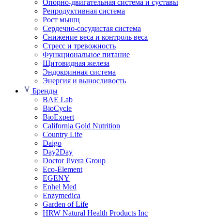
Опорно-двигательная система и суставы
Репродуктивная система
Рост мышц
Сердечно-сосудистая система
Снижение веса и контроль веса
Стресс и тревожность
Функциональное питание
Щитовидная железа
Эндокринная система
Энергия и выносливость
Бренды
BAE Lab
BioCycle
BioExpert
California Gold Nutrition
Country Life
Daigo
Day2Day
Doctor Jivera Group
Eco-Element
EGENY
Enhel Med
Enzymedica
Garden of Life
HRW Natural Health Products Inc