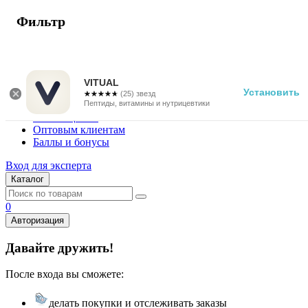
Фильтр
г. Москва
Vitual Peptide
+7 (800) 101-13-25
VITUAL
Установить
☆☆☆☆☆
★★★★★
(25) звезд
Специалистам
Пептиды, витамины и нутрицевтики
Поставщикам
Оптовым клиентам
Баллы и бонусы
Вход для эксперта
Каталог
0
Авторизация
Давайте дружить!
После входа вы сможете:
делать покупки и отслеживать заказы