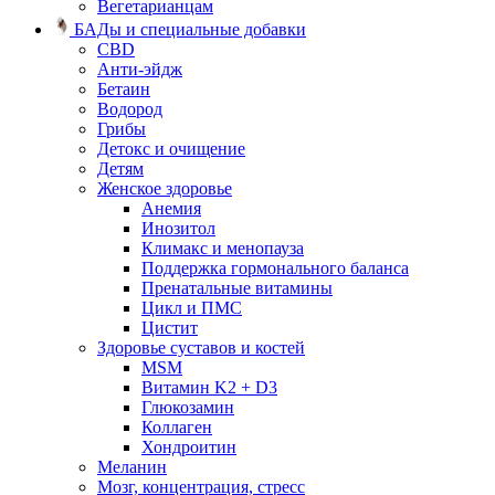
Вегетарианцам
БАДы и специальные добавки
CBD
Анти-эйдж
Бетаин
Водород
Грибы
Детокс и очищение
Детям
Женское здоровье
Анемия
Инозитол
Климакс и менопауза
Поддержка гормонального баланса
Пренатальные витамины
Цикл и ПМС
Цистит
Здоровье суставов и костей
MSM
Витамин K2 + D3
Глюкозамин
Коллаген
Хондроитин
Меланин
Мозг, концентрация, стресс