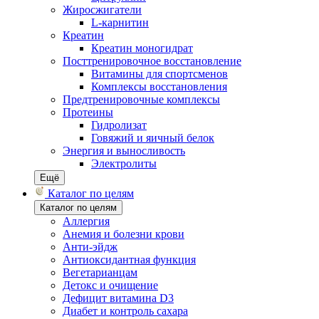
Жиросжигатели
L-карнитин
Креатин
Креатин моногидрат
Посттренировочное восстановление
Витамины для спортсменов
Комплексы восстановления
Предтренировочные комплексы
Протеины
Гидролизат
Говяжий и яичный белок
Энергия и выносливость
Электролиты
Ещё
Каталог по целям
Каталог по целям
Аллергия
Анемия и болезни крови
Анти-эйдж
Антиоксидантная функция
Вегетарианцам
Детокс и очищение
Дефицит витамина D3
Диабет и контроль сахара