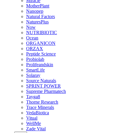
Miracle
MotherPlant
Nanopep
Natural Factors
NaturesPlus
Now
NUTRIBIOTIC
Ocean
ORGANICON
ORZAX
Peptide Science
Probiolab
Prolifeandskin
SmartLife
Solaray
Source Naturals
SPRINT POWER
Supreme Pharmatech
Tayga8
Thorne Research
Trace Minerals
VedaBiotica
Vitual
WellMe
Zade Vital