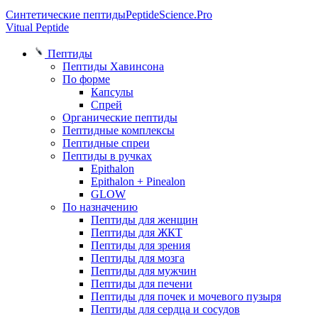
Синтетические пептиды
PeptideScience.Pro
Vitual Peptide
Пептиды
Пептиды Хавинсона
По форме
Капсулы
Спрей
Органические пептиды
Пептидные комплексы
Пептидные спреи
Пептиды в ручках
Epithalon
Epithalon + Pinealon
GLOW
По назначению
Пептиды для женщин
Пептиды для ЖКТ
Пептиды для зрения
Пептиды для мозга
Пептиды для мужчин
Пептиды для печени
Пептиды для почек и мочевого пузыря
Пептиды для сердца и сосудов