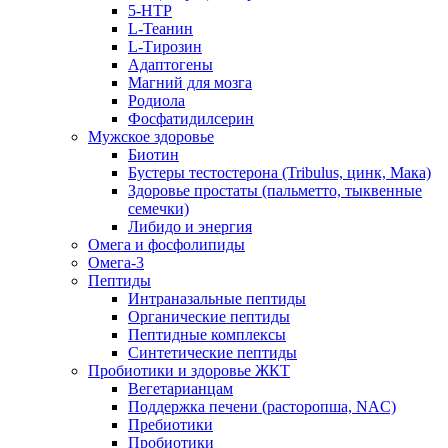
5-HTP
L-Теанин
L-Тирозин
Адаптогены
Магний для мозга
Родиола
Фосфатидилсерин
Мужское здоровье
Биотин
Бустеры тестостерона (Tribulus, цинк, Мака)
Здоровье простаты (пальметто, тыквенные
семечки)
Либидо и энергия
Омега и фосфолипиды
Омега-3
Пептиды
Интраназальные пептиды
Органические пептиды
Пептидные комплексы
Синтетические пептиды
Пробиотики и здоровье ЖКТ
Вегетарианцам
Поддержка печени (расторопша, NAC)
Пребиотики
Пробиотики