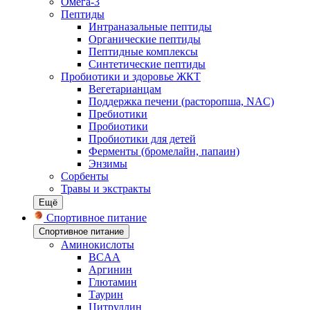
Омега-3
Пептиды
Интраназальные пептиды
Органические пептиды
Пептидные комплексы
Синтетические пептиды
Пробиотики и здоровье ЖКТ
Вегетарианцам
Поддержка печени (расторопша, NAC)
Пребиотики
Пробиотики
Пробиотики для детей
Ферменты (бромелайн, папаин)
Энзимы
Сорбенты
Травы и экстракты
Ещё
Спортивное питание
Спортивное питание
Аминокислоты
BCAA
Аргинин
Глютамин
Таурин
Цитруллин