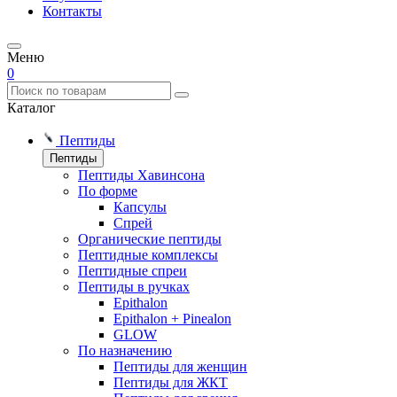
Контакты
Меню
0
Каталог
Пептиды
Пептиды
Пептиды Хавинсона
По форме
Капсулы
Спрей
Органические пептиды
Пептидные комплексы
Пептидные спреи
Пептиды в ручках
Epithalon
Epithalon + Pinealon
GLOW
По назначению
Пептиды для женщин
Пептиды для ЖКТ