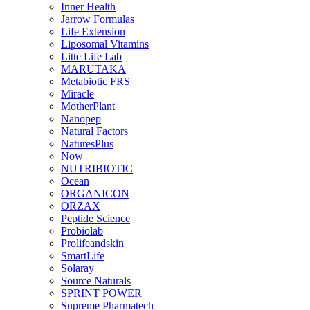
Inner Health
Jarrow Formulas
Life Extension
Liposomal Vitamins
Litte Life Lab
MARUTAKA
Metabiotic FRS
Miracle
MotherPlant
Nanopep
Natural Factors
NaturesPlus
Now
NUTRIBIOTIC
Ocean
ORGANICON
ORZAX
Peptide Science
Probiolab
Prolifeandskin
SmartLife
Solaray
Source Naturals
SPRINT POWER
Supreme Pharmatech