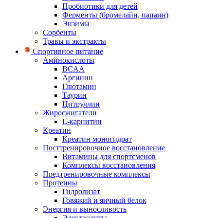
Пробиотики для детей
Ферменты (бромелайн, папаин)
Энзимы
Сорбенты
Травы и экстракты
Спортивное питание
Аминокислоты
BCAA
Аргинин
Глютамин
Таурин
Цитруллин
Жиросжигатели
L-карнитин
Креатин
Креатин моногидрат
Посттренировочное восстановление
Витамины для спортсменов
Комплексы восстановления
Предтренировочные комплексы
Протеины
Гидролизат
Говяжий и яичный белок
Энергия и выносливость
Электролиты