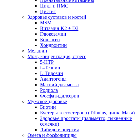
Пренатальные витамины
Цикл и ПМС
Цистит
Здоровье суставов и костей
MSM
Витамин K2 + D3
Глюкозамин
Коллаген
Хондроитин
Меланин
Мозг, концентрация, стресс
5-HTP
L-Теанин
L-Тирозин
Адаптогены
Магний для мозга
Родиола
Фосфатидилсерин
Мужское здоровье
Биотин
Бустеры тестостерона (Tribulus, цинк, Мака)
Здоровье простаты (пальметто, тыквенные
семечки)
Либидо и энергия
Омега и фосфолипиды