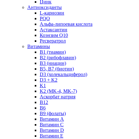
Цинк
Антиоксиданты
L-карнозин
PQQ
Альфа-липоевая кислота
Астаксантин
Коэнзим Q10
Ресвератрол
Витамины
B1 (тиамин)
B2 (рибофлавин)
B3 (ниацин)
B5, B7 (биотин)
D3 (холекальциферол)
D3 + K2
K1
K2 (MK-4, MK-7)
Аскорбат натрия
В12
В6
В9 (фолаты)
Витамин A
Витамин C
Витамин D
Витамин E