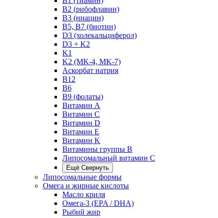
B1 (тиамин)
B2 (рибофлавин)
B3 (ниацин)
B5, B7 (биотин)
D3 (холекальциферол)
D3 + K2
K1
K2 (MK-4, MK-7)
Аскорбат натрия
В12
В6
В9 (фолаты)
Витамин A
Витамин C
Витамин D
Витамин E
Витамин K
Витамины группы B
Липосомальный витамин C
Ещё
Свернуть
Липосомальные формы
Омега и жирные кислоты
Масло криля
Омега-3 (EPA / DHA)
Рыбий жир