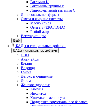
Витамин K
Витамины группы B
Липосомальный витамин C
Липосомальные формы
Омега и жирные кислоты
Масло криля
Омега-3 (EPA / DHA)
Рыбий жир
Вегетарианцам
Ещё
БАДы и специальные добавки
БАДы и специальные добавки
CBD
Анти-эйдж
Бетаин
Водород
Грибы
Детокс и очищение
Детям
Женское здоровье
Анемия
Инозитол
Климакс и менопауза
Поддержка гормонального баланса