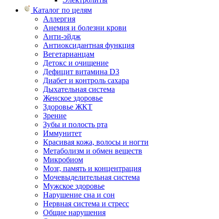
Каталог по целям
Аллергия
Анемия и болезни крови
Анти-эйдж
Антиоксидантная функция
Вегетарианцам
Детокс и очищение
Дефицит витамина D3
Диабет и контроль сахара
Дыхательная система
Женское здоровье
Здоровье ЖКТ
Зрение
Зубы и полость рта
Иммунитет
Красивая кожа, волосы и ногти
Метаболизм и обмен веществ
Микробиом
Мозг, память и концентрация
Мочевыделительная система
Мужское здоровье
Нарушение сна и сон
Нервная система и стресс
Общие нарушения