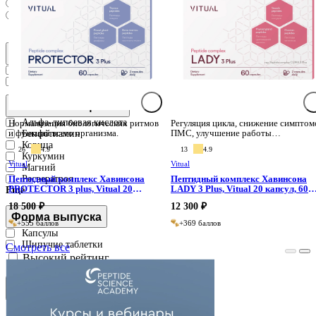
4 000 ₽ и дороже
Неважно
Бренд
Страна
Канада
США
Активное вещество
Альфа-липоевая кислота
Нормализация биологических ритмов
Регуляция цикла, снижение симптом
и функций всего организма.
ПМС, улучшение работы
Бенфотиамин
репродуктивной системы.
Корица
26
4.9
13
4.9
Куркумин
Vitual
Vitual
Магний
Ресвератрол
Пептидный комплекс Хавинсона
Пептидный комплекс Хавинсона
PROTECTOR 3 plus, Vitual 20
LADY 3 Plus, Vitual 20 капсул, 60
капсул, 60 капсул
капсул
18 500 ₽
12 300 ₽
Форма выпуска
+555 баллов
+369 баллов
Капсулы
Шипучие таблетки
Смотреть все
Высокий рейтинг
Сбросить
Применить