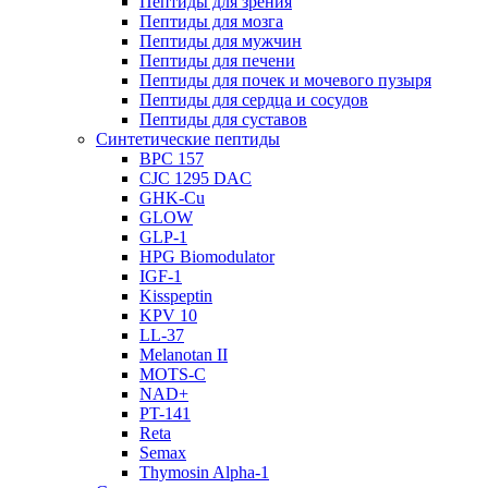
Пептиды для зрения
Пептиды для мозга
Пептиды для мужчин
Пептиды для печени
Пептиды для почек и мочевого пузыря
Пептиды для сердца и сосудов
Пептиды для суставов
Синтетические пептиды
BPC 157
CJC 1295 DAC
GHK-Cu
GLOW
GLP-1
HPG Biomodulator
IGF-1
Kisspeptin
KPV 10
LL-37
Melanotan II
MOTS-C
NAD+
PT-141
Reta
Semax
Thymosin Alpha-1