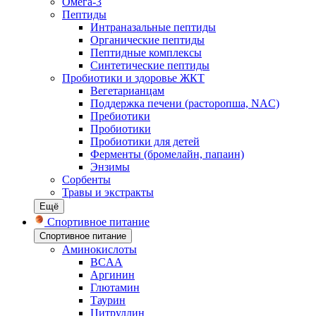
Омега-3
Пептиды
Интраназальные пептиды
Органические пептиды
Пептидные комплексы
Синтетические пептиды
Пробиотики и здоровье ЖКТ
Вегетарианцам
Поддержка печени (расторопша, NAC)
Пребиотики
Пробиотики
Пробиотики для детей
Ферменты (бромелайн, папаин)
Энзимы
Сорбенты
Травы и экстракты
Ещё
Спортивное питание
Спортивное питание
Аминокислоты
BCAA
Аргинин
Глютамин
Таурин
Цитруллин