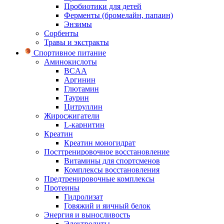
Пробиотики для детей
Ферменты (бромелайн, папаин)
Энзимы
Сорбенты
Травы и экстракты
Спортивное питание
Аминокислоты
BCAA
Аргинин
Глютамин
Таурин
Цитруллин
Жиросжигатели
L-карнитин
Креатин
Креатин моногидрат
Посттренировочное восстановление
Витамины для спортсменов
Комплексы восстановления
Предтренировочные комплексы
Протеины
Гидролизат
Говяжий и яичный белок
Энергия и выносливость
Электролиты