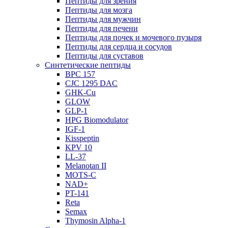
Пептиды для зрения
Пептиды для мозга
Пептиды для мужчин
Пептиды для печени
Пептиды для почек и мочевого пузыря
Пептиды для сердца и сосудов
Пептиды для суставов
Синтетические пептиды
BPC 157
CJC 1295 DAC
GHK-Cu
GLOW
GLP-1
HPG Biomodulator
IGF-1
Kisspeptin
KPV 10
LL-37
Melanotan II
MOTS-C
NAD+
PT-141
Reta
Semax
Thymosin Alpha-1