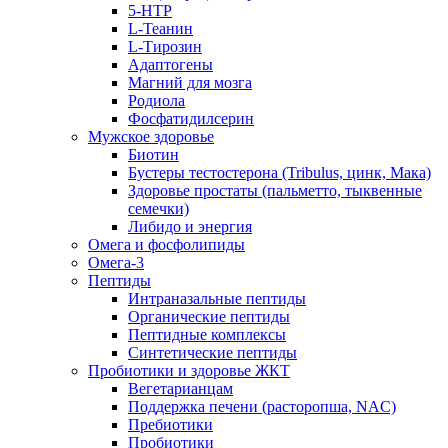
5-HTP
L-Теанин
L-Тирозин
Адаптогены
Магний для мозга
Родиола
Фосфатидилсерин
Мужское здоровье
Биотин
Бустеры тестостерона (Tribulus, цинк, Мака)
Здоровье простаты (пальметто, тыквенные
семечки)
Либидо и энергия
Омега и фосфолипиды
Омега-3
Пептиды
Интраназальные пептиды
Органические пептиды
Пептидные комплексы
Синтетические пептиды
Пробиотики и здоровье ЖКТ
Вегетарианцам
Поддержка печени (расторопша, NAC)
Пребиотики
Пробиотики