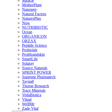
Miracle
MotherPlant
Nanopep
Natural Factors
NaturesPlus
Now
NUTRIBIOTIC
Ocean
ORGANICON
ORZAX
Peptide Science
Probiolab
Prolifeandskin
SmartLife
Solaray
Source Naturals
SPRINT POWER
Supreme Pharmatech
Tayga8
Thorne Research
Trace Minerals
VedaBiotica
Vitual
WellMe
Zade Vital