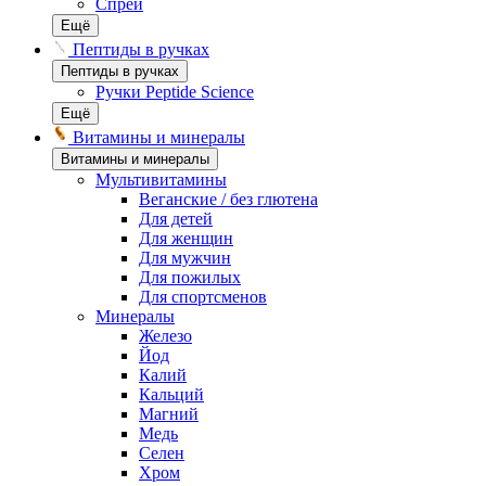
Спреи
Ещё
Пептиды в ручках
Пептиды в ручках
Ручки Peptide Science
Ещё
Витамины и минералы
Витамины и минералы
Мультивитамины
Веганские / без глютена
Для детей
Для женщин
Для мужчин
Для пожилых
Для спортсменов
Минералы
Железо
Йод
Калий
Кальций
Магний
Медь
Селен
Хром