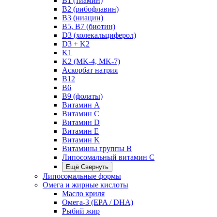
B1 (тиамин)
B2 (рибофлавин)
B3 (ниацин)
B5, B7 (биотин)
D3 (холекальциферол)
D3 + K2
K1
K2 (MK-4, MK-7)
Аскорбат натрия
В12
В6
В9 (фолаты)
Витамин A
Витамин C
Витамин D
Витамин E
Витамин K
Витамины группы B
Липосомальный витамин C
Ещё
Свернуть
Липосомальные формы
Омега и жирные кислоты
Масло криля
Омега-3 (EPA / DHA)
Рыбий жир