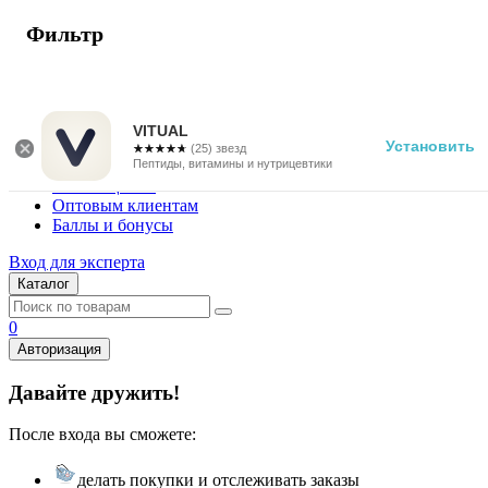
Фильтр
г. Москва
Vitual Peptide
+7 (800) 101-13-25
VITUAL
Установить
☆☆☆☆☆
★★★★★
(25) звезд
Специалистам
Пептиды, витамины и нутрицевтики
Поставщикам
Оптовым клиентам
Баллы и бонусы
Вход для эксперта
Каталог
0
Авторизация
Давайте дружить!
После входа вы сможете:
делать покупки и отслеживать заказы