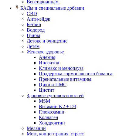
Вегетарианцам
БАДы и специальные добавки
CBD
Анти-эйдж
Бетаин
Водород
Грибы
Детокс и очищение
Детям
Женское здоровье
Анемия
Инозитол
Климакс и менопауза
Поддержка гормонального баланса
Пренатальные витамины
Цикл и ПМС
Цистит
Здоровье суставов и костей
MSM
Витамин K2 + D3
Глюкозамин
Коллаген
Хондроитин
Меланин
Мозг, концентрация, стресс