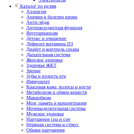
Каталог по целям
Аллергия
Анемия и болезни крови
Анти-эйдж
Антиоксидантная функция
Вегетарианцам
Детокс и очищение
Дефицит витамина D3
Диабет и контроль сахара
Дыхательная система
Женское здоровье
Здоровье ЖКТ
Зрение
Зубы и полость рта
Иммунитет
Красивая кожа, волосы и ногти
Метаболизм и обмен веществ
Микробиом
Мозг, память и концентрация
Мочевыделительная система
Мужское здоровье
Нарушение сна и сон
Нервная система и стресс
Общие нарушения