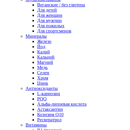
Веганские / без глютена
Для детей
Для женщин
Для мужчин
Для пожилых
Для спортсменов
Минералы
Железо
Йод
Калий
Кальций
Магний
Медь
Селен
Хром
Цинк
Антиоксиданты
L-карнозин
PQQ
Альфа-липоевая кислота
Астаксантин
Коэнзим Q10
Ресвератрол
Витамины