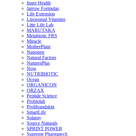
Inner Health
Jarrow Formulas
Life Extension
Liposomal Vitamins
Litte Life Lab
MARUTAKA
Metabiotic FRS
Miracle
MotherPlant
Nanopep
Natural Factors
NaturesPlus
Now
NUTRIBIOTIC
Ocean
ORGANICON
ORZAX
Peptide Science
Probiolab
Prolifeandskin
SmartLife
Solaray
Source Naturals
SPRINT POWER
Supreme Pharmatech