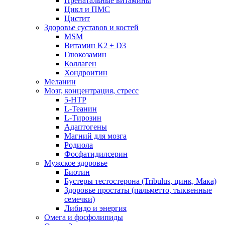
Пренатальные витамины
Цикл и ПМС
Цистит
Здоровье суставов и костей
MSM
Витамин K2 + D3
Глюкозамин
Коллаген
Хондроитин
Меланин
Мозг, концентрация, стресс
5-HTP
L-Теанин
L-Тирозин
Адаптогены
Магний для мозга
Родиола
Фосфатидилсерин
Мужское здоровье
Биотин
Бустеры тестостерона (Tribulus, цинк, Мака)
Здоровье простаты (пальметто, тыквенные
семечки)
Либидо и энергия
Омега и фосфолипиды