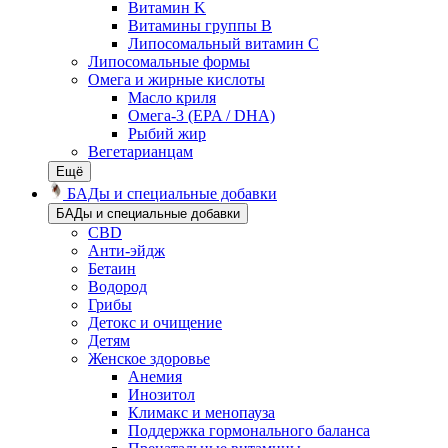
Витамин K
Витамины группы B
Липосомальный витамин C
Липосомальные формы
Омега и жирные кислоты
Масло криля
Омега-3 (EPA / DHA)
Рыбий жир
Вегетарианцам
Ещё
БАДы и специальные добавки
БАДы и специальные добавки
CBD
Анти-эйдж
Бетаин
Водород
Грибы
Детокс и очищение
Детям
Женское здоровье
Анемия
Инозитол
Климакс и менопауза
Поддержка гормонального баланса