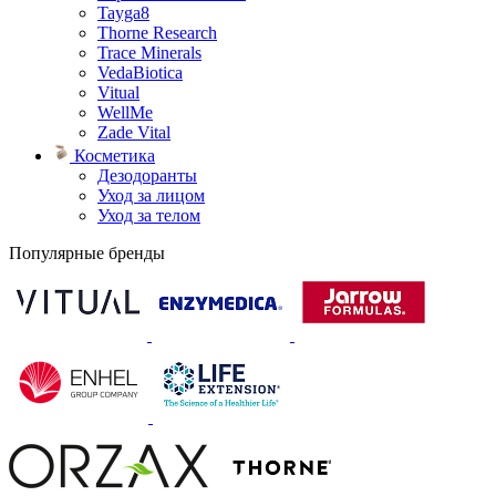
Tayga8
Thorne Research
Trace Minerals
VedaBiotica
Vitual
WellMe
Zade Vital
Косметика
Дезодоранты
Уход за лицом
Уход за телом
Популярные бренды