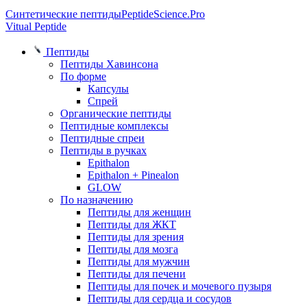
Синтетические пептиды
PeptideScience.Pro
Vitual Peptide
Пептиды
Пептиды Хавинсона
По форме
Капсулы
Спрей
Органические пептиды
Пептидные комплексы
Пептидные спреи
Пептиды в ручках
Epithalon
Epithalon + Pinealon
GLOW
По назначению
Пептиды для женщин
Пептиды для ЖКТ
Пептиды для зрения
Пептиды для мозга
Пептиды для мужчин
Пептиды для печени
Пептиды для почек и мочевого пузыря
Пептиды для сердца и сосудов