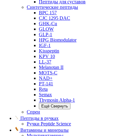
Пептиды для суставов
Синтетические пептиды
BPC 157
CJC 1295 DAC
GHK-Cu
GLOW
GLP-1
HPG Biomodulator
IGF-1
Kisspeptin
KPV 10
LL-37
Melanotan II
MOTS-C
NAD+
PT-141
Reta
Semax
Thymosin Alpha-1
Ещё
Свернуть
Спреи
Пептиды в ручках
Ручки Peptide Science
Витамины и минералы
Мультивитамины