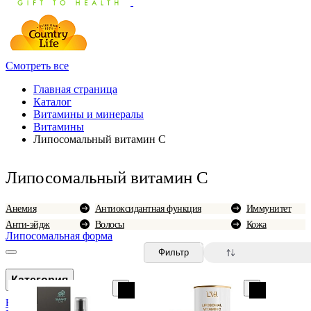
Смотреть все
Главная страница
Каталог
Витамины и минералы
Витамины
Липосомальный витамин C
Липосомальный витамин C
Анемия
Антиоксидантная функция
Иммунитет
Анти-эйдж
Волосы
Кожа
Липосомальная форма
0
Фильтр
Категория
B1 (тиамин)