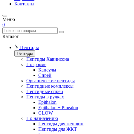
Контакты
Меню
0
Каталог
Пептиды
Пептиды
Пептиды Хавинсона
По форме
Капсулы
Спрей
Органические пептиды
Пептидные комплексы
Пептидные спреи
Пептиды в ручках
Epithalon
Epithalon + Pinealon
GLOW
По назначению
Пептиды для женщин
Пептиды для ЖКТ