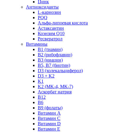
Цинк
Антиоксиданты
L-карнозин
PQQ
Альфа-липоевая кислота
Астаксантин
Коэнзим Q10
Ресвератрол
Витамины
B1 (тиамин)
B2 (рибофлавин)
B3 (ниацин)
B5, B7 (биотин)
D3 (холекальциферол)
D3 + K2
K1
K2 (MK-4, MK-7)
Аскорбат натрия
В12
В6
В9 (фолаты)
Витамин A
Витамин C
Витамин D
Витамин E