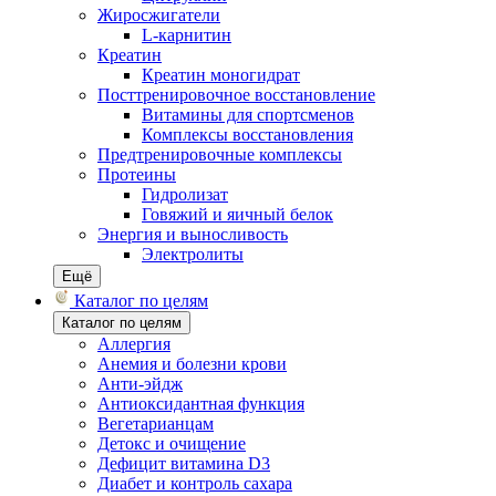
Жиросжигатели
L-карнитин
Креатин
Креатин моногидрат
Посттренировочное восстановление
Витамины для спортсменов
Комплексы восстановления
Предтренировочные комплексы
Протеины
Гидролизат
Говяжий и яичный белок
Энергия и выносливость
Электролиты
Ещё
Каталог по целям
Каталог по целям
Аллергия
Анемия и болезни крови
Анти-эйдж
Антиоксидантная функция
Вегетарианцам
Детокс и очищение
Дефицит витамина D3
Диабет и контроль сахара