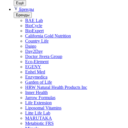
Ещё
Бренды
Бренды
BAE Lab
BioCycle
BioExpert
California Gold Nutrition
Country Life
Daigo
Day2Day
Doctor Jivera Group
Eco-Element
EGENY
Enhel Med
Enzymedica
Garden of Life
HRW Natural Health Products Inc
Inner Health
Jarrow Formulas
Life Extension
Liposomal Vitamins
Litte Life Lab
MARUTAKA
Metabiotic FRS