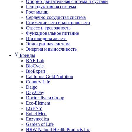
Опорно-двигательная система и суставы
Репродуктивная система
Рост мышц
Сердечно-сосудистая система
Снижение веса и контроль веса
Стресс и тревожность
Функциональное питание
Щитовидная железа
Эндокринная система
Энергия и выносливость
Бренды
BAE Lab
BioCycle
BioExpert
California Gold Nutrition
Country Life
Daigo
Day2Day
Doctor Jivera Group
Eco-Element
EGENY
Enhel Med
Enzymedica
Garden of Life
HRW Natural Health Products Inc