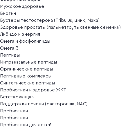
Мужское здоровье
Биотин
Бустеры тестостерона (Tribulus, цинк, Мака)
Здоровье простаты (пальметто, тыквенные семечки)
Либидо и энергия
Омега и фосфолипиды
Омега-3
Пептиды
Интраназальные пептиды
Органические пептиды
Пептидные комплексы
Синтетические пептиды
Пробиотики и здоровье ЖКТ
Вегетарианцам
Поддержка печени (расторопша, NAC)
Пребиотики
Пробиотики
Пробиотики для детей