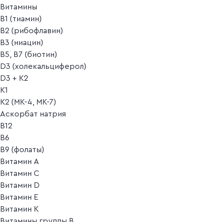
Витамины
B1 (тиамин)
B2 (рибофлавин)
B3 (ниацин)
B5, B7 (биотин)
D3 (холекальциферол)
D3 + K2
K1
K2 (MK-4, MK-7)
Аскорбат натрия
В12
В6
В9 (фолаты)
Витамин A
Витамин C
Витамин D
Витамин E
Витамин K
Витамины группы B