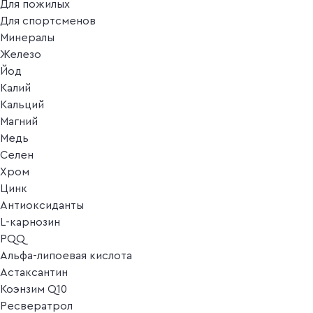
Для пожилых
Для спортсменов
Минералы
Железо
Йод
Калий
Кальций
Магний
Медь
Селен
Хром
Цинк
Антиоксиданты
L-карнозин
PQQ
Альфа-липоевая кислота
Астаксантин
Коэнзим Q10
Ресвератрол