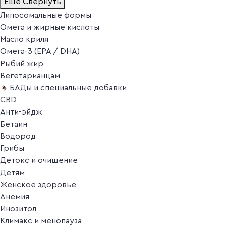
Ещё
Свернуть
Липосомальные формы
Омега и жирные кислоты
Масло криля
Омега-3 (EPA / DHA)
Рыбий жир
Вегетарианцам
БАДы и специальные добавки
CBD
Анти-эйдж
Бетаин
Водород
Грибы
Детокс и очищение
Детям
Женское здоровье
Анемия
Инозитол
Климакс и менопауза