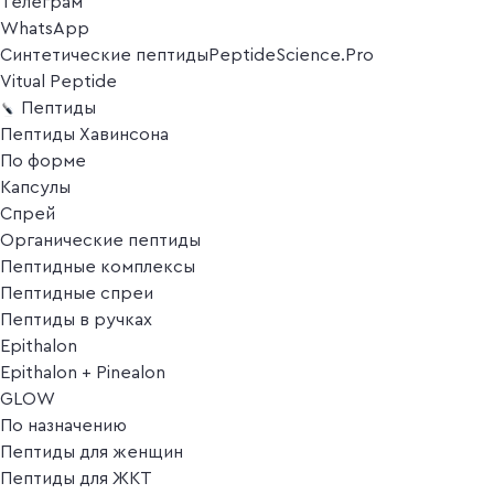
Телеграм
WhatsApp
Синтетические пептиды
PeptideScience.Pro
Vitual Peptide
Пептиды
Пептиды Хавинсона
По форме
Капсулы
Спрей
Органические пептиды
Пептидные комплексы
Пептидные спреи
Пептиды в ручках
Epithalon
Epithalon + Pinealon
GLOW
По назначению
Пептиды для женщин
Пептиды для ЖКТ