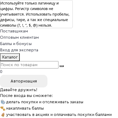
Используйте только латиницу и
цифры. Регистр символов не
г. Москва
учитывается. Использовать пробелы,
Vitual Peptide
+7 (800) 101-13-25
дефисы, тире, а так же специальные
Специалистам
символы (?, !, “, $, @) нельзя.
Поставщикам
Оптовым клиентам
Баллы и бонусы
Вход для эксперта
Каталог
0
Авторизация
Давайте дружить!
После входа вы сможете:
делать покупки и отслеживать заказы
накапливать баллы
участвовать в акциях и оплачивать покупки баллами