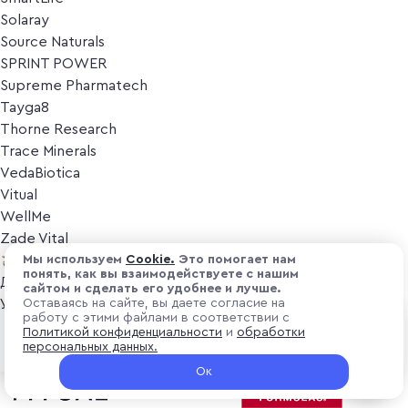
Solaray
Source Naturals
SPRINT POWER
Supreme Pharmatech
Tayga8
Thorne Research
Trace Minerals
VedaBiotica
Vitual
WellMe
Zade Vital
Косметика
Мы используем
Cоokіе.
Это помогает нам
понять, как вы взаимодействуете с нашим
Дезодоранты
сайтом и сделать его удобнее и лучше.
Уход за лицом
Оставаясь на сайте, вы даете согласие на
работу с этими файлами в соответствии с
Уход за телом
₽ 7 400
Политикой конфиденциальности
и
обработки
В корзину
Популярные бренды
персональных данных.
+ 222 ₽ витуальками
Ок