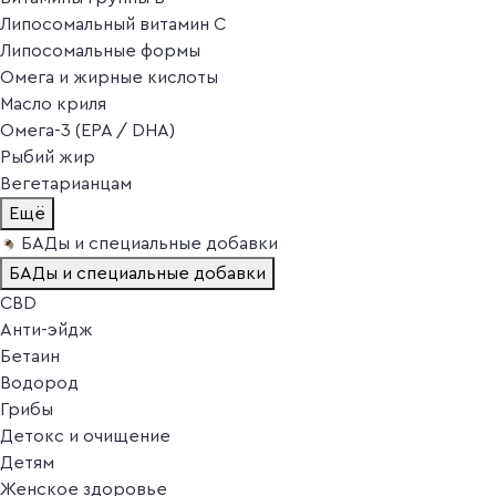
Липосомальный витамин C
Липосомальные формы
Омега и жирные кислоты
Масло криля
Омега-3 (EPA / DHA)
Рыбий жир
Вегетарианцам
Ещё
БАДы и специальные добавки
БАДы и специальные добавки
CBD
Анти-эйдж
Бетаин
Водород
Грибы
Детокс и очищение
Детям
Женское здоровье