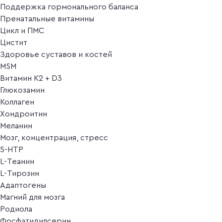
Поддержка гормонального баланса
Пренатальные витамины
Цикл и ПМС
Цистит
Здоровье суставов и костей
MSM
Витамин K2 + D3
Глюкозамин
Коллаген
Хондроитин
Меланин
Мозг, концентрация, стресс
5-HTP
L-Теанин
L-Тирозин
Адаптогены
Магний для мозга
Родиола
Фосфатидилсерин