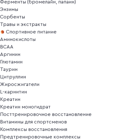
Ферменты (бромелайн, папаин)
Энзимы
Сорбенты
Травы и экстракты
Спортивное питание
Аминокислоты
BCAA
Аргинин
Глютамин
Таурин
Цитруллин
Жиросжигатели
L-карнитин
Креатин
Креатин моногидрат
Посттренировочное восстановление
Витамины для спортсменов
Комплексы восстановления
Предтренировочные комплексы