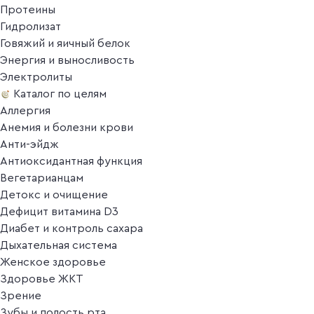
Протеины
Гидролизат
Говяжий и яичный белок
Энергия и выносливость
Электролиты
Каталог по целям
Аллергия
Анемия и болезни крови
Анти-эйдж
Антиоксидантная функция
Вегетарианцам
Детокс и очищение
Дефицит витамина D3
Диабет и контроль сахара
Дыхательная система
Женское здоровье
Здоровье ЖКТ
Зрение
Зубы и полость рта