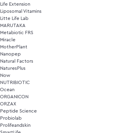
Life Extension
Liposomal Vitamins
Litte Life Lab
MARUTAKA
Metabiotic FRS
Miracle
MotherPlant
Nanopep
Natural Factors
NaturesPlus
Now
NUTRIBIOTIC
Ocean
ORGANICON
ORZAX
Peptide Science
Probiolab
Prolifeandskin
SmartLife