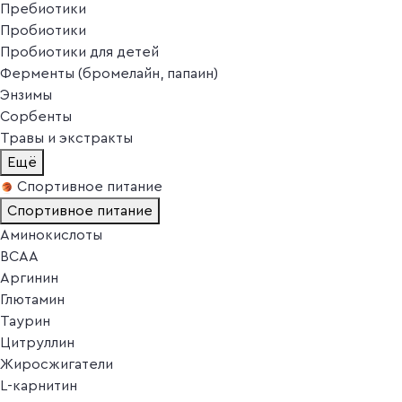
Пребиотики
Пробиотики
Пробиотики для детей
Ферменты (бромелайн, папаин)
Энзимы
Сорбенты
Травы и экстракты
Ещё
Спортивное питание
Спортивное питание
Аминокислоты
BCAA
Аргинин
Глютамин
Таурин
Цитруллин
Жиросжигатели
L-карнитин