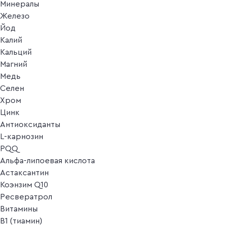
Минералы
Железо
Йод
Калий
Кальций
Магний
Медь
Селен
Хром
Цинк
Антиоксиданты
L-карнозин
PQQ
Альфа-липоевая кислота
Астаксантин
Коэнзим Q10
Ресвератрол
Витамины
B1 (тиамин)