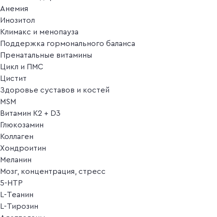
Анемия
Инозитол
Климакс и менопауза
Поддержка гормонального баланса
Пренатальные витамины
Цикл и ПМС
Цистит
Здоровье суставов и костей
MSM
Витамин K2 + D3
Глюкозамин
Коллаген
Хондроитин
Меланин
Мозг, концентрация, стресс
5-HTP
L-Теанин
L-Тирозин