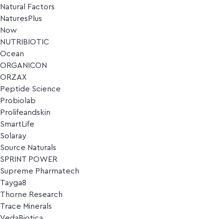
Natural Factors
NaturesPlus
Now
NUTRIBIOTIC
Ocean
ORGANICON
ORZAX
Peptide Science
Probiolab
Prolifeandskin
SmartLife
Solaray
Source Naturals
SPRINT POWER
Supreme Pharmatech
Tayga8
Thorne Research
Trace Minerals
VedaBiotica