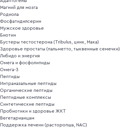
Адаптогены
Магний для мозга
Родиола
Фосфатидилсерин
Мужское здоровье
Биотин
Бустеры тестостерона (Tribulus, цинк, Мака)
Здоровье простаты (пальметто, тыквенные семечки)
Либидо и энергия
Омега и фосфолипиды
Омега-3
Пептиды
Интраназальные пептиды
Органические пептиды
Пептидные комплексы
Синтетические пептиды
Пробиотики и здоровье ЖКТ
Вегетарианцам
Поддержка печени (расторопша, NAC)