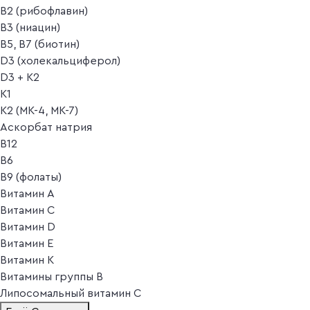
B2 (рибофлавин)
B3 (ниацин)
B5, B7 (биотин)
D3 (холекальциферол)
D3 + K2
K1
K2 (MK-4, MK-7)
Аскорбат натрия
В12
В6
В9 (фолаты)
Витамин A
Витамин C
Витамин D
Витамин E
Витамин K
Витамины группы B
Липосомальный витамин C