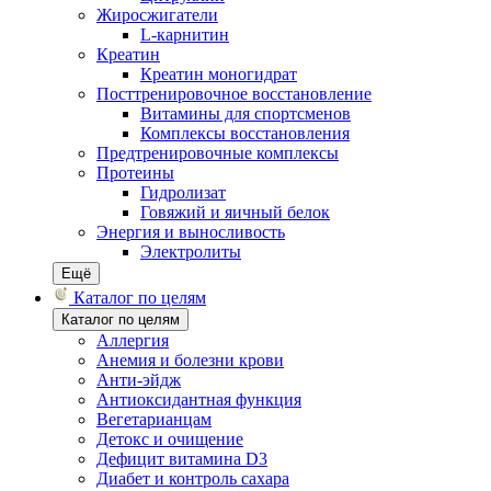
Жиросжигатели
L-карнитин
Креатин
Креатин моногидрат
Посттренировочное восстановление
Витамины для спортсменов
Комплексы восстановления
Предтренировочные комплексы
Протеины
Гидролизат
Говяжий и яичный белок
Энергия и выносливость
Электролиты
Ещё
Каталог по целям
Каталог по целям
Аллергия
Анемия и болезни крови
Анти-эйдж
Антиоксидантная функция
Вегетарианцам
Детокс и очищение
Дефицит витамина D3
Диабет и контроль сахара