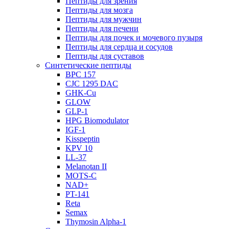
Пептиды для зрения
Пептиды для мозга
Пептиды для мужчин
Пептиды для печени
Пептиды для почек и мочевого пузыря
Пептиды для сердца и сосудов
Пептиды для суставов
Синтетические пептиды
BPC 157
CJC 1295 DAC
GHK-Cu
GLOW
GLP-1
HPG Biomodulator
IGF-1
Kisspeptin
KPV 10
LL-37
Melanotan II
MOTS-C
NAD+
PT-141
Reta
Semax
Thymosin Alpha-1