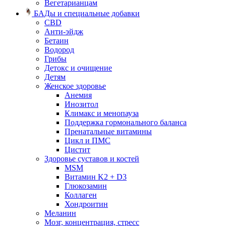
Вегетарианцам
БАДы и специальные добавки
CBD
Анти-эйдж
Бетаин
Водород
Грибы
Детокс и очищение
Детям
Женское здоровье
Анемия
Инозитол
Климакс и менопауза
Поддержка гормонального баланса
Пренатальные витамины
Цикл и ПМС
Цистит
Здоровье суставов и костей
MSM
Витамин K2 + D3
Глюкозамин
Коллаген
Хондроитин
Меланин
Мозг, концентрация, стресс