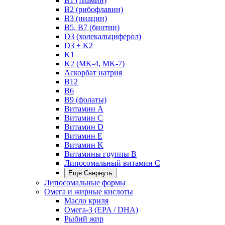
B1 (тиамин)
B2 (рибофлавин)
B3 (ниацин)
B5, B7 (биотин)
D3 (холекальциферол)
D3 + K2
K1
K2 (MK-4, MK-7)
Аскорбат натрия
В12
В6
В9 (фолаты)
Витамин A
Витамин C
Витамин D
Витамин E
Витамин K
Витамины группы B
Липосомальный витамин C
Ещё
Свернуть
Липосомальные формы
Омега и жирные кислоты
Масло криля
Омега-3 (EPA / DHA)
Рыбий жир