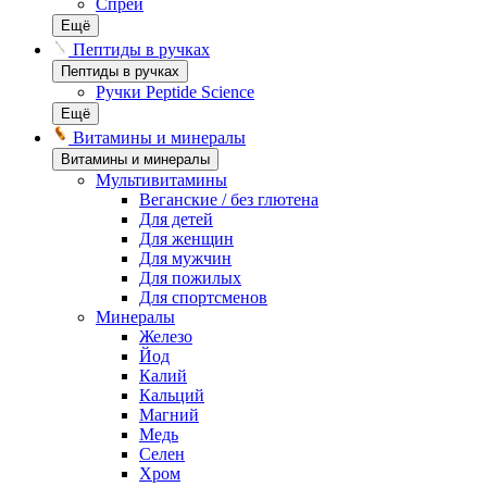
Спреи
Ещё
Пептиды в ручках
Пептиды в ручках
Ручки Peptide Science
Ещё
Витамины и минералы
Витамины и минералы
Мультивитамины
Веганские / без глютена
Для детей
Для женщин
Для мужчин
Для пожилых
Для спортсменов
Минералы
Железо
Йод
Калий
Кальций
Магний
Медь
Селен
Хром