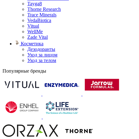
Tayga8
Thorne Research
Trace Minerals
VedaBiotica
Vitual
WellMe
Zade Vital
Косметика
Дезодоранты
Уход за лицом
Уход за телом
Популярные бренды