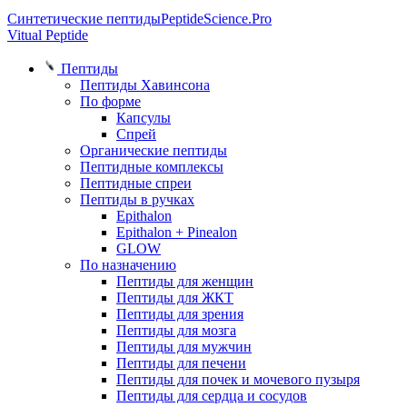
Синтетические пептиды
PeptideScience.Pro
Vitual Peptide
Пептиды
Пептиды Хавинсона
По форме
Капсулы
Спрей
Органические пептиды
Пептидные комплексы
Пептидные спреи
Пептиды в ручках
Epithalon
Epithalon + Pinealon
GLOW
По назначению
Пептиды для женщин
Пептиды для ЖКТ
Пептиды для зрения
Пептиды для мозга
Пептиды для мужчин
Пептиды для печени
Пептиды для почек и мочевого пузыря
Пептиды для сердца и сосудов