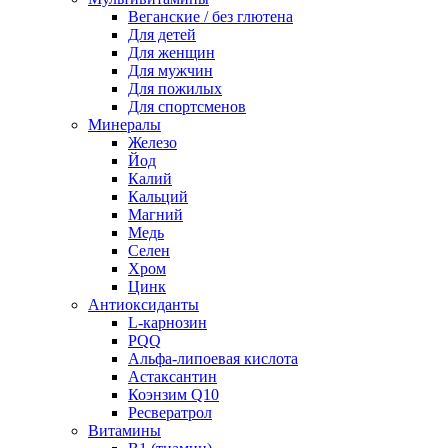
Веганские / без глютена
Для детей
Для женщин
Для мужчин
Для пожилых
Для спортсменов
Минералы
Железо
Йод
Калий
Кальций
Магний
Медь
Селен
Хром
Цинк
Антиоксиданты
L-карнозин
PQQ
Альфа-липоевая кислота
Астаксантин
Коэнзим Q10
Ресвератрол
Витамины