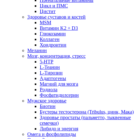
Пренатальные витамины
Цикл и ПМС
Цистит
Здоровье суставов и костей
MSM
Витамин K2 + D3
Глюкозамин
Коллаген
Хондроитин
Меланин
Мозг, концентрация, стресс
5-HTP
L-Теанин
L-Тирозин
Адаптогены
Магний для мозга
Родиола
Фосфатидилсерин
Мужское здоровье
Биотин
Бустеры тестостерона (Tribulus, цинк, Мака)
Здоровье простаты (пальметто, тыквенные
семечки)
Либидо и энергия
Омега и фосфолипиды