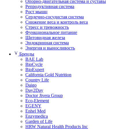
Опорно-двигательная система и суставы
Репродуктивная система
Рост мышц
Сердечно-сосудистая система
Снижение веса и контроль веса
Стресс и тревожность
Функциональное питание
Щитовидная железа
Эндокринная система
Энергия и выносливость
Бренды
BAE Lab
BioCycle
BioExpert
California Gold Nutrition
Country Life
Daigo
Day2Day
Doctor Jivera Group
Eco-Element
EGENY
Enhel Med
Enzymedica
Garden of Life
HRW Natural Health Products Inc