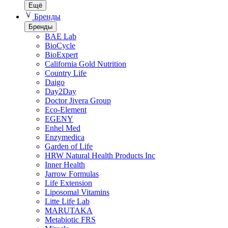
Ещё
Бренды
Бренды
BAE Lab
BioCycle
BioExpert
California Gold Nutrition
Country Life
Daigo
Day2Day
Doctor Jivera Group
Eco-Element
EGENY
Enhel Med
Enzymedica
Garden of Life
HRW Natural Health Products Inc
Inner Health
Jarrow Formulas
Life Extension
Liposomal Vitamins
Litte Life Lab
MARUTAKA
Metabiotic FRS