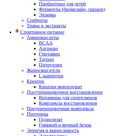
Пробиотики для детей
Ферменты (бромелайн, папаин)
Энзимы
Сорбенты
Травы и экстракты
Спортивное питание
Аминокислоты
BCAA
Аргинин
Глютамин
Таурин
Цитруллин
Жиросжигатели
L-карнитин
Креатин
Креатин моногидрат
Посттренировочное восстановление
Витамины для спортсменов
Комплексы восстановления
Предтренировочные комплексы
Протеины
Гидролизат
Говяжий и яичный белок
Энергия и выносливость
Электролиты