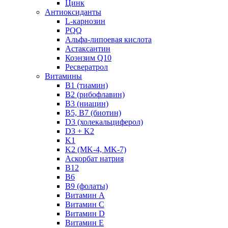
Цинк
Антиоксиданты
L-карнозин
PQQ
Альфа-липоевая кислота
Астаксантин
Коэнзим Q10
Ресвератрол
Витамины
B1 (тиамин)
B2 (рибофлавин)
B3 (ниацин)
B5, B7 (биотин)
D3 (холекальциферол)
D3 + K2
K1
K2 (MK-4, MK-7)
Аскорбат натрия
В12
В6
В9 (фолаты)
Витамин A
Витамин C
Витамин D
Витамин E