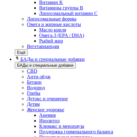
Витамин K
Витамины группы B
Липосомальный витамин C
Липосомальные формы
Омега и жирные кислоты
Масло криля
Омега-3 (EPA / DHA)
Рыбий жир
Вегетарианцам
Ещё
БАДы и специальные добавки
БАДы и специальные добавки
CBD
Анти-эйдж
Бетаин
Водород
Грибы
Детокс и очищение
Детям
Женское здоровье
Анемия
Инозитол
Климакс и менопауза
Поддержка гормонального баланса