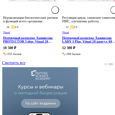
Нормализация биологических ритмов
Регуляция цикла, снижение симптом
и функций всего организма.
ПМС, улучшение работы
репродуктивной системы.
26
4.9
13
4.9
Vitual
Vitual
Пептидный комплекс Хавинсона
Пептидный комплекс Хавинсона
PROTECTOR 3 plus, Vitual 20
LADY 3 Plus, Vitual 20 капсул, 60
капсул, 60 капсул
капсул
18 500 ₽
12 300 ₽
+555 баллов
+369 баллов
Смотреть все