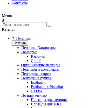
Контакты
Меню
0
Каталог
Пептиды
Пептиды
Пептиды Хавинсона
По форме
Капсулы
Спрей
Органические пептиды
Пептидные комплексы
Пептидные спреи
Пептиды в ручках
Epithalon
Epithalon + Pinealon
GLOW
По назначению
Пептиды для женщин
Пептиды для ЖКТ