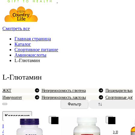
Смотреть все
Главная страница
Каталог
Спортивное питание
Аминокислоты
L-Глютамин
L-Глютамин
ЖКТ
Непереносимость глютена
Пищеварительная
Иммунитет
Непереносимость лактозы
Спортивные доб
0
Фильтр
Категория
BCAA
Аргинин
По популярн