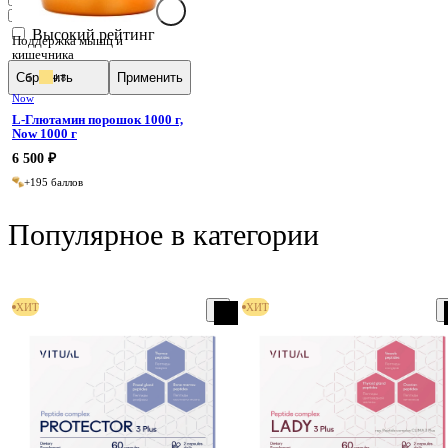
Таблетки
Высокий рейтинг
Поддержка мышц и
кишечника
Сбросить
Применить
5
4.8
Now
L-Глютамин порошок 1000 г,
Now 1000 г
6 500 ₽
+195 баллов
Популярное в категории
ХИТ
ХИТ