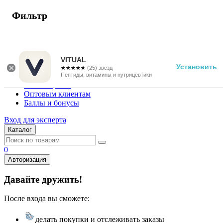
Фильтр
г. Москва
Vitual Peptide
+7 (800) 101-13-25
VITUAL
Установить
☆☆☆☆☆
★★★★★
(25) звезд
Специалистам
Пептиды, витамины и нутрицевтики
Поставщикам
Оптовым клиентам
Баллы и бонусы
Вход для эксперта
Каталог
0
Авторизация
Давайте дружить!
После входа вы сможете:
делать покупки и отслеживать заказы