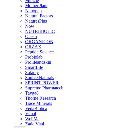
Miracle
MotherPlant
Nanopep
Natural Factors
NaturesPlus
Now
NUTRIBIOTIC
Ocean
ORGANICON
ORZAX
Peptide Science
Probiolab
Prolifeandskin
SmartLife
Solaray
Source Naturals
SPRINT POWER
Supreme Pharmatech
Tayga8
Thorne Research
Trace Minerals
VedaBiotica
Vitual
WellMe
Zade Vital