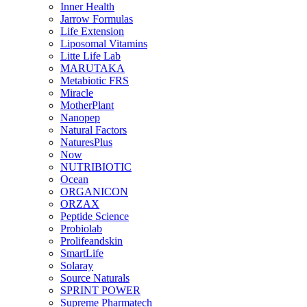
Inner Health
Jarrow Formulas
Life Extension
Liposomal Vitamins
Litte Life Lab
MARUTAKA
Metabiotic FRS
Miracle
MotherPlant
Nanopep
Natural Factors
NaturesPlus
Now
NUTRIBIOTIC
Ocean
ORGANICON
ORZAX
Peptide Science
Probiolab
Prolifeandskin
SmartLife
Solaray
Source Naturals
SPRINT POWER
Supreme Pharmatech