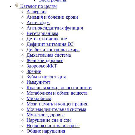
Каталог по целям
Аллергия
Анемия и болезни крови
Анти-эйдж
Антиоксидантная функция
Вегетарианцам
Детокс и очищение
Дефицит витамина D3
Диабет и контроль сахара
Дыхательная система
Женское здоровье
Здоровье ЖКТ
Зрение
Зубы и полость рта
Иммунитет
Красивая кожа, волосы и ногти
Метаболизм и обмен веществ
Микробиом
Мозг, память и концентрация
Мочевыделительная система
Мужское здоровье
Нарушение сна и сон
Нервная система и стресс
Общие нарушения