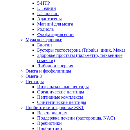
5-HTP
L-Теанин
L-Тирозин
Адаптогены
Магний для мозга
Родиола
Фосфатидилсерин
Мужское здоровье
Биотин
Бустеры тестостерона (Tribulus, цинк, Мака)
Здоровье простаты (пальметто, тыквенные
семечки)
Либидо и энергия
Омега и фосфолипиды
Омега-3
Пептиды
Интраназальные пептиды
Органические пептиды
Пептидные комплексы
Синтетические пептиды
Пробиотики и здоровье ЖКТ
Вегетарианцам
Поддержка печени (расторопша, NAC)
Пребиотики
Пробиотики