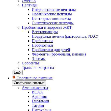
Омега-3
Пептиды
Интраназальные пептиды
Органические пептиды
Пептидные комплексы
Синтетические пептиды
Пробиотики и здоровье ЖКТ
Вегетарианцам
Поддержка печени (расторопша, NAC)
Пребиотики
Пробиотики
Пробиотики для детей
Ферменты (бромелайн, папаин)
Энзимы
Сорбенты
Травы и экстракты
Ещё
Спортивное питание
Спортивное питание
Аминокислоты
BCAA
Аргинин
Глютамин
Таурин
Цитруллин