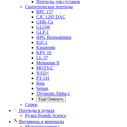
Пептиды для суставов
Синтетические пептиды
BPC 157
CJC 1295 DAC
GHK-Cu
GLOW
GLP-1
HPG Biomodulator
IGF-1
Kisspeptin
KPV 10
LL-37
Melanotan II
MOTS-C
NAD+
PT-141
Reta
Semax
Thymosin Alpha-1
Ещё
Свернуть
Спреи
Пептиды в ручках
Ручки Peptide Science
Витамины и минералы
Мультивитамины