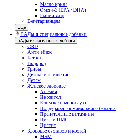
Масло криля
Омега-3 (EPA / DHA)
Рыбий жир
Вегетарианцам
Ещё
БАДы и специальные добавки
БАДы и специальные добавки
CBD
Анти-эйдж
Бетаин
Водород
Грибы
Детокс и очищение
Детям
Женское здоровье
Анемия
Инозитол
Климакс и менопауза
Поддержка гормонального баланса
Пренатальные витамины
Цикл и ПМС
Цистит
Здоровье суставов и костей
MSM