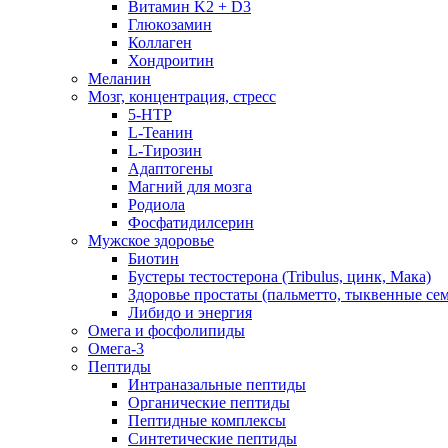
Витамин K2 + D3
Глюкозамин
Коллаген
Хондроитин
Меланин
Мозг, концентрация, стресс
5-HTP
L-Теанин
L-Тирозин
Адаптогены
Магний для мозга
Родиола
Фосфатидилсерин
Мужское здоровье
Биотин
Бустеры тестостерона (Tribulus, цинк, Мака)
Здоровье простаты (пальметто, тыквенные се
Либидо и энергия
Омега и фосфолипиды
Омега-3
Пептиды
Интраназальные пептиды
Органические пептиды
Пептидные комплексы
Синтетические пептиды