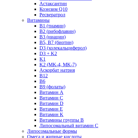
Астаксантин
Коэнзим Q10
Ресвератрол
Витамины
B1 (тиамин)
B2 (рибофлавин)
B3 (ниацин)
B5, B7 (биотин)
D3 (холекальциферол)
D3 + K2
K1
K2 (MK-4, MK-7)
Аскорбат натрия
В12
В6
В9 (фолаты)
Витамин A
Витамин C
Витамин D
Витамин E
Витамин K
Витамины группы B
Липосомальный витамин C
Липосомальные формы
Омега и жирные кислоты