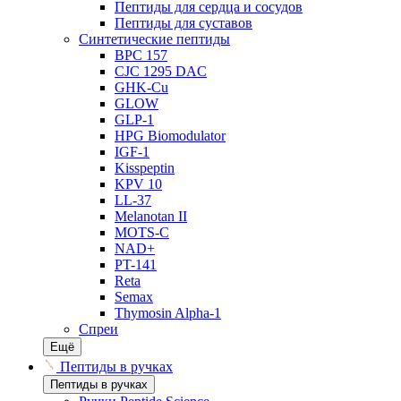
Пептиды для сердца и сосудов
Пептиды для суставов
Синтетические пептиды
BPC 157
CJC 1295 DAC
GHK-Cu
GLOW
GLP-1
HPG Biomodulator
IGF-1
Kisspeptin
KPV 10
LL-37
Melanotan II
MOTS-C
NAD+
PT-141
Reta
Semax
Thymosin Alpha-1
Спреи
Ещё
Пептиды в ручках
Пептиды в ручках