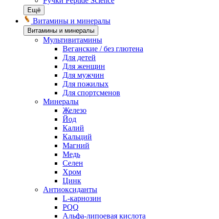
Ручки Peptide Science
Ещё
Витамины и минералы
Витамины и минералы
Мультивитамины
Веганские / без глютена
Для детей
Для женщин
Для мужчин
Для пожилых
Для спортсменов
Минералы
Железо
Йод
Калий
Кальций
Магний
Медь
Селен
Хром
Цинк
Антиоксиданты
L-карнозин
PQQ
Альфа-липоевая кислота