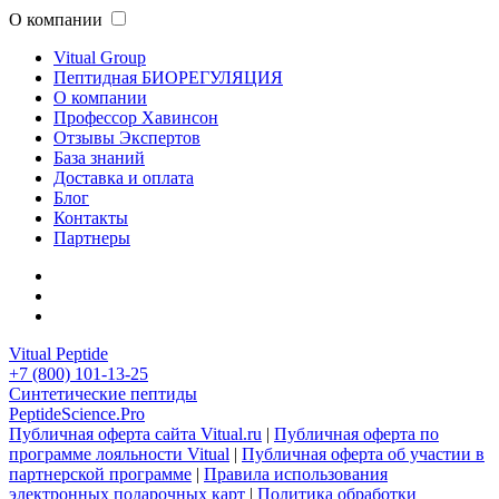
О компании
Vitual Group
Пептидная БИОРЕГУЛЯЦИЯ
О компании
Профессор Хавинсон
Отзывы Экспертов
База знаний
Доставка и оплата
Блог
Контакты
Партнеры
Vitual Peptide
+7 (800) 101-13-25
Синтетические пептиды
PeptideScience.Pro
Публичная оферта сайта Vitual.ru
|
Публичная оферта по
программе лояльности Vitual
|
Публичная оферта об участии в
партнерской программе
|
Правила использования
электронных подарочных карт
|
Политика обработки