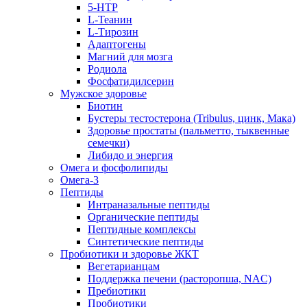
5-HTP
L-Теанин
L-Тирозин
Адаптогены
Магний для мозга
Родиола
Фосфатидилсерин
Мужское здоровье
Биотин
Бустеры тестостерона (Tribulus, цинк, Мака)
Здоровье простаты (пальметто, тыквенные
семечки)
Либидо и энергия
Омега и фосфолипиды
Омега-3
Пептиды
Интраназальные пептиды
Органические пептиды
Пептидные комплексы
Синтетические пептиды
Пробиотики и здоровье ЖКТ
Вегетарианцам
Поддержка печени (расторопша, NAC)
Пребиотики
Пробиотики