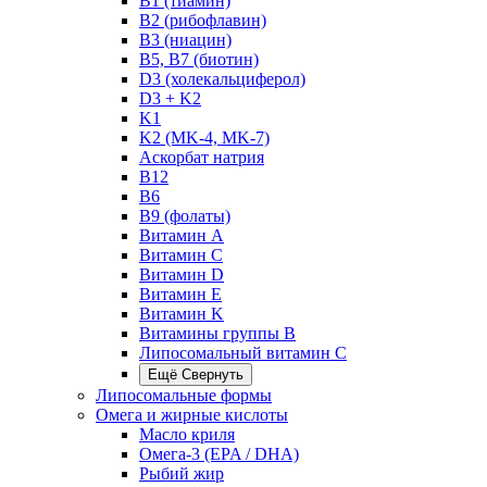
B1 (тиамин)
B2 (рибофлавин)
B3 (ниацин)
B5, B7 (биотин)
D3 (холекальциферол)
D3 + K2
K1
K2 (MK-4, MK-7)
Аскорбат натрия
В12
В6
В9 (фолаты)
Витамин A
Витамин C
Витамин D
Витамин E
Витамин K
Витамины группы B
Липосомальный витамин C
Ещё
Свернуть
Липосомальные формы
Омега и жирные кислоты
Масло криля
Омега-3 (EPA / DHA)
Рыбий жир