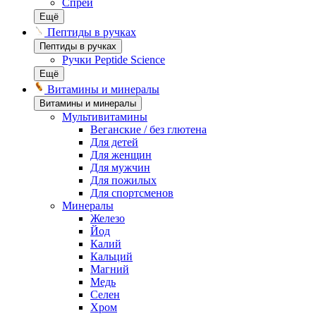
Спреи
Ещё
Пептиды в ручках
Пептиды в ручках
Ручки Peptide Science
Ещё
Витамины и минералы
Витамины и минералы
Мультивитамины
Веганские / без глютена
Для детей
Для женщин
Для мужчин
Для пожилых
Для спортсменов
Минералы
Железо
Йод
Калий
Кальций
Магний
Медь
Селен
Хром