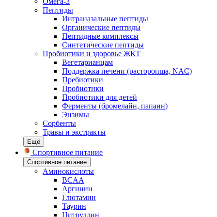
Омега-3
Пептиды
Интраназальные пептиды
Органические пептиды
Пептидные комплексы
Синтетические пептиды
Пробиотики и здоровье ЖКТ
Вегетарианцам
Поддержка печени (расторопша, NAC)
Пребиотики
Пробиотики
Пробиотики для детей
Ферменты (бромелайн, папаин)
Энзимы
Сорбенты
Травы и экстракты
Ещё
Спортивное питание
Спортивное питание
Аминокислоты
BCAA
Аргинин
Глютамин
Таурин
Цитруллин