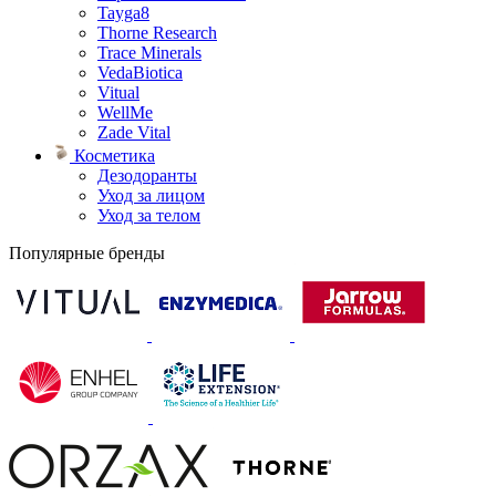
Tayga8
Thorne Research
Trace Minerals
VedaBiotica
Vitual
WellMe
Zade Vital
Косметика
Дезодоранты
Уход за лицом
Уход за телом
Популярные бренды