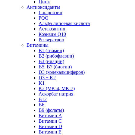
Цинк
Антиоксиданты
L-карнозин
PQQ
Альфа-липоевая кислота
Астаксантин
Коэнзим Q10
Ресвератрол
Витамины
B1 (тиамин)
B2 (рибофлавин)
B3 (ниацин)
B5, B7 (биотин)
D3 (холекальциферол)
D3 + K2
K1
K2 (MK-4, MK-7)
Аскорбат натрия
В12
В6
В9 (фолаты)
Витамин A
Витамин C
Витамин D
Витамин E