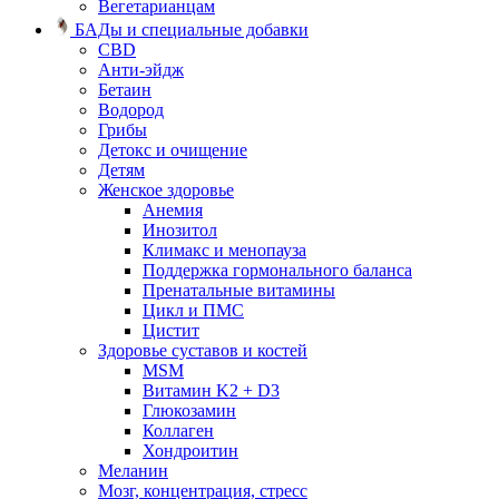
Вегетарианцам
БАДы и специальные добавки
CBD
Анти-эйдж
Бетаин
Водород
Грибы
Детокс и очищение
Детям
Женское здоровье
Анемия
Инозитол
Климакс и менопауза
Поддержка гормонального баланса
Пренатальные витамины
Цикл и ПМС
Цистит
Здоровье суставов и костей
MSM
Витамин K2 + D3
Глюкозамин
Коллаген
Хондроитин
Меланин
Мозг, концентрация, стресс