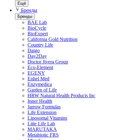
Ещё
Бренды
Бренды
BAE Lab
BioCycle
BioExpert
California Gold Nutrition
Country Life
Daigo
Day2Day
Doctor Jivera Group
Eco-Element
EGENY
Enhel Med
Enzymedica
Garden of Life
HRW Natural Health Products Inc
Inner Health
Jarrow Formulas
Life Extension
Liposomal Vitamins
Litte Life Lab
MARUTAKA
Metabiotic FRS