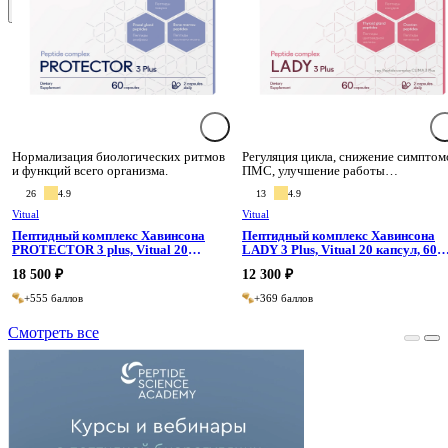
Сбросить
Применить
Нормализация биологических ритмов
Регуляция цикла, снижение симптом
и функций всего организма.
ПМС, улучшение работы
репродуктивной системы.
26
4.9
13
4.9
Vitual
Vitual
Пептидный комплекс Хавинсона
Пептидный комплекс Хавинсона
PROTECTOR 3 plus, Vitual 20
LADY 3 Plus, Vitual 20 капсул, 60
капсул, 60 капсул
капсул
18 500 ₽
12 300 ₽
+555 баллов
+369 баллов
Смотреть все