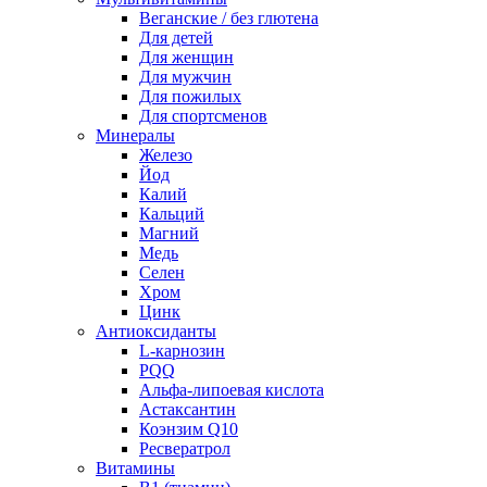
Веганские / без глютена
Для детей
Для женщин
Для мужчин
Для пожилых
Для спортсменов
Минералы
Железо
Йод
Калий
Кальций
Магний
Медь
Селен
Хром
Цинк
Антиоксиданты
L-карнозин
PQQ
Альфа-липоевая кислота
Астаксантин
Коэнзим Q10
Ресвератрол
Витамины