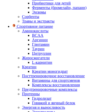
Пробиотики для детей
Ферменты (бромелайн, папаин)
Энзимы
Сорбенты
Травы и экстракты
Спортивное питание
Аминокислоты
BCAA
Аргинин
Глютамин
Таурин
Цитруллин
Жиросжигатели
L-карнитин
Креатин
Креатин моногидрат
Посттренировочное восстановление
Витамины для спортсменов
Комплексы восстановления
Предтренировочные комплексы
Протеины
Гидролизат
Говяжий и яичный белок
Энергия и выносливость
Электролиты