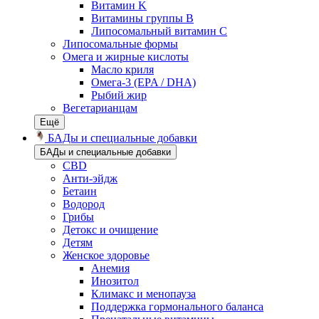
Витамин K
Витамины группы B
Липосомальный витамин C
Липосомальные формы
Омега и жирные кислоты
Масло криля
Омега-3 (EPA / DHA)
Рыбий жир
Вегетарианцам
Ещё
БАДы и специальные добавки
БАДы и специальные добавки
CBD
Анти-эйдж
Бетаин
Водород
Грибы
Детокс и очищение
Детям
Женское здоровье
Анемия
Инозитол
Климакс и менопауза
Поддержка гормонального баланса