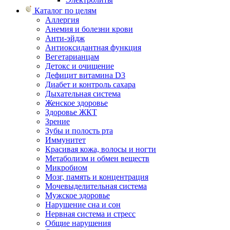
Каталог по целям
Аллергия
Анемия и болезни крови
Анти-эйдж
Антиоксидантная функция
Вегетарианцам
Детокс и очищение
Дефицит витамина D3
Диабет и контроль сахара
Дыхательная система
Женское здоровье
Здоровье ЖКТ
Зрение
Зубы и полость рта
Иммунитет
Красивая кожа, волосы и ногти
Метаболизм и обмен веществ
Микробиом
Мозг, память и концентрация
Мочевыделительная система
Мужское здоровье
Нарушение сна и сон
Нервная система и стресс
Общие нарушения