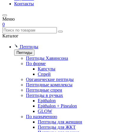
Контакты
Меню
0
Каталог
Пептиды
Пептиды
Пептиды Хавинсона
По форме
Капсулы
Спрей
Органические пептиды
Пептидные комплексы
Пептидные спреи
Пептиды в ручках
Epithalon
Epithalon + Pinealon
GLOW
По назначению
Пептиды для женщин
Пептиды для ЖКТ