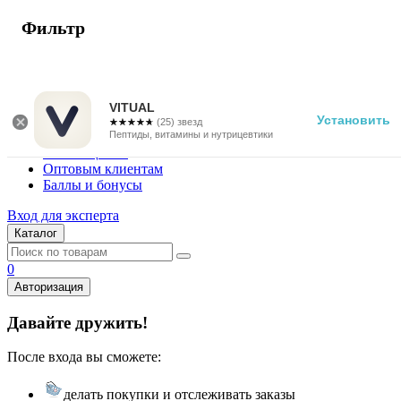
Фильтр
г. Москва
Vitual Peptide
+7 (800) 101-13-25
VITUAL
Установить
☆☆☆☆☆
★★★★★
(25) звезд
Специалистам
Пептиды, витамины и нутрицевтики
Поставщикам
Оптовым клиентам
Баллы и бонусы
Вход для эксперта
Каталог
0
Авторизация
Давайте дружить!
После входа вы сможете:
делать покупки и отслеживать заказы