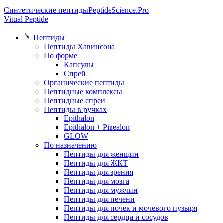
Синтетические пептиды
PeptideScience.Pro
Vitual Peptide
Пептиды
Пептиды Хавинсона
По форме
Капсулы
Спрей
Органические пептиды
Пептидные комплексы
Пептидные спреи
Пептиды в ручках
Epithalon
Epithalon + Pinealon
GLOW
По назначению
Пептиды для женщин
Пептиды для ЖКТ
Пептиды для зрения
Пептиды для мозга
Пептиды для мужчин
Пептиды для печени
Пептиды для почек и мочевого пузыря
Пептиды для сердца и сосудов