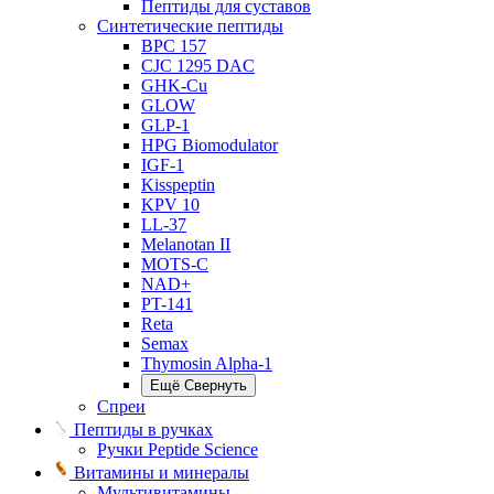
Пептиды для суставов
Синтетические пептиды
BPC 157
CJC 1295 DAC
GHK-Cu
GLOW
GLP-1
HPG Biomodulator
IGF-1
Kisspeptin
KPV 10
LL-37
Melanotan II
MOTS-C
NAD+
PT-141
Reta
Semax
Thymosin Alpha-1
Ещё
Свернуть
Спреи
Пептиды в ручках
Ручки Peptide Science
Витамины и минералы
Мультивитамины