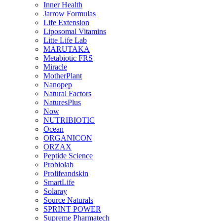
Inner Health
Jarrow Formulas
Life Extension
Liposomal Vitamins
Litte Life Lab
MARUTAKA
Metabiotic FRS
Miracle
MotherPlant
Nanopep
Natural Factors
NaturesPlus
Now
NUTRIBIOTIC
Ocean
ORGANICON
ORZAX
Peptide Science
Probiolab
Prolifeandskin
SmartLife
Solaray
Source Naturals
SPRINT POWER
Supreme Pharmatech