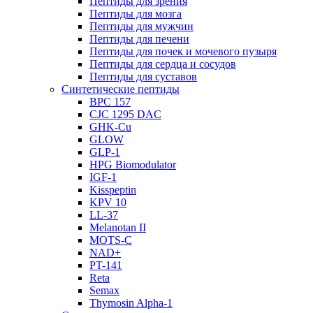
Пептиды для зрения
Пептиды для мозга
Пептиды для мужчин
Пептиды для печени
Пептиды для почек и мочевого пузыря
Пептиды для сердца и сосудов
Пептиды для суставов
Синтетические пептиды
BPC 157
CJC 1295 DAC
GHK-Cu
GLOW
GLP-1
HPG Biomodulator
IGF-1
Kisspeptin
KPV 10
LL-37
Melanotan II
MOTS-C
NAD+
PT-141
Reta
Semax
Thymosin Alpha-1