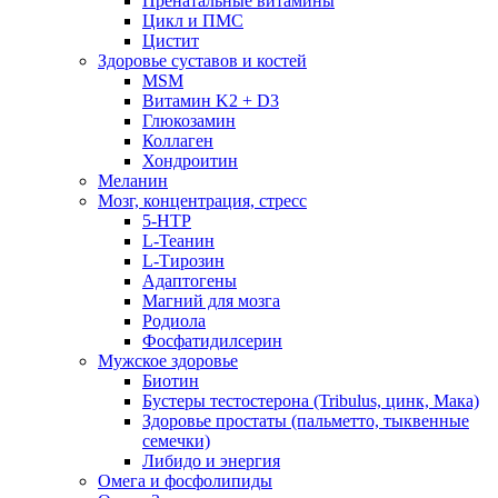
Пренатальные витамины
Цикл и ПМС
Цистит
Здоровье суставов и костей
MSM
Витамин K2 + D3
Глюкозамин
Коллаген
Хондроитин
Меланин
Мозг, концентрация, стресс
5-HTP
L-Теанин
L-Тирозин
Адаптогены
Магний для мозга
Родиола
Фосфатидилсерин
Мужское здоровье
Биотин
Бустеры тестостерона (Tribulus, цинк, Мака)
Здоровье простаты (пальметто, тыквенные
семечки)
Либидо и энергия
Омега и фосфолипиды