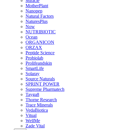
Miracle
MotherPlant
Nanopep
Natural Factors
NaturesPlus
Now
NUTRIBIOTIC
Ocean
ORGANICON
ORZAX
Peptide Science
Probiolab
Prolifeandskin
SmartLife
Solaray
Source Naturals
SPRINT POWER
Supreme Pharmatech
Tayga8
Thorne Research
Trace Minerals
VedaBiotica
Vitual
WellMe
Zade Vital