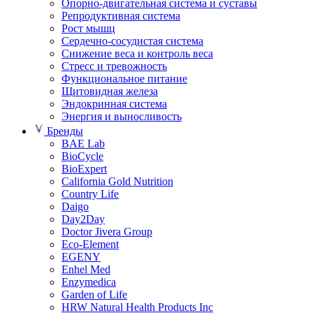
Опорно-двигательная система и суставы
Репродуктивная система
Рост мышц
Сердечно-сосудистая система
Снижение веса и контроль веса
Стресс и тревожность
Функциональное питание
Щитовидная железа
Эндокринная система
Энергия и выносливость
Бренды
BAE Lab
BioCycle
BioExpert
California Gold Nutrition
Country Life
Daigo
Day2Day
Doctor Jivera Group
Eco-Element
EGENY
Enhel Med
Enzymedica
Garden of Life
HRW Natural Health Products Inc