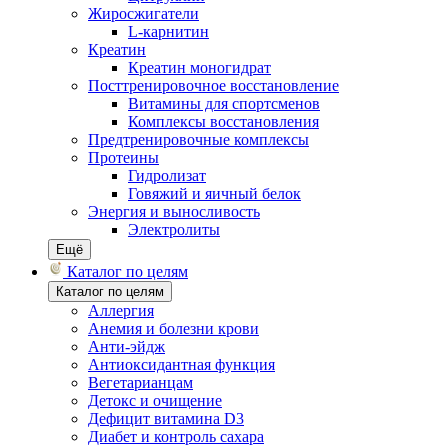
Жиросжигатели
L-карнитин
Креатин
Креатин моногидрат
Посттренировочное восстановление
Витамины для спортсменов
Комплексы восстановления
Предтренировочные комплексы
Протеины
Гидролизат
Говяжий и яичный белок
Энергия и выносливость
Электролиты
Ещё
Каталог по целям
Каталог по целям
Аллергия
Анемия и болезни крови
Анти-эйдж
Антиоксидантная функция
Вегетарианцам
Детокс и очищение
Дефицит витамина D3
Диабет и контроль сахара