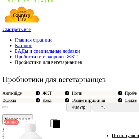
Смотреть все
Главная страница
Каталог
БАДы и специальные добавки
Пробиотики и здоровье ЖКТ
Пробиотики для вегетарианцев
Пробиотики для вегетарианцев
Анти-эйдж
ЖКТ
Ногти
Проблем
Волосы
Кожа
Общие нарушения
Снижен
0
Фильтр
Категория
СКИДКА
Вегетарианцам
Поддержка печени
По популярн