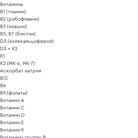
Витамины
B1 (тиамин)
B2 (рибофлавин)
B3 (ниацин)
B5, B7 (биотин)
D3 (холекальциферол)
D3 + K2
K1
K2 (MK-4, MK-7)
Аскорбат натрия
В12
В6
В9 (фолаты)
Витамин A
Витамин C
Витамин D
Витамин E
Витамин K
Витамины группы B