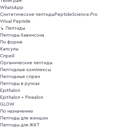
Телеграм
WhatsApp
Синтетические пептиды
PeptideScience.Pro
Vitual Peptide
Пептиды
Пептиды Хавинсона
По форме
Капсулы
Спрей
Органические пептиды
Пептидные комплексы
Пептидные спреи
Пептиды в ручках
Epithalon
Epithalon + Pinealon
GLOW
По назначению
Пептиды для женщин
Пептиды для ЖКТ