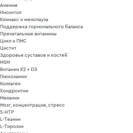
Анемия
Инозитол
Климакс и менопауза
Поддержка гормонального баланса
Пренатальные витамины
Цикл и ПМС
Цистит
Здоровье суставов и костей
MSM
Витамин K2 + D3
Глюкозамин
Коллаген
Хондроитин
Меланин
Мозг, концентрация, стресс
5-HTP
L-Теанин
L-Тирозин