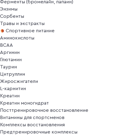
Ферменты (бромелайн, папаин)
Энзимы
Сорбенты
Травы и экстракты
Спортивное питание
Аминокислоты
BCAA
Аргинин
Глютамин
Таурин
Цитруллин
Жиросжигатели
L-карнитин
Креатин
Креатин моногидрат
Посттренировочное восстановление
Витамины для спортсменов
Комплексы восстановления
Предтренировочные комплексы