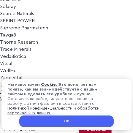
Solaray
Source Naturals
SPRINT POWER
Supreme Pharmatech
Tayga8
Thorne Research
Trace Minerals
VedaBiotica
Vitual
WellMe
Zade Vital
Косметика
Мы используем
Cоokіе.
Это помогает нам
понять, как вы взаимодействуете с нашим
Дезодоранты
сайтом и сделать его удобнее и лучше.
Уход за лицом
Оставаясь на сайте, вы даете согласие на
работу с этими файлами в соответствии с
Уход за телом
₽ 3 000
Политикой конфиденциальности
и
обработки
В корзину
Популярные бренды
персональных данных.
+ 90 ₽ витуальками
Ок