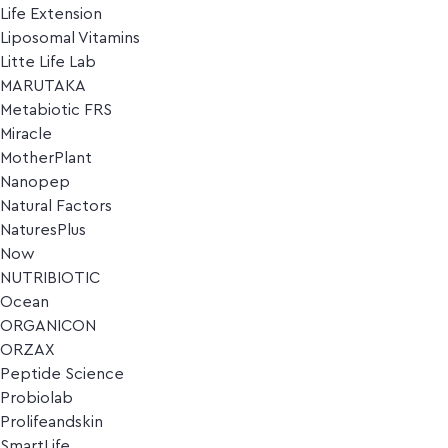
Life Extension
Liposomal Vitamins
Litte Life Lab
MARUTAKA
Metabiotic FRS
Miracle
MotherPlant
Nanopep
Natural Factors
NaturesPlus
Now
NUTRIBIOTIC
Ocean
ORGANICON
ORZAX
Peptide Science
Probiolab
Prolifeandskin
SmartLife