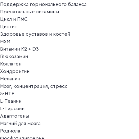
Поддержка гормонального баланса
Пренатальные витамины
Цикл и ПМС
Цистит
Здоровье суставов и костей
MSM
Витамин K2 + D3
Глюкозамин
Коллаген
Хондроитин
Меланин
Мозг, концентрация, стресс
5-HTP
L-Теанин
L-Тирозин
Адаптогены
Магний для мозга
Родиола
Фосфатидилсерин