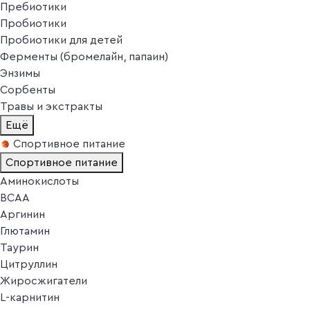
Пребиотики
Пробиотики
Пробиотики для детей
Ферменты (бромелайн, папаин)
Энзимы
Сорбенты
Травы и экстракты
Ещё
Спортивное питание
Спортивное питание
Аминокислоты
BCAA
Аргинин
Глютамин
Таурин
Цитруллин
Жиросжигатели
L-карнитин