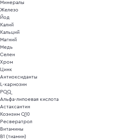
Минералы
Железо
Йод
Калий
Кальций
Магний
Медь
Селен
Хром
Цинк
Антиоксиданты
L-карнозин
PQQ
Альфа-липоевая кислота
Астаксантин
Коэнзим Q10
Ресвератрол
Витамины
B1 (тиамин)