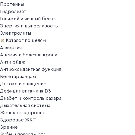
Протеины
Гидролизат
Говяжий и яичный белок
Энергия и выносливость
Электролиты
Каталог по целям
Аллергия
Анемия и болезни крови
Анти-эйдж
Антиоксидантная функция
Вегетарианцам
Детокс и очищение
Дефицит витамина D3
Диабет и контроль сахара
Дыхательная система
Женское здоровье
Здоровье ЖКТ
Зрение
Зубы и полость рта