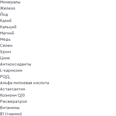
Минералы
Железо
Йод
Калий
Кальций
Магний
Медь
Селен
Хром
Цинк
Антиоксиданты
L-карнозин
PQQ
Альфа-липоевая кислота
Астаксантин
Коэнзим Q10
Ресвератрол
Витамины
B1 (тиамин)