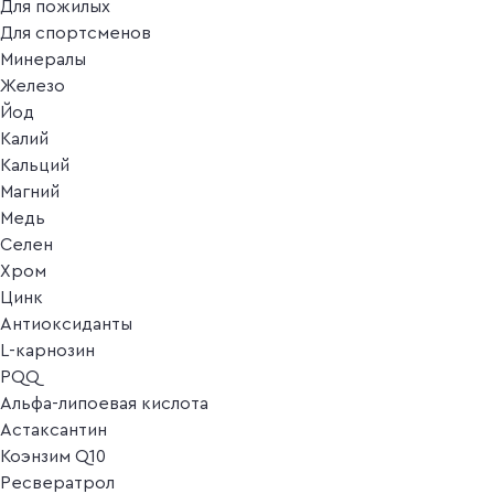
Для пожилых
Для спортсменов
Минералы
Железо
Йод
Калий
Кальций
Магний
Медь
Селен
Хром
Цинк
Антиоксиданты
L-карнозин
PQQ
Альфа-липоевая кислота
Астаксантин
Коэнзим Q10
Ресвератрол