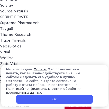
Solaray
Source Naturals
SPRINT POWER
Supreme Pharmatech
Tayga8
Thorne Research
Trace Minerals
VedaBiotica
Vitual
WellMe
Zade Vital
Косметика
Мы используем
Cоokіе.
Это помогает нам
понять, как вы взаимодействуете с нашим
Дезодоранты
сайтом и сделать его удобнее и лучше.
Уход за лицом
Оставаясь на сайте, вы даете согласие на
работу с этими файлами в соответствии с
Уход за телом
₽ 3 000
Политикой конфиденциальности
и
обработки
В корзину
Популярные бренды
персональных данных.
+ 90 ₽ витуальками
Ок