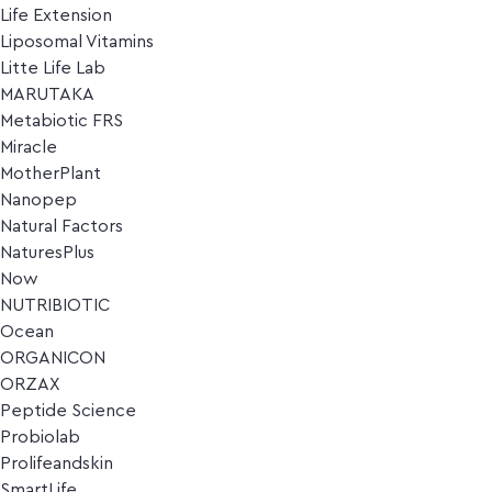
Life Extension
Liposomal Vitamins
Litte Life Lab
MARUTAKA
Metabiotic FRS
Miracle
MotherPlant
Nanopep
Natural Factors
NaturesPlus
Now
NUTRIBIOTIC
Ocean
ORGANICON
ORZAX
Peptide Science
Probiolab
Prolifeandskin
SmartLife