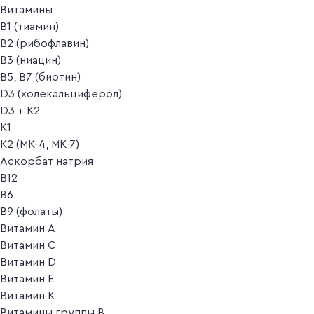
Витамины
B1 (тиамин)
B2 (рибофлавин)
B3 (ниацин)
B5, B7 (биотин)
D3 (холекальциферол)
D3 + K2
K1
K2 (MK-4, MK-7)
Аскорбат натрия
В12
В6
В9 (фолаты)
Витамин A
Витамин C
Витамин D
Витамин E
Витамин K
Витамины группы B