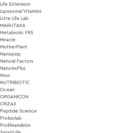
Life Extension
Liposomal Vitamins
Litte Life Lab
MARUTAKA
Metabiotic FRS
Miracle
MotherPlant
Nanopep
Natural Factors
NaturesPlus
Now
NUTRIBIOTIC
Ocean
ORGANICON
ORZAX
Peptide Science
Probiolab
Prolifeandskin
SmartLife