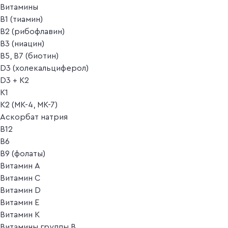
Витамины
B1 (тиамин)
B2 (рибофлавин)
B3 (ниацин)
B5, B7 (биотин)
D3 (холекальциферол)
D3 + K2
K1
K2 (MK-4, MK-7)
Аскорбат натрия
В12
В6
В9 (фолаты)
Витамин A
Витамин C
Витамин D
Витамин E
Витамин K
Витамины группы B