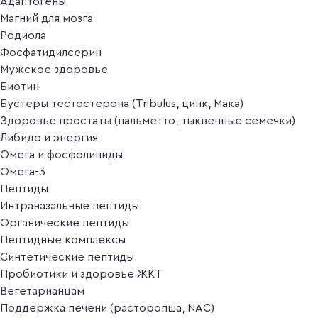
Адаптогены
Магний для мозга
Родиола
Фосфатидилсерин
Мужское здоровье
Биотин
Бустеры тестостерона (Tribulus, цинк, Мака)
Здоровье простаты (пальметто, тыквенные семечки)
Либидо и энергия
Омега и фосфолипиды
Омега-3
Пептиды
Интраназальные пептиды
Органические пептиды
Пептидные комплексы
Синтетические пептиды
Пробиотики и здоровье ЖКТ
Вегетарианцам
Поддержка печени (расторопша, NAC)