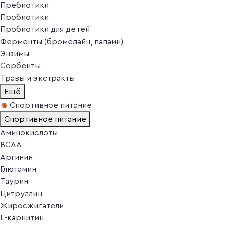
Пребиотики
Пробиотики
Пробиотики для детей
Ферменты (бромелайн, папаин)
Энзимы
Сорбенты
Травы и экстракты
Ещё
Спортивное питание
Спортивное питание
Аминокислоты
BCAA
Аргинин
Глютамин
Таурин
Цитруллин
Жиросжигатели
L-карнитин