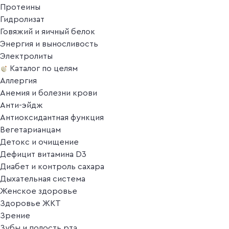
Протеины
Гидролизат
Говяжий и яичный белок
Энергия и выносливость
Электролиты
Каталог по целям
Аллергия
Анемия и болезни крови
Анти-эйдж
Антиоксидантная функция
Вегетарианцам
Детокс и очищение
Дефицит витамина D3
Диабет и контроль сахара
Дыхательная система
Женское здоровье
Здоровье ЖКТ
Зрение
Зубы и полость рта