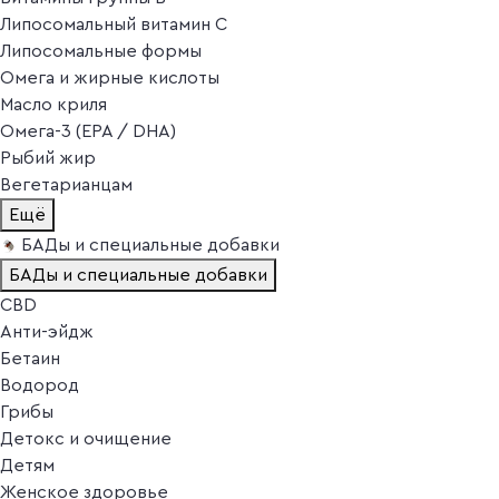
Липосомальный витамин C
Липосомальные формы
Омега и жирные кислоты
Масло криля
Омега-3 (EPA / DHA)
Рыбий жир
Вегетарианцам
Ещё
БАДы и специальные добавки
БАДы и специальные добавки
CBD
Анти-эйдж
Бетаин
Водород
Грибы
Детокс и очищение
Детям
Женское здоровье