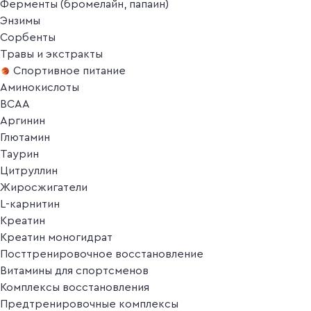
Ферменты (бромелайн, папаин)
Энзимы
Сорбенты
Травы и экстракты
Спортивное питание
Аминокислоты
BCAA
Аргинин
Глютамин
Таурин
Цитруллин
Жиросжигатели
L-карнитин
Креатин
Креатин моногидрат
Посттренировочное восстановление
Витамины для спортсменов
Комплексы восстановления
Предтренировочные комплексы