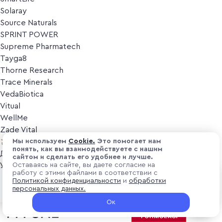
Solaray
Source Naturals
SPRINT POWER
Supreme Pharmatech
Tayga8
Thorne Research
Trace Minerals
VedaBiotica
Vitual
WellMe
Zade Vital
Косметика
Мы используем
Cоokіе.
Это помогает нам
понять, как вы взаимодействуете с нашим
Дезодоранты
сайтом и сделать его удобнее и лучше.
Уход за лицом
Оставаясь на сайте, вы даете согласие на
работу с этими файлами в соответствии с
Уход за телом
₽ 2 800
Политикой конфиденциальности
и
обработки
В корзину
Популярные бренды
персональных данных.
+ 84 ₽ витуальками
Ок