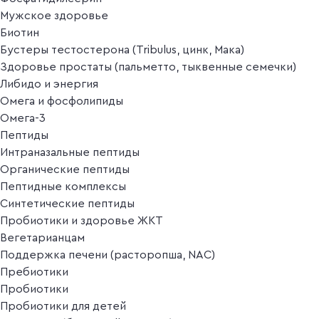
Мужское здоровье
Биотин
Бустеры тестостерона (Tribulus, цинк, Мака)
Здоровье простаты (пальметто, тыквенные семечки)
Либидо и энергия
Омега и фосфолипиды
Омега-3
Пептиды
Интраназальные пептиды
Органические пептиды
Пептидные комплексы
Синтетические пептиды
Пробиотики и здоровье ЖКТ
Вегетарианцам
Поддержка печени (расторопша, NAC)
Пребиотики
Пробиотики
Пробиотики для детей