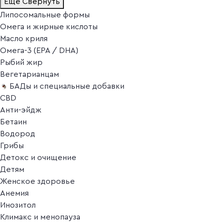
Ещё
Свернуть
Липосомальные формы
Омега и жирные кислоты
Масло криля
Омега-3 (EPA / DHA)
Рыбий жир
Вегетарианцам
БАДы и специальные добавки
CBD
Анти-эйдж
Бетаин
Водород
Грибы
Детокс и очищение
Детям
Женское здоровье
Анемия
Инозитол
Климакс и менопауза