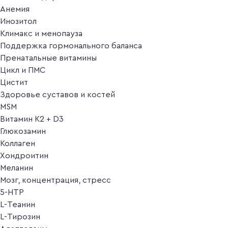
Анемия
Инозитол
Климакс и менопауза
Поддержка гормонального баланса
Пренатальные витамины
Цикл и ПМС
Цистит
Здоровье суставов и костей
MSM
Витамин K2 + D3
Глюкозамин
Коллаген
Хондроитин
Меланин
Мозг, концентрация, стресс
5-HTP
L-Теанин
L-Тирозин