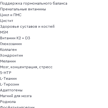
Поддержка гормонального баланса
Пренатальные витамины
Цикл и ПМС
Цистит
Здоровье суставов и костей
MSM
Витамин K2 + D3
Глюкозамин
Коллаген
Хондроитин
Меланин
Мозг, концентрация, стресс
5-HTP
L-Теанин
L-Тирозин
Адаптогены
Магний для мозга
Родиола
Фосфатидилсерин