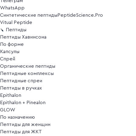
Телеграм
WhatsApp
Синтетические пептиды
PeptideScience.Pro
Vitual Peptide
Пептиды
Пептиды Хавинсона
По форме
Капсулы
Спрей
Органические пептиды
Пептидные комплексы
Пептидные спреи
Пептиды в ручках
Epithalon
Epithalon + Pinealon
GLOW
По назначению
Пептиды для женщин
Пептиды для ЖКТ