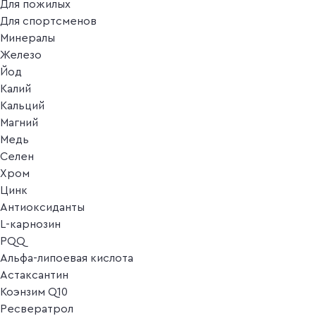
Для пожилых
Для спортсменов
Минералы
Железо
Йод
Калий
Кальций
Магний
Медь
Селен
Хром
Цинк
Антиоксиданты
L-карнозин
PQQ
Альфа-липоевая кислота
Астаксантин
Коэнзим Q10
Ресвератрол