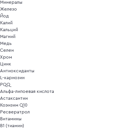
Минералы
Железо
Йод
Калий
Кальций
Магний
Медь
Селен
Хром
Цинк
Антиоксиданты
L-карнозин
PQQ
Альфа-липоевая кислота
Астаксантин
Коэнзим Q10
Ресвератрол
Витамины
B1 (тиамин)