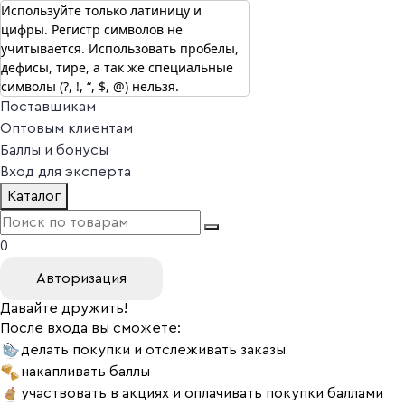
Используйте только латиницу и
цифры. Регистр символов не
г. Москва
учитывается. Использовать пробелы,
Vitual Peptide
+7 (800) 101-13-25
дефисы, тире, а так же специальные
Специалистам
символы (?, !, “, $, @) нельзя.
Поставщикам
Оптовым клиентам
Баллы и бонусы
Вход для эксперта
Каталог
0
Авторизация
Давайте дружить!
После входа вы сможете:
делать покупки и отслеживать заказы
накапливать баллы
участвовать в акциях и оплачивать покупки баллами