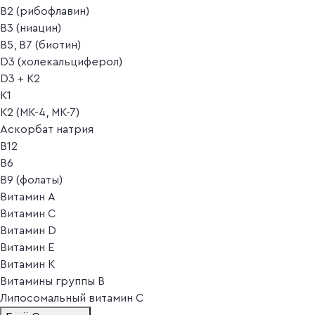
B2 (рибофлавин)
B3 (ниацин)
B5, B7 (биотин)
D3 (холекальциферол)
D3 + K2
K1
K2 (MK-4, MK-7)
Аскорбат натрия
В12
В6
В9 (фолаты)
Витамин A
Витамин C
Витамин D
Витамин E
Витамин K
Витамины группы B
Липосомальный витамин C