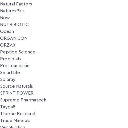
Natural Factors
NaturesPlus
Now
NUTRIBIOTIC
Ocean
ORGANICON
ORZAX
Peptide Science
Probiolab
Prolifeandskin
SmartLife
Solaray
Source Naturals
SPRINT POWER
Supreme Pharmatech
Tayga8
Thorne Research
Trace Minerals
VedaBiotica