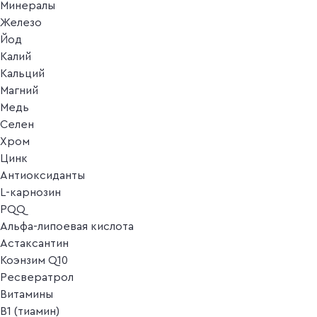
Минералы
Железо
Йод
Калий
Кальций
Магний
Медь
Селен
Хром
Цинк
Антиоксиданты
L-карнозин
PQQ
Альфа-липоевая кислота
Астаксантин
Коэнзим Q10
Ресвератрол
Витамины
B1 (тиамин)