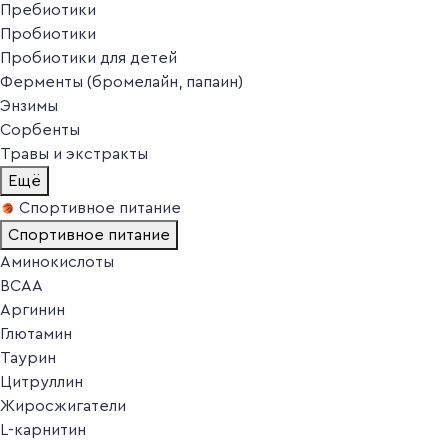
Пребиотики
Пробиотики
Пробиотики для детей
Ферменты (бромелайн, папаин)
Энзимы
Сорбенты
Травы и экстракты
Ещё
Спортивное питание
Спортивное питание
Аминокислоты
BCAA
Аргинин
Глютамин
Таурин
Цитруллин
Жиросжигатели
L-карнитин