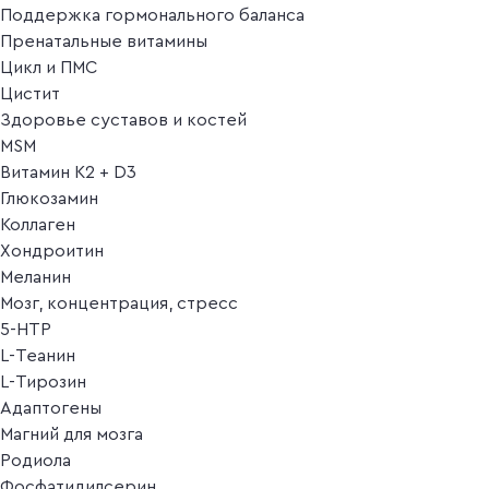
Поддержка гормонального баланса
Пренатальные витамины
Цикл и ПМС
Цистит
Здоровье суставов и костей
MSM
Витамин K2 + D3
Глюкозамин
Коллаген
Хондроитин
Меланин
Мозг, концентрация, стресс
5-HTP
L-Теанин
L-Тирозин
Адаптогены
Магний для мозга
Родиола
Фосфатидилсерин