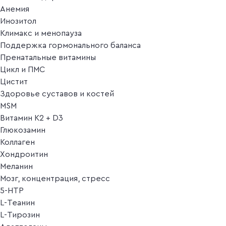
Анемия
Инозитол
Климакс и менопауза
Поддержка гормонального баланса
Пренатальные витамины
Цикл и ПМС
Цистит
Здоровье суставов и костей
MSM
Витамин K2 + D3
Глюкозамин
Коллаген
Хондроитин
Меланин
Мозг, концентрация, стресс
5-HTP
L-Теанин
L-Тирозин