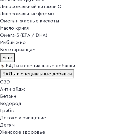
Липосомальный витамин C
Липосомальные формы
Омега и жирные кислоты
Масло криля
Омега-3 (EPA / DHA)
Рыбий жир
Вегетарианцам
Ещё
БАДы и специальные добавки
БАДы и специальные добавки
CBD
Анти-эйдж
Бетаин
Водород
Грибы
Детокс и очищение
Детям
Женское здоровье