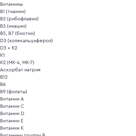
Витамины
B1 (тиамин)
B2 (рибофлавин)
B3 (ниацин)
B5, B7 (биотин)
D3 (холекальциферол)
D3 + K2
K1
K2 (MK-4, MK-7)
Аскорбат натрия
В12
В6
В9 (фолаты)
Витамин A
Витамин C
Витамин D
Витамин E
Витамин K
Витамины группы B