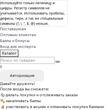
Используйте только латиницу и
цифры. Регистр символов не
г. Москва
учитывается. Использовать пробелы,
Vitual Peptide
+7 (800) 101-13-25
дефисы, тире, а так же специальные
Специалистам
символы (?, !, “, $, @) нельзя.
Поставщикам
Оптовым клиентам
Баллы и бонусы
Вход для эксперта
Каталог
0
Авторизация
Давайте дружить!
После входа вы сможете:
делать покупки и отслеживать заказы
накапливать баллы
участвовать в акциях и оплачивать покупки баллами