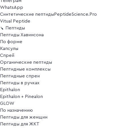
Телеграм
WhatsApp
Синтетические пептиды
PeptideScience.Pro
Vitual Peptide
Пептиды
Пептиды Хавинсона
По форме
Капсулы
Спрей
Органические пептиды
Пептидные комплексы
Пептидные спреи
Пептиды в ручках
Epithalon
Epithalon + Pinealon
GLOW
По назначению
Пептиды для женщин
Пептиды для ЖКТ