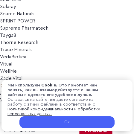
Solaray
Source Naturals
SPRINT POWER
Supreme Pharmatech
Tayga8
Thorne Research
Trace Minerals
VedaBiotica
Vitual
WellMe
Zade Vital
Косметика
Мы используем
Cоokіе.
Это помогает нам
понять, как вы взаимодействуете с нашим
Дезодоранты
сайтом и сделать его удобнее и лучше.
Уход за лицом
Оставаясь на сайте, вы даете согласие на
работу с этими файлами в соответствии с
Уход за телом
₽ 4 000
Политикой конфиденциальности
и
обработки
Предзаказ
Популярные бренды
персональных данных.
+ 120 ₽ витуальками
Ок