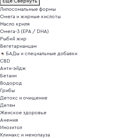
Ещё
Свернуть
Липосомальные формы
Омега и жирные кислоты
Масло криля
Омега-3 (EPA / DHA)
Рыбий жир
Вегетарианцам
БАДы и специальные добавки
CBD
Анти-эйдж
Бетаин
Водород
Грибы
Детокс и очищение
Детям
Женское здоровье
Анемия
Инозитол
Климакс и менопауза