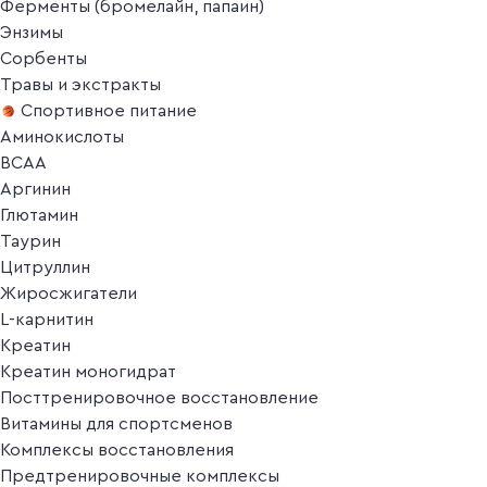
Ферменты (бромелайн, папаин)
Энзимы
Сорбенты
Травы и экстракты
Спортивное питание
Аминокислоты
BCAA
Аргинин
Глютамин
Таурин
Цитруллин
Жиросжигатели
L-карнитин
Креатин
Креатин моногидрат
Посттренировочное восстановление
Витамины для спортсменов
Комплексы восстановления
Предтренировочные комплексы