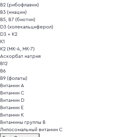
B2 (рибофлавин)
B3 (ниацин)
B5, B7 (биотин)
D3 (холекальциферол)
D3 + K2
K1
K2 (MK-4, MK-7)
Аскорбат натрия
В12
В6
В9 (фолаты)
Витамин A
Витамин C
Витамин D
Витамин E
Витамин K
Витамины группы B
Липосомальный витамин C