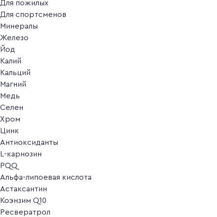
Для пожилых
Для спортсменов
Минералы
Железо
Йод
Калий
Кальций
Магний
Медь
Селен
Хром
Цинк
Антиоксиданты
L-карнозин
PQQ
Альфа-липоевая кислота
Астаксантин
Коэнзим Q10
Ресвератрол