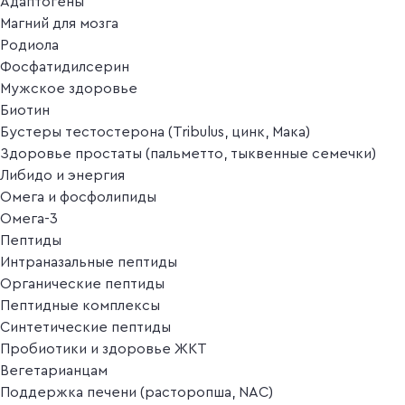
Адаптогены
Магний для мозга
Родиола
Фосфатидилсерин
Мужское здоровье
Биотин
Бустеры тестостерона (Tribulus, цинк, Мака)
Здоровье простаты (пальметто, тыквенные семечки)
Либидо и энергия
Омега и фосфолипиды
Омега-3
Пептиды
Интраназальные пептиды
Органические пептиды
Пептидные комплексы
Синтетические пептиды
Пробиотики и здоровье ЖКТ
Вегетарианцам
Поддержка печени (расторопша, NAC)