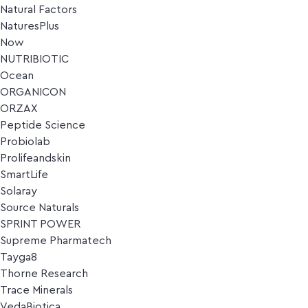
Natural Factors
NaturesPlus
Now
NUTRIBIOTIC
Ocean
ORGANICON
ORZAX
Peptide Science
Probiolab
Prolifeandskin
SmartLife
Solaray
Source Naturals
SPRINT POWER
Supreme Pharmatech
Tayga8
Thorne Research
Trace Minerals
VedaBiotica