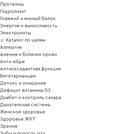
Протеины
Гидролизат
Говяжий и яичный белок
Энергия и выносливость
Электролиты
Каталог по целям
Аллергия
Анемия и болезни крови
Анти-эйдж
Антиоксидантная функция
Вегетарианцам
Детокс и очищение
Дефицит витамина D3
Диабет и контроль сахара
Дыхательная система
Женское здоровье
Здоровье ЖКТ
Зрение
Зубы и полость рта