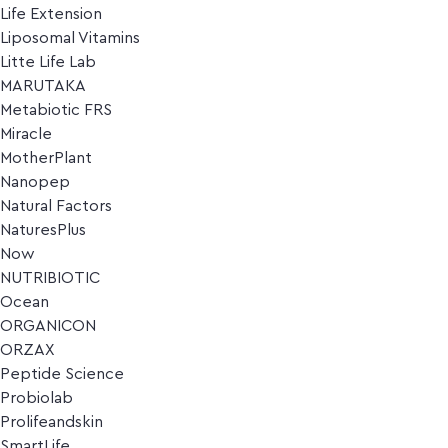
Life Extension
Liposomal Vitamins
Litte Life Lab
MARUTAKA
Metabiotic FRS
Miracle
MotherPlant
Nanopep
Natural Factors
NaturesPlus
Now
NUTRIBIOTIC
Ocean
ORGANICON
ORZAX
Peptide Science
Probiolab
Prolifeandskin
SmartLife