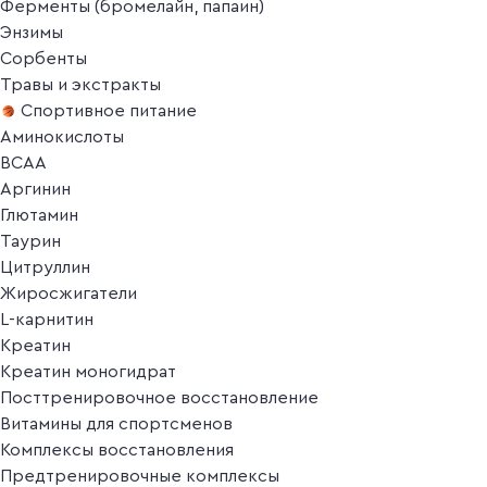
Ферменты (бромелайн, папаин)
Энзимы
Сорбенты
Травы и экстракты
Спортивное питание
Аминокислоты
BCAA
Аргинин
Глютамин
Таурин
Цитруллин
Жиросжигатели
L-карнитин
Креатин
Креатин моногидрат
Посттренировочное восстановление
Витамины для спортсменов
Комплексы восстановления
Предтренировочные комплексы