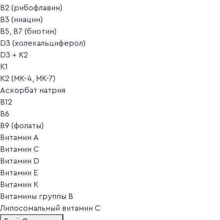
B2 (рибофлавин)
B3 (ниацин)
B5, B7 (биотин)
D3 (холекальциферол)
D3 + K2
K1
K2 (MK-4, MK-7)
Аскорбат натрия
В12
В6
В9 (фолаты)
Витамин A
Витамин C
Витамин D
Витамин E
Витамин K
Витамины группы B
Липосомальный витамин C