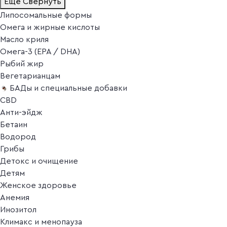
Ещё
Свернуть
Липосомальные формы
Омега и жирные кислоты
Масло криля
Омега-3 (EPA / DHA)
Рыбий жир
Вегетарианцам
БАДы и специальные добавки
CBD
Анти-эйдж
Бетаин
Водород
Грибы
Детокс и очищение
Детям
Женское здоровье
Анемия
Инозитол
Климакс и менопауза