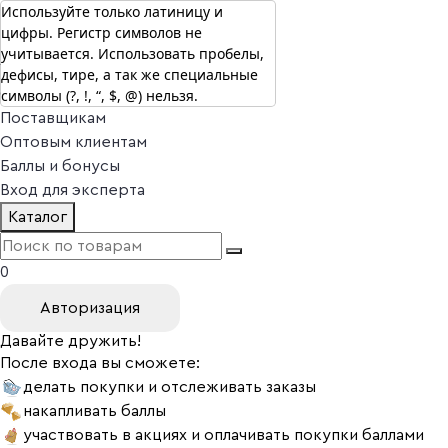
Используйте только латиницу и
цифры. Регистр символов не
г. Москва
учитывается. Использовать пробелы,
Vitual Peptide
+7 (800) 101-13-25
дефисы, тире, а так же специальные
Специалистам
символы (?, !, “, $, @) нельзя.
Поставщикам
Оптовым клиентам
Баллы и бонусы
Вход для эксперта
Каталог
0
Авторизация
Давайте дружить!
После входа вы сможете:
делать покупки и отслеживать заказы
накапливать баллы
участвовать в акциях и оплачивать покупки баллами