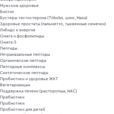
Мужское здоровье
Биотин
Бустеры тестостерона (Tribulus, цинк, Мака)
Здоровье простаты (пальметто, тыквенные семечки)
Либидо и энергия
Омега и фосфолипиды
Омега-3
Пептиды
Интраназальные пептиды
Органические пептиды
Пептидные комплексы
Синтетические пептиды
Пробиотики и здоровье ЖКТ
Вегетарианцам
Поддержка печени (расторопша, NAC)
Пребиотики
Пробиотики
Пробиотики для детей