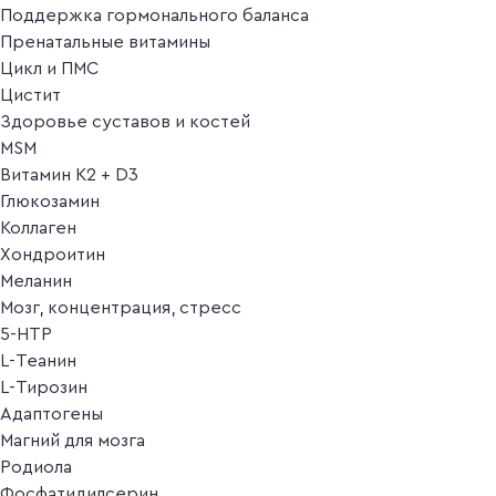
Поддержка гормонального баланса
Пренатальные витамины
Цикл и ПМС
Цистит
Здоровье суставов и костей
MSM
Витамин K2 + D3
Глюкозамин
Коллаген
Хондроитин
Меланин
Мозг, концентрация, стресс
5-HTP
L-Теанин
L-Тирозин
Адаптогены
Магний для мозга
Родиола
Фосфатидилсерин