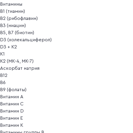
Витамины
B1 (тиамин)
B2 (рибофлавин)
B3 (ниацин)
B5, B7 (биотин)
D3 (холекальциферол)
D3 + K2
K1
K2 (MK-4, MK-7)
Аскорбат натрия
В12
В6
В9 (фолаты)
Витамин A
Витамин C
Витамин D
Витамин E
Витамин K
Витамины группы B