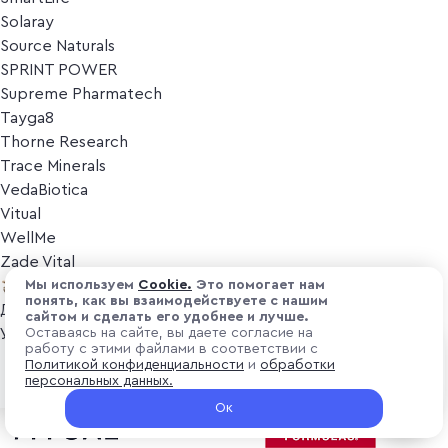
Solaray
Source Naturals
SPRINT POWER
Supreme Pharmatech
Tayga8
Thorne Research
Trace Minerals
VedaBiotica
Vitual
WellMe
Zade Vital
Косметика
Мы используем
Cоokіе.
Это помогает нам
понять, как вы взаимодействуете с нашим
Дезодоранты
сайтом и сделать его удобнее и лучше.
Уход за лицом
Оставаясь на сайте, вы даете согласие на
работу с этими файлами в соответствии с
Уход за телом
₽ 9 000
Политикой конфиденциальности
и
обработки
В корзину
Популярные бренды
персональных данных.
+ 270 ₽ витуальками
Ок