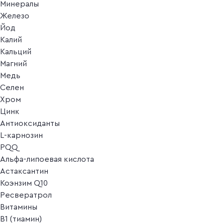
Минералы
Железо
Йод
Калий
Кальций
Магний
Медь
Селен
Хром
Цинк
Антиоксиданты
L-карнозин
PQQ
Альфа-липоевая кислота
Астаксантин
Коэнзим Q10
Ресвератрол
Витамины
B1 (тиамин)