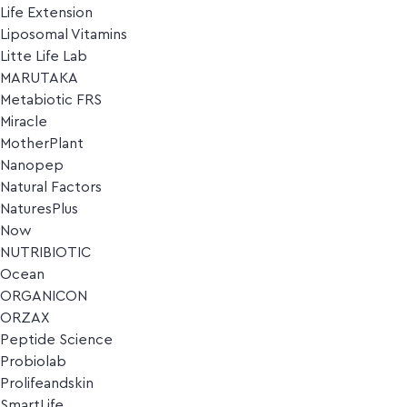
Life Extension
Liposomal Vitamins
Litte Life Lab
MARUTAKA
Metabiotic FRS
Miracle
MotherPlant
Nanopep
Natural Factors
NaturesPlus
Now
NUTRIBIOTIC
Ocean
ORGANICON
ORZAX
Peptide Science
Probiolab
Prolifeandskin
SmartLife