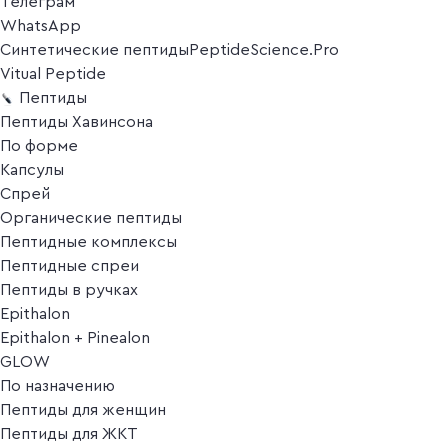
Телеграм
WhatsApp
Синтетические пептиды
PeptideScience.Pro
Vitual Peptide
Пептиды
Пептиды Хавинсона
По форме
Капсулы
Спрей
Органические пептиды
Пептидные комплексы
Пептидные спреи
Пептиды в ручках
Epithalon
Epithalon + Pinealon
GLOW
По назначению
Пептиды для женщин
Пептиды для ЖКТ