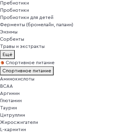
Пребиотики
Пробиотики
Пробиотики для детей
Ферменты (бромелайн, папаин)
Энзимы
Сорбенты
Травы и экстракты
Ещё
Спортивное питание
Спортивное питание
Аминокислоты
BCAA
Аргинин
Глютамин
Таурин
Цитруллин
Жиросжигатели
L-карнитин