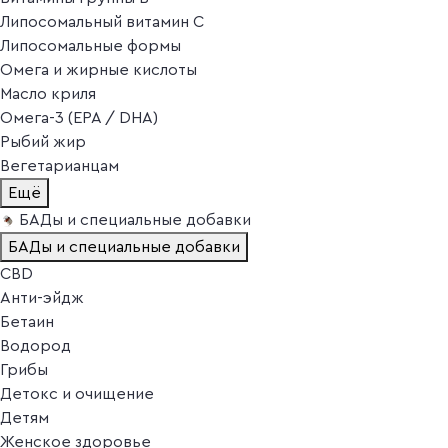
Липосомальный витамин C
Липосомальные формы
Омега и жирные кислоты
Масло криля
Омега-3 (EPA / DHA)
Рыбий жир
Вегетарианцам
Ещё
БАДы и специальные добавки
БАДы и специальные добавки
CBD
Анти-эйдж
Бетаин
Водород
Грибы
Детокс и очищение
Детям
Женское здоровье