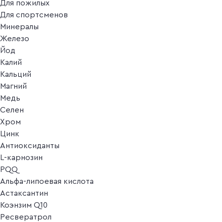
Для пожилых
Для спортсменов
Минералы
Железо
Йод
Калий
Кальций
Магний
Медь
Селен
Хром
Цинк
Антиоксиданты
L-карнозин
PQQ
Альфа-липоевая кислота
Астаксантин
Коэнзим Q10
Ресвератрол