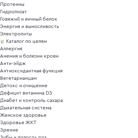
Протеины
Гидролизат
Говяжий и яичный белок
Энергия и выносливость
Электролиты
Каталог по целям
Аллергия
Анемия и болезни крови
Анти-эйдж
Антиоксидантная функция
Вегетарианцам
Детокс и очищение
Дефицит витамина D3
Диабет и контроль сахара
Дыхательная система
Женское здоровье
Здоровье ЖКТ
Зрение
Зубы и полость рта