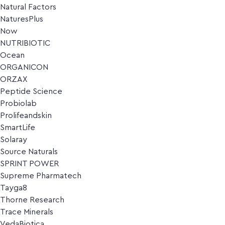
Natural Factors
NaturesPlus
Now
NUTRIBIOTIC
Ocean
ORGANICON
ORZAX
Peptide Science
Probiolab
Prolifeandskin
SmartLife
Solaray
Source Naturals
SPRINT POWER
Supreme Pharmatech
Tayga8
Thorne Research
Trace Minerals
VedaBiotica