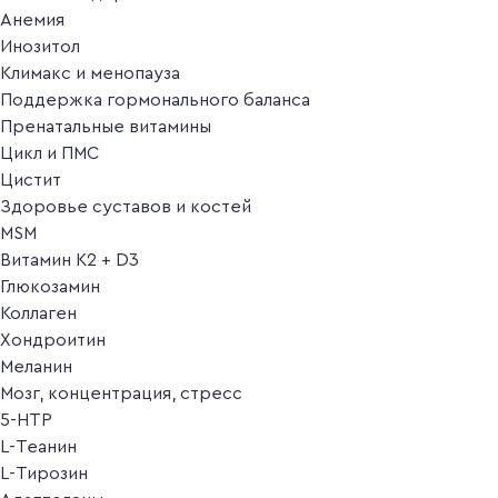
Анемия
Инозитол
Климакс и менопауза
Поддержка гормонального баланса
Пренатальные витамины
Цикл и ПМС
Цистит
Здоровье суставов и костей
MSM
Витамин K2 + D3
Глюкозамин
Коллаген
Хондроитин
Меланин
Мозг, концентрация, стресс
5-HTP
L-Теанин
L-Тирозин