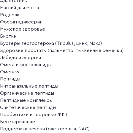
Адаптогены
Магний для мозга
Родиола
Фосфатидилсерин
Мужское здоровье
Биотин
Бустеры тестостерона (Tribulus, цинк, Мака)
Здоровье простаты (пальметто, тыквенные семечки)
Либидо и энергия
Омега и фосфолипиды
Омега-3
Пептиды
Интраназальные пептиды
Органические пептиды
Пептидные комплексы
Синтетические пептиды
Пробиотики и здоровье ЖКТ
Вегетарианцам
Поддержка печени (расторопша, NAC)