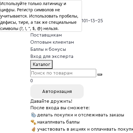
Используйте только латиницу и
цифры. Регистр символов не
г. Москва
учитывается. Использовать пробелы,
Vitual Peptide
+7 (800) 101-13-25
дефисы, тире, а так же специальные
символы (?, !, “, $, @) нельзя.
Специалистам
Поставщикам
Оптовым клиентам
Баллы и бонусы
Вход для эксперта
Каталог
0
Авторизация
Давайте дружить!
После входа вы сможете:
делать покупки и отслеживать заказы
накапливать баллы
участвовать в акциях и оплачивать покуп