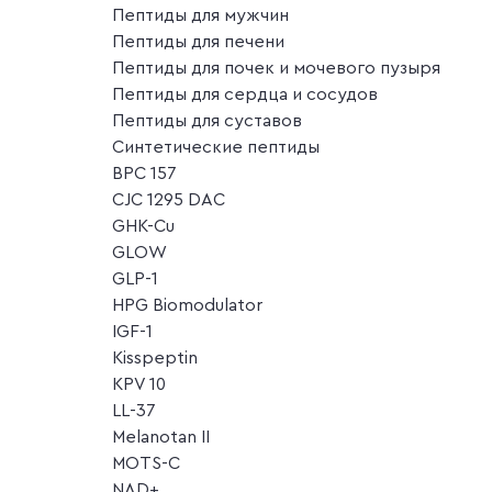
Пептиды для мужчин
Пептиды для печени
Пептиды для почек и мочевого пузыря
Пептиды для сердца и сосудов
Пептиды для суставов
Синтетические пептиды
BPC 157
CJC 1295 DAC
GHK-Cu
GLOW
GLP-1
HPG Biomodulator
IGF-1
Kisspeptin
KPV 10
LL-37
Melanotan II
MOTS-C
NAD+