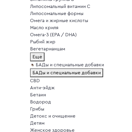
Липосомальный витамин C
Липосомальные формы
Омега и жирные кислоты
Масло криля
Омега-3 (EPA / DHA)
Рыбий жир
Вегетарианцам
Ещё
БАДы и специальные добавки
БАДы и специальные добавки
CBD
Анти-эйдж
Бетаин
Водород
Грибы
Детокс и очищение
Детям
Женское здоровье