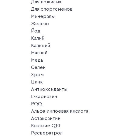
Для пожилых
Для спортсменов
Минералы
Железо
Йод
Калий
Кальций
Магний
Медь
Селен
Хром
Цинк
Антиоксиданты
L-карнозин
PQQ
Альфа-липоевая кислота
Астаксантин
Коэнзим Q10
Ресвератрол