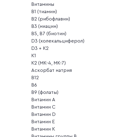
Витамины
B1 (тиамин)
B2 (рибофлавин)
B3 (ниацин)
B5, B7 (биотин)
D3 (холекальциферол)
D3 + K2
K1
K2 (MK-4, MK-7)
Аскорбат натрия
В12
В6
В9 (фолаты)
Витамин A
Витамин C
Витамин D
Витамин E
Витамин K
Витамины группы B