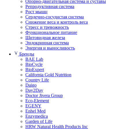
Опорно-двигательная система и суставы
Репродуктивная система
Рост мышц
Сердечно-сосудистая система
Снижение веса и контроль веса
Стресс и тревожность
Функциональное питание
Щитовидная железа
Эндокринная система
Энергия и выносливость
Бренды
BAE Lab
BioCycle
BioExpert
California Gold Nutrition
Country Life
Daigo
Day2Day
Doctor Jivera Group
Eco-Element
EGENY
Enhel Med
Enzymedica
Garden of Life
HRW Natural Health Products Inc