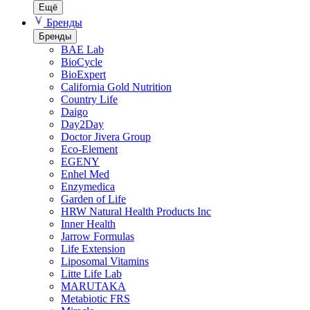
Ещё
Бренды
Бренды
BAE Lab
BioCycle
BioExpert
California Gold Nutrition
Country Life
Daigo
Day2Day
Doctor Jivera Group
Eco-Element
EGENY
Enhel Med
Enzymedica
Garden of Life
HRW Natural Health Products Inc
Inner Health
Jarrow Formulas
Life Extension
Liposomal Vitamins
Litte Life Lab
MARUTAKA
Metabiotic FRS