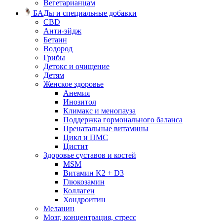
Вегетарианцам
БАДы и специальные добавки
CBD
Анти-эйдж
Бетаин
Водород
Грибы
Детокс и очищение
Детям
Женское здоровье
Анемия
Инозитол
Климакс и менопауза
Поддержка гормонального баланса
Пренатальные витамины
Цикл и ПМС
Цистит
Здоровье суставов и костей
MSM
Витамин K2 + D3
Глюкозамин
Коллаген
Хондроитин
Меланин
Мозг, концентрация, стресс