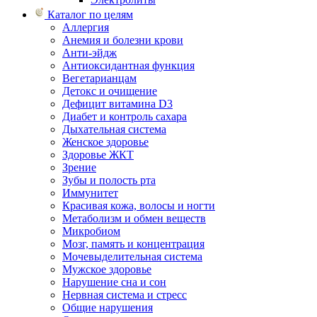
Каталог по целям
Аллергия
Анемия и болезни крови
Анти-эйдж
Антиоксидантная функция
Вегетарианцам
Детокс и очищение
Дефицит витамина D3
Диабет и контроль сахара
Дыхательная система
Женское здоровье
Здоровье ЖКТ
Зрение
Зубы и полость рта
Иммунитет
Красивая кожа, волосы и ногти
Метаболизм и обмен веществ
Микробиом
Мозг, память и концентрация
Мочевыделительная система
Мужское здоровье
Нарушение сна и сон
Нервная система и стресс
Общие нарушения