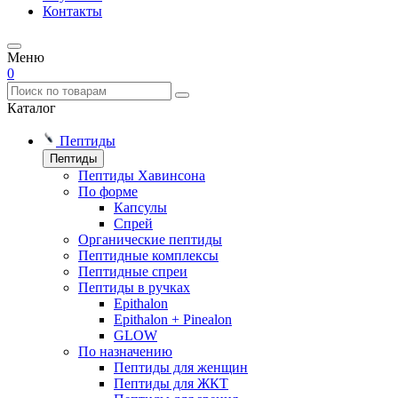
Контакты
Меню
0
Каталог
Пептиды
Пептиды
Пептиды Хавинсона
По форме
Капсулы
Спрей
Органические пептиды
Пептидные комплексы
Пептидные спреи
Пептиды в ручках
Epithalon
Epithalon + Pinealon
GLOW
По назначению
Пептиды для женщин
Пептиды для ЖКТ