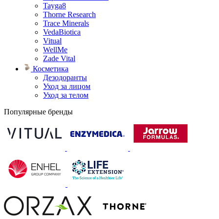
Tayga8
Thorne Research
Trace Minerals
VedaBiotica
Vitual
WellMe
Zade Vital
Косметика
Дезодоранты
Уход за лицом
Уход за телом
Популярные бренды