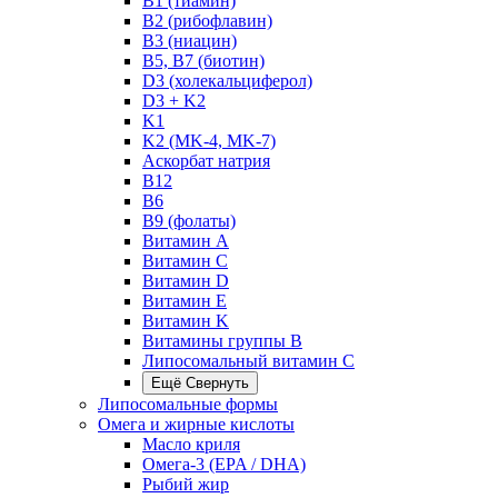
B1 (тиамин)
B2 (рибофлавин)
B3 (ниацин)
B5, B7 (биотин)
D3 (холекальциферол)
D3 + K2
K1
K2 (MK-4, MK-7)
Аскорбат натрия
В12
В6
В9 (фолаты)
Витамин A
Витамин C
Витамин D
Витамин E
Витамин K
Витамины группы B
Липосомальный витамин C
Ещё
Свернуть
Липосомальные формы
Омега и жирные кислоты
Масло криля
Омега-3 (EPA / DHA)
Рыбий жир