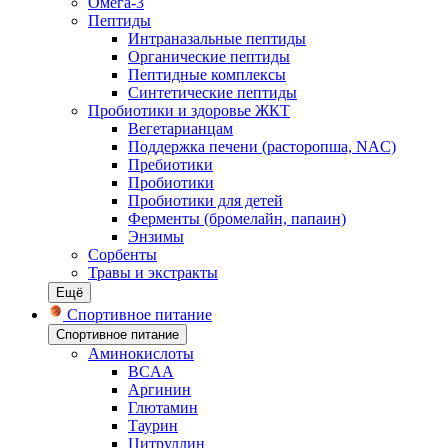
Омега-3
Пептиды
Интраназальные пептиды
Органические пептиды
Пептидные комплексы
Синтетические пептиды
Пробиотики и здоровье ЖКТ
Вегетарианцам
Поддержка печени (расторопша, NAC)
Пребиотики
Пробиотики
Пробиотики для детей
Ферменты (бромелайн, папаин)
Энзимы
Сорбенты
Травы и экстракты
Ещё
Спортивное питание
Спортивное питание
Аминокислоты
BCAA
Аргинин
Глютамин
Таурин
Цитруллин