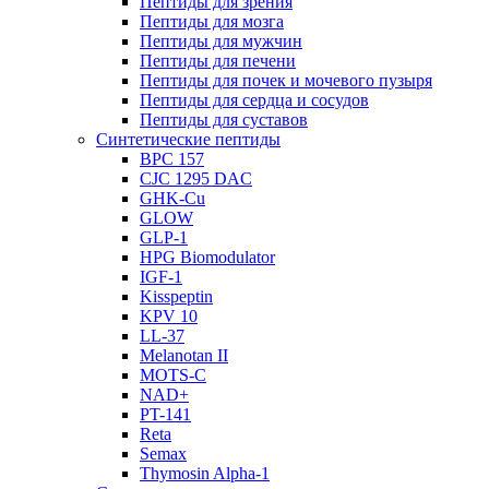
Пептиды для зрения
Пептиды для мозга
Пептиды для мужчин
Пептиды для печени
Пептиды для почек и мочевого пузыря
Пептиды для сердца и сосудов
Пептиды для суставов
Синтетические пептиды
BPC 157
CJC 1295 DAC
GHK-Cu
GLOW
GLP-1
HPG Biomodulator
IGF-1
Kisspeptin
KPV 10
LL-37
Melanotan II
MOTS-C
NAD+
PT-141
Reta
Semax
Thymosin Alpha-1