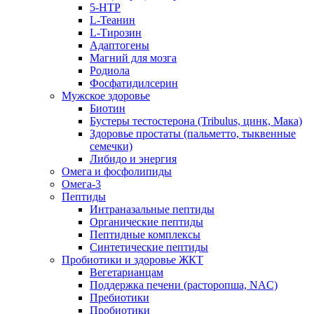
5-HTP
L-Теанин
L-Тирозин
Адаптогены
Магний для мозга
Родиола
Фосфатидилсерин
Мужское здоровье
Биотин
Бустеры тестостерона (Tribulus, цинк, Мака)
Здоровье простаты (пальметто, тыквенные
семечки)
Либидо и энергия
Омега и фосфолипиды
Омега-3
Пептиды
Интраназальные пептиды
Органические пептиды
Пептидные комплексы
Синтетические пептиды
Пробиотики и здоровье ЖКТ
Вегетарианцам
Поддержка печени (расторопша, NAC)
Пребиотики
Пробиотики