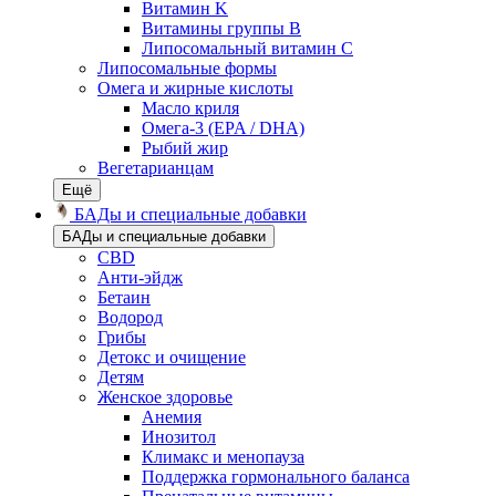
Витамин K
Витамины группы B
Липосомальный витамин C
Липосомальные формы
Омега и жирные кислоты
Масло криля
Омега-3 (EPA / DHA)
Рыбий жир
Вегетарианцам
Ещё
БАДы и специальные добавки
БАДы и специальные добавки
CBD
Анти-эйдж
Бетаин
Водород
Грибы
Детокс и очищение
Детям
Женское здоровье
Анемия
Инозитол
Климакс и менопауза
Поддержка гормонального баланса