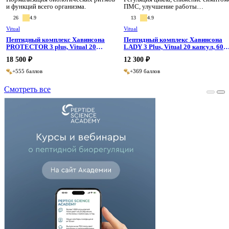
и функций всего организма.
ПМС, улучшение работы
репродуктивной системы.
26
4.9
13
4.9
Vitual
Vitual
Пептидный комплекс Хавинсона
Пептидный комплекс Хавинсона
PROTECTOR 3 plus, Vitual 20
LADY 3 Plus, Vitual 20 капсул, 60
капсул, 60 капсул
капсул
18 500 ₽
12 300 ₽
+555 баллов
+369 баллов
Смотреть все