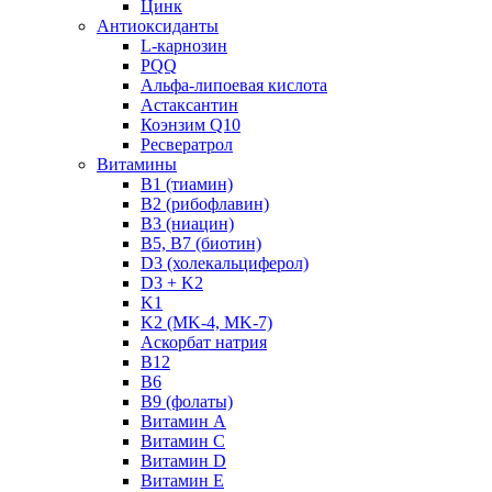
Цинк
Антиоксиданты
L-карнозин
PQQ
Альфа-липоевая кислота
Астаксантин
Коэнзим Q10
Ресвератрол
Витамины
B1 (тиамин)
B2 (рибофлавин)
B3 (ниацин)
B5, B7 (биотин)
D3 (холекальциферол)
D3 + K2
K1
K2 (MK-4, MK-7)
Аскорбат натрия
В12
В6
В9 (фолаты)
Витамин A
Витамин C
Витамин D
Витамин E