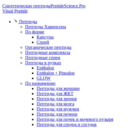
Синтетические пептиды
PeptideScience.Pro
Vitual Peptide
Пептиды
Пептиды Хавинсона
По форме
Капсулы
Спрей
Органические пептиды
Пептидные комплексы
Пептидные спреи
Пептиды в ручках
Epithalon
Epithalon + Pinealon
GLOW
По назначению
Пептиды для женщин
Пептиды для ЖКТ
Пептиды для зрения
Пептиды для мозга
Пептиды для мужчин
Пептиды для печени
Пептиды для почек и мочевого пузыря
Пептиды для сердца и сосудов