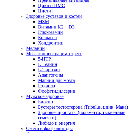
Пренатальные витамины
Цикл и ПМС
Цистит
Здоровье суставов и костей
MSM
Витамин K2 + D3
Глюкозамин
Коллаген
Хондроитин
Меланин
Мозг, концентрация, стресс
5-HTP
L-Теанин
L-Тирозин
Адаптогены
Магний для мозга
Родиола
Фосфатидилсерин
Мужское здоровье
Биотин
Бустеры тестостерона (Tribulus, цинк, Мака)
Здоровье простаты (пальметто, тыквенные
семечки)
Либидо и энергия
Омега и фосфолипиды