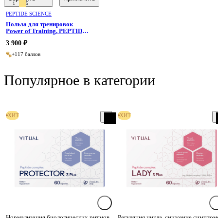
1
5
восстановления и мужской
уверенности
PEPTIDE SCIENCE
Польза для тренировок
Power of Training, PEPTIDE
SCIENCE 7 мл
3 900 ₽
+117 баллов
Популярное в категории
ХИТ
ХИТ
Нормализация биологических ритмов
Регуляция цикла, снижение симптом