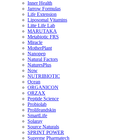
Inner Health
Jarrow Formulas
Life Extension
Liposomal Vitamins
Litte Life Lab
MARUTAKA
Metabiotic FRS
Miracle
MotherPlant
Nanopep
Natural Factors
NaturesPlus
Now
NUTRIBIOTIC
Ocean
ORGANICON
ORZAX
Peptide Science
Probiolab
Prolifeandskin
SmartLife
Solaray
Source Naturals
SPRINT POWER
Supreme Pharmatech