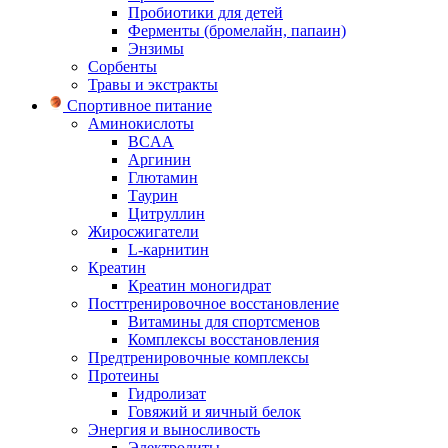
Пробиотики для детей
Ферменты (бромелайн, папаин)
Энзимы
Сорбенты
Травы и экстракты
Спортивное питание
Аминокислоты
BCAA
Аргинин
Глютамин
Таурин
Цитруллин
Жиросжигатели
L-карнитин
Креатин
Креатин моногидрат
Посттренировочное восстановление
Витамины для спортсменов
Комплексы восстановления
Предтренировочные комплексы
Протеины
Гидролизат
Говяжий и яичный белок
Энергия и выносливость
Электролиты