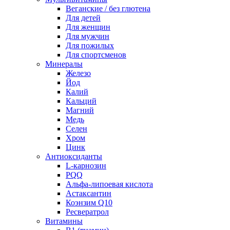
Веганские / без глютена
Для детей
Для женщин
Для мужчин
Для пожилых
Для спортсменов
Минералы
Железо
Йод
Калий
Кальций
Магний
Медь
Селен
Хром
Цинк
Антиоксиданты
L-карнозин
PQQ
Альфа-липоевая кислота
Астаксантин
Коэнзим Q10
Ресвератрол
Витамины