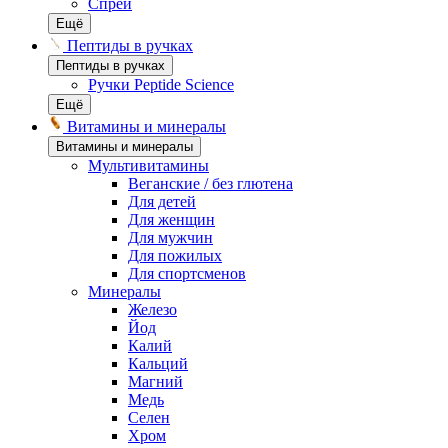
Спреи
Ещё
Пептиды в ручках
Пептиды в ручках
Ручки Peptide Science
Ещё
Витамины и минералы
Витамины и минералы
Мультивитамины
Веганские / без глютена
Для детей
Для женщин
Для мужчин
Для пожилых
Для спортсменов
Минералы
Железо
Йод
Калий
Кальций
Магний
Медь
Селен
Хром