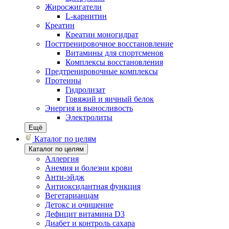
Жиросжигатели
L-карнитин
Креатин
Креатин моногидрат
Посттренировочное восстановление
Витамины для спортсменов
Комплексы восстановления
Предтренировочные комплексы
Протеины
Гидролизат
Говяжий и яичный белок
Энергия и выносливость
Электролиты
Ещё
Каталог по целям
Каталог по целям
Аллергия
Анемия и болезни крови
Анти-эйдж
Антиоксидантная функция
Вегетарианцам
Детокс и очищение
Дефицит витамина D3
Диабет и контроль сахара