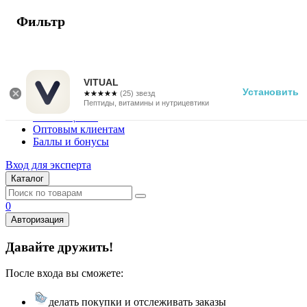
Фильтр
г. Москва
Vitual Peptide
+7 (800) 101-13-25
VITUAL
Установить
☆☆☆☆☆
★★★★★
(25) звезд
Специалистам
Пептиды, витамины и нутрицевтики
Поставщикам
Оптовым клиентам
Баллы и бонусы
Вход для эксперта
Каталог
0
Авторизация
Давайте дружить!
После входа вы сможете:
делать покупки и отслеживать заказы