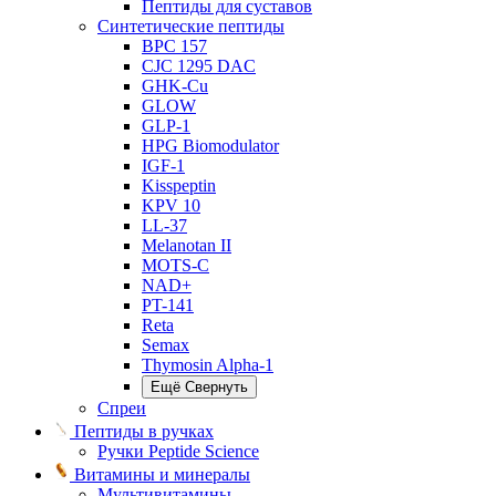
Пептиды для суставов
Синтетические пептиды
BPC 157
CJC 1295 DAC
GHK-Cu
GLOW
GLP-1
HPG Biomodulator
IGF-1
Kisspeptin
KPV 10
LL-37
Melanotan II
MOTS-C
NAD+
PT-141
Reta
Semax
Thymosin Alpha-1
Ещё
Свернуть
Спреи
Пептиды в ручках
Ручки Peptide Science
Витамины и минералы
Мультивитамины