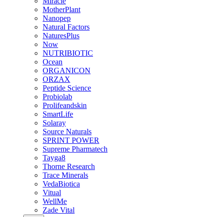
Miracle
MotherPlant
Nanopep
Natural Factors
NaturesPlus
Now
NUTRIBIOTIC
Ocean
ORGANICON
ORZAX
Peptide Science
Probiolab
Prolifeandskin
SmartLife
Solaray
Source Naturals
SPRINT POWER
Supreme Pharmatech
Tayga8
Thorne Research
Trace Minerals
VedaBiotica
Vitual
WellMe
Zade Vital