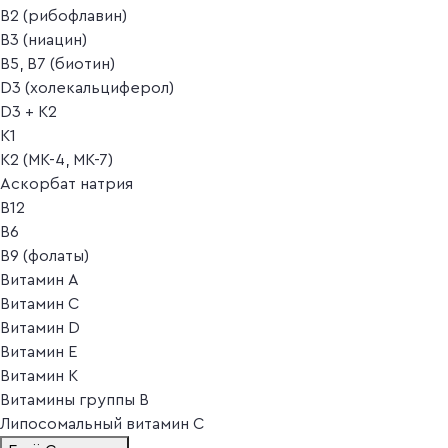
B2 (рибофлавин)
B3 (ниацин)
B5, B7 (биотин)
D3 (холекальциферол)
D3 + K2
K1
K2 (MK-4, MK-7)
Аскорбат натрия
В12
В6
В9 (фолаты)
Витамин A
Витамин C
Витамин D
Витамин E
Витамин K
Витамины группы B
Липосомальный витамин C