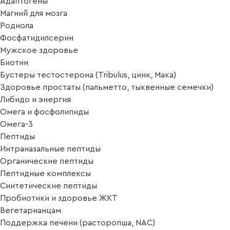
Адаптогены
Магний для мозга
Родиола
Фосфатидилсерин
Мужское здоровье
Биотин
Бустеры тестостерона (Tribulus, цинк, Мака)
Здоровье простаты (пальметто, тыквенные семечки)
Либидо и энергия
Омега и фосфолипиды
Омега-3
Пептиды
Интраназальные пептиды
Органические пептиды
Пептидные комплексы
Синтетические пептиды
Пробиотики и здоровье ЖКТ
Вегетарианцам
Поддержка печени (расторопша, NAC)