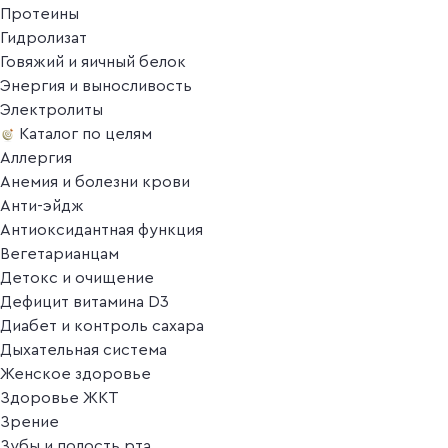
Протеины
Гидролизат
Говяжий и яичный белок
Энергия и выносливость
Электролиты
Каталог по целям
Аллергия
Анемия и болезни крови
Анти-эйдж
Антиоксидантная функция
Вегетарианцам
Детокс и очищение
Дефицит витамина D3
Диабет и контроль сахара
Дыхательная система
Женское здоровье
Здоровье ЖКТ
Зрение
Зубы и полость рта