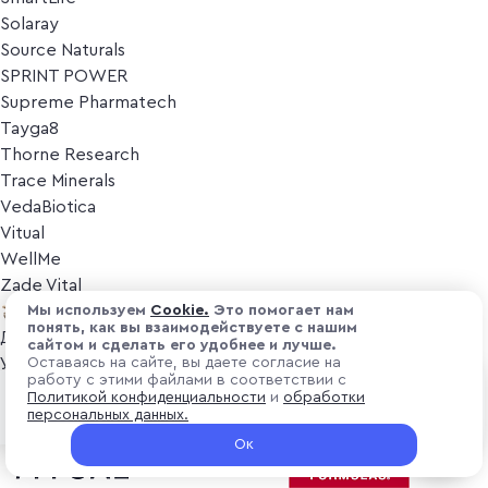
Solaray
Source Naturals
SPRINT POWER
Supreme Pharmatech
Tayga8
Thorne Research
Trace Minerals
VedaBiotica
Vitual
WellMe
Zade Vital
Косметика
Мы используем
Cоokіе.
Это помогает нам
понять, как вы взаимодействуете с нашим
Дезодоранты
сайтом и сделать его удобнее и лучше.
Уход за лицом
Оставаясь на сайте, вы даете согласие на
работу с этими файлами в соответствии с
Уход за телом
₽ 1 900
Политикой конфиденциальности
и
обработки
В корзину
Популярные бренды
персональных данных.
+ 57 ₽ витуальками
Ок