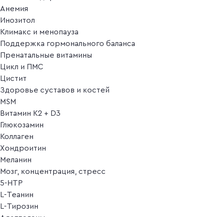
Анемия
Инозитол
Климакс и менопауза
Поддержка гормонального баланса
Пренатальные витамины
Цикл и ПМС
Цистит
Здоровье суставов и костей
MSM
Витамин K2 + D3
Глюкозамин
Коллаген
Хондроитин
Меланин
Мозг, концентрация, стресс
5-HTP
L-Теанин
L-Тирозин