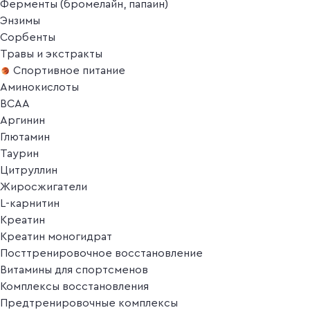
Ферменты (бромелайн, папаин)
Энзимы
Сорбенты
Травы и экстракты
Спортивное питание
Аминокислоты
BCAA
Аргинин
Глютамин
Таурин
Цитруллин
Жиросжигатели
L-карнитин
Креатин
Креатин моногидрат
Посттренировочное восстановление
Витамины для спортсменов
Комплексы восстановления
Предтренировочные комплексы