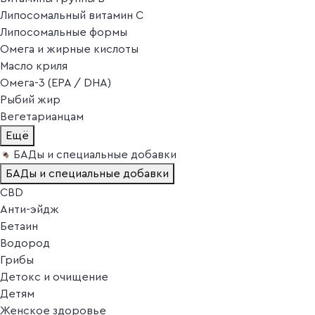
Липосомальный витамин C
Липосомальные формы
Омега и жирные кислоты
Масло криля
Омега-3 (EPA / DHA)
Рыбий жир
Вегетарианцам
Ещё
БАДы и специальные добавки
БАДы и специальные добавки
CBD
Анти-эйдж
Бетаин
Водород
Грибы
Детокс и очищение
Детям
Женское здоровье