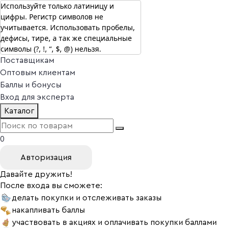
Используйте только латиницу и
цифры. Регистр символов не
г. Москва
учитывается. Использовать пробелы,
Vitual Peptide
+7 (800) 101-13-25
дефисы, тире, а так же специальные
Специалистам
символы (?, !, “, $, @) нельзя.
Поставщикам
Оптовым клиентам
Баллы и бонусы
Вход для эксперта
Каталог
0
Авторизация
Давайте дружить!
После входа вы сможете:
делать покупки и отслеживать заказы
накапливать баллы
участвовать в акциях и оплачивать покупки баллами