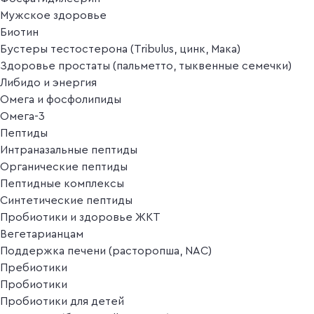
Мужское здоровье
Биотин
Бустеры тестостерона (Tribulus, цинк, Мака)
Здоровье простаты (пальметто, тыквенные семечки)
Либидо и энергия
Омега и фосфолипиды
Омега-3
Пептиды
Интраназальные пептиды
Органические пептиды
Пептидные комплексы
Синтетические пептиды
Пробиотики и здоровье ЖКТ
Вегетарианцам
Поддержка печени (расторопша, NAC)
Пребиотики
Пробиотики
Пробиотики для детей