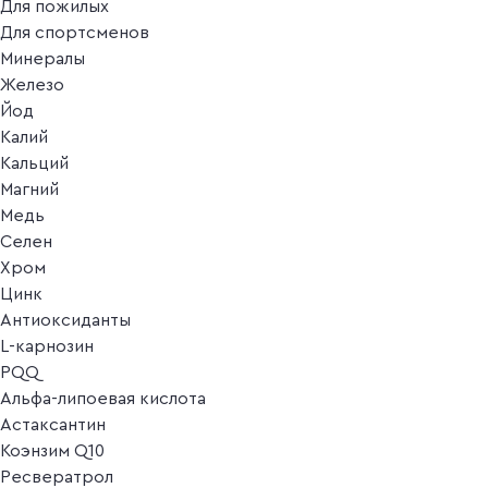
Для пожилых
Для спортсменов
Минералы
Железо
Йод
Калий
Кальций
Магний
Медь
Селен
Хром
Цинк
Антиоксиданты
L-карнозин
PQQ
Альфа-липоевая кислота
Астаксантин
Коэнзим Q10
Ресвератрол