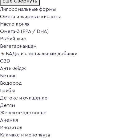
Ещё
Свернуть
Липосомальные формы
Омега и жирные кислоты
Масло криля
Омега-3 (EPA / DHA)
Рыбий жир
Вегетарианцам
БАДы и специальные добавки
CBD
Анти-эйдж
Бетаин
Водород
Грибы
Детокс и очищение
Детям
Женское здоровье
Анемия
Инозитол
Климакс и менопауза