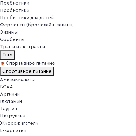
Пребиотики
Пробиотики
Пробиотики для детей
Ферменты (бромелайн, папаин)
Энзимы
Сорбенты
Травы и экстракты
Ещё
Спортивное питание
Спортивное питание
Аминокислоты
BCAA
Аргинин
Глютамин
Таурин
Цитруллин
Жиросжигатели
L-карнитин