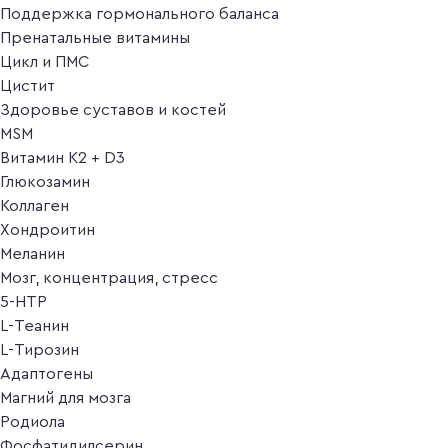
Поддержка гормонального баланса
Пренатальные витамины
Цикл и ПМС
Цистит
Здоровье суставов и костей
MSM
Витамин K2 + D3
Глюкозамин
Коллаген
Хондроитин
Меланин
Мозг, концентрация, стресс
5-HTP
L-Теанин
L-Тирозин
Адаптогены
Магний для мозга
Родиола
Фосфатидилсерин