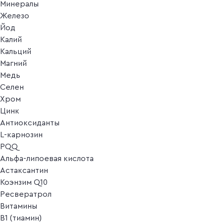
Минералы
Железо
Йод
Калий
Кальций
Магний
Медь
Селен
Хром
Цинк
Антиоксиданты
L-карнозин
PQQ
Альфа-липоевая кислота
Астаксантин
Коэнзим Q10
Ресвератрол
Витамины
B1 (тиамин)