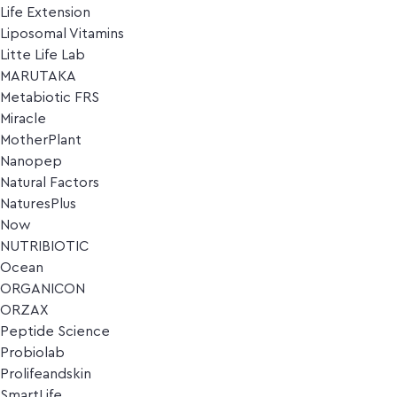
Life Extension
Liposomal Vitamins
Litte Life Lab
MARUTAKA
Metabiotic FRS
Miracle
MotherPlant
Nanopep
Natural Factors
NaturesPlus
Now
NUTRIBIOTIC
Ocean
ORGANICON
ORZAX
Peptide Science
Probiolab
Prolifeandskin
SmartLife