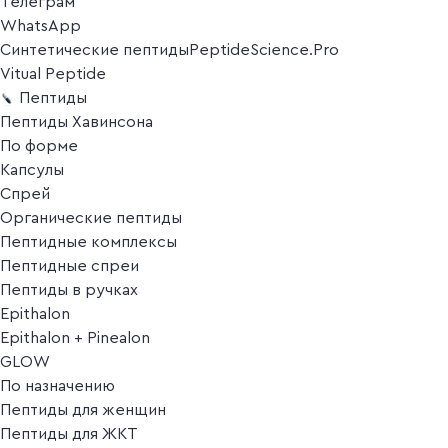
Телеграм
WhatsApp
Синтетические пептиды
PeptideScience.Pro
Vitual Peptide
Пептиды
Пептиды Хавинсона
По форме
Капсулы
Спрей
Органические пептиды
Пептидные комплексы
Пептидные спреи
Пептиды в ручках
Epithalon
Epithalon + Pinealon
GLOW
По назначению
Пептиды для женщин
Пептиды для ЖКТ