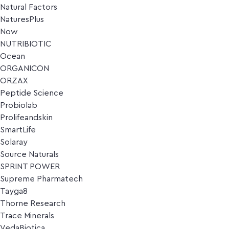
Natural Factors
NaturesPlus
Now
NUTRIBIOTIC
Ocean
ORGANICON
ORZAX
Peptide Science
Probiolab
Prolifeandskin
SmartLife
Solaray
Source Naturals
SPRINT POWER
Supreme Pharmatech
Tayga8
Thorne Research
Trace Minerals
VedaBiotica