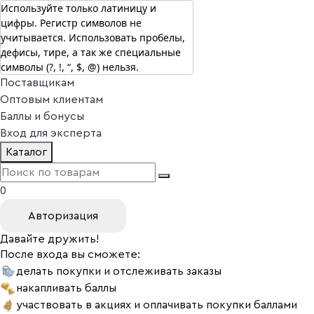
Используйте только латиницу и
цифры. Регистр символов не
г. Москва
учитывается. Использовать пробелы,
Vitual Peptide
+7 (800) 101-13-25
дефисы, тире, а так же специальные
Специалистам
символы (?, !, “, $, @) нельзя.
Поставщикам
Оптовым клиентам
Баллы и бонусы
Вход для эксперта
Каталог
0
Авторизация
Давайте дружить!
После входа вы сможете:
делать покупки и отслеживать заказы
накапливать баллы
участвовать в акциях и оплачивать покупки баллами