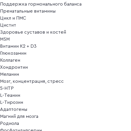
Поддержка гормонального баланса
Пренатальные витамины
Цикл и ПМС
Цистит
Здоровье суставов и костей
MSM
Витамин K2 + D3
Глюкозамин
Коллаген
Хондроитин
Меланин
Мозг, концентрация, стресс
5-HTP
L-Теанин
L-Тирозин
Адаптогены
Магний для мозга
Родиола
Фосфатидилсерин