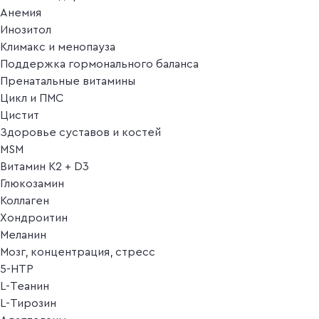
Анемия
Инозитол
Климакс и менопауза
Поддержка гормонального баланса
Пренатальные витамины
Цикл и ПМС
Цистит
Здоровье суставов и костей
MSM
Витамин K2 + D3
Глюкозамин
Коллаген
Хондроитин
Меланин
Мозг, концентрация, стресс
5-HTP
L-Теанин
L-Тирозин