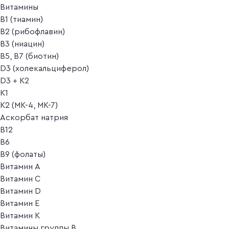
Витамины
B1 (тиамин)
B2 (рибофлавин)
B3 (ниацин)
B5, B7 (биотин)
D3 (холекальциферол)
D3 + K2
K1
K2 (MK-4, MK-7)
Аскорбат натрия
В12
В6
В9 (фолаты)
Витамин A
Витамин C
Витамин D
Витамин E
Витамин K
Витамины группы B