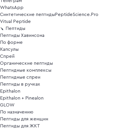
Телеграм
WhatsApp
Синтетические пептиды
PeptideScience.Pro
Vitual Peptide
Пептиды
Пептиды Хавинсона
По форме
Капсулы
Спрей
Органические пептиды
Пептидные комплексы
Пептидные спреи
Пептиды в ручках
Epithalon
Epithalon + Pinealon
GLOW
По назначению
Пептиды для женщин
Пептиды для ЖКТ