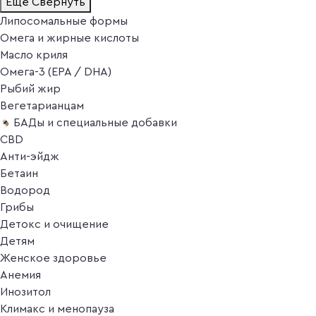
Ещё
Свернуть
Липосомальные формы
Омега и жирные кислоты
Масло криля
Омега-3 (EPA / DHA)
Рыбий жир
Вегетарианцам
БАДы и специальные добавки
CBD
Анти-эйдж
Бетаин
Водород
Грибы
Детокс и очищение
Детям
Женское здоровье
Анемия
Инозитол
Климакс и менопауза