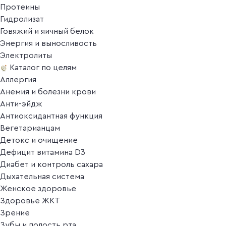
Протеины
Гидролизат
Говяжий и яичный белок
Энергия и выносливость
Электролиты
Каталог по целям
Аллергия
Анемия и болезни крови
Анти-эйдж
Антиоксидантная функция
Вегетарианцам
Детокс и очищение
Дефицит витамина D3
Диабет и контроль сахара
Дыхательная система
Женское здоровье
Здоровье ЖКТ
Зрение
Зубы и полость рта