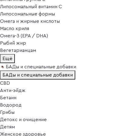
Липосомальный витамин C
Липосомальные формы
Омега и жирные кислоты
Масло криля
Омега-3 (EPA / DHA)
Рыбий жир
Вегетарианцам
Ещё
БАДы и специальные добавки
БАДы и специальные добавки
CBD
Анти-эйдж
Бетаин
Водород
Грибы
Детокс и очищение
Детям
Женское здоровье