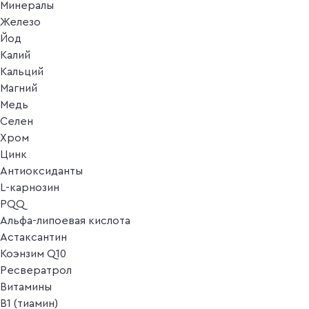
Минералы
Железо
Йод
Калий
Кальций
Магний
Медь
Селен
Хром
Цинк
Антиоксиданты
L-карнозин
PQQ
Альфа-липоевая кислота
Астаксантин
Коэнзим Q10
Ресвератрол
Витамины
B1 (тиамин)