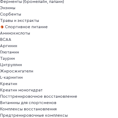
Ферменты (бромелайн, папаин)
Энзимы
Сорбенты
Травы и экстракты
Спортивное питание
Аминокислоты
BCAA
Аргинин
Глютамин
Таурин
Цитруллин
Жиросжигатели
L-карнитин
Креатин
Креатин моногидрат
Посттренировочное восстановление
Витамины для спортсменов
Комплексы восстановления
Предтренировочные комплексы