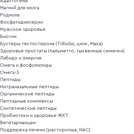
Адаптогены
Магний для мозга
Родиола
Фосфатидилсерин
Мужское здоровье
Биотин
Бустеры тестостерона (Tribulus, цинк, Мака)
Здоровье простаты (пальметто, тыквенные семечки)
Либидо и энергия
Омега и фосфолипиды
Омега-3
Пептиды
Интраназальные пептиды
Органические пептиды
Пептидные комплексы
Синтетические пептиды
Пробиотики и здоровье ЖКТ
Вегетарианцам
Поддержка печени (расторопша, NAC)