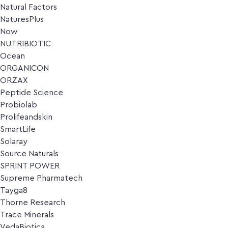
Natural Factors
NaturesPlus
Now
NUTRIBIOTIC
Ocean
ORGANICON
ORZAX
Peptide Science
Probiolab
Prolifeandskin
SmartLife
Solaray
Source Naturals
SPRINT POWER
Supreme Pharmatech
Tayga8
Thorne Research
Trace Minerals
VedaBiotica