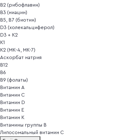
B2 (рибофлавин)
B3 (ниацин)
B5, B7 (биотин)
D3 (холекальциферол)
D3 + K2
K1
K2 (MK-4, MK-7)
Аскорбат натрия
В12
В6
В9 (фолаты)
Витамин A
Витамин C
Витамин D
Витамин E
Витамин K
Витамины группы B
Липосомальный витамин C