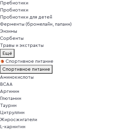
Пребиотики
Пробиотики
Пробиотики для детей
Ферменты (бромелайн, папаин)
Энзимы
Сорбенты
Травы и экстракты
Ещё
Спортивное питание
Спортивное питание
Аминокислоты
BCAA
Аргинин
Глютамин
Таурин
Цитруллин
Жиросжигатели
L-карнитин