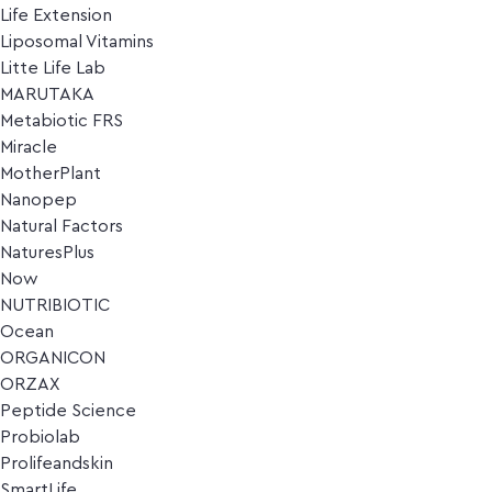
Life Extension
Liposomal Vitamins
Litte Life Lab
MARUTAKA
Metabiotic FRS
Miracle
MotherPlant
Nanopep
Natural Factors
NaturesPlus
Now
NUTRIBIOTIC
Ocean
ORGANICON
ORZAX
Peptide Science
Probiolab
Prolifeandskin
SmartLife