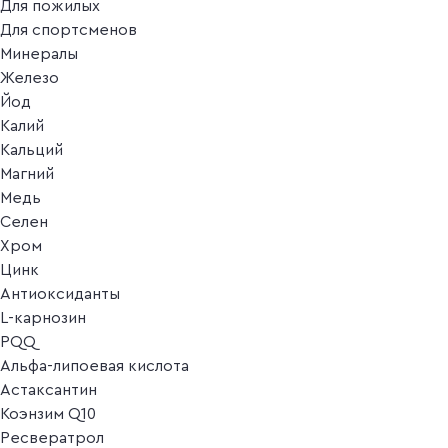
Для пожилых
Для спортсменов
Минералы
Железо
Йод
Калий
Кальций
Магний
Медь
Селен
Хром
Цинк
Антиоксиданты
L-карнозин
PQQ
Альфа-липоевая кислота
Астаксантин
Коэнзим Q10
Ресвератрол