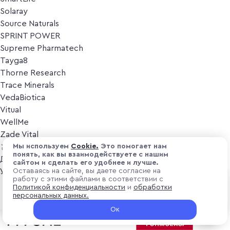
Solaray
Source Naturals
SPRINT POWER
Supreme Pharmatech
Tayga8
Thorne Research
Trace Minerals
VedaBiotica
Vitual
WellMe
Zade Vital
Косметика
Мы используем
Cоokіе.
Это помогает нам
понять, как вы взаимодействуете с нашим
Дезодоранты
сайтом и сделать его удобнее и лучше.
Уход за лицом
Оставаясь на сайте, вы даете согласие на
работу с этими файлами в соответствии с
Уход за телом
₽ 5 200
Политикой конфиденциальности
и
обработки
Предзаказ
Популярные бренды
персональных данных.
+ 156 ₽ витуальками
Ок