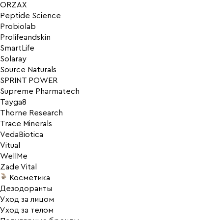
ORZAX
Peptide Science
Probiolab
Prolifeandskin
SmartLife
Solaray
Source Naturals
SPRINT POWER
Supreme Pharmatech
Tayga8
Thorne Research
Trace Minerals
VedaBiotica
Vitual
WellMe
Zade Vital
Косметика
Дезодоранты
Уход за лицом
Уход за телом