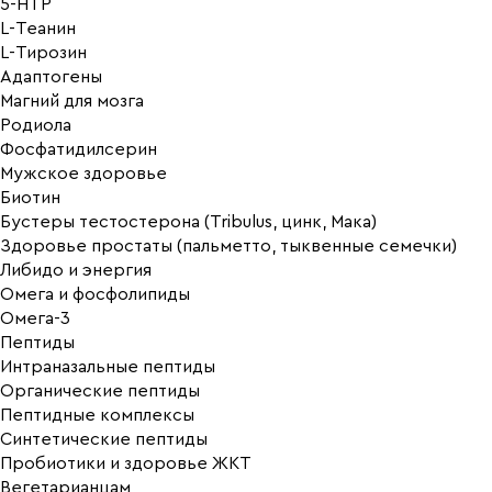
5-HTP
L-Теанин
L-Тирозин
Адаптогены
Магний для мозга
Родиола
Фосфатидилсерин
Мужское здоровье
Биотин
Бустеры тестостерона (Tribulus, цинк, Мака)
Здоровье простаты (пальметто, тыквенные семечки)
Либидо и энергия
Омега и фосфолипиды
Омега-3
Пептиды
Интраназальные пептиды
Органические пептиды
Пептидные комплексы
Синтетические пептиды
Пробиотики и здоровье ЖКТ
Вегетарианцам