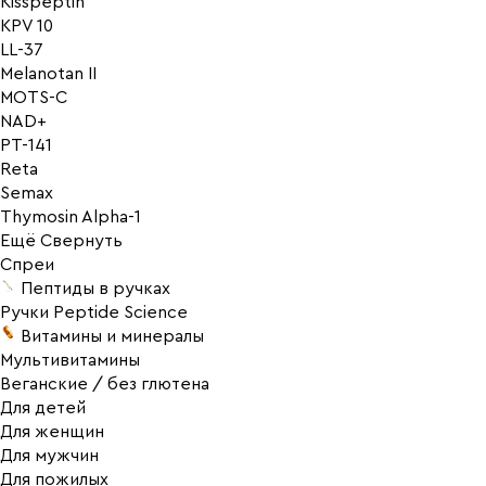
Kisspeptin
KPV 10
LL-37
Melanotan II
MOTS-C
NAD+
PT-141
Reta
Semax
Thymosin Alpha-1
Ещё
Свернуть
Спреи
Пептиды в ручках
Ручки Peptide Science
Витамины и минералы
Мультивитамины
Веганские / без глютена
Для детей
Для женщин
Для мужчин
Для пожилых