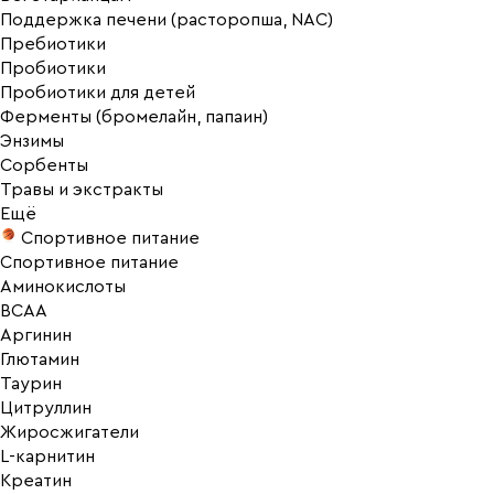
Поддержка печени (расторопша, NAC)
Пребиотики
Пробиотики
Пробиотики для детей
Ферменты (бромелайн, папаин)
Энзимы
Сорбенты
Травы и экстракты
Ещё
Спортивное питание
Спортивное питание
Аминокислоты
BCAA
Аргинин
Глютамин
Таурин
Цитруллин
Жиросжигатели
L-карнитин
Креатин