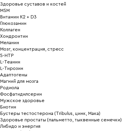
Здоровье суставов и костей
MSM
Витамин K2 + D3
Глюкозамин
Коллаген
Хондроитин
Меланин
Мозг, концентрация, стресс
5-HTP
L-Теанин
L-Тирозин
Адаптогены
Магний для мозга
Родиола
Фосфатидилсерин
Мужское здоровье
Биотин
Бустеры тестостерона (Tribulus, цинк, Мака)
Здоровье простаты (пальметто, тыквенные семечки)
Либидо и энергия