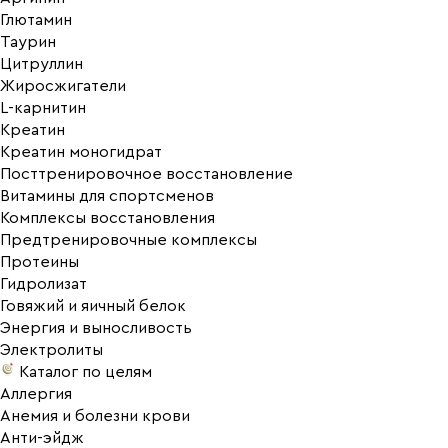
Глютамин
Таурин
Цитруллин
Жиросжигатели
L-карнитин
Креатин
Креатин моногидрат
Посттренировочное восстановление
Витамины для спортсменов
Комплексы восстановления
Предтренировочные комплексы
Протеины
Гидролизат
Говяжий и яичный белок
Энергия и выносливость
Электролиты
Каталог по целям
Аллергия
Анемия и болезни крови
Анти-эйдж