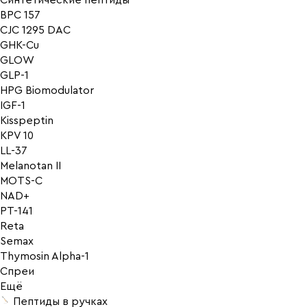
Синтетические пептиды
BPC 157
CJC 1295 DAC
GHK-Cu
GLOW
GLP-1
HPG Biomodulator
IGF-1
Kisspeptin
KPV 10
LL-37
Melanotan II
MOTS-C
NAD+
PT-141
Reta
Semax
Thymosin Alpha-1
Спреи
Ещё
Пептиды в ручках