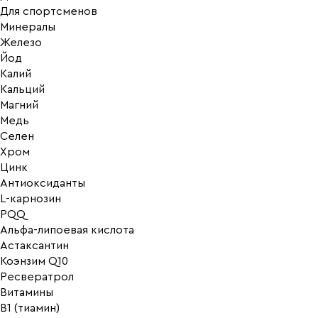
Для спортсменов
Минералы
Железо
Йод
Калий
Кальций
Магний
Медь
Селен
Хром
Цинк
Антиоксиданты
L-карнозин
PQQ
Альфа-липоевая кислота
Астаксантин
Коэнзим Q10
Ресвератрол
Витамины
B1 (тиамин)