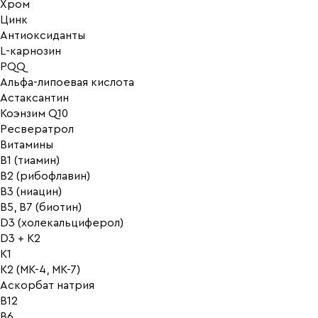
Хром
Цинк
Антиоксиданты
L-карнозин
PQQ
Альфа-липоевая кислота
Астаксантин
Коэнзим Q10
Ресвератрол
Витамины
B1 (тиамин)
B2 (рибофлавин)
B3 (ниацин)
B5, B7 (биотин)
D3 (холекальциферол)
D3 + K2
K1
K2 (MK-4, MK-7)
Аскорбат натрия
В12
В6