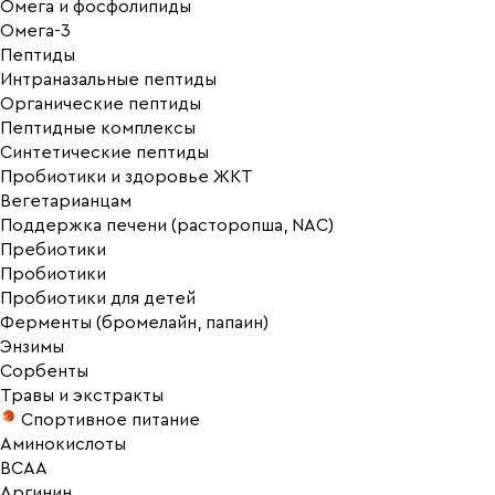
Омега и фосфолипиды
Омега-3
Пептиды
Интраназальные пептиды
Органические пептиды
Пептидные комплексы
Синтетические пептиды
Пробиотики и здоровье ЖКТ
Вегетарианцам
Поддержка печени (расторопша, NAC)
Пребиотики
Пробиотики
Пробиотики для детей
Ферменты (бромелайн, папаин)
Энзимы
Сорбенты
Травы и экстракты
Спортивное питание
Аминокислоты
BCAA
Аргинин