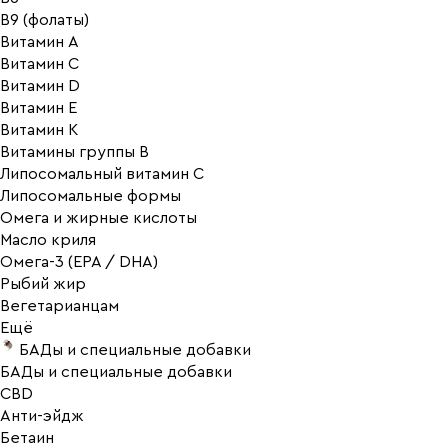
В9 (фолаты)
Витамин A
Витамин C
Витамин D
Витамин E
Витамин K
Витамины группы B
Липосомальный витамин C
Липосомальные формы
Омега и жирные кислоты
Масло криля
Омега-3 (EPA / DHA)
Рыбий жир
Вегетарианцам
Ещё
БАДы и специальные добавки
БАДы и специальные добавки
CBD
Анти-эйдж
Бетаин