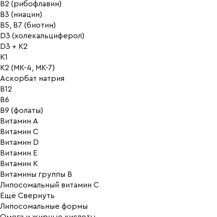
B2 (рибофлавин)
B3 (ниацин)
B5, B7 (биотин)
D3 (холекальциферол)
D3 + K2
K1
K2 (MK-4, MK-7)
Аскорбат натрия
В12
В6
В9 (фолаты)
Витамин A
Витамин C
Витамин D
Витамин E
Витамин K
Витамины группы B
Липосомальный витамин C
Ещё
Свернуть
Липосомальные формы