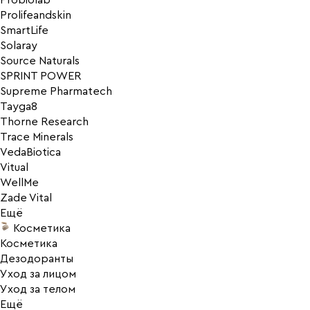
Probiolab
Prolifeandskin
SmartLife
Solaray
Source Naturals
SPRINT POWER
Supreme Pharmatech
Tayga8
Thorne Research
Trace Minerals
VedaBiotica
Vitual
WellMe
Zade Vital
Ещё
Косметика
Косметика
Дезодоранты
Уход за лицом
Уход за телом
Ещё