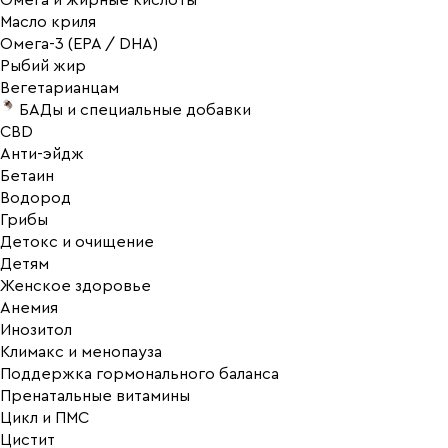
Омега и жирные кислоты
Масло криля
Омега-3 (EPA / DHA)
Рыбий жир
Вегетарианцам
БАДы и специальные добавки
CBD
Анти-эйдж
Бетаин
Водород
Грибы
Детокс и очищение
Детям
Женское здоровье
Анемия
Инозитол
Климакс и менопауза
Поддержка гормонального баланса
Пренатальные витамины
Цикл и ПМС
Цистит