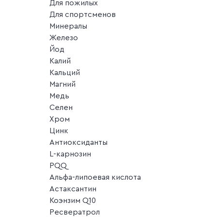
Для пожилых
Для спортсменов
Минералы
Железо
Йод
Калий
Кальций
Магний
Медь
Селен
Хром
Цинк
Антиоксиданты
L-карнозин
PQQ
Альфа-липоевая кислота
Астаксантин
Коэнзим Q10
Ресвератрол