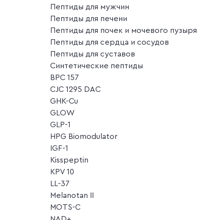
Пептиды для мужчин
Пептиды для печени
Пептиды для почек и мочевого пузыря
Пептиды для сердца и сосудов
Пептиды для суставов
Синтетические пептиды
BPC 157
CJC 1295 DAC
GHK-Cu
GLOW
GLP-1
HPG Biomodulator
IGF-1
Kisspeptin
KPV 10
LL-37
Melanotan II
MOTS-C
NAD+