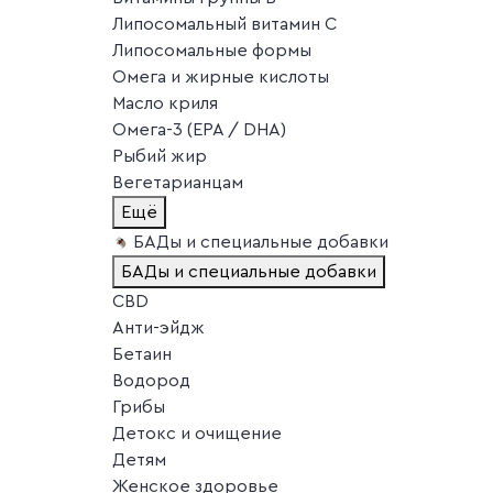
Липосомальный витамин C
Липосомальные формы
Омега и жирные кислоты
Масло криля
Омега-3 (EPA / DHA)
Рыбий жир
Вегетарианцам
Ещё
БАДы и специальные добавки
БАДы и специальные добавки
CBD
Анти-эйдж
Бетаин
Водород
Грибы
Детокс и очищение
Детям
Женское здоровье