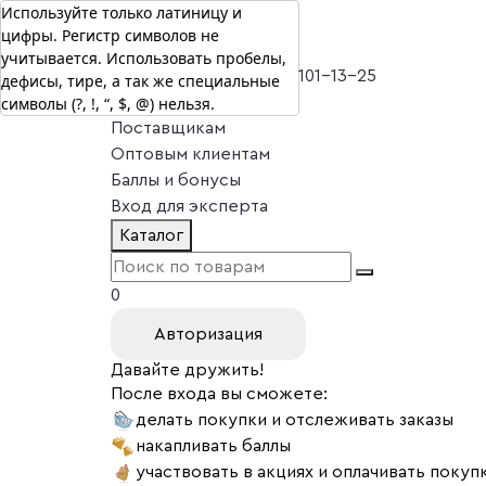
Используйте только латиницу и
цифры. Регистр символов не
г. Москва
учитывается. Использовать пробелы,
Vitual Peptide
+7 (800) 101-13-25
дефисы, тире, а так же специальные
символы (?, !, “, $, @) нельзя.
Специалистам
Поставщикам
Оптовым клиентам
Баллы и бонусы
Вход для эксперта
Каталог
0
Авторизация
Давайте дружить!
После входа вы сможете:
делать покупки и отслеживать заказы
накапливать баллы
участвовать в акциях и оплачивать покуп