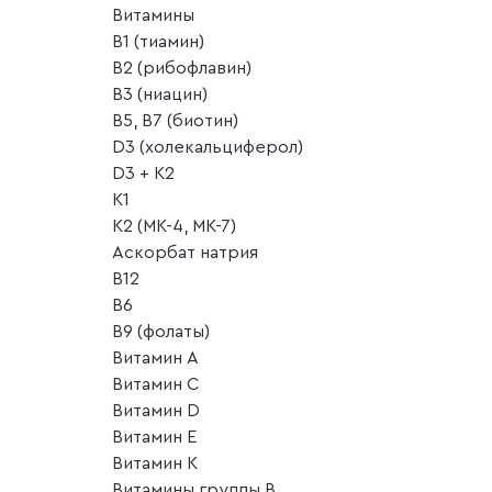
Витамины
B1 (тиамин)
B2 (рибофлавин)
B3 (ниацин)
B5, B7 (биотин)
D3 (холекальциферол)
D3 + K2
K1
K2 (MK-4, MK-7)
Аскорбат натрия
В12
В6
В9 (фолаты)
Витамин A
Витамин C
Витамин D
Витамин E
Витамин K
Витамины группы B