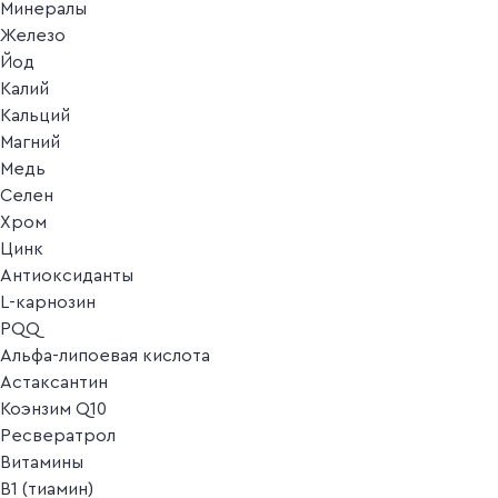
Минералы
Железо
Йод
Калий
Кальций
Магний
Медь
Селен
Хром
Цинк
Антиоксиданты
L-карнозин
PQQ
Альфа-липоевая кислота
Астаксантин
Коэнзим Q10
Ресвератрол
Витамины
B1 (тиамин)