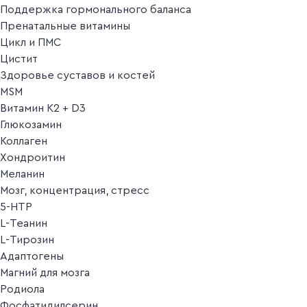
Поддержка гормонального баланса
Пренатальные витамины
Цикл и ПМС
Цистит
Здоровье суставов и костей
MSM
Витамин K2 + D3
Глюкозамин
Коллаген
Хондроитин
Меланин
Мозг, концентрация, стресс
5-HTP
L-Теанин
L-Тирозин
Адаптогены
Магний для мозга
Родиола
Фосфатидилсерин