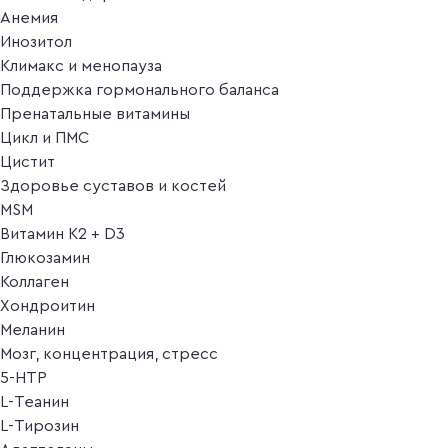
Анемия
Инозитол
Климакс и менопауза
Поддержка гормонального баланса
Пренатальные витамины
Цикл и ПМС
Цистит
Здоровье суставов и костей
MSM
Витамин K2 + D3
Глюкозамин
Коллаген
Хондроитин
Меланин
Мозг, концентрация, стресс
5-HTP
L-Теанин
L-Тирозин