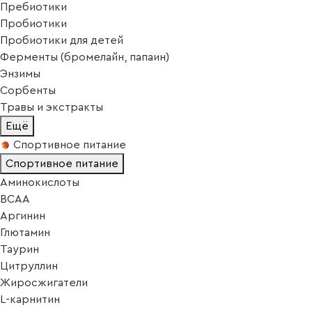
Пребиотики
Пробиотики
Пробиотики для детей
Ферменты (бромелайн, папаин)
Энзимы
Сорбенты
Травы и экстракты
Ещё
Спортивное питание
Спортивное питание
Аминокислоты
BCAA
Аргинин
Глютамин
Таурин
Цитруллин
Жиросжигатели
L-карнитин