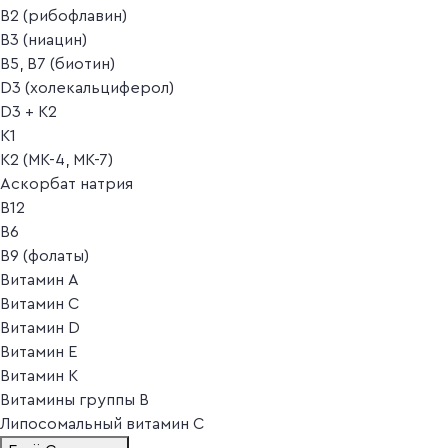
B2 (рибофлавин)
B3 (ниацин)
B5, B7 (биотин)
D3 (холекальциферол)
D3 + K2
K1
K2 (MK-4, MK-7)
Аскорбат натрия
В12
В6
В9 (фолаты)
Витамин A
Витамин C
Витамин D
Витамин E
Витамин K
Витамины группы B
Липосомальный витамин C