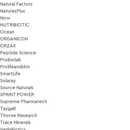
Natural Factors
NaturesPlus
Now
NUTRIBIOTIC
Ocean
ORGANICON
ORZAX
Peptide Science
Probiolab
Prolifeandskin
SmartLife
Solaray
Source Naturals
SPRINT POWER
Supreme Pharmatech
Tayga8
Thorne Research
Trace Minerals
VedaBiotica