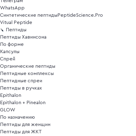
Телеграм
WhatsApp
Синтетические пептиды
PeptideScience.Pro
Vitual Peptide
Пептиды
Пептиды Хавинсона
По форме
Капсулы
Спрей
Органические пептиды
Пептидные комплексы
Пептидные спреи
Пептиды в ручках
Epithalon
Epithalon + Pinealon
GLOW
По назначению
Пептиды для женщин
Пептиды для ЖКТ