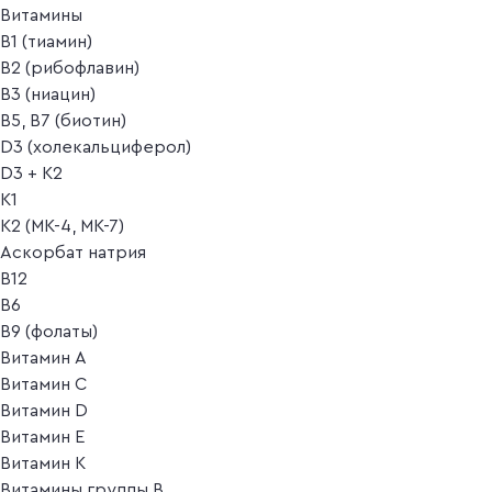
Витамины
B1 (тиамин)
B2 (рибофлавин)
B3 (ниацин)
B5, B7 (биотин)
D3 (холекальциферол)
D3 + K2
K1
K2 (MK-4, MK-7)
Аскорбат натрия
В12
В6
В9 (фолаты)
Витамин A
Витамин C
Витамин D
Витамин E
Витамин K
Витамины группы B