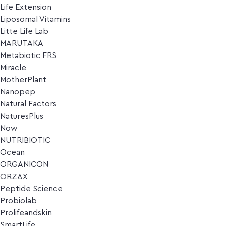
Life Extension
Liposomal Vitamins
Litte Life Lab
MARUTAKA
Metabiotic FRS
Miracle
MotherPlant
Nanopep
Natural Factors
NaturesPlus
Now
NUTRIBIOTIC
Ocean
ORGANICON
ORZAX
Peptide Science
Probiolab
Prolifeandskin
SmartLife