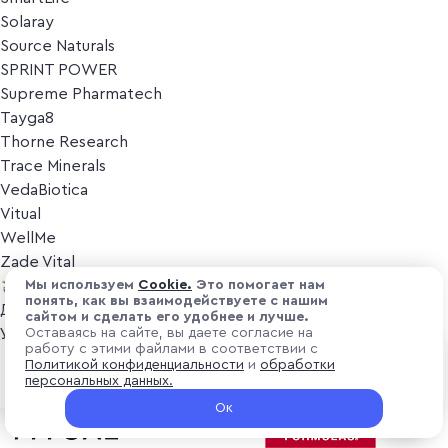
Solaray
Source Naturals
SPRINT POWER
Supreme Pharmatech
Tayga8
Thorne Research
Trace Minerals
VedaBiotica
Vitual
WellMe
Zade Vital
Косметика
Мы используем
Cоokіе.
Это помогает нам
понять, как вы взаимодействуете с нашим
Дезодоранты
сайтом и сделать его удобнее и лучше.
Уход за лицом
Оставаясь на сайте, вы даете согласие на
работу с этими файлами в соответствии с
Уход за телом
₽ 1 400
Политикой конфиденциальности
и
обработки
В корзину
Популярные бренды
персональных данных.
+ 42 ₽ витуальками
Ок