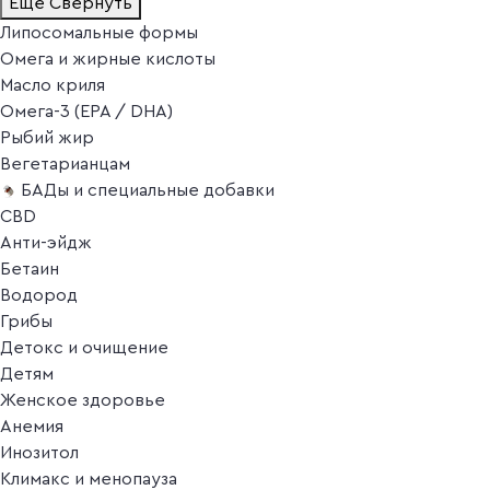
Ещё
Свернуть
Липосомальные формы
Омега и жирные кислоты
Масло криля
Омега-3 (EPA / DHA)
Рыбий жир
Вегетарианцам
БАДы и специальные добавки
CBD
Анти-эйдж
Бетаин
Водород
Грибы
Детокс и очищение
Детям
Женское здоровье
Анемия
Инозитол
Климакс и менопауза