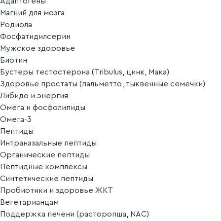
Адаптогены
Магний для мозга
Родиола
Фосфатидилсерин
Мужское здоровье
Биотин
Бустеры тестостерона (Tribulus, цинк, Мака)
Здоровье простаты (пальметто, тыквенные семечки)
Либидо и энергия
Омега и фосфолипиды
Омега-3
Пептиды
Интраназальные пептиды
Органические пептиды
Пептидные комплексы
Синтетические пептиды
Пробиотики и здоровье ЖКТ
Вегетарианцам
Поддержка печени (расторопша, NAC)