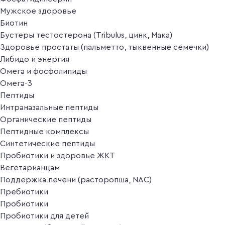
Мужское здоровье
Биотин
Бустеры тестостерона (Tribulus, цинк, Мака)
Здоровье простаты (пальметто, тыквенные семечки)
Либидо и энергия
Омега и фосфолипиды
Омега-3
Пептиды
Интраназальные пептиды
Органические пептиды
Пептидные комплексы
Синтетические пептиды
Пробиотики и здоровье ЖКТ
Вегетарианцам
Поддержка печени (расторопша, NAC)
Пребиотики
Пробиотики
Пробиотики для детей