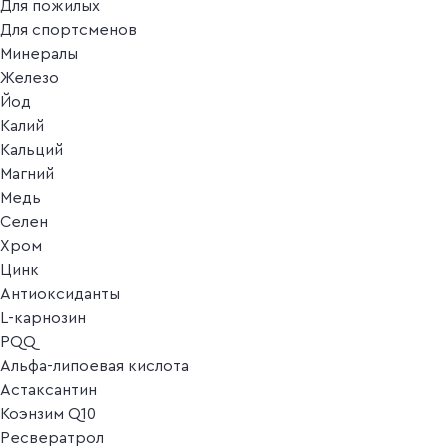
Для пожилых
Для спортсменов
Минералы
Железо
Йод
Калий
Кальций
Магний
Медь
Селен
Хром
Цинк
Антиоксиданты
L-карнозин
PQQ
Альфа-липоевая кислота
Астаксантин
Коэнзим Q10
Ресвератрол