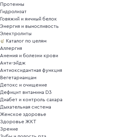
Протеины
Гидролизат
Говяжий и яичный белок
Энергия и выносливость
Электролиты
Каталог по целям
Аллергия
Анемия и болезни крови
Анти-эйдж
Антиоксидантная функция
Вегетарианцам
Детокс и очищение
Дефицит витамина D3
Диабет и контроль сахара
Дыхательная система
Женское здоровье
Здоровье ЖКТ
Зрение
Зубы и полость рта