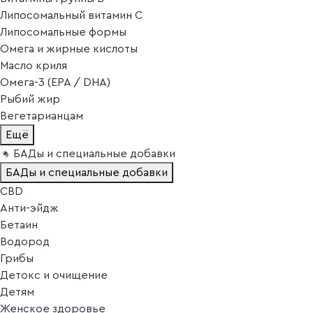
Липосомальный витамин C
Липосомальные формы
Омега и жирные кислоты
Масло криля
Омега-3 (EPA / DHA)
Рыбий жир
Вегетарианцам
Ещё
БАДы и специальные добавки
БАДы и специальные добавки
CBD
Анти-эйдж
Бетаин
Водород
Грибы
Детокс и очищение
Детям
Женское здоровье