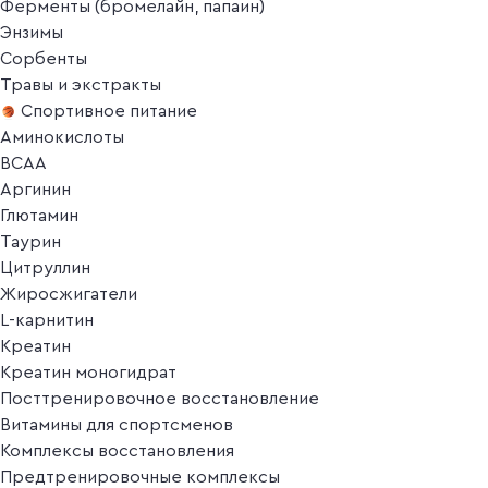
Ферменты (бромелайн, папаин)
Энзимы
Сорбенты
Травы и экстракты
Спортивное питание
Аминокислоты
BCAA
Аргинин
Глютамин
Таурин
Цитруллин
Жиросжигатели
L-карнитин
Креатин
Креатин моногидрат
Посттренировочное восстановление
Витамины для спортсменов
Комплексы восстановления
Предтренировочные комплексы