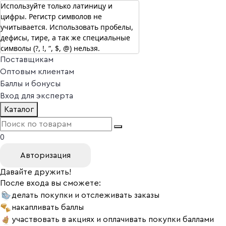
Используйте только латиницу и
цифры. Регистр символов не
г. Москва
учитывается. Использовать пробелы,
Vitual Peptide
+7 (800) 101-13-25
дефисы, тире, а так же специальные
Специалистам
символы (?, !, “, $, @) нельзя.
Поставщикам
Оптовым клиентам
Баллы и бонусы
Вход для эксперта
Каталог
0
Авторизация
Давайте дружить!
После входа вы сможете:
делать покупки и отслеживать заказы
накапливать баллы
участвовать в акциях и оплачивать покупки баллами