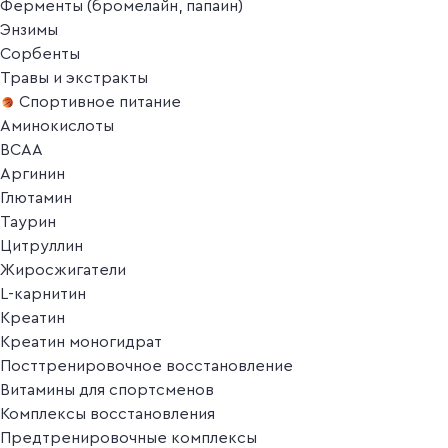
Ферменты (бромелайн, папаин)
Энзимы
Сорбенты
Травы и экстракты
Спортивное питание
Аминокислоты
BCAA
Аргинин
Глютамин
Таурин
Цитруллин
Жиросжигатели
L-карнитин
Креатин
Креатин моногидрат
Посттренировочное восстановление
Витамины для спортсменов
Комплексы восстановления
Предтренировочные комплексы