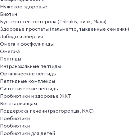
Мужское здоровье
Биотин
Бустеры тестостерона (Tribulus, цинк, Мака)
Здоровье простаты (пальметто, тыквенные семечки)
Либидо и энергия
Омега и фосфолипиды
Омега-3
Пептиды
Интраназальные пептиды
Органические пептиды
Пептидные комплексы
Синтетические пептиды
Пробиотики и здоровье ЖКТ
Вегетарианцам
Поддержка печени (расторопша, NAC)
Пребиотики
Пробиотики
Пробиотики для детей