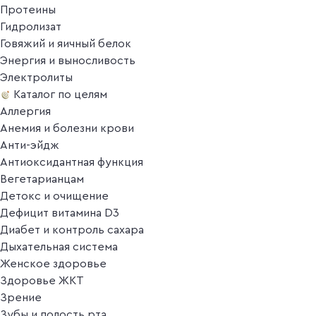
Протеины
Гидролизат
Говяжий и яичный белок
Энергия и выносливость
Электролиты
Каталог по целям
Аллергия
Анемия и болезни крови
Анти-эйдж
Антиоксидантная функция
Вегетарианцам
Детокс и очищение
Дефицит витамина D3
Диабет и контроль сахара
Дыхательная система
Женское здоровье
Здоровье ЖКТ
Зрение
Зубы и полость рта