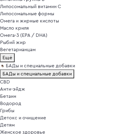
Липосомальный витамин C
Липосомальные формы
Омега и жирные кислоты
Масло криля
Омега-3 (EPA / DHA)
Рыбий жир
Вегетарианцам
Ещё
БАДы и специальные добавки
БАДы и специальные добавки
CBD
Анти-эйдж
Бетаин
Водород
Грибы
Детокс и очищение
Детям
Женское здоровье