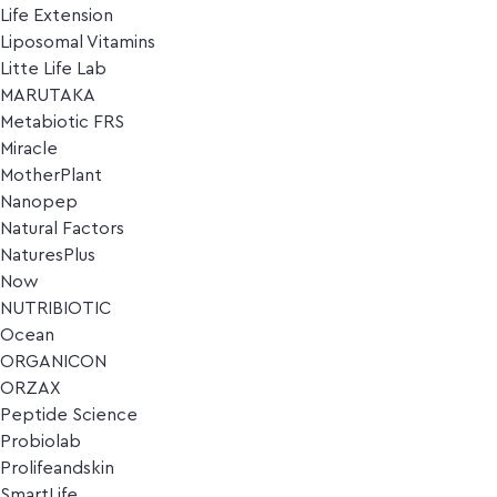
Life Extension
Liposomal Vitamins
Litte Life Lab
MARUTAKA
Metabiotic FRS
Miracle
MotherPlant
Nanopep
Natural Factors
NaturesPlus
Now
NUTRIBIOTIC
Ocean
ORGANICON
ORZAX
Peptide Science
Probiolab
Prolifeandskin
SmartLife