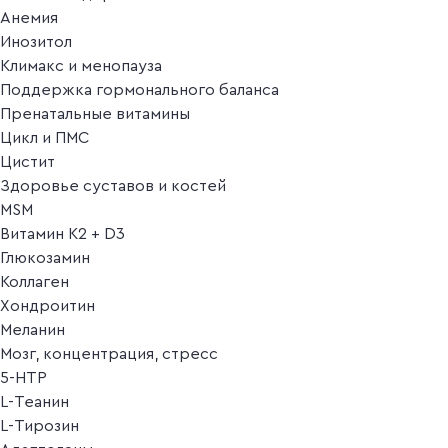
Анемия
Инозитол
Климакс и менопауза
Поддержка гормонального баланса
Пренатальные витамины
Цикл и ПМС
Цистит
Здоровье суставов и костей
MSM
Витамин K2 + D3
Глюкозамин
Коллаген
Хондроитин
Меланин
Мозг, концентрация, стресс
5-HTP
L-Теанин
L-Тирозин