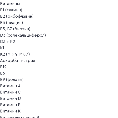
Витамины
B1 (тиамин)
B2 (рибофлавин)
B3 (ниацин)
B5, B7 (биотин)
D3 (холекальциферол)
D3 + K2
K1
K2 (MK-4, MK-7)
Аскорбат натрия
В12
В6
В9 (фолаты)
Витамин A
Витамин C
Витамин D
Витамин E
Витамин K
Витамины группы B