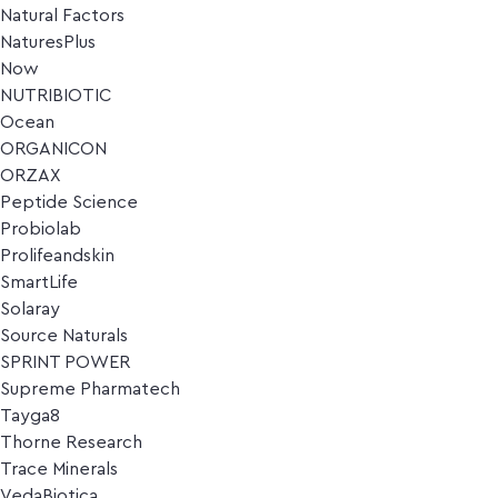
Natural Factors
NaturesPlus
Now
NUTRIBIOTIC
Ocean
ORGANICON
ORZAX
Peptide Science
Probiolab
Prolifeandskin
SmartLife
Solaray
Source Naturals
SPRINT POWER
Supreme Pharmatech
Tayga8
Thorne Research
Trace Minerals
VedaBiotica