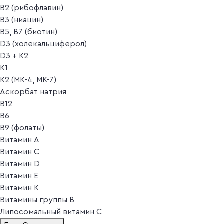
B2 (рибофлавин)
B3 (ниацин)
B5, B7 (биотин)
D3 (холекальциферол)
D3 + K2
K1
K2 (MK-4, MK-7)
Аскорбат натрия
В12
В6
В9 (фолаты)
Витамин A
Витамин C
Витамин D
Витамин E
Витамин K
Витамины группы B
Липосомальный витамин C