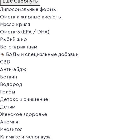
Ещё
Свернуть
Липосомальные формы
Омега и жирные кислоты
Масло криля
Омега-3 (EPA / DHA)
Рыбий жир
Вегетарианцам
БАДы и специальные добавки
CBD
Анти-эйдж
Бетаин
Водород
Грибы
Детокс и очищение
Детям
Женское здоровье
Анемия
Инозитол
Климакс и менопауза