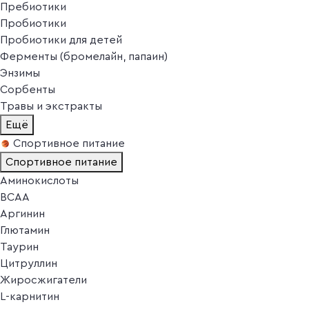
Пребиотики
Пробиотики
Пробиотики для детей
Ферменты (бромелайн, папаин)
Энзимы
Сорбенты
Травы и экстракты
Ещё
Спортивное питание
Спортивное питание
Аминокислоты
BCAA
Аргинин
Глютамин
Таурин
Цитруллин
Жиросжигатели
L-карнитин