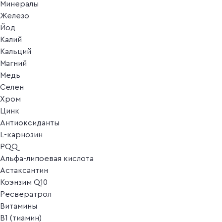
Минералы
Железо
Йод
Калий
Кальций
Магний
Медь
Селен
Хром
Цинк
Антиоксиданты
L-карнозин
PQQ
Альфа-липоевая кислота
Астаксантин
Коэнзим Q10
Ресвератрол
Витамины
B1 (тиамин)