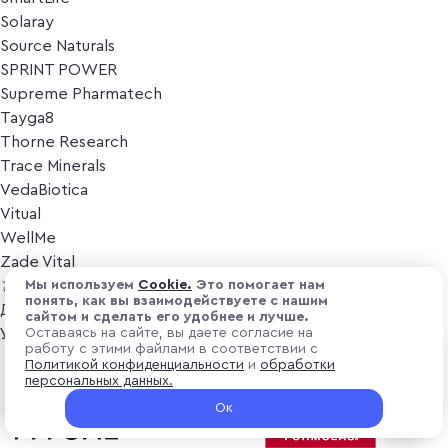
Solaray
Source Naturals
SPRINT POWER
Supreme Pharmatech
Tayga8
Thorne Research
Trace Minerals
VedaBiotica
Vitual
WellMe
Zade Vital
Косметика
Мы используем
Cоokіе.
Это помогает нам
понять, как вы взаимодействуете с нашим
Дезодоранты
сайтом и сделать его удобнее и лучше.
Уход за лицом
Оставаясь на сайте, вы даете согласие на
работу с этими файлами в соответствии с
Уход за телом
₽ 25 000
Политикой конфиденциальности
и
обработки
Популярные бренды
персональных данных.
+ 750 ₽ витуальками
Ок