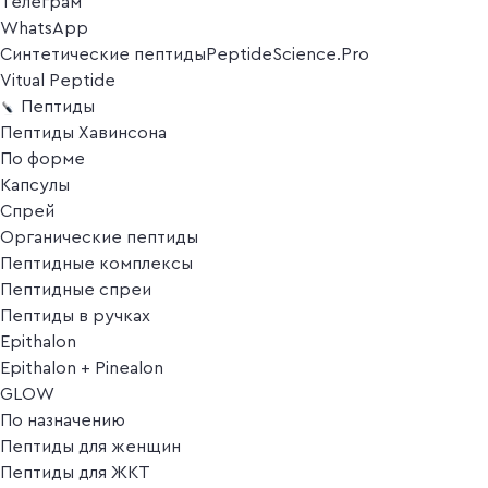
Телеграм
WhatsApp
Синтетические пептиды
PeptideScience.Pro
Vitual Peptide
Пептиды
Пептиды Хавинсона
По форме
Капсулы
Спрей
Органические пептиды
Пептидные комплексы
Пептидные спреи
Пептиды в ручках
Epithalon
Epithalon + Pinealon
GLOW
По назначению
Пептиды для женщин
Пептиды для ЖКТ