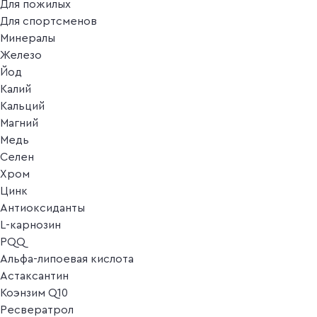
Для пожилых
Для спортсменов
Минералы
Железо
Йод
Калий
Кальций
Магний
Медь
Селен
Хром
Цинк
Антиоксиданты
L-карнозин
PQQ
Альфа-липоевая кислота
Астаксантин
Коэнзим Q10
Ресвератрол