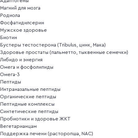
Адаптогены
Магний для мозга
Родиола
Фосфатидилсерин
Мужское здоровье
Биотин
Бустеры тестостерона (Tribulus, цинк, Мака)
Здоровье простаты (пальметто, тыквенные семечки)
Либидо и энергия
Омега и фосфолипиды
Омега-3
Пептиды
Интраназальные пептиды
Органические пептиды
Пептидные комплексы
Синтетические пептиды
Пробиотики и здоровье ЖКТ
Вегетарианцам
Поддержка печени (расторопша, NAC)