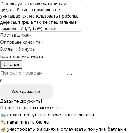
Используйте только латиницу и
цифры. Регистр символов не
г. Москва
учитывается. Использовать пробелы,
Vitual Peptide
+7 (800) 101-13-25
дефисы, тире, а так же специальные
Специалистам
символы (?, !, “, $, @) нельзя.
Поставщикам
Оптовым клиентам
Баллы и бонусы
Вход для эксперта
Каталог
0
Авторизация
Давайте дружить!
После входа вы сможете:
делать покупки и отслеживать заказы
накапливать баллы
участвовать в акциях и оплачивать покупки баллами