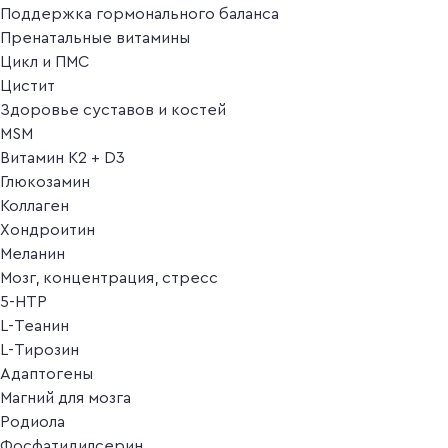
Поддержка гормонального баланса
Пренатальные витамины
Цикл и ПМС
Цистит
Здоровье суставов и костей
MSM
Витамин K2 + D3
Глюкозамин
Коллаген
Хондроитин
Меланин
Мозг, концентрация, стресс
5-HTP
L-Теанин
L-Тирозин
Адаптогены
Магний для мозга
Родиола
Фосфатидилсерин