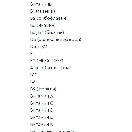
Витамины
B1 (тиамин)
B2 (рибофлавин)
B3 (ниацин)
B5, B7 (биотин)
D3 (холекальциферол)
D3 + K2
K1
K2 (MK-4, MK-7)
Аскорбат натрия
В12
В6
В9 (фолаты)
Витамин A
Витамин C
Витамин D
Витамин E
Витамин K
Витамины группы B