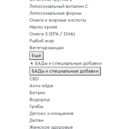
Липосомальный витамин C
Липосомальные формы
Омега и жирные кислоты
Масло криля
Омега-3 (EPA / DHA)
Рыбий жир
Вегетарианцам
Ещё
БАДы и специальные добавки
БАДы и специальные добавки
CBD
Анти-эйдж
Бетаин
Водород
Грибы
Детокс и очищение
Детям
Женское здоровье