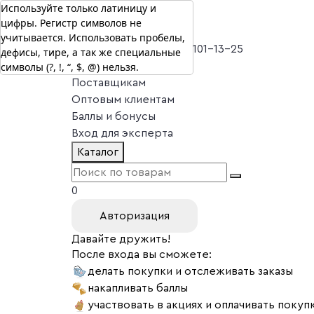
Используйте только латиницу и
цифры. Регистр символов не
г. Москва
учитывается. Использовать пробелы,
Vitual Peptide
+7 (800) 101-13-25
дефисы, тире, а так же специальные
символы (?, !, “, $, @) нельзя.
Специалистам
Поставщикам
Оптовым клиентам
Баллы и бонусы
Вход для эксперта
Каталог
0
Авторизация
Давайте дружить!
После входа вы сможете:
делать покупки и отслеживать заказы
накапливать баллы
участвовать в акциях и оплачивать покуп