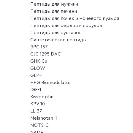
Пептиды для мужчин
Пептиды для печени
Пептиды для почек и мочевого пузыря
Пептиды для сердца и сосудов
Пептиды для суставов
Синтетические пептиды
BPC 157
CJC 1295 DAC
GHK-Cu
GLOW
GLP-1
HPG Biomodulator
IGF-1
Kisspeptin
KPV 10
LL-37
Melanotan II
MOTS-C
NAD+