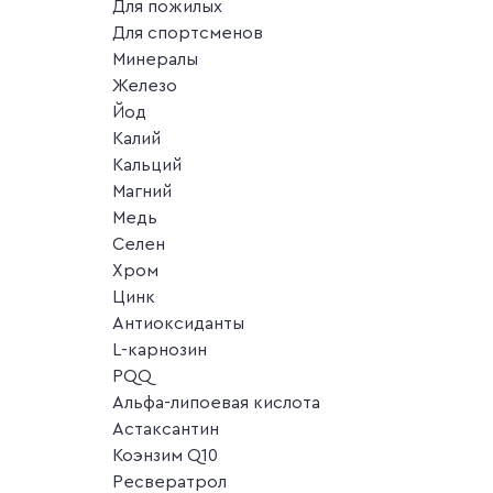
Для пожилых
Для спортсменов
Минералы
Железо
Йод
Калий
Кальций
Магний
Медь
Селен
Хром
Цинк
Антиоксиданты
L-карнозин
PQQ
Альфа-липоевая кислота
Астаксантин
Коэнзим Q10
Ресвератрол