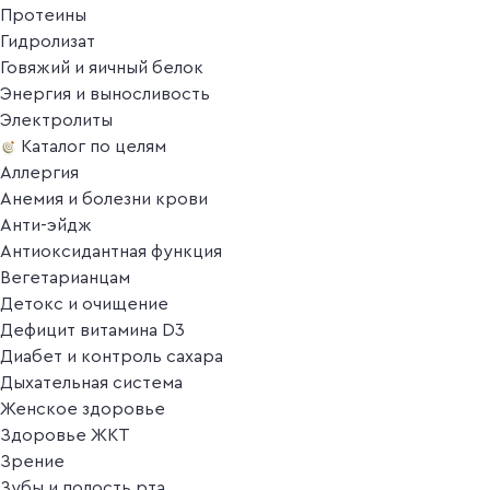
Протеины
Гидролизат
Говяжий и яичный белок
Энергия и выносливость
Электролиты
Каталог по целям
Аллергия
Анемия и болезни крови
Анти-эйдж
Антиоксидантная функция
Вегетарианцам
Детокс и очищение
Дефицит витамина D3
Диабет и контроль сахара
Дыхательная система
Женское здоровье
Здоровье ЖКТ
Зрение
Зубы и полость рта