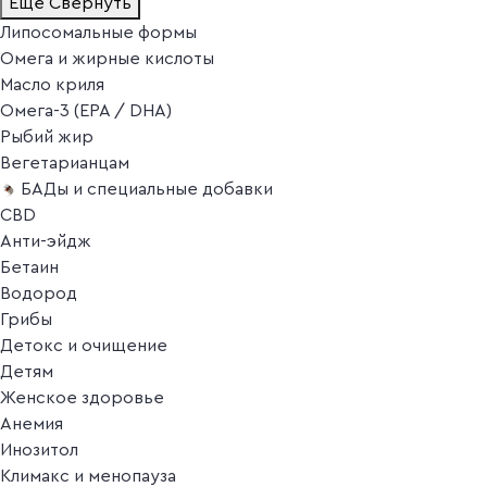
Ещё
Свернуть
Липосомальные формы
Омега и жирные кислоты
Масло криля
Омега-3 (EPA / DHA)
Рыбий жир
Вегетарианцам
БАДы и специальные добавки
CBD
Анти-эйдж
Бетаин
Водород
Грибы
Детокс и очищение
Детям
Женское здоровье
Анемия
Инозитол
Климакс и менопауза