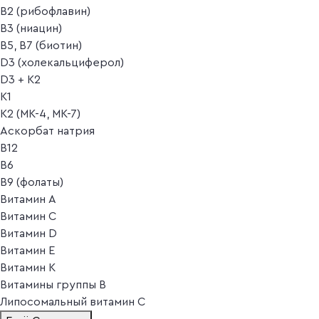
B2 (рибофлавин)
B3 (ниацин)
B5, B7 (биотин)
D3 (холекальциферол)
D3 + K2
K1
K2 (MK-4, MK-7)
Аскорбат натрия
В12
В6
В9 (фолаты)
Витамин A
Витамин C
Витамин D
Витамин E
Витамин K
Витамины группы B
Липосомальный витамин C