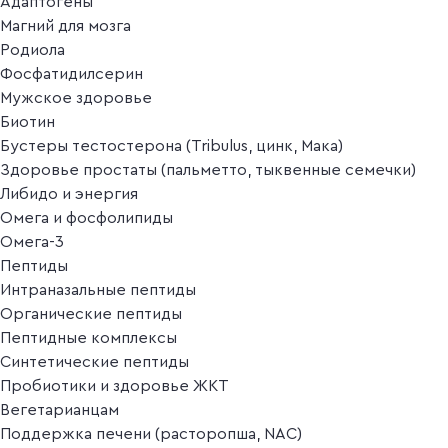
Адаптогены
Магний для мозга
Родиола
Фосфатидилсерин
Мужское здоровье
Биотин
Бустеры тестостерона (Tribulus, цинк, Мака)
Здоровье простаты (пальметто, тыквенные семечки)
Либидо и энергия
Омега и фосфолипиды
Омега-3
Пептиды
Интраназальные пептиды
Органические пептиды
Пептидные комплексы
Синтетические пептиды
Пробиотики и здоровье ЖКТ
Вегетарианцам
Поддержка печени (расторопша, NAC)