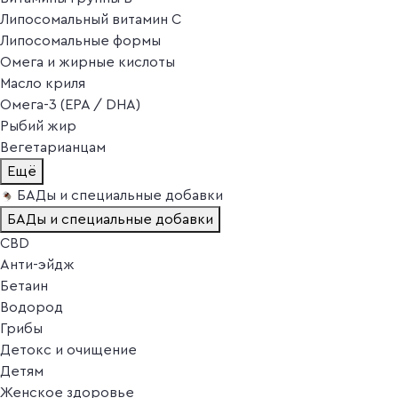
Липосомальный витамин C
Липосомальные формы
Омега и жирные кислоты
Масло криля
Омега-3 (EPA / DHA)
Рыбий жир
Вегетарианцам
Ещё
БАДы и специальные добавки
БАДы и специальные добавки
CBD
Анти-эйдж
Бетаин
Водород
Грибы
Детокс и очищение
Детям
Женское здоровье