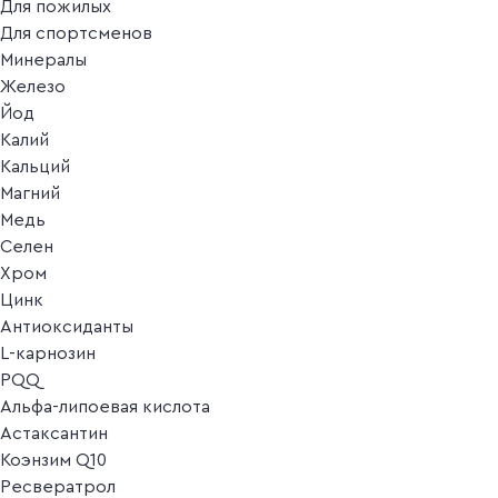
Для пожилых
Для спортсменов
Минералы
Железо
Йод
Калий
Кальций
Магний
Медь
Селен
Хром
Цинк
Антиоксиданты
L-карнозин
PQQ
Альфа-липоевая кислота
Астаксантин
Коэнзим Q10
Ресвератрол