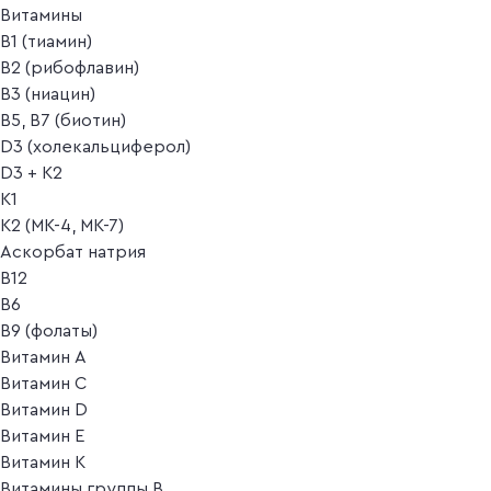
Витамины
B1 (тиамин)
B2 (рибофлавин)
B3 (ниацин)
B5, B7 (биотин)
D3 (холекальциферол)
D3 + K2
K1
K2 (MK-4, MK-7)
Аскорбат натрия
В12
В6
В9 (фолаты)
Витамин A
Витамин C
Витамин D
Витамин E
Витамин K
Витамины группы B