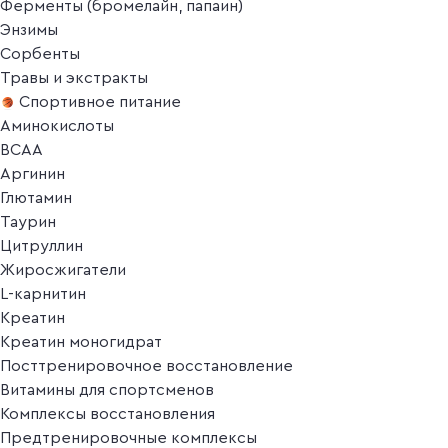
Ферменты (бромелайн, папаин)
Энзимы
Сорбенты
Травы и экстракты
Спортивное питание
Аминокислоты
BCAA
Аргинин
Глютамин
Таурин
Цитруллин
Жиросжигатели
L-карнитин
Креатин
Креатин моногидрат
Посттренировочное восстановление
Витамины для спортсменов
Комплексы восстановления
Предтренировочные комплексы