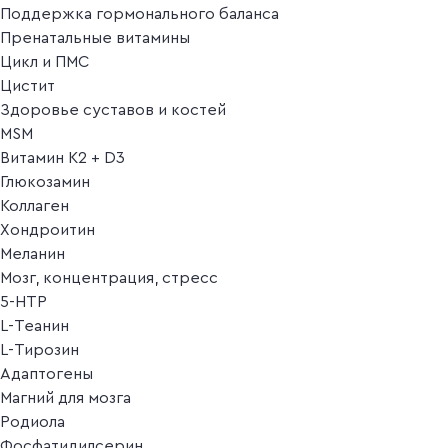
Поддержка гормонального баланса
Пренатальные витамины
Цикл и ПМС
Цистит
Здоровье суставов и костей
MSM
Витамин K2 + D3
Глюкозамин
Коллаген
Хондроитин
Меланин
Мозг, концентрация, стресс
5-HTP
L-Теанин
L-Тирозин
Адаптогены
Магний для мозга
Родиола
Фосфатидилсерин