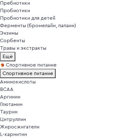
Пребиотики
Пробиотики
Пробиотики для детей
Ферменты (бромелайн, папаин)
Энзимы
Сорбенты
Травы и экстракты
Ещё
Спортивное питание
Спортивное питание
Аминокислоты
BCAA
Аргинин
Глютамин
Таурин
Цитруллин
Жиросжигатели
L-карнитин