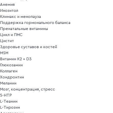
Анемия
Инозитол
Климакс и менопауза
Поддержка гормонального баланса
Пренатальные витамины
Цикл и ПМС
Цистит
Здоровье суставов и костей
MSM
Витамин K2 + D3
Глюкозамин
Коллаген
Хондроитин
Меланин
Мозг, концентрация, стресс
5-HTP
L-Теанин
L-Тирозин