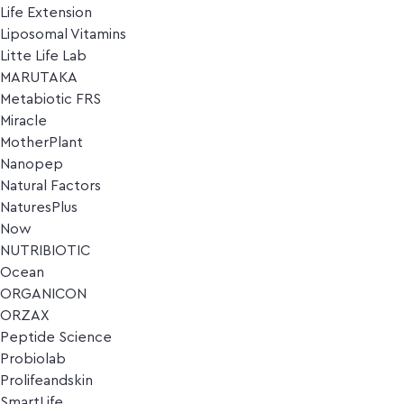
Life Extension
Liposomal Vitamins
Litte Life Lab
MARUTAKA
Metabiotic FRS
Miracle
MotherPlant
Nanopep
Natural Factors
NaturesPlus
Now
NUTRIBIOTIC
Ocean
ORGANICON
ORZAX
Peptide Science
Probiolab
Prolifeandskin
SmartLife