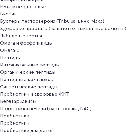
Мужское здоровье
Биотин
Бустеры тестостерона (Tribulus, цинк, Мака)
Здоровье простаты (пальметто, тыквенные семечки)
Либидо и энергия
Омега и фосфолипиды
Омега-3
Пептиды
Интраназальные пептиды
Органические пептиды
Пептидные комплексы
Синтетические пептиды
Пробиотики и здоровье ЖКТ
Вегетарианцам
Поддержка печени (расторопша, NAC)
Пребиотики
Пробиотики
Пробиотики для детей