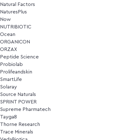
Natural Factors
NaturesPlus
Now
NUTRIBIOTIC
Ocean
ORGANICON
ORZAX
Peptide Science
Probiolab
Prolifeandskin
SmartLife
Solaray
Source Naturals
SPRINT POWER
Supreme Pharmatech
Tayga8
Thorne Research
Trace Minerals
VedaBiotica