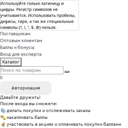
Используйте только латиницу и
цифры. Регистр символов не
г. Москва
учитывается. Использовать пробелы,
Vitual Peptide
+7 (800) 101-13-25
дефисы, тире, а так же специальные
Специалистам
символы (?, !, “, $, @) нельзя.
Поставщикам
Оптовым клиентам
Баллы и бонусы
Вход для эксперта
Каталог
0
Авторизация
Давайте дружить!
После входа вы сможете:
делать покупки и отслеживать заказы
накапливать баллы
участвовать в акциях и оплачивать покупки баллами