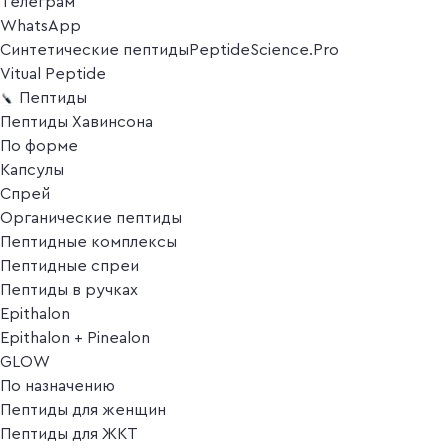
Телеграм
WhatsApp
Синтетические пептиды
PeptideScience.Pro
Vitual Peptide
Пептиды
Пептиды Хавинсона
По форме
Капсулы
Спрей
Органические пептиды
Пептидные комплексы
Пептидные спреи
Пептиды в ручках
Epithalon
Epithalon + Pinealon
GLOW
По назначению
Пептиды для женщин
Пептиды для ЖКТ