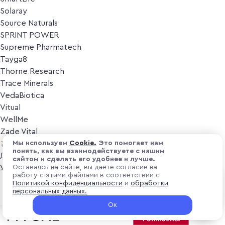
Solaray
Source Naturals
SPRINT POWER
Supreme Pharmatech
Tayga8
Thorne Research
Trace Minerals
VedaBiotica
Vitual
WellMe
Zade Vital
Косметика
Мы используем
Cоokіе.
Это помогает нам
понять, как вы взаимодействуете с нашим
Дезодоранты
сайтом и сделать его удобнее и лучше.
Уход за лицом
Оставаясь на сайте, вы даете согласие на
работу с этими файлами в соответствии с
Уход за телом
₽ 12 300
Политикой конфиденциальности
и
обработки
В корзину
Популярные бренды
персональных данных.
+ 369 ₽ витуальками
Ок