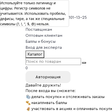
Используйте только латиницу и
цифры. Регистр символов не
г. Москва
учитывается. Использовать пробелы,
Vitual Peptide
+7 (800) 101-13-25
дефисы, тире, а так же специальные
символы (?, !, “, $, @) нельзя.
Специалистам
Поставщикам
Оптовым клиентам
Баллы и бонусы
Вход для эксперта
Каталог
0
Авторизация
Давайте дружить!
После входа вы сможете:
делать покупки и отслеживать заказы
накапливать баллы
участвовать в акциях и оплачивать покуп