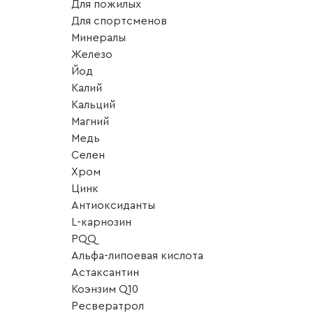
Для пожилых
Для спортсменов
Минералы
Железо
Йод
Калий
Кальций
Магний
Медь
Селен
Хром
Цинк
Антиоксиданты
L-карнозин
PQQ
Альфа-липоевая кислота
Астаксантин
Коэнзим Q10
Ресвератрол