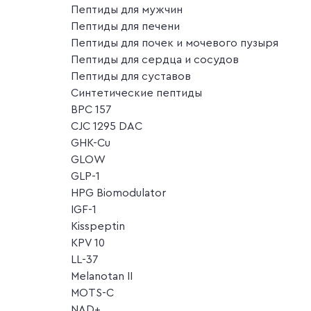
Пептиды для мужчин
Пептиды для печени
Пептиды для почек и мочевого пузыря
Пептиды для сердца и сосудов
Пептиды для суставов
Синтетические пептиды
BPC 157
CJC 1295 DAC
GHK-Cu
GLOW
GLP-1
HPG Biomodulator
IGF-1
Kisspeptin
KPV 10
LL-37
Melanotan II
MOTS-C
NAD+