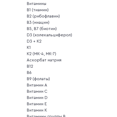
Витамины
B1 (тиамин)
B2 (рибофлавин)
B3 (ниацин)
B5, B7 (биотин)
D3 (холекальциферол)
D3 + K2
K1
K2 (MK-4, MK-7)
Аскорбат натрия
В12
В6
В9 (фолаты)
Витамин A
Витамин C
Витамин D
Витамин E
Витамин K
Витамины группы B