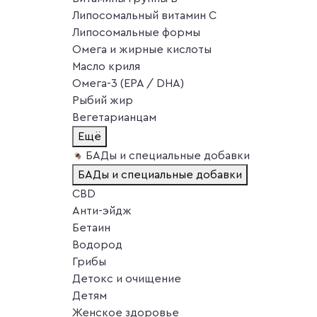
Липосомальный витамин C
Липосомальные формы
Омега и жирные кислоты
Масло криля
Омега-3 (EPA / DHA)
Рыбий жир
Вегетарианцам
Ещё
БАДы и специальные добавки
БАДы и специальные добавки
CBD
Анти-эйдж
Бетаин
Водород
Грибы
Детокс и очищение
Детям
Женское здоровье