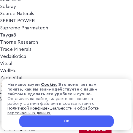
Solaray
Source Naturals
SPRINT POWER
Supreme Pharmatech
Tayga8
Thorne Research
Trace Minerals
VedaBiotica
Vitual
WellMe
Zade Vital
Косметика
Мы используем
Cоokіе.
Это помогает нам
понять, как вы взаимодействуете с нашим
Дезодоранты
сайтом и сделать его удобнее и лучше.
Уход за лицом
Оставаясь на сайте, вы даете согласие на
работу с этими файлами в соответствии с
Уход за телом
₽ 12 300
Политикой конфиденциальности
и
обработки
В корзину
Популярные бренды
персональных данных.
+ 369 ₽ витуальками
Ок