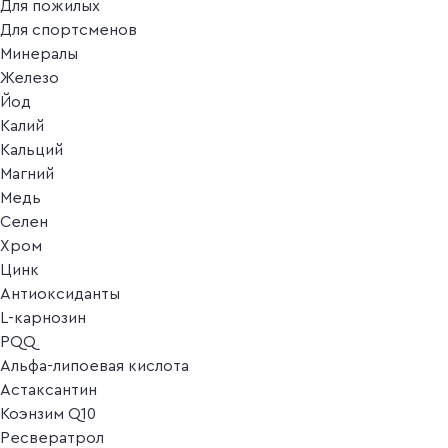
Для пожилых
Для спортсменов
Минералы
Железо
Йод
Калий
Кальций
Магний
Медь
Селен
Хром
Цинк
Антиоксиданты
L-карнозин
PQQ
Альфа-липоевая кислота
Астаксантин
Коэнзим Q10
Ресвератрол