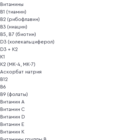
Витамины
B1 (тиамин)
B2 (рибофлавин)
B3 (ниацин)
B5, B7 (биотин)
D3 (холекальциферол)
D3 + K2
K1
K2 (MK-4, MK-7)
Аскорбат натрия
В12
В6
В9 (фолаты)
Витамин A
Витамин C
Витамин D
Витамин E
Витамин K
Витамины группы B