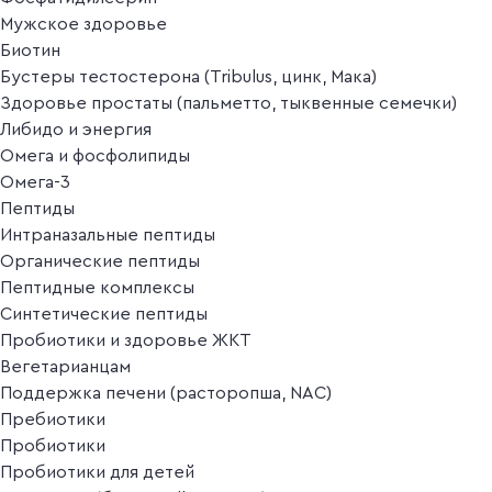
Мужское здоровье
Биотин
Бустеры тестостерона (Tribulus, цинк, Мака)
Здоровье простаты (пальметто, тыквенные семечки)
Либидо и энергия
Омега и фосфолипиды
Омега-3
Пептиды
Интраназальные пептиды
Органические пептиды
Пептидные комплексы
Синтетические пептиды
Пробиотики и здоровье ЖКТ
Вегетарианцам
Поддержка печени (расторопша, NAC)
Пребиотики
Пробиотики
Пробиотики для детей