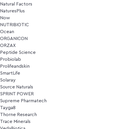
Natural Factors
NaturesPlus
Now
NUTRIBIOTIC
Ocean
ORGANICON
ORZAX
Peptide Science
Probiolab
Prolifeandskin
SmartLife
Solaray
Source Naturals
SPRINT POWER
Supreme Pharmatech
Tayga8
Thorne Research
Trace Minerals
VedaBiotica