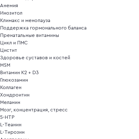
Анемия
Инозитол
Климакс и менопауза
Поддержка гормонального баланса
Пренатальные витамины
Цикл и ПМС
Цистит
Здоровье суставов и костей
MSM
Витамин K2 + D3
Глюкозамин
Коллаген
Хондроитин
Меланин
Мозг, концентрация, стресс
5-HTP
L-Теанин
L-Тирозин