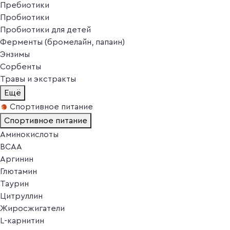
Пребиотики
Пробиотики
Пробиотики для детей
Ферменты (бромелайн, папаин)
Энзимы
Сорбенты
Травы и экстракты
Ещё
Спортивное питание
Спортивное питание
Аминокислоты
BCAA
Аргинин
Глютамин
Таурин
Цитруллин
Жиросжигатели
L-карнитин