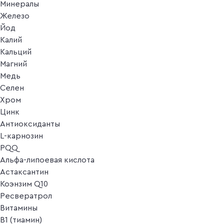
Минералы
Железо
Йод
Калий
Кальций
Магний
Медь
Селен
Хром
Цинк
Антиоксиданты
L-карнозин
PQQ
Альфа-липоевая кислота
Астаксантин
Коэнзим Q10
Ресвератрол
Витамины
B1 (тиамин)