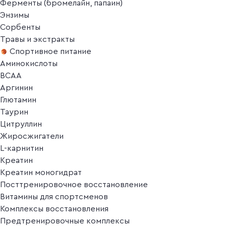
Ферменты (бромелайн, папаин)
Энзимы
Сорбенты
Травы и экстракты
Спортивное питание
Аминокислоты
BCAA
Аргинин
Глютамин
Таурин
Цитруллин
Жиросжигатели
L-карнитин
Креатин
Креатин моногидрат
Посттренировочное восстановление
Витамины для спортсменов
Комплексы восстановления
Предтренировочные комплексы