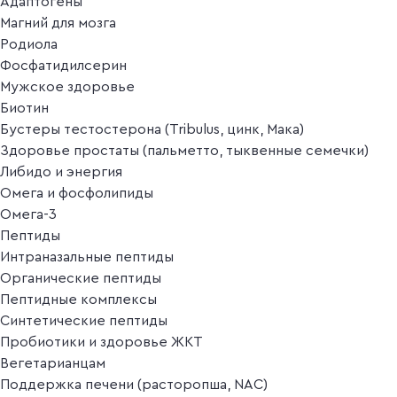
Адаптогены
Магний для мозга
Родиола
Фосфатидилсерин
Мужское здоровье
Биотин
Бустеры тестостерона (Tribulus, цинк, Мака)
Здоровье простаты (пальметто, тыквенные семечки)
Либидо и энергия
Омега и фосфолипиды
Омега-3
Пептиды
Интраназальные пептиды
Органические пептиды
Пептидные комплексы
Синтетические пептиды
Пробиотики и здоровье ЖКТ
Вегетарианцам
Поддержка печени (расторопша, NAC)