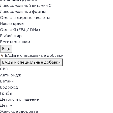
Липосомальный витамин C
Липосомальные формы
Омега и жирные кислоты
Масло криля
Омега-3 (EPA / DHA)
Рыбий жир
Вегетарианцам
Ещё
БАДы и специальные добавки
БАДы и специальные добавки
CBD
Анти-эйдж
Бетаин
Водород
Грибы
Детокс и очищение
Детям
Женское здоровье