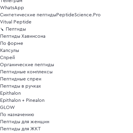
Телеграм
WhatsApp
Синтетические пептиды
PeptideScience.Pro
Vitual Peptide
Пептиды
Пептиды Хавинсона
По форме
Капсулы
Спрей
Органические пептиды
Пептидные комплексы
Пептидные спреи
Пептиды в ручках
Epithalon
Epithalon + Pinealon
GLOW
По назначению
Пептиды для женщин
Пептиды для ЖКТ