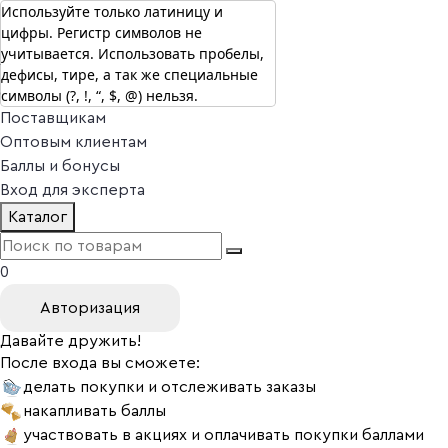
Используйте только латиницу и
цифры. Регистр символов не
г. Москва
учитывается. Использовать пробелы,
Vitual Peptide
+7 (800) 101-13-25
дефисы, тире, а так же специальные
Специалистам
символы (?, !, “, $, @) нельзя.
Поставщикам
Оптовым клиентам
Баллы и бонусы
Вход для эксперта
Каталог
0
Авторизация
Давайте дружить!
После входа вы сможете:
делать покупки и отслеживать заказы
накапливать баллы
участвовать в акциях и оплачивать покупки баллами