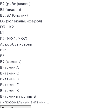
B2 (рибофлавин)
B3 (ниацин)
B5, B7 (биотин)
D3 (холекальциферол)
D3 + K2
K1
K2 (MK-4, MK-7)
Аскорбат натрия
В12
В6
В9 (фолаты)
Витамин A
Витамин C
Витамин D
Витамин E
Витамин K
Витамины группы B
Липосомальный витамин C