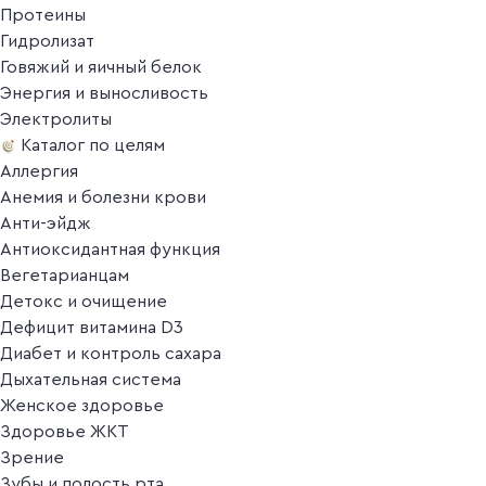
Протеины
Гидролизат
Говяжий и яичный белок
Энергия и выносливость
Электролиты
Каталог по целям
Аллергия
Анемия и болезни крови
Анти-эйдж
Антиоксидантная функция
Вегетарианцам
Детокс и очищение
Дефицит витамина D3
Диабет и контроль сахара
Дыхательная система
Женское здоровье
Здоровье ЖКТ
Зрение
Зубы и полость рта