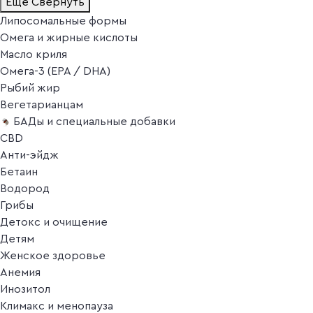
Ещё
Свернуть
Липосомальные формы
Омега и жирные кислоты
Масло криля
Омега-3 (EPA / DHA)
Рыбий жир
Вегетарианцам
БАДы и специальные добавки
CBD
Анти-эйдж
Бетаин
Водород
Грибы
Детокс и очищение
Детям
Женское здоровье
Анемия
Инозитол
Климакс и менопауза