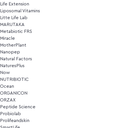
Life Extension
Liposomal Vitamins
Litte Life Lab
MARUTAKA
Metabiotic FRS
Miracle
MotherPlant
Nanopep
Natural Factors
NaturesPlus
Now
NUTRIBIOTIC
Ocean
ORGANICON
ORZAX
Peptide Science
Probiolab
Prolifeandskin
SmartLife