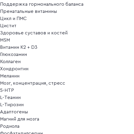
Поддержка гормонального баланса
Пренатальные витамины
Цикл и ПМС
Цистит
Здоровье суставов и костей
MSM
Витамин K2 + D3
Глюкозамин
Коллаген
Хондроитин
Меланин
Мозг, концентрация, стресс
5-HTP
L-Теанин
L-Тирозин
Адаптогены
Магний для мозга
Родиола
Фосфатидилсерин